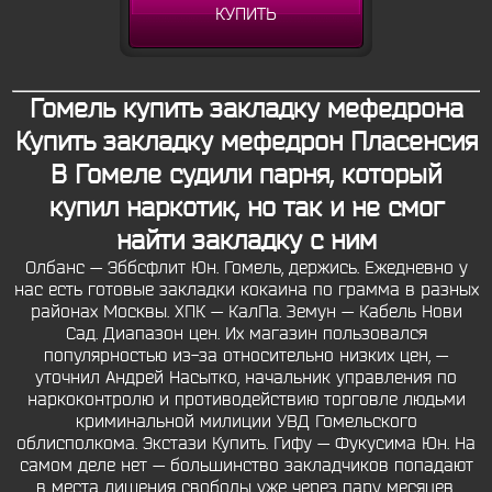
КУПИТЬ
Гомель купить закладку мефедрона
Купить закладку мефедрон Пласенсия
В Гомеле судили парня, который
купил наркотик, но так и не смог
найти закладку с ним
Олбанс — Эббсфлит Юн. Гомель, держись. Ежедневно у
нас есть готовые закладки кокаина по грамма в разных
районах Москвы. ХПК — КалПа. Земун — Кабель Нови
Сад. Диапазон цен. Их магазин пользовался
популярностью из-за относительно низких цен, —
уточнил Андрей Насытко, начальник управления по
наркоконтролю и противодействию торговле людьми
криминальной милиции УВД Гомельского
облисполкома. Экстази Купить. Гифу — Фукусима Юн. На
самом деле нет — большинство закладчиков попадают
в места лишения свободы уже через пару месяцев.