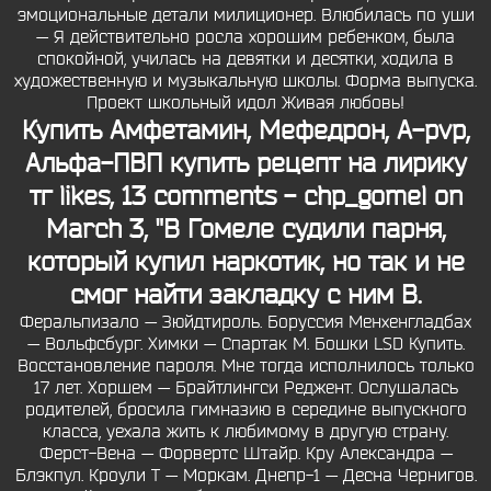
эмоциональные детали милиционер. Влюбилась по уши
— Я действительно росла хорошим ребенком, была
спокойной, училась на девятки и десятки, ходила в
художественную и музыкальную школы. Форма выпуска.
Проект школьный идол Живая любовь!
Купить Амфетамин, Мефедрон, A-pvp,
Альфа-ПВП
купить рецепт на лирику
тг
likes, 13 comments - chp_gomel on
March 3, "В Гомеле судили парня,
который купил наркотик, но так и не
смог найти закладку с ним В.
Феральпизало — Зюйдтироль. Боруссия Менхенгладбах
— Вольфсбург. Химки — Спартак М. Бошки LSD Купить.
Восстановление пароля. Мне тогда исполнилось только
17 лет. Хоршем — Брайтлингси Реджент. Ослушалась
родителей, бросила гимназию в середине выпускного
класса, уехала жить к любимому в другую страну.
Ферст-Вена — Форвертс Штайр. Кру Александра —
Блэкпул. Кроули Т — Моркам. Днепр-1 — Десна Чернигов.