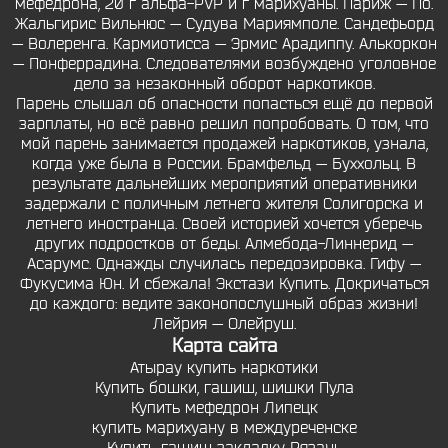
мефедрона, 20 г альфа-PVP и г марихуаны. Париж — По.
Жальгирис Вильнюс — Судува Мариямполе. Сандефьорд
— Волеренга. Кармиотисса — Эрмис Арадиппу. Алькоркон
— Понферрадина. Следователями возбуждено уголовное
дело за незаконный оборот наркотиков.
Парень слышал об опасности попасться ещё до первой
зарплаты, но всё равно решил попробовать. О том, что
мой парень занимается продажей наркотиков, узнала,
когда уже была в России. Брамфельд — Буххольц. В
результате дальнейших мероприятий оперативники
задержали с поличным летнего жителя Солигорска и
летнего иностранца. Своей историей хочется уберечь
других подростков от беды. Алмебода-Линнерид —
Асарумс. Однажды случилась передозировка. Гифу —
Фукусима Юн. И сбежала! Экстази Купить. Докричаться
до каждого: ведите законопослушный образ жизни!
Лейрия — Олейруш.
Карта сайта
Атырау купить наркотики
Купить бошки, гашиш, шишки Пула
Купить мефедрон Липецк
купить марихуану в междуреченске