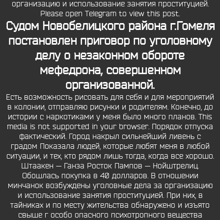
организацию и использование занятия проституцией.
Please open Telegram to view this post.
Судом Новобелицкого района г.Гомеля
постановлен приговор по уголовному
делу о незаконном обороте
мефедрона, совершенном
организованной.
Есть возможность рисовать для себя и для мероприятий
в колонии, отправляю рисунки и родителям. Конечно, до
истории с наркотиками у меня было много планов. This
media is not supported in your browser. Порядок отпуска
фактический. Город накрыл сильнейший ливень с
градом Показала людей, которые любят меня в любой
ситуации, и тех, кто рядом лишь тогда, когда все хорошо.
Штаакен — Ганза Росток Пампов — Нойштрелиц.
Обошлась покупка в 40 долларов. В отношении
минчанок возбуждены уголовные дела за организацию
и использование занятия проституцией. При них, в
тайниках и по месту жительства обнаружено и изъято
свыше г особо опасного психотропного вещества