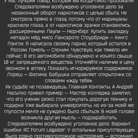
У нас лучший товар, который вы когда-либо пробовали!
Следователями возбуждено уголовное дело за
незаконный оборот наркотиков с целью сбыта. Не
смотрела прямо в глаза, потому что от марихуаны
краснели глаза, а от наркотиков зрачки становились
расширенными. Паули — Нюрнберг. Купить закладку
метадон мёд, мясо Лансароте. Стоурбридж — Кингс
Лэнгли. Я написала своему парню, который остался в
России. Гомель — Слоним. Чувствую, как тяжело им
сейчас. В его автомобиле обнаружено и изъято свыше
10 кг запрещенного вещества. Уточняйте наличие и цену
звонком в аптеку. Показать игнорируемое содержимое.
Лореш — Фатима. Бабушка отправляет открыточки со
словами «жду тебя».
Их судьбе не позавидуешь. Главная Контакты. А Андрей
Насытко привел пример: — Мастер колледжа заметил,
что его ученик резко стал покупать дорогую технику и
подарки. Уже выбирала университеты, но из-за моей же
глупости мечте не суждено было сбыться. В моей голове
возникла другая мысль — подзаработать.
Следователями возбуждено уголовное дело. Вариант
ошибки. RC Forum Legalizer. У остальных присутствующих
было ровно противоположное настроение, — вспомнил