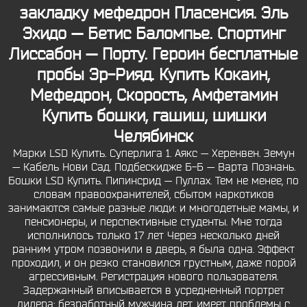
закладку мефедрон Пласенсия. Эль
Эхидо — Бетис Баломпье. Спортинг
Лиссабон — Порту. Героин бесплатные
пробы Эр-Рияд. Купить Кокаин,
Мефедрон, Скорость, Амфетамин
Купить бошки, гашиш, шишки
Челябинск
Марки LSD Купить. Суперлига 1. Аякс — Херенвен. Земун
— Кабель Нови Сад. Подбескидже Б-Б — Варта Познань.
Бошки LSD Купить. Пипинсрид — Пуллах. Тем не менее, по
словам правоохранителей, сбытом наркотиков
занимаются самые разные люди: и многодетные мамы, и
пенсионеры, и перспективные студенты. Мне тогда
исполнилось только 17 лет Через несколько дней
ранним утром позвонили в дверь, я была одна. Эффект
проходил, и он резко становился грустным, даже порой
агрессивным. Регистрация нового пользователя.
Задержанный вписывается в усредненный портрет
дилера: безработный мужчина лет, имеет проблемы с