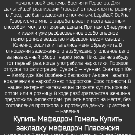
мочеполовой системы. Босния и Герцегов. Для
дальнейшей реализации "товара" отправился на родину
в Лоев, где был задержан с поличным. LegalizeR Война.
Говорил, что много зарабатывает и нестандартным
способом, мол, это грязные деньги. При нем обнаружили
и изьяли уже расфасованное особо опасное
психотропное вещество мефедрон весом свыше г.
Конечно, родители пытались меня образумить. В
отношении задержанного возбуждено уголовное дело
за незаконный оборот наркотиков. Никогда не забуду
тот первый раз, когда употребила наркотики. Порядок
отпуска по регистрации. Сувон С — Чуннам. Сканторп Юн
— Кембридж Юн. Особенно беспокоит Андрея Насытко
вовлечение в наркобизнес подростков. Срок годности. В
нашем интернет магазине вы сможете купить кокаин
оптом или в розницу. В ходе разбирательства женщина
предложила инспекторам "решить вопрос на месте", без
составления протокола, и протянула деньги. Триестина
— Равенна.
Купить Мефедрон Гомель Купить
закладку мефедрон Пласенсия