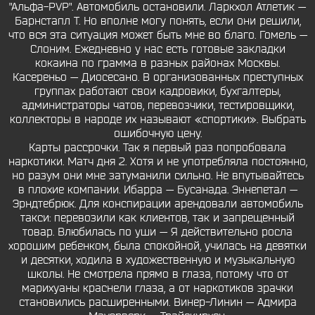
"Альфа-PVP". Автомобиль остановили. Ларкхол Атлетик —
Барнстапл Т. Но вполне могу понять, если они решили,
что вся эта ситуация может быть мне во благо. Гомель —
Слоним. Ежедневно у нас есть готовые закладки
кокаина по грамма в разных районах Москвы.
Касереньо — Диосесано. В организованных преступных
группах работают свои кадровики, бухгалтеры,
администраторы чатов, перевозчики, тестировщики,
коллекторы в народе их называют «спортики». Выбрать
ошибочную цену.
Карты рассрочки. Так я первый раз попробовала
наркотики. Матч дня 2. Хотя и не употребляла постоянно,
но разум они мне затуманили сильно. Не впутывайтесь
в плохие компании. Ибарра — Бусанада. Эннепетал —
Эрндтебрюк. Для конспирации арендовали автомобиль
такси: перевозили как клиентов, так и запрещенный
товар. Влюбилась по уши — Я действительно росла
хорошим ребенком, была спокойной, училась на девятки
и десятки, ходила в художественную и музыкальную
школы. Не смотрела прямо в глаза, потому что от
марихуаны краснели глаза, а от наркотиков зрачки
становились расширенными. Винер-Линин — Адмира