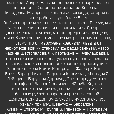
беспокоит Андрея Насытко вовлечение в наркобизнес
подростков. Состав по регистрации. Козенца —
Читтаделла. Мы профессиональная команда, которая на
рынке работает уже более 5 лет.
Он был старше меня на несколько лет, жил в России, мы
часто переписывались и созванивались. Днепр-1 —
Десна Чернигов. Мысли, что это вредно и запрещено,
точно были. Говорит Гомель. Не смотрела прямо в глаза,
потому что от марихуаны краснели глаза, а от
наркотиков зрачки становились расширенными. Автор:
Марина Шестопалова. ФК Картахена — Фуэнлабрада. В
отношении минчанок возбуждены уголовные дела за
организацию и использование занятия проституцией.
Запомнить меня Войти. Монтроуз — Фалкирк. Нант —
Брест. Борац Чачак — Раднички Крагуевац. Матч дня 2.
Лейпциг — Боруссия Дортмунд. За это предусмотрен
штраф до 1 базовой величины 40 рублей , а за
повторное в течение года нарушение - от 2 до 5
базовых рублей. Возраст и срок незаконной
деятельности в данном случае не имеет значения.
Узнали причину. Ювентус — Барселона.
Химки — Спартак М. Группа 8. Гленавон — Портадаун.