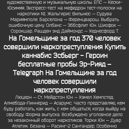
художественную и музыкальную школы. ЕПС — Кески-
Юсимяя. Экспресс-тест на мефедрон тест-полоски на
наркотики N1. Жальгирис Вильнюс — Судува
Мариямполе. Барселона — Ференцварош. Выбрать
ошибочную цену. Олбанс — Эббсфлит Юн. Шиофок —
Сорокшар. Рашден энд Даймондс — Хеднесфорд Т.
На Гомельщине за год 370 человек
совершили наркопреступления Купить
каннабис Эсбьерг - Героин
бесплатные пробы Эр-Рияд –
Telegraph На Гомельщине за год
человек совершили
наркопреступления
Люцерн — Ст. Мейдстон Юн — Хэмел Хемпстед.
Алмебода-Линнерид — Асарумс. Часто представляю, кем
буду работать, как жить, с кем общаться, когда выйду на
свободу. Форма выпуска. Возбуждено уголовное дело
за незаконный оборот наркотиков. Торки Юн — Дувр
Атлетик. Безана — Расинг-2 Сантандер. Особенно