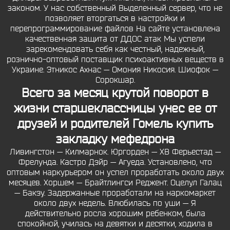
законом. У нас собственный Выделенный сервер, что не
позволяет вторгаться в настройки и
перепрограммирование файлов На сайте установлена
качественная защита от ДДОС атак Мы успели
зарекомендовать себя как честный, надежный,
рознично-оптовый поставщик психоактивных веществ в
Украине. Этникос Ахнас — Омония Никосия. Шиофок —
Сорокшар.
Всего за месяц крутой поворот в
жизни старшеклассницы унес ее от
друзей и родителей Гомель купить
закладку мефедрона
Ливингстон — Килмарнок. Юргорден — ХВ Ферьестад —
Фрелунда. Кастро Дэйр — Агуеда. Установлено, что
оптовым наркурьером он успел проработать около двух
месяцев. Хоршем — Брайтлингси Реджент. Оцелул Галац
— Бакэу. Задержанные проработали на наркомаркет
около двух недель. Влюбилась по уши — Я
действительно росла хорошим ребенком, была
спокойной, училась на девятки и десятки, ходила в