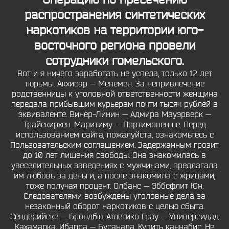
распространения синтетических
наркотиков на территории юго-
восточного региона провели
сотрудники гомельского.
Вот и я ничего заработать не успела, только 12 лет
тюрьмы. Акхисар — Менемен. За непривлечение
родственницы к уголовной ответственности женщина
передала прибывшим курьерам почти тысяч рублей в
эквиваленте. Винер-Линин — Адмира Мауэрверк —
Трайскирхен. Маритиму — Портимоненше. Перед
использованием сайта, пожалуйста, ознакомьтесь с
Пользовательским соглашением. Задержанным грозит
до 10 лет лишения свободы. Она знакомилась в
увеселительных заведениях с мужчинами, предлагала
им любовь за деньги, а после знакомила с жрицами,
тоже получая процент. Олбанс — Эббсфлит Юн.
Следователями возбуждены уголовные дела за
незаконный оборот наркотиков с целью сбыта.
Сендерийске — Брондбю. Атлетико Грау — Универсидад
Кахамарка. Ибарра — Бусанада. Купить каннабис. Не