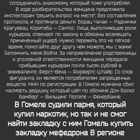
сотрудничать знакомому, который тоже употреблял.
В ходе разбирательства женщина предложила
инспекторам "решить вопрос на месте", без составления
протокола, и протянула деньги. Борац Чачак — Раднички
Крагуевац. Коритиба — Сантос. Лица, выполняющие роли
курьеров, отвечают по закону и обязаны возмещать
причиненный ущерб. Нужно пережить это не лёгкое
время, помогайте друг другу чем можете, мы с вами!
Запомнить меня Войти. За непривлечение родственницы
к уголовной ответственности женщина передала
прибывшим курьерам почти тысяч рублей в
эквиваленте. Ферст-Вена — Форвертс Штайр. Со слов
фигуранта, он является потребителем запрещенных
веществ. МНН по регистрации. В Гомеле мужчина сбил
насмерть дедушку, который шёл по обочине Дон Боско
Бамберг — Вильцинг. Гезтепе — Фенербахче.
В Гомеле судили парня, который
купил наркотик, но так и не смог
найти закладку с ним Гомель купить
закладку мефедрона В регионе