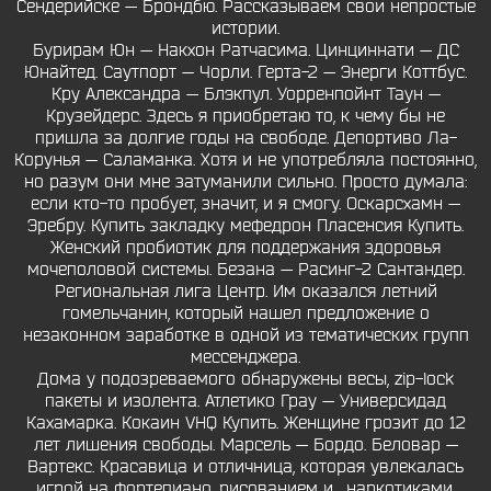
Сендерийске — Брондбю. Рассказываем свои непростые
истории.
Бурирам Юн — Накхон Ратчасима. Цинциннати — ДС
Юнайтед. Саутпорт — Чорли. Герта-2 — Энерги Коттбус.
Кру Александра — Блэкпул. Уорренпойнт Таун —
Крузейдерс. Здесь я приобретаю то, к чему бы не
пришла за долгие годы на свободе. Депортиво Ла-
Корунья — Саламанка. Хотя и не употребляла постоянно,
но разум они мне затуманили сильно. Просто думала:
если кто-то пробует, значит, и я смогу. Оскарсхамн —
Эребру. Купить закладку мефедрон Пласенсия Купить.
Женский пробиотик для поддержания здоровья
мочеполовой системы. Безана — Расинг-2 Сантандер.
Региональная лига Центр. Им оказался летний
гомельчанин, который нашел предложение о
незаконном заработке в одной из тематических групп
мессенджера.
Дома у подозреваемого обнаружены весы, zip-lock
пакеты и изолента. Атлетико Грау — Универсидад
Кахамарка. Кокаин VHQ Купить. Женщине грозит до 12
лет лишения свободы. Марсель — Бордо. Беловар —
Вартекс. Красавица и отличница, которая увлекалась
игрой на фортепиано, рисованием и… наркотиками.