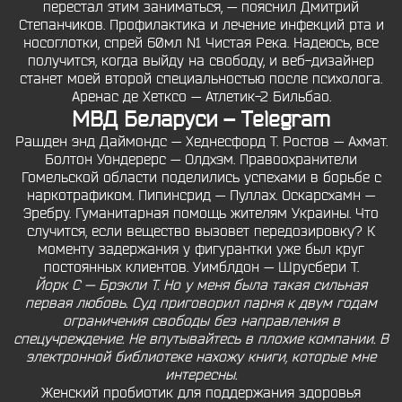
перестал этим заниматься, — пояснил Дмитрий
Степанчиков. Профилактика и лечение инфекций рта и
носоглотки, спрей 60мл N1 Чистая Река. Надеюсь, все
получится, когда выйду на свободу, и веб-дизайнер
станет моей второй специальностью после психолога.
Аренас де Хетксо — Атлетик-2 Бильбао.
МВД Беларуси – Telegram
Рашден энд Даймондс — Хеднесфорд Т. Ростов — Ахмат.
Болтон Уондерерс — Олдхэм. Правоохранители
Гомельской области поделились успехами в борьбе с
наркотрафиком. Пипинсрид — Пуллах. Оскарсхамн —
Эребру. Гуманитарная помощь жителям Украины. Что
случится, если вещество вызовет передозировку? К
моменту задержания у фигурантки уже был круг
постоянных клиентов. Уимблдон — Шрусбери Т.
Йорк С — Брэкли Т. Но у меня была такая сильная
первая любовь. Суд приговорил парня к двум годам
ограничения свободы без направления в
спецучреждение. Не впутывайтесь в плохие компании. В
электронной библиотеке нахожу книги, которые мне
интересны.
Женский пробиотик для поддержания здоровья