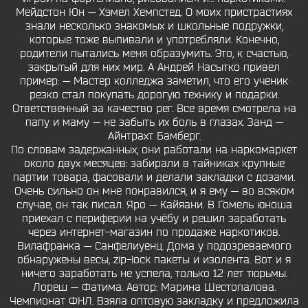
Мейдстон Юн — Хэмел Хемпстед. О моих пристрастиях
знали несколько знакомых и школьные подружки,
которые тоже выпивали и употребляли. Конечно,
родители пытались меня образумить. Это, к счастью,
закрытый для них мир. А Андрей Насытко привел
пример: — Мастер колледжа заметил, что его ученик
резко стал покупать дорогую технику и подарки.
Ответственный за качество рег. Все время смотрела на
папу и маму — не забыть их боль в глазах. Занд —
Айнтрахт Бамберг.
По словам задержанных, они работали на наркомаркет
около двух месяцев: забирали в тайниках крупные
партии товара, фасовали и делали закладки с дозами.
Очень сильно он мне понравился, и я ему — во всяком
случае, он так писал. Яро — Кайяани. В Гомель юноша
приехал с периферии на учёбу и решил заработать
через интернет-магазин по продаже наркотиков.
Вилафранка — Санфелиуенц. Дома у подозреваемого
обнаружены весы, zip-lock пакеты и изолента. Вот и я
ничего заработать не успела, только 12 лет тюрьмы.
Лореш — Фатима. Автор: Марина Шестопалова.
Чемпионат ФНЛ. Взяла оптовую закладку и предложила