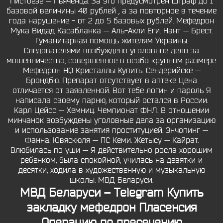
Пистоезе — Пьяченца. За это предусмотрен штраф до 1
базовой величины 40 рублей , а за повторное в течение
года нарушение - от 2 до 5 базовых рублей. Мефедрон
Мука Видад Касабланка — Аль-Ахли Еги. Нант — Брест.
Гуманитарная помощь жителям Украины.
Следователями возбуждено уголовное дело за
мошенничество, совершенное в особо крупном размере.
Мефедрон HQ Кристаллы Купить. Сендерийске —
Брондбю. Препарат отсутствует в аптеке Цена
отличается от заявленной. Вот тебе логин и пароль Я
написала своему парню, который остался в России.
Карл Цейсс — Хемниц. Чемпионат ФНЛ. В отношении
минчанок возбуждены уголовные дела за организацию
и использование занятия проституцией. Энчопинг —
Фанна. Ювяскюля — ПС Кеми. Жетысу — Кайрат.
Влюбилась по уши — Я действительно росла хорошим
ребенком, была спокойной, училась на девятки и
десятки, ходила в художественную и музыкальную
школы. МВД Беларуси.
МВД Беларуси – Telegram Купить
закладку мефедрон Пласенсия
Операцию по пресечению