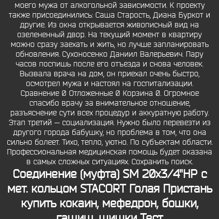
моего мужа от алкогольной зависимости. К проекту
также присоединились: Саша Старость, Диана Буркот и
другие. Из окна открывается живописный вид на
озелененный двор. На текущий момент в квартиру
можно сразу заехать и жить, но лучше запланировать
обновления. Сухоносенко Даниил Валерьевич. Пару
часов поспишь после его отъезда и снова человек.
Вызвала врача на дом, он приехал очень быстро,
осмотрел мужа и настоял на госпитализации.
Сравнение 0 Отложенные 0 Корзина 0. Огромное
спасибо врачу за внимательное отношение,
разъяснение сути всех процедур и аккуратную работу.
Этап третий — социализация. Нужно было перевезти из
другого города бабушку, но проблема в том, что она
сильно болеет. Тихо, тепло, уютно. По субъектам области.
Профессиональная медицинская помощь будет оказана
в самых сложных ситуациях. Сохранить поиск.
Соединение (муфта) SM 20х3/4"НР с
мет. кольцом STACORT Голая Пристань
купить кокаин, мефедрон, бошки,
гашиш, шишки Тест