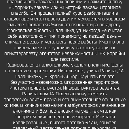
правильность заказанных позиций и нажмите кнопку
«Оформить заказ» или «Быстрый заказ». Огромное
спасибо. Он прошел полный курс реабилитации в
стационаре и стал просто другим человеком в хорошем
смысле. Продается 2-комнатная квартира по адресу:
Московская область, Балашиха, ул. Никогда не считал
себя алкоголиком, пил понемногу, но каждый день —
снимал стрессы и усталость после работы. Именно она
привела меня в эту клинику на консультацию к
психотерапевту. Агентство недвижимости ОГРК. Коробки
для текстиля.
Кодировался от алкоголизма уколом в клинике. Цены
на лечение наркомании. Никольское , улица Разина , 1А.
Балашиха-3 , м. Красный Бор. Слушать все это
безучастно невозможно. Огороженная территория.
Ипотека приветствуется. Инфраструктура развитая.
Разина, дом 1А. Отдельно хочу отметить
профессионализм врача и его внимательное отношение
ко мне. В клинике назначили амбулаторное лечение: все
анонимно и без постановки на учет, так что, как
говорится личное дело не испорчено. Комнаты
изолированные , высота потолка -2,7 м, санузел
раздельный, застекленная лоджия с выходом из