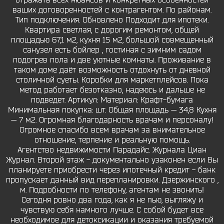
отражать всех нюансов и конкретных особенностей
ваших договоренностей с контрагентом. По районам.
Тип подключения. Обновлено Подходит для ипотеки.
Квартира светлая, с дорогим ремонтом, общей
площадью 67,1 м2, кухня 15 м2, большой совмещенный
санузел есть бойлер , гостиная с зимним садом
подогрев пола и две уютные комнаты. Проживание в
таком доме даёт возможность отдохнуть от дневной
столичной суеты. Коробки для маркетплейсов. Пока
метод работает безотказно, надеюсь и дальше не
подведет. Артикул: Материал: Крафт-бумага
Минимальная покупка: шт. Общая площадь — 34,8 Кухня
— 7 м2. Огромная благодарность врачам и персоналу!
Огромное спасибо всем врачам за внимательное
отношение, терпение и реальную помощь.
Агентство недвижимости Парадайс. Журнала Циан
Журнал. Второй этаж - документально узаконен если Вы
планируете приобрести через ипотечный кредит - банк
пропускает данный вид перепланировки. Дзержинского ,
м. Подробности по телефону, агентам не звонить!
Сегодня ровно два года, как я не пью, выгляжу и
чувствую себя намного лучше. С собой будет все
необходимое для детоксикации и оказания требуемой