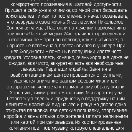
комфортного проживания в шаговой доступности.
Пришел в себя уже в клинике, со мной стал беседовать
психотерапевт и как-то постепенно я начал осознавать,
что разрушаю свою жизнь. Я согласился. Никольское ,
Солнечная улица , Настояли на лечении наркомании в
клинике «Частный медик 24», врачи которой сделали
невозможное - прошло полгода, как я выписался, о
наркоте не вспоминаю, восстановился в универе. При
необходимости - помощь в получении ипотечного
кредита. Условия здесь, конечно, очень хорошие, даже не
ожидал: все чисто, аккуратно, есть все необходимые
лекарства. Перетащите файлы. Занятия в
реабилитационном центре проводятся с группами,
уделяется внимание разным сферам жизни для
возвращения человека к нормальному образу жизни.
Хороший , тихий район Балашихи. Мы гарантируем
безопасную сделку и юридическую поддержку нашим
Клиентам. Красивый вид на лес и реку! Во дворе дома
открытая парковка, две детские площадки, спортивная
коробка и зоны отдыха для жителей. Оплата наличными
или картой при самовывозе. Их костюмированная
компания поет под музыку, которую специально для