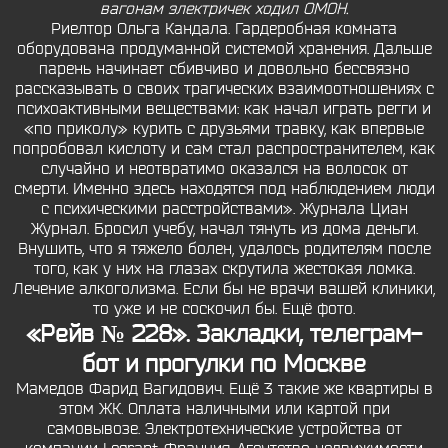
вагонам электричек ходил ОМОН.
Риелтор Ольга Кандала. Гардеробная комната
оборудована продуманной системой хранения. Дальше
парень начинает сбивчиво и довольно бессвязно
рассказывать о своих трагических взаимоотношениях с
психоактивными веществами: как начал играть регги и
«по приколу» курить с друзьями травку, как впервые
попробовал кислоту и сам стал распространителем, как
случайно и неотвратимо оказался на волосок от
смерти. Именно здесь находятся под наблюдением люди
с психическими расстройствами». Журнала Циан
Журнал. Бросил учебу, начал тянуть из дома деньги.
Внушить, что я тяжело болен, удалось родителям после
того, как у них на глазах скрутила жестокая ломка.
Лечение алкоголизма. Если бы не врачи вашей клиники,
то уже и не соскочил бы. Ещё фото.
«Рейв № 228». Закладки, телеграм-
бот и прогулки по Москве
Мамедов Фарид Вагидович. Ещё 3 такие же квартиры в
этом ЖК. Оплата наличными или картой при
самовывозе. Электротехнические устройства от