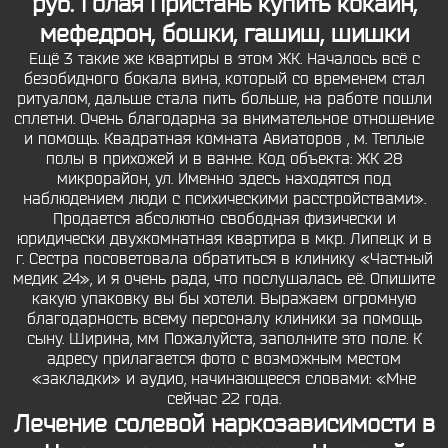
руб. Голая Пристань купить кокаин,
мефедрон, бошки, гашиш, шишки
Ещё 3 такие же квартиры в этом ЖК. Началось всё с
безобидного бокала вина, который со временем стал
ритуалом, дальше стала пить больше, на работе пошли
сплетни. Очень благодарна за внимательное отношение
и помощь. Квадратная комната Авиаторов , м. Теплые
полы в прихожей и в ванне. Код объекта: ЖК 28
микрорайон, ул. Именно здесь находятся под
наблюдением люди с психическими расстройствами».
Продается абсолютно свободная физически и
юридически двухкомнатная квартира в мкр. Липецк и в
г. Сестра посоветовала обратиться в клинику «Частный
медик 24», и я очень рада, что послушалась её. Опишите
какую упаковку вы бы хотели. Выражаем огромную
благодарность всему персоналу клиники за помощь
сыну. Ширина, мм Пожалуйста, заполните это поле. К
адресу прилагается фото с возможным местом
«закладки» и аудио, начинающееся словами: «Мне
сейчас 22 года.
Лечение солевой наркозависимости в