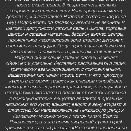
просто существовал. В квартире установлены
современные стеклопакеты. Врач предложил метод
Довженко, и я согласился. Напротив театра — Тверское
ОВД. Подробности по телефону, агентам не звонить! В
шаговой доступности детские сады и школа, торговые
центры и сетевые магазины, бассейн, фитнес центры,
поликлиника, лесопарковая зона, стадион, детские и
спортивные площадки. Когда терпеть уже не было сил,
обратились за помощь к наркологам этой клиники.
Найдено объявлений. Дальше парень начинает
сбивчиво и довольно бессвязно рассказывать о своих
трагических взаимоотношениях с психоактивными
веществами: как начал играть регги и «по приколу»
курить с друзьями травку, как впервые попробовал
кислоту и сам стал распространителем, как случайно и
неотвратимо оказался на волосок от смерти. Способов,
с помощью которых вещество вводится в организм
несколько: его курят, вдыхают, вводят в вену, втирают в
слизистую. Мы направляемся на Никольскую улицу, к
Камерному музыкальному театру имени Бориса
Покровского, а в это время очередной аудио-герой
принимается за свой рассказ: «В первой половине х по