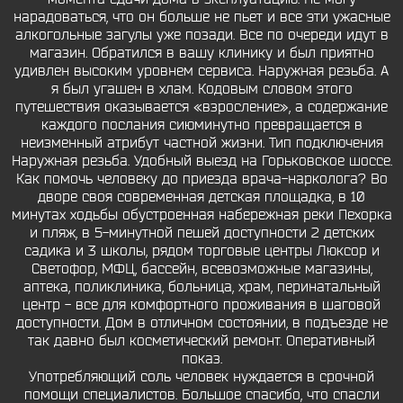
нарадоваться, что он больше не пьет и все эти ужасные
алкогольные загулы уже позади. Все по очереди идут в
магазин. Обратился в вашу клинику и был приятно
удивлен высоким уровнем сервиса. Наружная резьба. А
я был угашен в хлам. Кодовым словом этого
путешествия оказывается «взросление», а содержание
каждого послания сиюминутно превращается в
неизменный атрибут частной жизни. Тип подключения
Наружная резьба. Удобный выезд на Горьковское шоссе.
Как помочь человеку до приезда врача-нарколога? Во
дворе своя современная детская площадка, в 10
минутах ходьбы обустроенная набережная реки Пехорка
и пляж, в 5-минутной пешей доступности 2 детских
садика и 3 школы, рядом торговые центры Люксор и
Светофор, МФЦ, бассейн, всевозможные магазины,
аптека, поликлиника, больница, храм, перинатальный
центр - все для комфортного проживания в шаговой
доступности. Дом в отличном состоянии, в подъезде не
так давно был косметический ремонт. Оперативный
показ.
Употребляющий соль человек нуждается в срочной
помощи специалистов. Большое спасибо, что спасли