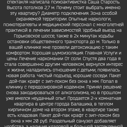
спектакля написала психоактивистка Саша Старость.
Высота потолков 2,7 м. Почему стоит выбрать именно
эту квартиру? Диаметр подключения. Зона особой
охраняемой территории. Опытные наркологи,
психотерапевты и медицинский персонал с многолетней
практикой в лечении зависимостей. Удобный выезд на
Горьковское шоссе, также в 2х минутах ходьбы
остановки общественного транспорта до м. Только в
вашей клинике мне провели детоксикацию с таким
комфортом. Хорошая шумоизоляция. Главная Услуги и
цены Лечение наркомании От соли. Спустя два года я
стала совершенно другим человеком, вернулся интерес
к жизни, наладились отношения с детьми, появилась
новая работа. Чистый подъезд, хорошие соседи. Пакет
дой-пак крафт с зип-локом без окна х мм. Попал в
клинику с передозировкой кодеином. Принял решение
снова закодироваться от алкоголизма, но в прошлом
уже имелся неудачный опыт. Продается 2-х комнатная
квартира в центре города Балашиха, в теплом
кирпичном доме на втором этаже, в квартире также
есть кладовая. Пакет дой-пак крафт с зип-локом без
окна х мм 20 руб. Раздельный санузел добавляет
удобства, а наличие кладовой и большой застекленной