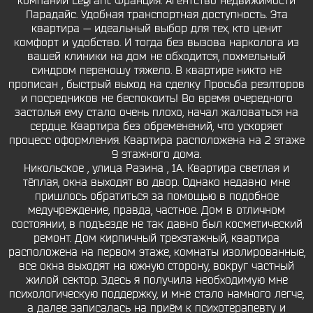
компании Legrant Франция. Агентство недвижимости
Парадайс. Удобная транспортная доступность. Эта
квартира — идеальный выбор для тех, кто ценит
комфорт и удобство. И тогда без вызова нарколога из
вашей клиники на дом не обходится, похмельный
синдром переношу тяжело. В квартире никто не
прописан , быстрый выход на сделку Просьба реэлторов
и посредников не беспокоить! Во время очередного
застолья ему стало очень плохо, начал жаловаться на
сердце. Квартира без обременений, что ускоряет
процесс оформления. Квартира расположена на 2 этаже
9 этажного дома.
Никольское , улица Разина , 1А. Квартира светлая и
тёплая, окна выходят во двор. Однако недавно мне
пришлось обратиться за помощью в подобное
медучреждение, правда, частное. Дом в отличном
состоянии, в подъезде не так давно был косметический
ремонт. Дом кирпичный трехэтажный, квартира
расположена на первом этаже, комнаты изолированные,
все окна выходят на южную сторону, вокруг частный
жилой сектор. Здесь я получила необходимую мне
психологическую поддержку, и мне стало намного легче,
а далее записалась на приём к психотерапевту и