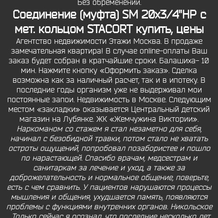
Без обременений.
Соединение (муфта) SM 20х3/4"НР с
мет. кольцом STACORT купить, цены
Агентство недвижимости Этажи Москва. В продаже
замечательная квартира! В случае online-оплаты Ваш
заказ будет собран в кратчайшие сроки. Балашиха- 10
мин. Нажмите кнопку «Оформить заказ». Сделка
возможна как за наличный расчет, так и в ипотеку. В
последние годы организм уже не выдерживал мои
постоянные запои. Недвижимость в Москве. Следующим
местом «закладки» оказывается Центральный детский
магазин на Лубянке. ЖК «Жемчужина Виктории».
Наркоманом со стажем я стал незаметно для себя,
начинал с безобидной травки, потом стало не хватать
остроты ощущений, попробовал позабористее и пошло
по нарастающей. Спасибо врачам, медсестрам и
санитаркам за лечение и уход, а также за
доброжелательность и нормальное общение, поверьте,
есть с чем сравнить. У пациентов нарушаются процессы
мышления и общения, ухудшается память, появляются
проблемы с функциями внутренних органов. Никольское
, Только сейчас я осознал, что последние несколько лет