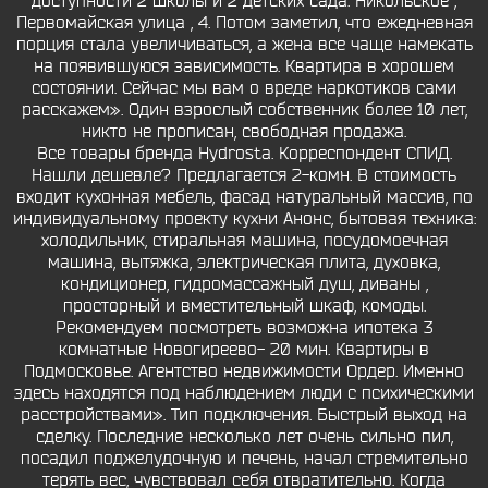
доступности 2 школы и 2 детских сада. Никольское ,
Первомайская улица , 4. Потом заметил, что ежедневная
порция стала увеличиваться, а жена все чаще намекать
на появившуюся зависимость. Квартира в хорошем
состоянии. Сейчас мы вам о вреде наркотиков сами
расскажем». Один взрослый собственник более 10 лет,
никто не прописан, свободная продажа.
Все товары бренда Hydrosta. Корреспондент СПИД.
Нашли дешевле? Предлагается 2-комн. В стоимость
входит кухонная мебель, фасад натуральный массив, по
индивидуальному проекту кухни Анонс, бытовая техника:
холодильник, стиральная машина, посудомоечная
машина, вытяжка, электрическая плита, духовка,
кондиционер, гидромассажный душ, диваны ,
просторный и вместительный шкаф, комоды.
Рекомендуем посмотреть возможна ипотека 3
комнатные Новогиреево- 20 мин. Квартиры в
Подмосковье. Агентство недвижимости Ордер. Именно
здесь находятся под наблюдением люди с психическими
расстройствами». Тип подключения. Быстрый выход на
сделку. Последние несколько лет очень сильно пил,
посадил поджелудочную и печень, начал стремительно
терять вес, чувствовал себя отвратительно. Когда