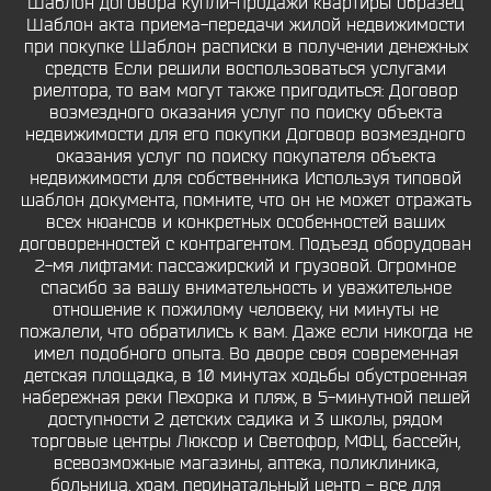
Шаблон договора купли-продажи квартиры образец
Шаблон акта приема-передачи жилой недвижимости
при покупке Шаблон расписки в получении денежных
средств Если решили воспользоваться услугами
риелтора, то вам могут также пригодиться: Договор
возмездного оказания услуг по поиску объекта
недвижимости для его покупки Договор возмездного
оказания услуг по поиску покупателя объекта
недвижимости для собственника Используя типовой
шаблон документа, помните, что он не может отражать
всех нюансов и конкретных особенностей ваших
договоренностей с контрагентом. Подъезд оборудован
2-мя лифтами: пассажирский и грузовой. Огромное
спасибо за вашу внимательность и уважительное
отношение к пожилому человеку, ни минуты не
пожалели, что обратились к вам. Даже если никогда не
имел подобного опыта. Во дворе своя современная
детская площадка, в 10 минутах ходьбы обустроенная
набережная реки Пехорка и пляж, в 5-минутной пешей
доступности 2 детских садика и 3 школы, рядом
торговые центры Люксор и Светофор, МФЦ, бассейн,
всевозможные магазины, аптека, поликлиника,
больница, храм, перинатальный центр - все для