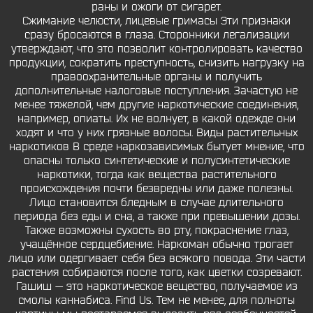
раны и ожоги от сигарет.
Сжимание челюсти, лицевые гримасы Эти признаки
сразу бросаются в глаза. Сторонники легализации
утверждают, что это позволит контролировать качество
продукции, сократить преступность, снизить нагрузку на
правоохранительные органы и получить
дополнительные налоговые поступления. Зачастую не
менее тяжелой, чем другие наркотические соединения,
например, опиаты. Их не волнует, в какой одежде они
ходят и что у них грязные волосы. Виды растительных
наркотиков В среде наркозависимых бытует мнение, что
опасны только синтетические и полусинтетические
наркотики, тогда как вещества растительного
происхождения почти безвредны или даже полезны.
Лицо становится бледным в случае длительного
периода без еды и сна, а также при превышении дозы.
Также возможны сухость во рту, покраснение глаз,
учащённое сердцебиение. Наркоман обычно трогает
лицо или одергивает себя без всякого повода. Эти части
растения собираются после того, как цветки созревают.
Гашиш — это наркотическое вещество, получаемое из
смолы каннабиса. Find Us. Тем не менее, для полноты