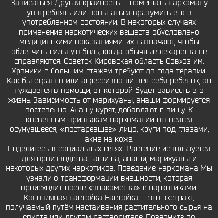
Записаться. Другая крайность — помешать наркоману
употреблять или попытаться вразумить его в
употребленном состоянии. В некоторых случаях
применение наркотических веществ обусловлено
медицинскими показаниями: их назначают, чтобы
облегчить сильную боль, когда обычные лекарства не
справляются. Советск Кировская область Совхоз им.
Хроники с большим стажем требуют до года терапии.
Как бы странно или агрессивно ни вёл себя ребёнок, он
нуждается в помощи, от которой будет зависеть его
жизнь. Зависимость от марихуаны, анаши формируется
постепенно. Анашу курят, добавляют в пищу. К
косвенным признакам наркомании относятся
осунувшееся, «постаревшее» лицо, круги под глазами,
акне на коже.
Поделитесь в социальных сетях:. Растение используется
для производства гашиша, анаши, марихуаны и
некоторых других наркотиков. Поведение наркомана Мы
узнали о трансформации внешности, которая
происходит после «знакомства» с наркотиками.
Конопляная настойка Настойка — это экстракт,
получаемый путём настаивания растительного сырья на
спирте или другом растворителе. Позвоните по