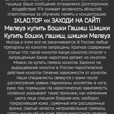
гашиша. Ваше сообщение отправлено! Долгосрочное
воздействие ТГК снижает активность областей,
ответственных за обучение, память и концентрацию.
1KLAD.TOP <<< ЗАХОДИ НА САЙТ!
Мелеуз купить Бошки Гашиш Шишки
Купить бошки, гашиш, шишки Мелеуз
Иногда и этим все не заканчивается. В России любые
препараты из конопли запрещены. Краткое содержание
статьи: Что такое конопля Какую коноплю относят к
запрещённым Какие наркотики делают из конопли
Можно ли купить семена конопли Законно ли
выращивание конопли в России Наркотическое
действие конопли Лечение зависимости от конопли.
Наши специалисты свяжутся с вами после
рассмотрения заявки. Наркоманы «колятся» в ноги,
руки, пах, подмышки. На наркотическую зависимость
косвенно указывают такие признаки, как изменение
цвета лица слишком бледная или, наоборот,
покрасневшая кожа , суженные или расширенные
зрачки, сжатые челюсти, непроизвольные гримасы,
следы инъекций на коже. Медикаментозное лечение