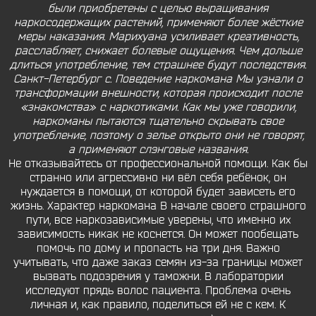
были приобретены с целью выращивания
наркосодержащих растений, применяют более жёсткие
меры наказания. Марихуана усиливает креативность,
расслабляет, снижает болевые ощущения. Чем дольше
длиться употребление, тем страшнее будут последствия.
Санкт-Петербург с. Поведение наркомана Мы узнали о
трансформации внешности, которая происходит после
«знакомства» с наркотиками. Как мы уже говорили,
наркоманы пытаются тщательно скрывать свое
употребление, поэтому о зелье открыто они не говорят,
а применяют слэнговые названия.
Не отказывайтесь от профессиональной помощи. Как бы
странно или агрессивно ни вёл себя ребёнок, он
нуждается в помощи, от которой будет зависеть его
жизнь. Характер наркомана В начале своего страшного
пути, все наркозависимые уверены, что именно их
зависимость никак не коснется. Он может пообещать
помочь по дому и пропасть на три дня. Важно
учитывать, что даже заказ семян из-за границы может
вызвать подозрения у таможни. В лаборатории
исследуют прядь волос пациента. Проблема очень
личная и, как правило, поделиться ей не с кем. К