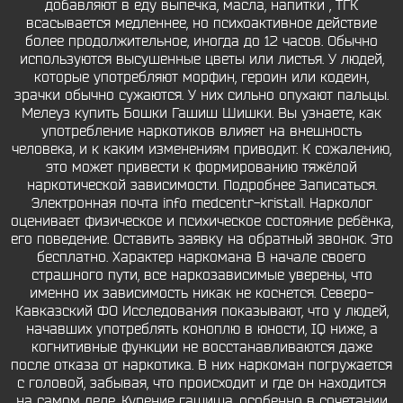
добавляют в еду выпечка, масла, напитки , ТГК
всасывается медленнее, но психоактивное действие
более продолжительное, иногда до 12 часов. Обычно
используются высушенные цветы или листья. У людей,
которые употребляют морфин, героин или кодеин,
зрачки обычно сужаются. У них сильно опухают пальцы.
Мелеуз купить Бошки Гашиш Шишки. Вы узнаете, как
употребление наркотиков влияет на внешность
человека, и к каким изменениям приводит. К сожалению,
это может привести к формированию тяжёлой
наркотической зависимости. Подробнее Записаться.
Электронная почта info medcentr-kristall. Нарколог
оценивает физическое и психическое состояние ребёнка,
его поведение. Оставить заявку на обратный звонок. Это
бесплатно. Характер наркомана В начале своего
страшного пути, все наркозависимые уверены, что
именно их зависимость никак не коснется. Северо-
Кавказский ФО Исследования показывают, что у людей,
начавших употреблять коноплю в юности, IQ ниже, а
когнитивные функции не восстанавливаются даже
после отказа от наркотика. В них наркоман погружается
с головой, забывая, что происходит и где он находится
на самом деле. Курение гашиша, особенно в сочетании