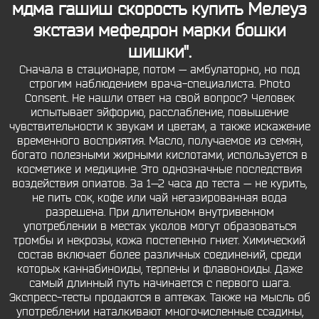
мдма гашиш скорость купить Мелеуз
экстази мефедрон марки бошки
шишки".
Сначала в стационаре, потом — амбулаторно, но под
строгим наблюдением врача-специалиста. Photo
Consent. Не нашли ответ на свой вопрос? Человек
испытывает эйфорию, расслабление, повышение
чувствительности к звукам и цветам, а также искажение
временного восприятия. Масло, получаемое из семян,
богато полезными жирными кислотами, используется в
косметике и медицине. Это однозначные последствия
воздействия опиатов. За 1—2 часа до теста — не курить,
не пить сок, кофе или чай негазированная вода
разрешена. При длительном внутривенном
употреблении в местах уколов могут образоваться
тромбы и некрозы, кожа постепенно гниет. Химический
состав включает более различных соединений, среди
которых каннабиноиды, терпены и флавоноиды. Даже
самый длинный путь начинается с первого шага.
Экспресс-тесты продаются в аптеках. Также на мысль об
употреблении наталкивают многочисленные ссадины,