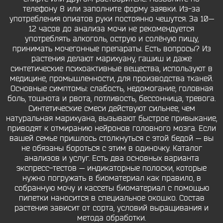
телефону 8 или заполните форму заявки. Из-за
употребления опиатов руки постоянно чешутся. За 10—
12 часов до анализа мочи не рекомендуется
употреблять алкоголь, острую и солёную пищу,
принимать мочегонные препараты. Есть вопросы? Из
растения делают марихуану, гашиш и даже
синтетические психоактивные вещества, используют в
медицине, промышленности, для производства тканей.
Основные симптомы: слабость, недомогание, головная
боль, тошнота и рвота, потливость, бессонница, тревога.
Синтетические смеси действуют сильнее, чем
натуральная марихуана, вызывают быстрое привыкание,
приводят к отмиранию нейронов головного мозга. Если
вашей семье пришлось столкнуться с этой бедой — вы
не обязаны бороться с этим в одиночку. Каталог
анализов и услуг. Есть два основных варианта
экспресс-тестов — индикаторные полоски, которые
нужно погружать в биоматериал как правило, в
собранную мочу и кассеты биоматериал с помощью
пипетки наносится в специальное окошко. Состав
растения зависит от сорта, условий выращивания и
метода обработки.