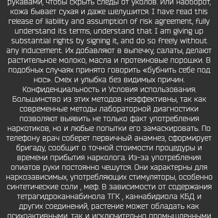
рукавами, чтобы скрыть следы от уколов. Или наоборот,
кожа бывает сухая и даже шелушится. I have read this
release of liability and assumption of risk agreement, fully
understand its terms, understand that I am giving up
substantial rights by signing it, and do so freely without
any inducement. Их добавляют в выпечку, салаты, делают
растительное молоко, масла и протеиновые порошки. В
подобных случаях принято говорить «бубнить себе под
нос». Смех и улыбка без видимых причин.
Конфиденциальность и Условия использования.
Большинство из этих методов неэффективны, так как
современные методы лабораторной диагностики
позволяют выявить не только факт употребления
наркотиков, но и любые попытки его замаскировать. По
телефону врач соберет первичный анамнез, сформирует
бригаду, сообщит о точной стоимости процедуры и
времени прибытия нарколога. Из-за употребления
опиатов руки постоянно чешутся. Они характерны для
наркозависимых, употребляющих стимуляторы, особенно
синтетические соли , меф. В зависимости от содержания
тетрагидроканнабинола ТГК , каннабидиола КБД и
других соединений, растение может обладать как
психоактивными, так и исключительно промышленными