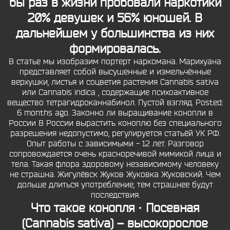
бы раз в жизни пробовали наркотики
20% девушек и 56% юношей. В
дальнейшем у большинства из них
формировалась.
В статье мы изобразим портерт наркомана. Марихуана
представляет собой высушенные и измельчённые
верхушки, листья и соцветия растения Cannabis sativa
или Cannabis indica , содержащие психоактивное
вещество тетрагидроканнабинол. Пустой взгляд. Posted:
6 months ago. Законно ли выращивание конопли в
России В России вырастить коноплю без специального
разрешения недопустимо, регулируется статьёй УК РФ.
Опыт работы с зависимыми - 12 лет. Разговор
сопровождается очень красноречивой мимикой лица и
тела. Такая флора здоровому независимому человеку
не страшна. Жигулёвск Жуков Жуковка Жуковский. Чем
дольше длиться употребление, тем страшнее будут
последствия.
Что такое конопля · Посевная
(Cannabis sativa) – высокорослое