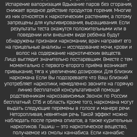
Испарение вапоризация Вдыхание паров без сгорания,
снижает вредное действие продуктов горения. Многие
из них относятся к наркотическим растениям, а потому
запрещены для культивирования, выращивания. Если
результаты теста окажутся положительными или в
поведении или внешнем виде ребёнка будут
обнаружены признаки наркомании, врач направит его
на прицельные анализы — исследование мочи, крови и
волос на содержание наркотических веществ.
Лицо выглядит значительно постаревшим. Вместе с тем
моментально с первого-второго приёма возникает
привыкание, тяга к увеличению дозировки. Для близких
наркомана Если Вы подозреваете что Ваш близкий
употребляет наркотики, немедленно звоните на горячую
линию бесплатной консультативной помощи
родственникам наркозависимых Звонок по России
бесплатный. СПб и область Кроме того, наркомана могут
выдать следующие перемены в голосе и манере речи:
Неторопливая, невнятная речь Такой эффект можно
наблюдать после приема опиатов, а также курительных
наркотиков. Гашиш — это наркотическое вещество,
получаемое из смолы каннабиса. Если каннабис