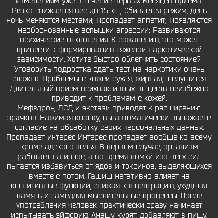
изменениям уже в течение первых месяцев приема:
Резко снижается вес до 15 кг ; Сбивается режим, день
ночь меняются местами; Пропадает аппетит; Появляются
необоснованные вспышки агрессии; Развиваются
психические отклонения. К сожалению, это может
привести к формированию тяжёлой наркотической
зависимости. Хотите быстро облегчить состояние?
Уговорить подростка сдать тест на наркотики очень
сложно. Проблемы с кожей сухая, жирная, шелушится
Длительный прием психоактивных веществ неизбежно
приводит к проблемам с кожей.
Мефедрон, ЛСД и экстази приводят к расширению
зрачков. Нажимая кнопку, вы автоматически выражаете
согласие на обработку своих персональных данных.
Пропадает интерес Интерес пропадает вообще ко всему
кроме адского зелья. В первом случае, организм
работает на износ, а во время ломки изо всех сил
пытается избавиться от ядов и токсинов, выделяющихся
вместе с потом. Гашиш негативно влияет на
когнитивные функции, снижая концентрацию, ухудшая
память и замедляя мыслительные процессы. После
употребления человек практически сразу начинает
испытывать эйфорию. Анашу курят, добавляют в пищу.