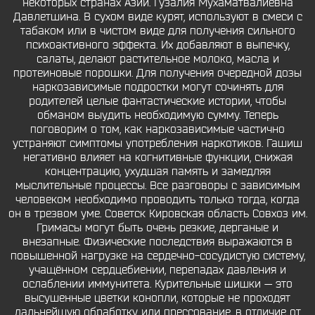
некоторых странах Азии. Гузалия Мухаматвалиевна
Давлетшина. В сухом виде курят, используют в смеси с
табаком или в чистом виде для получения сильного
психоактивного эффекта. Их добавляют в выпечку,
салаты, делают растительное молоко, масла и
протеиновые порошки. Для получения очередной дозы
наркозависимые подростки могут сочинять для
родителей целые фантастические истории, чтобы
обманом выудить необходимую сумму. Теперь
поговорим о том, как наркозависимые частично
устраняют симптомы употребления наркотиков. Гашиш
негативно влияет на когнитивные функции, снижая
концентрацию, ухудшая память и замедляя
мыслительные процессы. Все разговоры с зависимым
человеком необходимо проводить только тогда, когда
он в трезвом уме. Советск Кировская область Совхоз им.
Гримасы могут быть очень резкие, дерганые и
внезапные. Физические последствия выражаются в
повышенной нагрузке на сердечно-сосудистую систему,
учащённом сердцебиении, перепадах давления и
ослаблении иммунитета. Курительные шишки — это
высушенные цветки конопли, которые не проходят
дальнейшую обработку или прессование, в отличие от