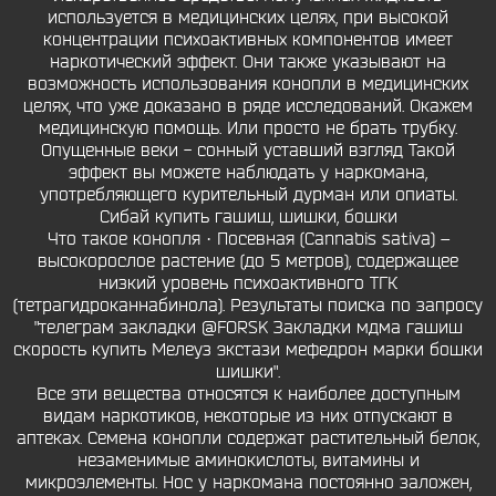
используется в медицинских целях, при высокой
концентрации психоактивных компонентов имеет
наркотический эффект. Они также указывают на
возможность использования конопли в медицинских
целях, что уже доказано в ряде исследований. Окажем
медицинскую помощь. Или просто не брать трубку.
Опущенные веки - сонный уставший взгляд Такой
эффект вы можете наблюдать у наркомана,
употребляющего курительный дурман или опиаты.
Сибай купить гашиш, шишки, бошки
Что такое конопля · Посевная (Cannabis sativa) –
высокорослое растение (до 5 метров), содержащее
низкий уровень психоактивного ТГК
(тетрагидроканнабинола). Результаты поиска по запросу
"телеграм закладки @FORSK Закладки мдма гашиш
скорость купить Мелеуз экстази мефедрон марки бошки
шишки".
Все эти вещества относятся к наиболее доступным
видам наркотиков, некоторые из них отпускают в
аптеках. Семена конопли содержат растительный белок,
незаменимые аминокислоты, витамины и
микроэлементы. Нос у наркомана постоянно заложен,