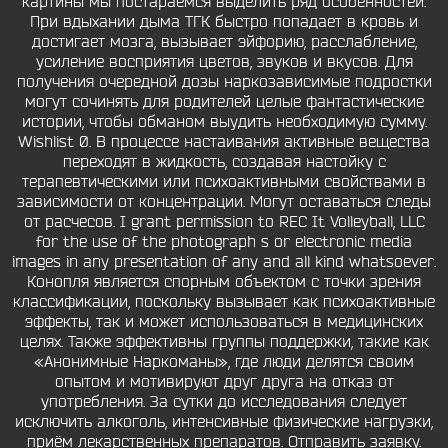
картины мы постараемся выделить ряд особенностей.
При вдыхании дыма ТГК быстро попадает в кровь и
достигает мозга, вызывает эйфорию, расслабление,
усиление восприятия цветов, звуков и вкусов. Для
получения очередной дозы наркозависимые подростки
могут сочинять для родителей целые фантастические
истории, чтобы обманом выудить необходимую сумму.
Wishlist 0. В процессе настаивания активные вещества
переходят в жидкость, создавая настойку с
терапевтическими или психоактивными свойствами в
зависимости от концентрации. Могут оставаться следы
от расчесов. I grant permission to REC It Volleyball, LLC
for the use of the photograph s or electronic media
images in any presentation of any and all kind whatsoever.
Конопля является спорным объектом с точки зрения
классификации, поскольку вызывает как психоактивные
эффекты, так и может использоваться в медицинских
целях. Также эффективны группы поддержки, такие как
«Анонимные Наркоманы», где люди делятся своим
опытом и мотивируют друг друга на отказ от
употребления. За сутки до исследования следует
исключить алкоголь, интенсивные физические нагрузки,
приём лекарственных препаратов. Отправить заявку.