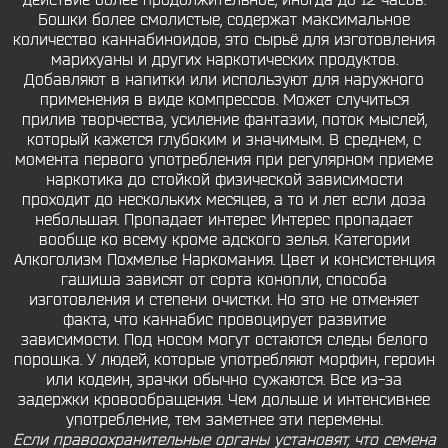
действие более продолжительное, иногда до 12 часов.
Бошки более смолистые, содержат максимальное
количество каннабиноидов, это сырьё для изготовления
марихуаны и других наркотических продуктов.
Добавляют в напитки или используют для наружного
применения в виде компрессов. Может случиться
прилив творчества, усиление фантазии, поток мыслей,
который кажется глубоким и значимым. В среднем, с
момента первого употребления при регулярном приеме
наркотика до стойкой физической зависимости
проходит до нескольких месяцев, а то и лет если доза
небольшая. Пропадает интерес Интерес пропадает
вообще ко всему кроме адского зелья. Категории
Алкоголизм Похмелье Наркомания. Цвет и консистенция
гашиша зависят от сорта конопли, способа
изготовления и степени очистки. Но это не отменяет
факта, что каннабис провоцирует развитие
зависимости. Под носом могут остаются следы белого
порошка. У людей, которые употребляют морфин, героин
или кодеин, зрачки обычно сужаются. Все из-за
задержки кровообращения. Чем дольше и интенсивнее
употребление, тем заметнее эти перемены.
Если правоохранительные органы установят, что семена