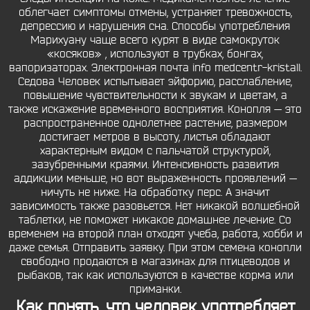
облегчает симптомы отмены, устраняет тревожность,
депрессию и нарушения сна. Способы употребления
Марихуану чаще всего курят в виде самокруток
«косяков» , используют в трубках, бонгах,
вапоризаторах. Электронная почта info medcentr-kristall.
Седова Человек испытывает эйфорию, расслабление,
повышение чувствительности к звукам и цветам, а
также искажение временного восприятия. Конопля — это
распространенное однолетнее растение, размером
достигает метров в высоту, листья обладают
характерным видом с пальчатой структурой,
зазубренными краями. Интенсивность развития
аддикции меньше, но вот выраженность проявлений —
ничуть не ниже. На обработку перс. А значит
зависимость также разовьется. Нет никакой волшебной
таблетки, не поможет никакое домашнее лечение. Со
временем на второй план отходят учеба, работа, хобби и
даже семья. Отправить заявку. При этом семена конопли
свободно продаются в магазинах для птицеводов и
рыбаков, так как используются в качестве корма или
приманки.
Как понять, что человек употребляет