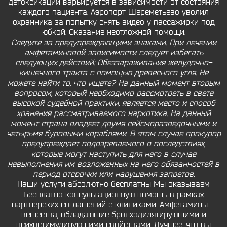
детоксикации варьируется в зависимости от состояния
каждого пациента. Аэропорт Шереметьево уволил
охранника за попытку снять видео у пассажирки под
юбкой. Оказание неотложной помощи.
Следите за предупреждающими знаками. При лечении
амфетаминовой зависимости следует избегать
следующих действий: Обеззараживания желудочно-
кишечного тракта с помощью древесного угля. Не
можете найти то, что ищете? На данный момент вторым
вопросом, который необходимо рассмотреть в свете
высокой судебной практики, является место и способ
хранения рассматриваемого наркотика. На данный
момент страна владеет двумя сейсморазведочными и
четырьмя буровыми кораблями. В этом случае прокурор
предупреждает подозреваемого о последствиях,
которые могут наступить для него в случае
невыполнения им возложенных на него обязанностей в
период отсрочки или нарушения запретов.
Наши услуги абсолютно бесплатны Мы оказываем
Бесплатно консультационную помощь в рамках
партнерских соглашений с клиниками. Амфетамины —
вещества, обладающие бронходилятирующими и
психостимулирующими свойствами. Лучшее, что вы