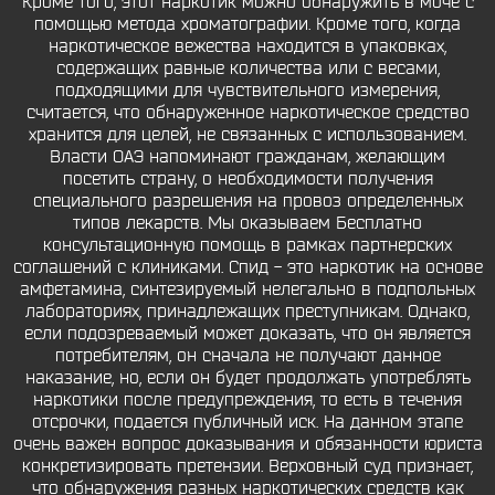
Кроме того, этот наркотик можно обнаружить в моче с
помощью метода хроматографии. Кроме того, когда
наркотическое вежества находится в упаковках,
содержащих равные количества или с весами,
подходящими для чувствительного измерения,
считается, что обнаруженное наркотическое средство
хранится для целей, не связанных с использованием.
Власти ОАЭ напоминают гражданам, желающим
посетить страну, о необходимости получения
специального разрешения на провоз определенных
типов лекарств. Мы оказываем Бесплатно
консультационную помощь в рамках партнерских
соглашений с клиниками. Спид - это наркотик на основе
амфетамина, синтезируемый нелегально в подпольных
лабораториях, принадлежащих преступникам. Однако,
если подозреваемый может доказать, что он является
потребителям, он сначала не получают данное
наказание, но, если он будет продолжать употреблять
наркотики после предупреждения, то есть в течения
отсрочки, подается публичный иск. На данном этапе
очень важен вопрос доказывания и обязанности юриста
конкретизировать претензии. Верховный суд признает,
что обнаружения разных наркотических средств как