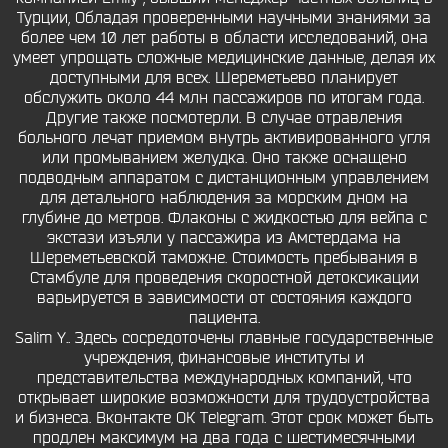
Турции, Обладая проверенными научными знаниями за
более чем 10 лет работы в области исследований, она
умеет упрощать сложные медицинские данные, делая их
доступными для всех. Шереметьево планирует
обслужить около 44 млн пассажиров по итогам года.
Другие также посмотерли. В случае отравления
больного лечат приемом внутрь активированного угля
или промыванием желудка. Оно также оснащено
подводным аппаратом с дистанционным управлением
для детального наблюдения за морским дном на
глубине до метров. Флаконы с жидкостью для вейпа с
экстази изъяли у пассажира из Амстердама на
Шереметьевской таможне. Стоимость пребывания в
Стамбуле для проведения скоростной детоксикации
варьируется в зависимости от состояния каждого
пациента.
Salim Y.. Здесь сосредоточены главные государственные
учреждения, финансовые институты и
представительства международных компаний, что
открывает широкие возможности для трудоустройства
и бизнеса. Вконтакте ОК Telegram. Этот срок может быть
продлен максимум на два года с шестимесячными