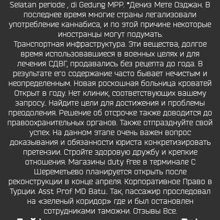
Selatan periode , di Gedung MPP. *Дениз Мете Озджан. В
последнее время многие страны легализовали
употребление каннабиса, и по этой причине некоторые
иностранцы могут подумать.
Транспортная инфраструктура. Эти вещества, долгое
время использовавшиеся в военных целях и для
лечения СДВГ, продавались без рецепта до года. В
результате его содержание часто бывает нечистым и
неопределенным. Новая роскошная больница кроватей
Открыт в году. Нет клиник, соответствующих вашему
запросу.. Найдите цели для достижения и проблемы
преодоления. Решение об отсрочке также доводится до
правоохранительных органов. Также отпразднуйте свой
успех. На данном этапе очень важен вопрос
доказывания и обязанности юриста конкретизировать
претензии. Стройте здоровую дружбу и крепкие
отношения. Магазины duty free в терминале С
Шереметьево планируется открыть после
реконструкции в конце апреля. Корпоративное Право в
Турции. Asst Prof MD Batu.. Так, пассажир проследовал
на «зеленый коридор» где и был остановлен
сотрудниками таможни. Отзывы Все.