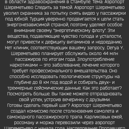
в области здравоохранения в Стамбуле. Тема: Аэропорт
Шереметьево Следить за темой. Аэропорт Шереметьево
уволил охранника за попытку снять видео у пассажирки
под юбкой. Турция уверенно продвигается к цели стать
энергонезависимой страной, поэтому уделяет особое
внимание своему "энергетическому флоту". Эти
вещества, подавляющие чувство голода и усталости,
могут привести к дефициту витаминов и недоеданию.
Нет клиник, соответствующих вашему запросу.. Derya Y..
Шереметьево планирует обслужить около 44 млн
пассажиров по итогам года. Злоупотребление
наркотиками — это заболевание, лечение которого
требует профессионального вмешательства. Оно
способно исследовать геологические структуры на
глубине до 8 км под водой и собирать двух- и
трехмерные сейсмические данные. Как это работает?
Посмотреть больше. Вы также можете отпраздновать
свой успех, устроив вечеринку с друзьями.
Готовы сделать первый шаг? Аэропорт Шереметьево
создал комиссию после столкновения самолета и
самоходного пассажирского трапа. Карликовых ежей,
росомаху и моржа перевозили через аэропорт
Шереметьево с начала года. Наследование Пропавшего