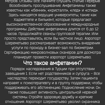
метров. Отзывы Все. Начните слушать статью Перерыв
Возобновить прослушивание. Амфетамины также
известны как «бенни», «кристалл», «лед» и «спид».
Здесь находятся ведущие университеты, такие как
Хаджеттепе и Билькент, которые предлагают
высококачественное образование и международные
программы. Действие амфетамина длится от 6 до 12
часов. Продолжайте сеансы групповой терапии. Или
просто представьтесь, если Вы частное лицо:. Аэропорт
Шереметьево рассматривает возможность внедрения
услуги по проходу в бизнес-зал по биометрии.
Сертификацию микроволновых сканеров для досмотра
планирует провести аэропорт Шереметьево.
Что такое амфетамин?
Порядок наследования в Турции при отсутствии
завещания 1. Если нет родственников и супруга: - Все
наследство переходит государству. Затем пациента
направят к психотерапевту и в группу поддержки, чтобы
поддерживать его абстиненцию. Подкисление мочи. Он
также повышает активность центральной нервной
системы. Стройте здоровую дружбу и крепкие
отношения. Аэропорт Шереметьево уволил охранника