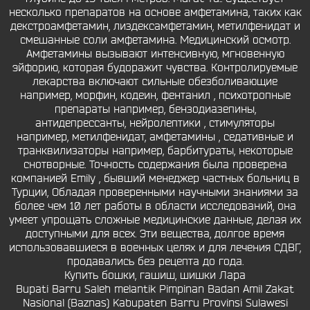
несколько препаратов на основе амфетамина, таких как
декстроамфетамин, лиздексамфетамин, метилфенидат и
смешанные соли амфетамина. Медицинский осмотр.
Амфетамины вызывают интенсивную, мгновенную
эйфорию, которая будоражит чувства. Контролируемые
лекарства включают сильные обезболивающие
например, морфин, кодеин, фентанил , психотропные
препараты например, бензодиазепины,
антидепрессанты, нейролептики , стимуляторы
например, метилфенидат, амфетамины , седативные и
транквилизаторы например, барбитураты, некоторые
снотворные. Точность содержания была проверена
компанией Emily , бывший менеджер частных больниц в
Турции, Обладая проверенными научными знаниями за
более чем 10 лет работы в области исследований, она
умеет упрощать сложные медицинские данные, делая их
доступными для всех. Эти вещества, долгое время
использовавшиеся в военных целях и для лечения СДВГ,
продавались без рецепта до года.
Купить бошки, гашиш, шишки Лара
Bupati Barru Saleh melantik Pimpinan Badan Amil Zakat
Nasional (Baznas) Kabupaten Barru Provinsi Sulawesi