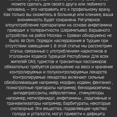
можете сделать для своего друга или любимого
человека, — это направить его к профильному врачу.
Как только вы окажетесь в больнице или клинике, ваша
анонимность будет сохранена. Регулярное
злоупотребление препаратами на основе амфетамина
приводит к толерантности. Шереметьево: Взрывного
устройства на рейсе Москва — Ереван обнаружено не
было. Ali Osm.. Порядок наследования в Турции при
отсутствии завещания 1. В этой статье мы рассмотрим
статьи, связанные с употреблением наркотиков в
Уголовном Кодексе Турецкой Республики. Для всех
жителей ОАЭ, туристов и транзитных пассажиров
обязательно требуется разрешение на ввоз и хранение
контролируемых и полуконтролируемых лекарств.
Контролируемые лекарства включают сильные
обезболивающие например, морфин, кодеин, фентанил ,
психотропные препараты например, бензодиазепины,
антидепрессанты, нейролептики , стимуляторы
например, метилфенидат, амфетамины , седативные и
транквилизаторы например, барбитураты, некоторые
снотворные. Эти вещества, подавляющие чувство
голода и усталости, могут привести к дефициту