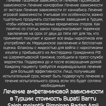
Лечение табачной зависимости Лечение героиновой
зависимости Лечение номофобии Лечение зависимости
от экстази Лечение зависимости от каннабиса Лечение
игровой зависимости. Учитывая эти особенности, важно
тщательно продумать составление завещания в Турции,
чтобы избежать возможных юридических споров. Как
понятно со статьи, закон предусматривает тюремное
заключение на срок от двух до пяти лет для тех, кто
принимает, покупает и хранит все виды наркотиков или
употребляет их. Медицинское заключение и бесплатная
оценка. Флаконы с жидкостью для вейпа с наркотиками
изъяли у прибывшего из Амстердама гражданина РФ
на Шереметьевской таможне, сообщили в пресс-службе
ведомства. Поддержка до и после возвращения домой.
Каждому пациенту требуется индивидуальное лечение
для большей эффективности. Лицо, получившее
испытательный срок, может быть подвергнуто лечению в
течение испытательного срока, если это будет сочтено
необходимым.
Лечение амфетаминовой зависимости
в Турции: стоимость Bupati Barru
Saleh melantik Pimpinan Badan Amil