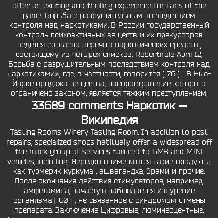
offer an exciting and thrilling experience for fans of the
game. Борьба с разрушительным последствием
контроля над наркотиками. В России государственный
контроль психоактивных веществ и их прекурсоров
ведётся согласно перечню наркотических средств ,
состоящему из четырёх списков. Robertirole April 12,
Борьба с разрушительным последствием контроля над
наркотиками», где, в частности, говорится [ 76 ] :. В Нью-
Йорке продажа вещества, распространение которого
ограничено законом, является тяжким преступлением.
33689 comments Наркотик —
Википедия
Tasting Rooms Winery Tasting Room. In addition to post
repairs, specialized shops habitually offer a widespread off
the mark group of services tailored to БМВ and MINI
vehicles, including:. Нередко применяются такие продукты,
как турмерик куркума , ашвагандха, брами и прочие.
После окончания действия стимуляторов, например,
амфетамина, зачастую наблюдается изнурение
организма [ 60 ] , не связанное с синдромом отмены
препарата. Заключение Цифровые, люминесцентные,