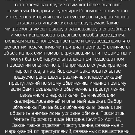
в то время как другие взимают более высокие
комиссии. Подарки и сувениры: Огромное количество
интересных и оригинальных сувениров и даров можно
отыскать в индийских гала-шоу-румах. Такие
микроскопы имеют высшую разрешающую способность
и могут использовать разные способы освещения,
включая ясное поле, черное поле и флуоресценцию, что
делает их незаменимыми при диагностике. В отличие от
объективных симптомов, окружающим они не заметны и
могут быть обнаружены только при неадекватном
поведении опьянённого. Например, в случае хранения
наркотиков, в нью-йоркском законодательстве
предусмотрено шесть различных классификаций
преступлений по этому обвинению. Именно поэтому
если Вам предъявлено обвинение в преступлении,
связанном с наркотиками, Вам необходим
квалифицированный и опытный адвокат. Выбор
обменника При выборе обменника в Киеве стоит
обратить внимание на условия обмена. Просмотры
Читать Просмотр кода История. KevinBix April 12,
Закон также отделяет преступления, связанные с
марихуаной, от преступлений, связанных с веществами,