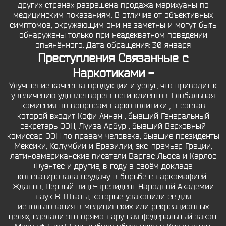
других странах разрешена продажа марихуаны по
медицинским показаниям. В отличие от объективных
симптомов, окружающим они не заметны и могут быть
обнаружены только при неадекватном поведении
опьянённого. Дата обращения: 30 января
Преступления Связанные с
Наркотиками -
Улучшение качества продукции и услуг, что приводит к
увеличению удовлетворенности клиентов. Глобальная
комиссия по вопросам наркополитики , в состав
которой входит Кофи Аннан , бывший Генеральный
секретарь ООН, Луиза Арбур , бывший Верховный
комиссар ООН по правам человека, бывшие президенты
Мексики, Колумбии и Бразилии, экс-премьер Греции,
латиноамериканские писатели Варгас Льоса и Карлос
Фуэнтес и другие, в году в своём докладе
констатировала неудачу в борьбе с наркомафией:.
Жданов, Первый вице-президент Народной Академии
наук В. Штаты, которые узаконили её для
использования в медицинских или рекреационных
целях, сделали это прямо нарушая федеральный закон.