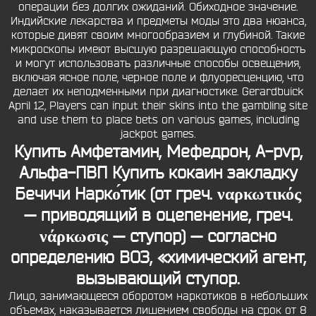
операции без долгих ожиданий. Обиходное значение.
Индийские лекарства и предметы моды это два нюанса,
которые дивят своим многообразием и глубиной. Такие
микроскопы имеют высшую разрешающую способность
и могут использовать различные способы освещения,
включая ясное поле, черное поле и флуоресценцию, что
делает их неподменными при диагностике. Gerardbuick
April 12, Players can input their skins into the gambling site
and use them to place bets on various games, including
jackpot games.
Купить Амфетамин, Мефедрон, A-pvp,
Альфа-ПВП
Купить кокаин закладку
Бечичи
Нарко́тик (от греч. ναρκωτικός
— приводящий в оцепенение, греч.
νάρκωσις — ступор) — согласно
определению ВОЗ, «химический агент,
вызывающий ступор.
Лицо, занимающееся оборотом наркотиков в небольших
объемах, наказывается лишением свободы на срок от 8