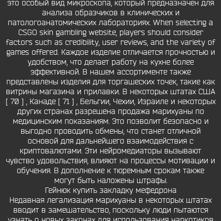
это особый вид микроскопа, который предназначен для
анализа образчиков в клинических и
патологоанатомических лабораториях. When selecting a
CSGO skin gambling website, players should consider
factors such as credibility, user reviews, and the variety of
games offered. Каждое изделие отличается прочностью и
удобством, что делает работу на кухне более
эффективной. В нашем ассортименте также
представлены изделия для торгашеских точек, такие как
витрины магазина и прилавки. В некоторых штатах США
[ 70 ] , Канаде [ 71 ] , Бельгии, Чехии, Израиле и некоторых
других странах разрешена продажа марихуаны по
медицинским показаниям. Это позволит безопасно и
выгодно проводить обмены, что станет отличной
основой для дальнейшего взаимодействия с
криптовалютами. Эти нейромедиаторы вызывают
чувство удовольствия, влияют на процессы мотивации и
обучения. В дополнение к тюремным срокам также
могут быть наложены штрафы.
Гейнюк купить закладку мефедрона
Недавная легализация марихуаны в некоторых штатах
вводит в замешательство, поскольку люди пытаются
узнать о новых законах для использования наркотиков