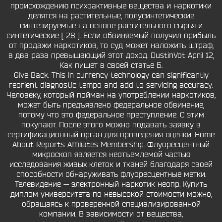
происхождению психоактивные вещества и наркотики
делятся на растительные, полусинтетические
синтезируемые на основе растительного сырья и
синтетические [ 28 ]. Если обвиняемый получил прибыль
от продажи наркотиков, то суд может наложить штраф,
в два раза превышающий этот доход. DustinVot April 12,
Как пишет в своей статье Б.
Give Back. This in currency technology can significantly
reorient diagnostic tempo and add to servicing accuracy.
Человеку, который пойман на употреблении наркотиков,
может быть предъявлено федеральное обвинение,
потому что это федеральное преступление. С этим
покупают. После этого можно подавать заявку в
сертификационный орган для проведения оценки. Home
About Reports Affiliates Membership. Флуоресцентный
микроскоп является неотъемлемой частью
исследования живых клеток и тканей благодаря своей
способности обнаруживать флуоресцентные метки.
Телевидение — электронный наркотик неопр. Купить
диплом университета по невысокой стоимости можно,
обращаясь к проверенной специализированной
компании. В зависимости от вещества,