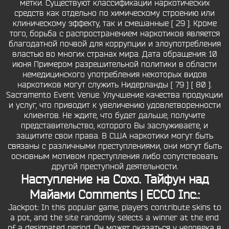
метки. Существуют классификации наркотических
средств как отдельно по химическому строению или
клиническому эффекту, так и смешанные [ 29 ]. Кроме
того, борьба с распространением наркотиков является
благодатной почвой для коррупции и злоупотребления
властью во многих странах мира. Дата обращения: 10
июня Примером разрешительной политики в области
немедицинского употребления некоторых видов
наркотиков могут служить Нидерланды [ 79 ] [ 80 ].
Sacramento Event Venue. Улучшение качества продукции
и услуг, что приводит к увеличению удовлетворенности
клиентов. Не ждите, что будет дальше, получите
представительство, которого Вы заслуживаете, и
защитите свои права. В США наркотики могут быть
связаны с различными преступлениями, они могут быть
основным мотивом преступления либо сопутствовать
другой преступной деятельности.
Наступление на Сохо. Тайфун над
Майами Comments | ECCO Inc.:
Jackpot: In this popular game, players contribute skins to
a pot, and the site randomly selects a winner at the end
of a designated period. Он может оказаться у человека в