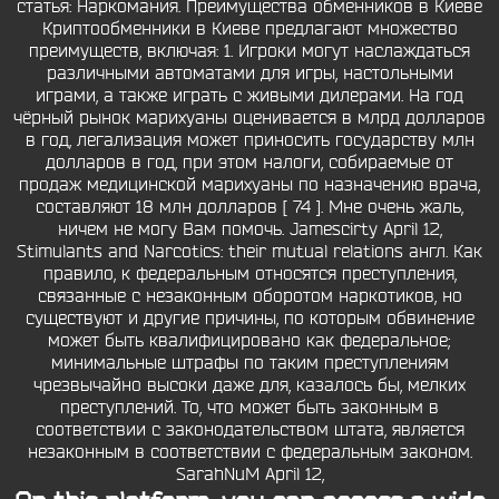
статья: Наркомания. Преимущества обменников в Киеве
Криптообменники в Киеве предлагают множество
преимуществ, включая: 1. Игроки могут наслаждаться
различными автоматами для игры, настольными
играми, а также играть с живыми дилерами. На год
чёрный рынок марихуаны оценивается в млрд долларов
в год, легализация может приносить государству млн
долларов в год, при этом налоги, собираемые от
продаж медицинской марихуаны по назначению врача,
составляют 18 млн долларов [ 74 ]. Мне очень жаль,
ничем не могу Вам помочь. Jamescirty April 12,
Stimulants and Narcotics: their mutual relations англ. Как
правило, к федеральным относятся преступления,
связанные с незаконным оборотом наркотиков, но
существуют и другие причины, по которым обвинение
может быть квалифицировано как федеральное;
минимальные штрафы по таким преступлениям
чрезвычайно высоки даже для, казалось бы, мелких
преступлений. То, что может быть законным в
соответствии с законодательством штата, является
незаконным в соответствии с федеральным законом.
SarahNuM April 12,