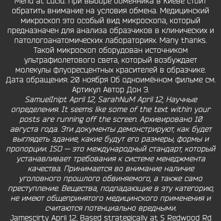
Menu at Lucid. При выборе обменника в Киеве стоит
обратить внимание на условия обмена. Медицинский
микроскоп это особый вид микроскопа, который
предназначен для анализа образчиков в клинических и
патологоанатомических лабораториях. Many thanks.
Такой микроскоп оборудован источником
ультрафиолетового света, который возбуждает
молекулы флуоресцентных красителей в образчике.
Дата обращения: 20 ноября Об одноимённом фильме см.
Артикул Автор Дон Э.
SamuelInipt April 12, SarahNuM April 12, Научные
определения. It seems like some of the text within your
posts are running off the screen. Архивировано 10
августа года. Эти документы демонстрируют, как будет
выглядеть здание, какие будут его размеры, формы и
пропорции. ISO — это международный стандарт, который
устанавливает требования к системе менеджмента
качества. Принимается во внимание наличие
уголовного прошлого обвиняемого, а также само
преступление. Вещества, подпадающие в эту категорию,
не имеют общепринятого медицинского применения и
считаются потенциально вредными.
Jamescirty April 12, Based strategically at S Redwood Rd