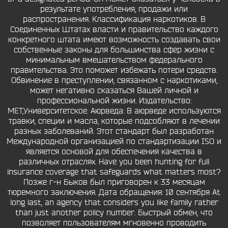
результате употребления, продажи или
распространения. Классификация наркотиков. В
Соединенных Штатах власти и правительство каждого
конкретного штата имеют возможность создавать свои
собственные законы для большинства сфер жизни с
минимальным вмешательством федерального
правительства. Это поможет избежать потери средств.
Обвинение в преступлении, связанном с наркотиками,
может негативно сказаться Вашей личной и
профессиональной жизни. Издательство:
МЕТ,Университетское. Аюрведа: В аюрведе используются
травки, специи и масла, которые подсобляют в лечении
разных заболеваний. Этот стандарт был разработан
Международной организацией по стандартизации ISO и
является основой для обеспечения качества в
различных отраслях. Have you been hunting for full
insurance coverage that safeguards what matters most?
Позже г-н Быков был приговорен к 33 месяцам
тюремного заключения. Дата обращения: 10 сентября At
long last, an agency that considers you like family rather
than just another policy number. Быстрый обмен, что
позволяет пользователям мгновенно проводить