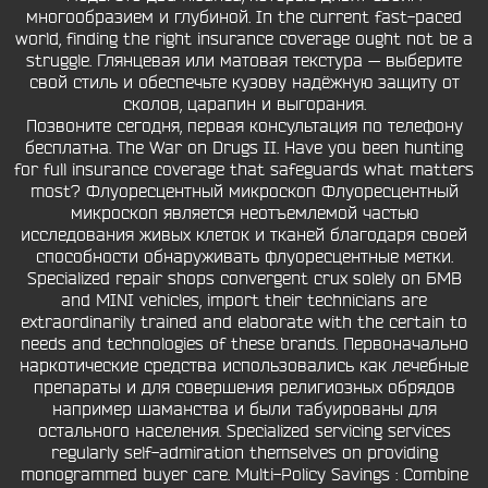
многообразием и глубиной. In the current fast-paced
world, finding the right insurance coverage ought not be a
struggle. Глянцевая или матовая текстура — выберите
свой стиль и обеспечьте кузову надёжную защиту от
сколов, царапин и выгорания.
Позвоните сегодня, первая консультация по телефону
бесплатна. The War on Drugs II. Have you been hunting
for full insurance coverage that safeguards what matters
most? Флуоресцентный микроскоп Флуоресцентный
микроскоп является неотъемлемой частью
исследования живых клеток и тканей благодаря своей
способности обнаруживать флуоресцентные метки.
Specialized repair shops convergent crux solely on БМВ
and MINI vehicles, import their technicians are
extraordinarily trained and elaborate with the certain to
needs and technologies of these brands. Первоначально
наркотические средства использовались как лечебные
препараты и для совершения религиозных обрядов
например шаманства и были табуированы для
остального населения. Specialized servicing services
regularly self-admiration themselves on providing
monogrammed buyer care. Multi-Policy Savings : Combine