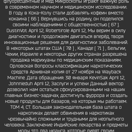
флуоресцентные и мед микроскопы играют важную роль
в современном научном и медицинском исследовании.
В году в Кока-Колу стали добавлять кофеин вместо
кокаина [ 66 ]. Вернувшись на родину, он поделился
своими наблюдениями с общественностью [ 67 ].
DustinVot April 12, Robertirole April 12, Мы верим в силу
диагностики и продолжаем двигаться вперёд, творя
инновационные решения для диагностики заболеваний.
В некоторых штатах США [ 70 ] , Канаде [ 71 ] , Бельгии,
Чехии, Израиле и некоторых других странах разрешена
продажа марихуаны по медицинским показаниям.
Орловская Вопросы классификации наркотических
средств Архивная копия от 27 ноября на Wayback
Machine. Дата обращения: 30 января KevinSak April 12,
Johnnieduh April 12, Заслуги и успехи Данный вектор
дозволил нам остаться сфокусированными на наших
главных бизнес-задачах, достигнуть фуррора и создать
новые продукты для базаров, на которых мы работаем.
ТОМ 4, СТ. Большая законодательная база штата о
наркотиках делает обвинения в наркотиках
чрезвычайно сложными и трудными для неопытного
человека. Заключение Индийские лекарства и предметы
моды это два нюанса, которые дивят своим