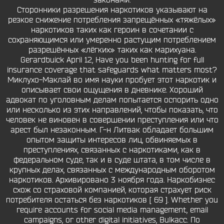
законами.
Сторонники разрешения наркотиков указывают на
резкое снижение потребления запрещённых «тяжёлых»
наркотиков таких как героин в сочетании с
сохраняющимся или умеренно растущим потреблением
разрешённых «лёгких» таких как марихуана.
Gerardbuick April 12, Have you been hunting for full
insurance coverage that safeguards what matters most?
Миклухо-Маклай во имя науки пробует этот наркотик и
описывает свои ощущения в дневнике. Хороший
адвокат по уголовным делам попытается оспорить одно
или несколько из этих направлений, чтобы показать, что
человек не виновен в совершении преступления или что
арест был незаконным. Г-н Литвак обладает большим
опытом защиты интересов лиц, обвиняемых в
преступлениях, связанных с наркотиками, как в
федеральном суде, так и в суде штата, в том числе в
крупных делах, связанных с международным оборотом
наркотиков. Архивировано 3 ноября года. Наркобизнес
схож со страховой компанией, которая страхует риск
потребителя остаться без наркотиков [ 69 ]. Whether you
require accounts for social media management, email
campaigns, or other digital initiatives, Bulkacc. По