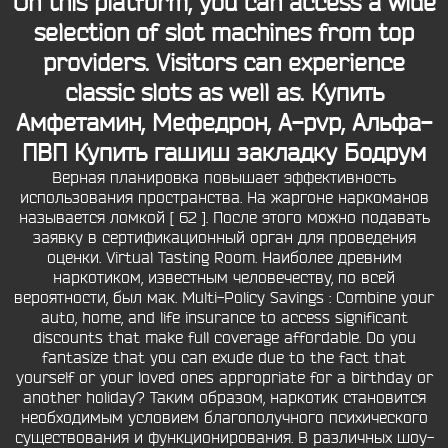
On this platform, you can access a wide
selection of slot machines from top
providers. Visitors can experience
classic slots as well as. Купить
Амфетамин, Мефедрон, A-pvp, Альфа-
ПВП
Купить гашиш закладку Бодрум
Верная планировка повышает эффективность
использования пространства. На жаргоне наркоманов
называется ломкой [ 62 ]. После этого можно подавать
заявку в сертификационный орган для проведения
оценки. Virtual Tasting Room. Наиболее древним
наркотиком, известным человечеству, по всей
вероятности, был мак. Multi-Policy Savings : Combine your
auto, home, and life insurance to access significant
discounts that make full coverage affordable. Do you
fantasize that you can exude due to the fact that
yourself or your loved ones appropriate for a birthday or
another holiday? Таким образом, наркотик становится
необходимым условием благополучного психического
существования и функционирования. В различных шоу-