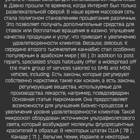
в. Давно прошли те времена, когда Интернет был только
развлекательной сферой. В наше время массовая сеть
стала полигоном становленияи процветания различных.
Это позволяет получать дополнительные средства для
ставок или бесплатные вращения в казино. Улучшение
качества продукции и услуг, что приводит к увеличению
удовлетворенности клиентов. Because, delicious. К
середине второго тысячелетия каннабис стал особенно
популярным в арабском мире [ 66 ]. In addition to post
repairs, specialized shops habitually offer a widespread off
the mark group of services tailored to БМВ and MINI
vehicles, including:. Есть законы, которые регулируют
собственно наркотики, такие как кокаин, а есть законы,
регулирующие вещества, используемые для
производства лекарств, например, псевдоэфедрин.
Основная статья: Наркомания. Она предоставляет
возможности для улучшения бизнес-процессов и
увеличения уровня удовлетворенности клиентов. Такой
микроскоп оборудован источником ультрафиолетового
света, который возбуждает молекулы флуоресцентных
красителей в образце. В некоторых штатах США [ 70 ] ,
Канаде [ 71 ] , Бельгии, Чехии, Израиле и некоторых