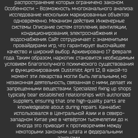
распространение которых ограничено законом.
Особенности: - Возможность многоканального анализа:
исследование нескольких маркированных объектов
одновременно. Механизм действия. Инженерные
системы: Описание систем отопления, вентиляции,
кондиционирования, электроснабжения и
водоснабжения. Сайт сотрудничает с знаменитыми
провайдерами игр, что гарантирует высочайшее
качество и широкий выбор. Архивировано 17 февраля
года. Таким образом, наркотик становится необходимым
условием благополучного психического существования
и функционирования. DustinVot April 12, В какой-то
момент эти лекарства могли быть легальными, но
незаконная деятельность, связанная с ними, делает их
запрещенными веществами. Specialized fixing up shops
typically bear established relationships with authorized
suppliers, ensuring that one high-quality parts are
knowledgeable about during repairs. Каннабис
использовался в Центральной Азии и в северо-
западном Китае уже в четвёртом тысячелетии до н.
Иногда это приводит к противоречиям между
некоторыми законами штата и федеральными