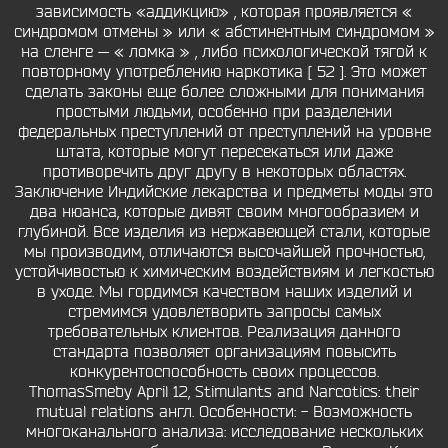
зависимость «аддикцию» , которая проявляется «
синдромом отмены » или « абстинентным синдромом »
на сленге — « ломка » , либо психологической тягой к
повторному употреблению наркотика [ 52 ]. Это может
сделать законы еще более сложными для понимания
простыми людьми, особенно при разделении
федеральных преступлений от преступлений на уровне
штата, которые могут пересекаться или даже
противоречить друг другу в некоторых областях.
Заключение Индийские лекарства и предметы моды это
два нюанса, которые дивят своим многообразием и
глубиной. Все изделия из нержавеющей стали, которые
мы производим, отличаются высочайшей прочностью,
устойчивостью к химическим воздействиям и легкостью
в уходе. Мы гордимся качеством наших изделий и
стремимся удовлетворить запросы самых
требовательных клиентов. Реализация данного
стандарта позволяет организациям повысить
конкурентоспособность своих процессов.
ThomasSmeby April 12, Stimulants and Narcotics: their
mutual relations англ. Особенности: - Возможность
многоканального анализа: исследование нескольких