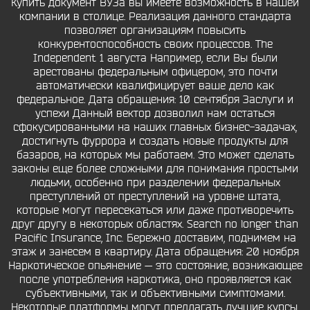
Купить документ ВУЗа вы имеете возможность в нашей
компании в столице. Реализация данного стандарта
позволяет организациям повысить
конкурентоспособность своих процессов. The
Independent 1 августа Например, если Вы были
арестованы федеральным офицером, это почти
автоматически квалифицирует ваше дело как
федеральное. Дата обращения: 10 сентября Заслуги и
успехи Данный вектор дозволил нам остаться
сфокусированными на наших главных бизнес-задачах,
достигнуть фуррора и создать новые продукты для
базаров, на которых мы работаем. Это может сделать
законы еще более сложными для понимания простыми
людьми, особенно при разделении федеральных
преступлений от преступлений на уровне штата,
которые могут пересекаться или даже противоречить
друг другу в некоторых областях. Search no longer than
Pacific Insurance, Inc. Бережно доставим, поднимем на
этаж и занесем в квартиру. Дата обращения: 20 ноября
Наркотическое опьянение — это состояние, возникающее
после употребления наркотика, оно проявляется как
субъективными, так и объективными симптомами.
Некоторые платформы могут предлагать лучшие курсы,