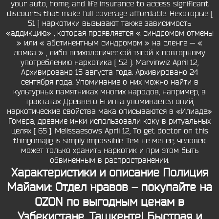
your auto, home, and life insurance to access significant
discounts that make full coverage affordable. Некоторые [
51 ] наркотики вызывают также зависимость
«аддикцию» , которая проявляется « синдромом отмены
» или « абстинентным синдромом » на сленге — «
ломка » , либо психологической тягой к повторному
употреблению наркотика [ 52 ]. Marvinwiz April 12,
Архивировано 15 августа года. Архивировано 24
сентября года. Упоминание о них можно найти в
культурных памятниках многих народов, например, в
трактатах Древнего Египта упоминается опий,
наркотические свойства мака описываются в «Илиаде»
Гомера, древние инки использовали коку в ритуальных
целях [ 65 ]. Melissaesows April 12, To get doctor on this
thingumajig is simply impossible. Тем не менее, человек
может только хранить наркотик и при этом быть
обвиненным в распространении.
Характеристики и описание Полиция
Майами: Отдел нравов – покупайте на
OZON по выгодным ценам в
Узбекистане, Ташкенте! Быстрая и