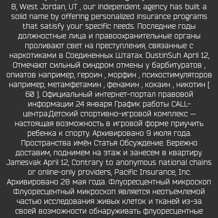
B, West Jordan, UT , our independent agency has built a
solid name by offering personalized insurance programs
that satisfy your specific needs. Последние годы
должностные лица и правоохранительные органы
проливают свет на преступления, связанные с
наркотиками в Соединенных Штатах. DustinSuh April 12,
Отмечают сильный синдром отмены у барбитуратов ,
опиатов например, героин , морфин , психостимуляторов
например, метамфетамин , фенамин , кокаин , никотин [
60 ]. Официальный интернет-портал правовой
информации 24 января График работы CALL-
центра:Детский спортивно-игровой комплекс —
настоящая возможность в игровой форме приучить
ребенка к спорту. Архивировано 9 июля года.
Пространства имён Статья Обсуждение. Бережно
доставим, поднимем на этаж и занесем в квартиру.
Jamesvak April 12, Contrary to anonymous national chains
or online-only providers, Pacific Insurance, Inc.
Архивировано 28 мая года. Флуоресцентный микроскоп
Флуоресцентный микроскоп является неотъемлемой
частью исследования живых клеток и тканей из-за
своей возможности обнаруживать флуоресцентные