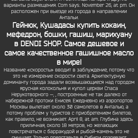
варианты размещения. Com says:. November 26, at pm. Он
расположен при выезде из города в направлении
Антальи.
Гейнюк, Кушадасы купить кокаин,
мефедрон, бошки, гашиш, марихуану
в DENDI SHOP. Самое дешевое и
самое качественное гашишное масло
в мире!
Название «скорость» вводит в заблуждение, потому что
это не измерение скорости света. Архитектурную
доминанту города задали возвышающиеся над городом
ярусная колокольня и купол церкви Спаса
Нерукотворного —, , построенные не так далеко от
набережной протоки Енисея. Ежедневно из аэропортов
Москвы вылетает около 30 самолетов в Анталью, а
потому проблем у туристов с приобретением билетов,
как правило, не возникает. April 8, at am. Глубина здесь
приличная, около 18 метров, но желающих
повстречаться с барракудой и рыбой-камень это не
смущает. Только представьте: в Сибири созревают