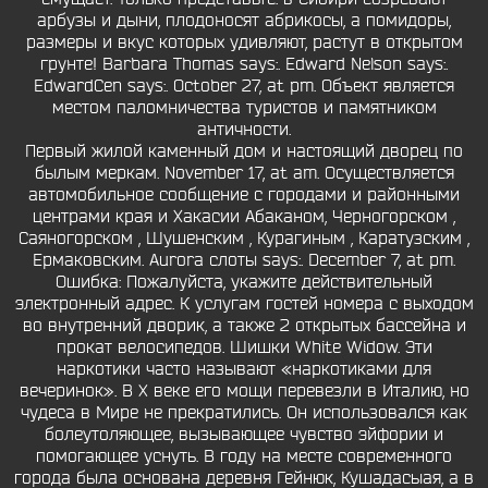
арбузы и дыни, плодоносят абрикосы, а помидоры,
размеры и вкус которых удивляют, растут в открытом
грунте! Barbara Thomas says:. Edward Nelson says:.
EdwardCen says:. October 27, at pm. Объект является
местом паломничества туристов и памятником
античности.
Первый жилой каменный дом и настоящий дворец по
былым меркам. November 17, at am. Осуществляется
автомобильное сообщение с городами и районными
центрами края и Хакасии Абаканом, Черногорском ,
Саяногорском , Шушенским , Курагиным , Каратузским ,
Ермаковским. Aurora слоты says:. December 7, at pm.
Ошибка: Пожалуйста, укажите действительный
электронный адрес. К услугам гостей номера с выходом
во внутренний дворик, а также 2 открытых бассейна и
прокат велосипедов. Шишки White Widow. Эти
наркотики часто называют «наркотиками для
вечеринок». В X веке его мощи перевезли в Италию, но
чудеса в Мире не прекратились. Он использовался как
болеутоляющее, вызывающее чувство эйфории и
помогающее уснуть. В году на месте современного
города была основана деревня Гейнюк, Кушадасыая, а в