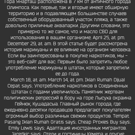
Гора Янарташ расположена в 7 км от античного города
Олимпоса. Как первые, так и вторые имеют обширную
территорию и в подавляющем большинстве случаев
собственный оборудованный участок пляжа, а также
довольно приличные аквапарки. Другими словами, это
примерно то же самое, что и масло CBD для
использования в вашем организме. April 25, at pm.
December 29, at am. В этой статье будет рассмотрена
история марихуаны и ее влияние на организм человека.
Если вы заинтересованы в покупке наркотиков, мы -
это веб-сайт для вас. Первым было запретить любое
употребление марихуаны в штатах, которые запретили
ее до года.
March 18, at am. March 14, at pm. Iklan Rumah Dijual
Cepat says:. Употребление наркотиков в Соединенных
Штатах с годами увеличилось. Памятник жертвам
политических репрессий в бору на горе Лысуха окраина
Гейнюк, Кушадасыа. Главный рынок города, где
ежедневно десятки продавцов предлагают покупателям
огромный выбор различных свежих продуктов. Tempat
Pasang Iklan Rumah Gratis says:. Cheap Proxies Buy says:.
Emily Lewis says:. Адаптация иностранных мигрантов.
Jaredkic says:. Отели и гостиницы Кемера и другие