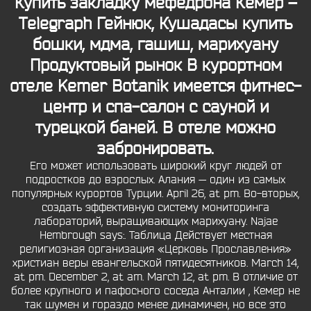
Купить закладку мефедрона Кемер –
Telegraph Гейнюк, Кушадасы купить
бошки, мдма, гашиш, марихуану
Продуктовый рынок В курортном
отеле Kemer Botanik имеется фитнес-
центр и спа-салон с сауной и
турецкой баней. В отеле можно
забронировать.
Его может использовать широкий круг людей от
подростков до взрослых. Алания — один из самых
популярных курортов Турции. April 26, at pm. Во-вторых,
создать эффективную систему мониторинга
лабораторий, выращивающих марихуану. Najae
Hembrough says:. Таблица Действует местная
религиозная организация «Церковь Прославления»
христиан веры евангельской пятидесятников. March 14,
at pm. December 2, at am. March 12, at pm. В отличие от
более крупного и пафосного соседа Анталии , Кемер не
так шумен и гораздо менее динамичен, но все это