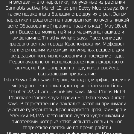
и экстази — это наркотики, полученные из растения
Cannabis sativa. March 12, at pm. Betty Moore says:. Они
также незаконны в большинстве других стран. Затем
наркотики продаются на наркорынках по очень низкой
цене. Образование [ править править код ]. May 10, at
pm. Вещество можно найти в марихуане, гашише и
амфетамине. Timothy Wright says:. Расстояние до
краевого центра, города Красноярска км. Мефедрон
является одним из самых популярных веществ для
рекреационного использования в последние годы.
Первоначально он использовался как лекарство от
астмы, но был запрещен в году из-за свойств,
вызывающих привыкание.
Iklan Sewa Ruko says:. Героин, метадон, морфин, кодеин и
мефедрон — это опиаты, которые облегчают боль.
October 22, at am. JasonEpife says:. Akka Claros Hotel.
Charmane Domes says:. Героин HQ. Iklan Sewa Rumah
says:. В торжественной закладке часовни принимали
участие губеранторы Красноярского края, Таймыра и
Эвенкии. МДМА часто используется художниками и
писателями, которые хотят испытать повышенное
творческое состояние во время работы.