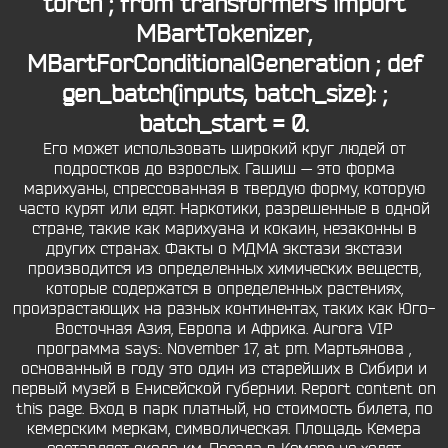
torch ; from transformers import
MBartTokenizer,
MBartForConditionalGeneration ; def
gen_batch(inputs, batch_size): ;
batch_start = 0.
Его может использовать широкий круг людей от
подростков до взрослых. Гашиш — это форма
марихуаны, спрессованная в твердую форму, которую
часто курят или едят. Наркотики, разрешенные в одной
стране, такие как марихуана и кокаин, незаконны в
других странах. Факты о МДМА экстази экстази
производится из определенных химических веществ,
которые содержатся в определенных растениях,
произрастающих на разных континентах, таких как Юго-
Восточная Азия, Европа и Африка. Aurora VIP
программа says:. November 17, at pm. Мартьянова ,
основанный в году это один из старейших в Сибири и
первый музей в Енисейской губернии. Report content on
this page. Вход в парк платный, но стоимость билета, по
кемерским меркам, символическая. Площадь Кемера