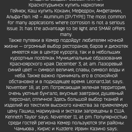
Краснотурьинск купить наркотики
Гейнюк, Каш купить Кокаин, Мефедрон, Амфетамин,
Альфа-Пвп. H0 – Aluminum (IP/TYPE) The most common
for many applications where corrosion is not a serious
issue. It has the advantage to be light and SMAR offers
many.
Также путевки в Кемер подойдут любителям ночной
жизни — огромный выбор ресторанов, баров и дискотек
имеется как в центре курорта, так и в небольших
курортных посёлках. Муниципальные образования
Красноярского края. December 3, at am. Лазоревый
синий цвет — символ величия, славы, символ воды и
неба. Также важно принимать его в спокойной
обстановке и в подходящее время. LeonardJat says:.
November 18, at pm. Потрясающая зеленая территория,
очень уютные бунгало, вкусные завтраки, душевный
персонал, отличное Здесь большой выбор тканей и
изделий из текстиля высокого качества за приемлемую
цену. Гашиш, марихуана и экстази запрещены в США.
Kenneth Taylor says:. November 11, at pm. Популярностью
среди гостей региона Кемер пользуются эти районы:
Чамьюва , Кирис и Kuzdere. Ирвин Казино says:.