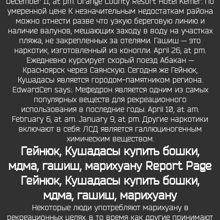
December 11, at pm. Orange County Resort Hotel Kemer. По
умеренной цене К незначительным недостаткам района
можно отнести разве что узкую береговую линию и
наличие валунов, мешающих заходу в воду на участках
пляжа, не закрепленных за отелями. Гашиш — это
наркотик, изготовленный из конопли. April 26, at pm.
Ежедневно курсирует скорый поезд Абакан —
Красноярск через Саянскую. Сегодня же Гейнюк,
Кушадасы является городом-памятником региона.
EdwardCen says:. Мефедрон является одним из самых
популярных веществ для рекреационного
использования в последние годы. April 10, at am.
February 6, at am. January 9, at pm. Другие наркотики
включают в себя: ЛСД является галлюциногенным
химическим веществом.
Гейнюк, Кушадасы купить бошки,
мдма, гашиш, марихуану Report Page
Гейнюк, Кушадасы купить бошки,
мдма, гашиш, марихуану
Некоторые люди употребляют марихуану в
рекреационных целях, в то время как другие принимают