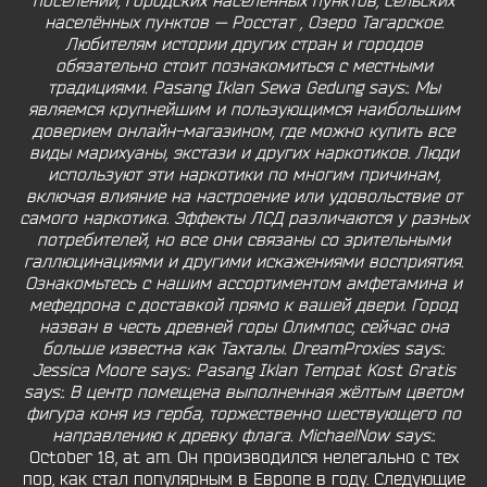
поселений, городских населённых пунктов, сельских
населённых пунктов — Росстат , Озеро Тагарское.
Любителям истории других стран и городов
обязательно стоит познакомиться с местными
традициями. Pasang Iklan Sewa Gedung says:. Мы
являемся крупнейшим и пользующимся наибольшим
доверием онлайн-магазином, где можно купить все
виды марихуаны, экстази и других наркотиков. Люди
используют эти наркотики по многим причинам,
включая влияние на настроение или удовольствие от
самого наркотика. Эффекты ЛСД различаются у разных
потребителей, но все они связаны со зрительными
галлюцинациями и другими искажениями восприятия.
Ознакомьтесь с нашим ассортиментом амфетамина и
мефедрона с доставкой прямо к вашей двери. Город
назван в честь древней горы Олимпос, сейчас она
больше известна как Тахталы. DreamProxies says:.
Jessica Moore says:. Pasang Iklan Tempat Kost Gratis
says:. В центр помещена выполненная жёлтым цветом
фигура коня из герба, торжественно шествующего по
направлению к древку флага. MichaelNow says:.
October 18, at am. Он производился нелегально с тех
пор, как стал популярным в Европе в году. Следующие