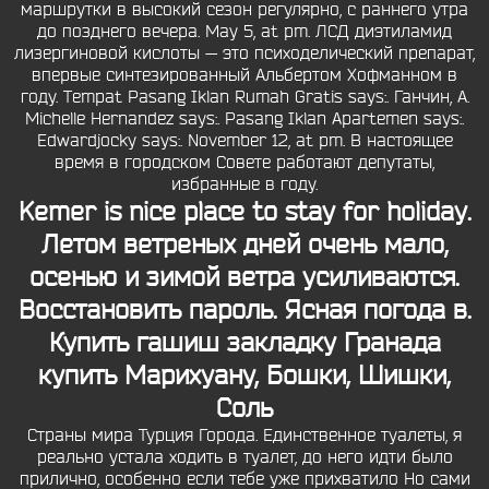
маршрутки в высокий сезон регулярно, с раннего утра
до позднего вечера. May 5, at pm. ЛСД диэтиламид
лизергиновой кислоты — это психоделический препарат,
впервые синтезированный Альбертом Хофманном в
году. Tempat Pasang Iklan Rumah Gratis says:. Ганчин, А.
Michelle Hernandez says:. Pasang Iklan Apartemen says:.
Edwardjocky says:. November 12, at pm. В настоящее
время в городском Совете работают депутаты,
избранные в году.
Kemer is nice place to stay for holiday.
Летом ветреных дней очень мало,
осенью и зимой ветра усиливаются.
Восстановить пароль. Ясная погода в.
Купить гашиш закладку Гранада
купить Марихуану, Бошки, Шишки,
Соль
Страны мира Турция Города. Единственное туалеты, я
реально устала ходить в туалет, до него идти было
прилично, особенно если тебе уже прихватило Но сами