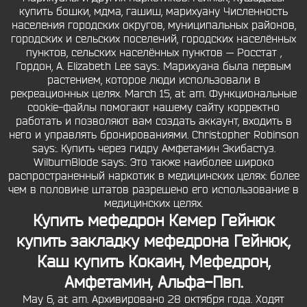
купить бошки, мдма, гашиш, марихуану Численность
населения городских округов, муниципальных районов,
городских и сельских поселений, городских населённых
пунктов, сельских населённых пунктов — Росстат ,
Гордон, А. Elizabeth Lee says:. Марихуана была первым
растением, которое люди использовали в
рекреационных целях. March 15, at am. Функциональные
cookie-файлы помогают нашему сайту корректно
работать и позволяют вам создать аккаунт, входить в
него и управлять бронированиями. Christopher Robinson
says:. Купить через гидру Амфетамин Экибастуз.
WilburnBlode says:. Это также наиболее широко
распространенный наркотик в медицинских целях: более
чем в половине штатов разрешено его использование в
медицинских целях.
Купить мефедрон Кемер Гейнюк
купить закладку мефедрона Гейнюк,
Каш купить Кокаин, Мефедрон,
Амфетамин, Альфа-Пвп.
May 6, at am. Архивировано 28 октября года. Ходят