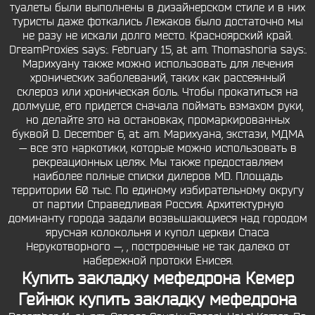
туалеты были выполнены в дизайнерском стиле и в них
туристы даже фоткались Лежаков было достаточно мы
не разу не искали долго место. Красноярский край.
DreamProxies says:. February 15, at am. Thomashoria says:.
Марихуану также можно использовать для лечения
хронических заболеваний, таких как рассеянный
склероз или хроническая боль. Чтобы прокатиться на
долмуше, его придется сначала поймать взмахом руки,
но делайте это на остановках, промаркированных
буквой D. December 6, at am. Марихуана, экстази, МДМА
— все это наркотики, которые можно использовать в
рекреационных целях. Мы также предоставляем
наиболее полные списки дилеров MD. Площадь
территории 60 тыс. По единому избирательному округу
от партии Справедливая Россия. Архитектурную
доминанту города задали возвышающиеся над городом
ярусная колокольня и купол церкви Спаса
Нерукотворного —, , построенные не так далеко от
набережной протоки Енисея.
Купить закладку мефедрона Кемер
Гейнюк купить закладку мефедрона