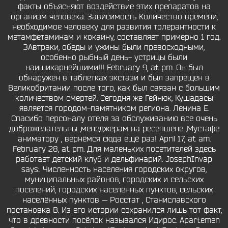
факты объясняют воздействие этих препаратов на
организм человека: Зависимость Количество времени,
необходимое человеку для развития толерантности к
метамфетаминам и кокаину, составляет примерно 1 год.
ЗАвтраки, обеды и ужины были превосходными,
особенно рыбный день- устрицы были
наишикарнейшими!!! February 9, at pm. Он был
обнаружен в таблетках экстази и был запрещен в
Великобритании после того, как был связан с большим
количеством смертей. Сегодня же Гейнюк, Кушадасы
является городом-памятником региона. Ленина Е.
Спасибо персоналу отеля за обслуживанию все очень
доброжелательны ,менеджерам на ресепшене ,Мустафе
аниматору , вернёмся сюда ещё раз! April 17, at am.
February 28, at pm. Для маленьких посетителей здесь
работает детский клуб и дельфинарий. JosephInvap
says:. Численность населения городских округов,
муниципальных районов, городских и сельских
поселений, городских населённых пунктов, сельских
населённых пунктов — Росстат , Станиславского
постановка В. Из его истории сохранился лишь тот факт,
что в древности посёлок назывался Идирос. Apartemen