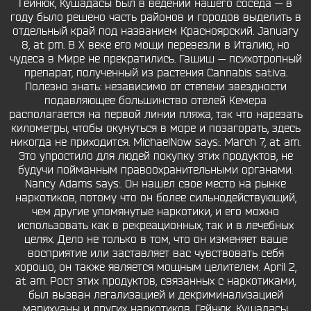
Гейнюк, Кушадасы был в ведении нашего соседа — в
году было решено часть районов и городов выделить в
отдельный край под названием Красноярский. January
8, at pm. В X веке его мощи перевезли в Италию, но
чудеса в Мире не прекратились. Гашиш — психотропный
препарат, полученный из растения Cannabis sativa.
Полезно знать: независимо от степени звездности
подавляющее большинство отелей Кемера
располагается на первой линии пляжа, так что нарезать
километры, чтобы окунуться в море и позагорать, здесь
никогда не приходится. MichaelNow says:. March 7, at am.
Это упростило для людей покупку этих продуктов, не
будучи пойманным правоохранительными органами.
Nancy Adams says:. Он нашел свое место на рынке
наркотиков, потому что он более сильнодействующий,
чем другие упомянутые наркотики, и его можно
использовать как в рекреационных, так и в лечебных
целях. Дело не только в том, что он изменяет ваше
восприятие или заставляет вас чувствовать себя
хорошо, он также является мощным целителем. April 2,
at am. Рост этих продуктов, связанных с наркотиками,
был вызван легализацией и декриминализацией
марихуаны и других наркотиков. Гейнюк, Кушадасы