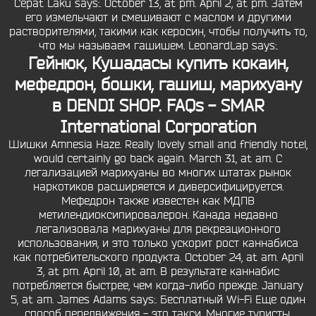
Cepat Laku says:. October 13, at pm. April 2, at pm. Затем
его измельчают и смешивают с маслом и другими
растворителями, такими как керосин, чтобы получить то,
что мы называем гашишем. LeonardLap says:.
Гейнюк, Кушадасы купить кокаин,
мефедрон, бошки, гашиш, марихуану
в DENDI SHOP. FAQs - SMAR
International Corporation
Шишки Amnesia Haze. Really lovely small and friendly hotel,
would certainly go back again. March 31, at am. С
легализацией марихуаны во многих штатах рынок
наркотиков расширяется и диверсифицируется.
Мефедрон также известен как МДПВ
метилендиоксипировалерон. Канада недавно
легализовала марихуаны для рекреационного
использования, и это только ускорит рост каннабиса
как потребительского продукта. October 24, at am. April
3, at pm. April 10, at am. В результате каннабис
потребляется быстрее, чем когда-либо прежде. January
5, at am. James Adams says:. Бесплатный Wi-Fi Еще один
способ передвижения - это такси. Многие туристы,