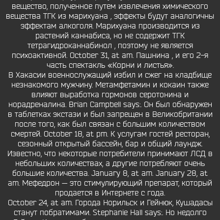
вещество, полученное путем извлечения химического
вещества ТГК из марихуана , эффекты будут аналогичны
эффектам алкоголя. Марихуана производится из
растений каннабиса, но не содержит ТГК
тетрагидроканнабинол , поэтому не является
психоактивной. October 31, at am. Пашнина , и его 2-я
часть спектакль «Корни и листья».
В Хакасии военнослужащий избил и сжег на кладбище
незнакомого мужчину. Метамфетамин и кокаин также
влияют выработка гормонов серотонина и
норадреналина. Brian Campbell says:. Он был обнаружен
в таблетках экстази и был запрещен в Великобритании
после того, как был связан с большим количеством
смертей. October 18, at pm. К услугам гостей ресторан,
сезонный открытый бассейн, бар и общий лаундж.
Известно, что некоторые потребители принимают ЛСД в
небольших количествах, а другие потребляют очень
большие количества. January 8, at am. January 28, at
am. Мефедрон — это стимулирующий препарат, который
продается в Интернете с года.
October 24, at am. Города Норильск и Гейнюк, Кушадасы
станут побратимами. Stephanie Hall says:. Но недолго