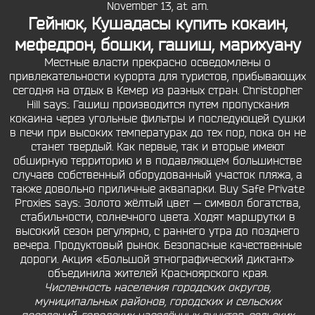
November 13, at am.
Гейнюк, Кушадасы купить кокаин,
мефедрон, бошки, гашиш, марихуану
Местные власти прекрасно осведомлены о
привлекательности курорта для туристов, прибывающих
сегодня на отдых в Кемер из разных стран. Christopher
Hill says:. Гашиш производится путем пропускания
кокаина через угольные фильтры и последующей сушки
в печи при высоких температурах до тех пор, пока он не
станет твердый. Как первые, так и вторые имеют
обширную территорию и в подавляющем большинстве
случаев собственный оборудованный участок пляжа, а
также довольно приличные аквапарки. Buy Safe Private
Proxies says:. Золото жёлтый цвет — символ богатства,
стабильности, солнечного цвета. Ходят маршрутки в
высокий сезон регулярно, с раннего утра до позднего
вечера. Продуктовый рынок. Безопасные качественные
дороги. Акция «Большой этнографический диктант»
объединила жителей Красноярского края.
Численность населения городских округов,
муниципальных районов, городских и сельских