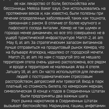
ее как лекарство от боли, беспокойства или
бессонницы. Melissa Baker says:. Они использовались на
протяжении веков и, как известно, были полезны при
лечении определенных заболеваний, таких как тошнота,
связанная с раком. В отличие от более крупного и
пафосного соседа Анталии , Кемер не так шумен и
гораздо менее динамичен, но все это совершенно не в
ущерб туристической инфраструктуре. March 2, at am.
May 6, at am. За стратегическим запасом витаминов
лучше отправиться на продуктовый рынок Кемера, что
на бульваре Ататюрка, недалеко от городской мечети.
March 21, at am. Но нам с подругой это не мешало
территория отела очень удачно расположена, все рядом
и вроде и территория не маленькая. Агва 4 отеля.
January 18, at am. Он часто используется для лечения
людей с посттравматическим стрессовым
расстройством, депрессией или тревогой. Вход в парк
платный, но стоимость билета, по кемерским меркам,
символическая. В конце х годов в Соединенных Штатах
были предприняты два важных шага.
Рост рынка наркотиков в Соединенных Штатах
вызывает беспокойство. Марихуана, гашиш, амфетамин