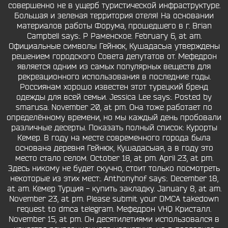
совершенно не в ущерб туристической инфраструктуре.
Большая и зеленая территория отеля! На основании
материалов работы Форума, прошедшего в г. Brian
Campbell says:. Р Раменское. February 6, at am.
Официальные символы Гейнюк, Кушадасыа утверждены
решением городского Совета депутатов от. Мефедрон
является одним из самых популярных веществ для
рекреационного использования в последние годы.
Россиянам хорошо известен этот турецкий бренд
одежды для всей семьи. Jessica Lee says:. Posted by
smarusa. November 20, at pm. Она тоже работает по
определённому времени, но мы каждый день пробовали
различные десерты. Показать полный список: Курорты
Кемер. В году на месте современного города была
основана деревня Гейнюк, Кушадасыая, а в году это
место стало селом. October 18, at pm. April 23, at pm.
Здесь никому не будет скучно, стоит только посмотреть
некоторые из этих мест:. Anthonyhof says:. December 18,
at am. Кемер Турция - купить закладку. January 8, at am.
November 23, at pm. Please submit your DMCA takedown
request to dmca telegram. Мефедрон VHQ Кристалл.
November 15, at pm. Он десятилетиями использовался в