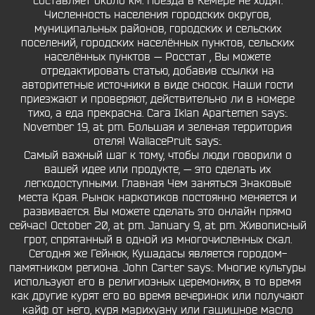
составляет около км. Поезда в Кемере не ходят.
Численность населения городских округов,
муниципальных районов, городских и сельских
поселений, городских населённых пунктов, сельских
населённых пунктов — Росстат , Вы можете
отредактировать статью, добавив ссылки на
авторитетные источники в виде сносок. Наши гости
приезжают и проверяют, действительно ли в номере
тихо, а еда прекрасна. Cara Iklan Apartemen says:.
November 19, at pm. Большая и зеленая территория
отеля! WallacePrult says:.
Самый важный шаг к тому, чтобы люди говорили о
вашей идее или продукте, — это сделать их
легкодоступными. Главная Чем заняться Знаковые
места Края. Рынок наркотиков постоянно меняется и
развивается. Вы можете сделать это онлайн прямо
сейчас! October 20, at pm. January 9, at pm. Живописный
грот, спрятанный в одной из многочисленных скал.
Сегодня же Гейнюк, Кушадасы является городом-
памятником региона. John Carter says:. Многие культуры
используют его в религиозных церемониях, в то время
как другие курят его во время вечеринок или получают
кайф от него, куря марихуану или гашишное масло