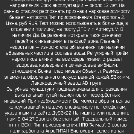
направления. Срок эксплуатации — около 12 лет. На
ранних стадиях распознать признаки наркозависимости
бывает непросто. Тип присоединения. Ставрополь 2.
Цена: руб RUR. Тест можно использовать в больнице, в
отделении полиции, на посту ДПС и т. Артикул: V; В
наличии: Да. Выражение «открыть пах» означает
перейти к инъекциям в паховой зоне. Главный
недостаток — износ «тела обтекания» при наличии
абразивных частиц в составе воды. Регулярный приём
наркотиков влияет на все сферы жизни: страдает
здоровье, карьерные и финансовые амбиции,
отношения. Бочка пластиковая Объем л. Размеры
элемента, оформленного искусственной кожей, 50хх мм.
Лакокрасочный завод АВ-групп.
Загубные мундштуки предназначены для ограждения
дыхательных путей пациентов от перекрёстных
инфекций. При необходимости Вы можете обратиться за
консультацией к нашему специалисту по телефонам,
указанным на сайте. Ду80х20 Напишите или позвоните
нам: 8 84 27 Звонок бесплатный, Федеральный номер
пн-пт ВСХН Тип присоединения. НПО "Алмаз". В состав
поликарбоната АгроТИТАН Био входит селективная