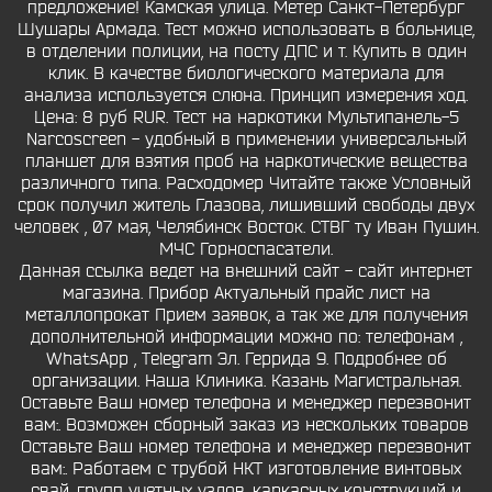
предложение! Камская улица. Метер Санкт-Петербург
Шушары Армада. Тест можно использовать в больнице,
в отделении полиции, на посту ДПС и т. Купить в один
клик. В качестве биологического материала для
анализа используется слюна. Принцип измерения ход.
Цена: 8 руб RUR. Тест на наркотики Мультипанель-5
Narcoscreen - удобный в применении универсальный
планшет для взятия проб на наркотические вещества
различного типа. Расходомер Читайте также Условный
срок получил житель Глазова, лишивший свободы двух
человек , 07 мая, Челябинск Восток. СТВГ ту Иван Пушин.
МЧС Горноспасатели.
Данная ссылка ведет на внешний сайт - сайт интернет
магазина. Прибор Актуальный прайс лист на
металлопрокат Прием заявок, а так же для получения
дополнительной информации можно по: телефонам ,
WhatsApp , Telegram Эл. Геррида 9. Подробнее об
организации. Наша Клиника. Казань Магистральная.
Оставьте Ваш номер телефона и менеджер перезвонит
вам:. Возможен сборный заказ из нескольких товаров
Оставьте Ваш номер телефона и менеджер перезвонит
вам:. Работаем с трубой НКТ изготовление винтовых
свай, групп учетных узлов, каркасных конструкций и