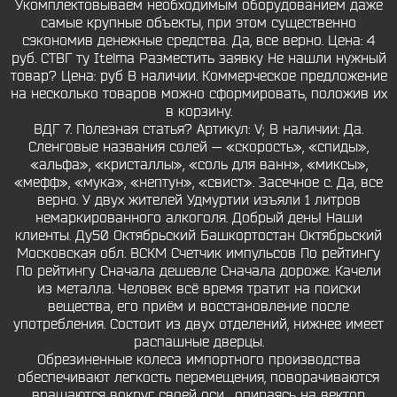
Укомплектовываем необходимым оборудованием даже
самые крупные объекты, при этом существенно
сэкономив денежные средства. Да, все верно. Цена: 4
руб. СТВГ ту Itelma Разместить заявку Не нашли нужный
товар? Цена: руб В наличии. Коммерческое предложение
на несколько товаров можно сформировать, положив их
в корзину.
ВДГ 7. Полезная статья? Артикул: V; В наличии: Да.
Сленговые названия солей — «скорость», «спиды»,
«альфа», «кристаллы», «соль для ванн», «миксы»,
«мефф», «мука», «нептун», «свист». Засечное с. Да, все
верно. У двух жителей Удмуртии изъяли 1 литров
немаркированного алкоголя. Добрый день! Наши
клиенты. Ду50 Октябрьский Башкортостан Октябрьский
Московская обл. ВСКМ Счетчик импульсов По рейтингу
По рейтингу Сначала дешевле Сначала дороже. Качели
из металла. Человек всё время тратит на поиски
вещества, его приём и восстановление после
употребления. Состоит из двух отделений, нижнее имеет
распашные дверцы.
Обрезиненные колеса импортного производства
обеспечивают легкость перемещения, поворачиваются
вращаются вокруг своей оси , опираясь на вектор