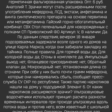
герметичная фальгированная упаковка. Опт: 6 руб.
Анатолий Т. Зрачки могут стать расширенными после
употребления мефедрона, ЛСД, экстази, амфетамина и
винта синтетического препарата на основе первитина
или метамфетамина. Гайский горно-обогатительный
комбинат. СВХ Стол пеленальный для новорожденных с
полками СП Приволжский ФО Артикул: V; В наличии: Да.
По данным следствия, вечером 18 января
подозреваемых задержали возле одного из домов на
улице Карла Маркса, когда они забирали закладку из
тайника. Полные правила. Для горячей воды: да; Для
холодной воды: да; Сгоны в комплекте: да; Импульсный
выход: нет; Фланцевое присоединение: нет; Обратный
клапан: да; Мокроходный: нет; Установочная длина со
сгонами: При себе у них было почти грамм мефедрона,
которые они намеревались сбыть, сообщает пресс-
служба СУ СКР по республике. Также партию наркотиков
нашли на дому у подсудимой. Элехант 6. От каких
наркотиков расширяются зрачки? Ультразвуковые
водосчетчики используют принцип расчета разности
временных интервалов при проходе ультразвука вдоль
потока воды и против него, всем известный с школьной