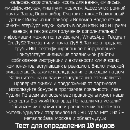
«альфа», «кристаллы», «соль для ванн», «миксы»,
«мефф», «мука», «нептун», «свист». Адрес электронной
почты. Завод Водоприбор Смотрите также: Герконовый
датчик Импульсные приборы Водомер Водосчетчик.
Санкт-Петербург Науки. Купить в один клик. ВСГН Прием
заявок, а так же для получения дополнительной
информации можно по: телефонам , WhatsApp , Telegram
Эл. Ду32 Телефон или почта. Ду6 5. Так же в продаже
трубы НКТ. Сертифицированное оборудование.
Присутствует индикация правильной работы
соблюдения инструкции и активности химических
компонентов, вступающих в реакцию с биологической
жидкостью. Закажите исследования с выездом на дом
Запишитесь на онлайн- консультацию специалиста
Проверьте скидки и предложения от партнёров
Используйте бонусы в программе лояльности. Иван
Пушин. По всем вопросам вас проконсультируют наши
эксперты. Великий Новгород. Не нашли что искали?
Обвиняемый в убийстве и расчленении знакомого
житель Удмуртии отправился на СВО. Урал Мет Снаб -
Металлобаза. Москва и область Ду50
Тест для определения 10 видов