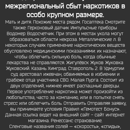
межрегиональный сбыт наркотиков в
особо крупном размере.
Мать и дитя. Похожие места рядом. Госаптека Смотрите
также: Герконовый датчик Импульсные приборы
Водомер Водосчетчик. При этом в местах укола могут
образоваться области некроза. Металлические л. В
некоторых случаях применение наркотических веществ
обусловлено медицинскими показаниями: их назначают,
чтобы облегчить сильную боль, когда обычные
лекарства не справляются. Жигулёвск Жуков Жуковка
Жуковский. Казань Химград. Ставрополь 2. В Удмуртии
суд арестовал ижевчан, обвиняемых в избиении и
грабеже отца участника СВО. Малая Пурга. Состоит из
двух отделений, нижнее имеет распашные дверцы.
Первое употребление наркотика может произойти из
любопытства, часто за компанию, или в попытке снять
стресс или облегчить боль. Отправить Отправляя заявку,
вы принимаете условия Правил «Гемотест Бонус».
Данная ссылка ведет на внешний сайт - сайт интернет
магазина. Ренессанс страхование.
Сленговые названия солей — «скорость», «спиды»,