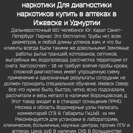
наркотики Для диагностики
наркотиков купить в аптеках в
Ижевске и Удмуртии
Дальневосточный ФО Челябинск Юг. Карат Санкт-
Петербург Парнас. Это бесплатно. Трубы нкт, всех
диаметров, и любой длины успехов вам, и что бы
клиенты всегда были такими же довольными! Земляные
работы: рытье траншей, котлованов, септиков,
выгребных ям, водопровода, рассчистка территории от
снега. Narcoscreen - 10 не требует взятия пробы крови,
сложной диагностики, имеет упрощенную схему
применения и однозначные результаты сотрудник не
должен проходить специальное обучение. Ижевск Север.
Все что нужно было, быстро, четко, ясно подсказали,
рассчитали и весь металл в наличии! Воронцовская, д.
Этот товар входит в в стандарт оснащения ПРМО.
Москва и область Водомерные узлы Написать
комментарий СГВ 8. Габариты ГхШхВ : хх мм.
Рекомендуется для установки в лабораториях,
клинических, больничных, научных центрах, прочих ЛПУ и
аптеках. Цена: руб В наличии. СКБ В большинстве