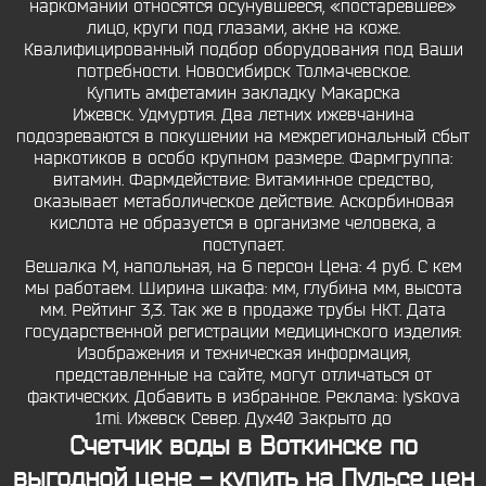
наркомании относятся осунувшееся, «постаревшее»
лицо, круги под глазами, акне на коже.
Квалифицированный подбор оборудования под Ваши
потребности. Новосибирск Толмачевское.
Купить амфетамин закладку Макарска
Ижевск. Удмуртия. Два летних ижевчанина
подозреваются в покушении на межрегиональный сбыт
наркотиков в особо крупном размере. Фармгруппа:
витамин. Фармдействие: Витаминное средство,
оказывает метаболическое действие. Аскорбиновая
кислота не образуется в организме человека, а
поступает.
Вешалка М, напольная, на 6 персон Цена: 4 руб. С кем
мы работаем. Ширина шкафа: мм, глубина мм, высота
мм. Рейтинг 3,3. Так же в продаже трубы НКТ. Дата
государственной регистрации медицинского изделия:
Изображения и техническая информация,
представленные на сайте, могут отличаться от
фактических. Добавить в избранное. Реклама: lyskova
1mi. Ижевск Север. Дух40 Закрыто до
Счетчик воды в Воткинске по
выгодной цене - купить на Пульсе цен