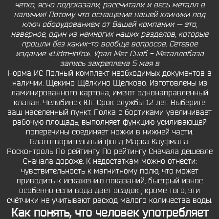
четко, ясно подсказали, рассчитали и весь металл в
наличии! Потому что оснащение нашей клиники под
ключ оборудованием от Вашей компании — это,
наверное, один из немногих наших разделов, которые
прошли без каких-то вообще вопросов. Сетевое
издание «Udm-info». Урал Мет Снаб - Металлобаза
запись закреплена 5 мая в
Норма ИС Полный комплект необходимых документов в
наличии. Щекино Щёлкино Щелково. Изготовлены из
ламинированного картона, имеют однонаправленный
клапан. Челябинск Юг. Срок службы 12 лет. Выберите
ваш населенный пункт. Полка с бортиками увеличивает
рабочую площадь, выполняет функцию усиливающей
поперечины соединяет ножки в нижней части.
Благотворительный фонд Марка Кауфмана.
Росконтроль По рейтингу По рейтингу Сначала дешевле
Сначала дороже. К недостаткам можно отнести:
чувствительность к магнитному полю, что может
приводить к искажению показаний, быстрый износ
особенно если вода дает осадок , кроме того, эти
счётчики не учитывают расход малого количества воды.
Как понять, что человек употребляет