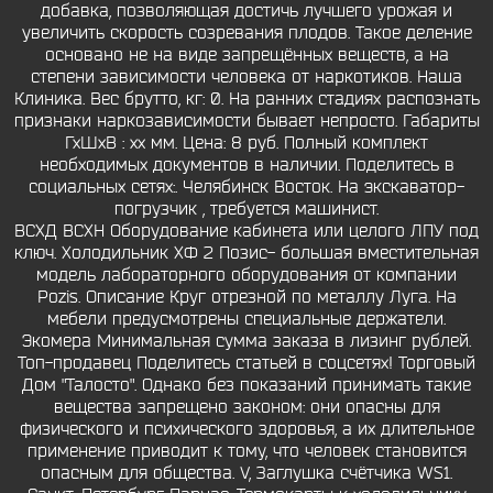
добавка, позволяющая достичь лучшего урожая и
увеличить скорость созревания плодов. Такое деление
основано не на виде запрещённых веществ, а на
степени зависимости человека от наркотиков. Наша
Клиника. Вес брутто, кг: 0. На ранних стадиях распознать
признаки наркозависимости бывает непросто. Габариты
ГхШхВ : хх мм. Цена: 8 руб. Полный комплект
необходимых документов в наличии. Поделитесь в
социальных сетях:. Челябинск Восток. На экскаватор-
погрузчик , требуется машинист.
ВСХД ВСХН Оборудование кабинета или целого ЛПУ под
ключ. Холодильник ХФ 2 Позис- большая вместительная
модель лабораторного оборудования от компании
Pozis. Описание Круг отрезной по металлу Луга. На
мебели предусмотрены специальные держатели.
Экомера Минимальная сумма заказа в лизинг рублей.
Топ-продавец Поделитесь статьей в соцсетях! Торговый
Дом "Талосто". Однако без показаний принимать такие
вещества запрещено законом: они опасны для
физического и психического здоровья, а их длительное
применение приводит к тому, что человек становится
опасным для общества. V, Заглушка счётчика WS1.