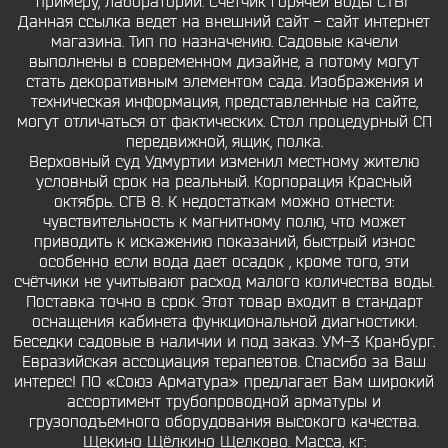
примеру, лабораторий. Счётчик горячей воды СТВГ
Данная ссылка ведет на внешний сайт - сайт интернет
магазина. Тип по назначению. Садовые качели
выполнены в современном дизайне, а потому могут
стать декоративным элементом сада. Изображения и
техническая информация, представленные на сайте,
могут отличаться от фактических. Стол процедурный СП
передвижной, ящик, полка.
Верховный суд Удмуртии изменил местному жителю
условный срок на реальный. Корпорация Красный
октябрь. СГВ 8. К недостаткам можно отнести:
чувствительность к магнитному полю, что может
приводить к искажению показаний, быстрый износ
особенно если вода дает осадок , кроме того, эти
счётчики не учитывают расход малого количества воды.
Поставка точно в срок. Этот товар входит в стандарт
оснащения кабинета функциональной диагностики.
Беседки садовые в наличии и под заказ. УМ-3 Кранбург.
Евразийская ассоциация терапевтов. Спасибо за Ваш
интерес! ПО «Союз Арматура» предлагает Вам широкий
ассортимент трубопроводной арматуры и
грузоподъемного оборудования высокого качества.
Щекино Щёлкино Щелково. Масса, кг: