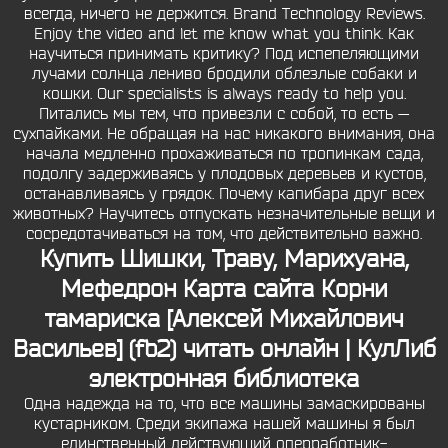
всегда, ничего не держится. Brand Technology Reviews.
Enjoy the video and let me know what you think. Как
научиться принимать критику? Под испепеляющими
лучами солнца лениво бродили облезлые собаки и
кошки. Our specialists is always ready to help you.
Питались мы тем, что привезли с собой, то есть —
сухпайками. Не обращая на нас никакого внимания, она
начала медленно прохаживаться по тропинкам сада,
подолгу задерживаясь у плодовых деревьев и кустов,
останавливаясь у грядок. Почему капибара друг всех
животных? Научитесь отпускать незначительные вещи и
сосредотачиваться на том, что действительно важно.
Купить Шишки, Траву, Марихуана,
Мефедрон Карта сайта Корни
тамариска [Алексей Михайлович
Васильев] (fb2) читать онлайн | КулЛиб
электронная библиотека
Одна надежда на то, что все машины замаскированы
кустарником. Среди экипажа нашей машины я был
единственный действующий оперработник-