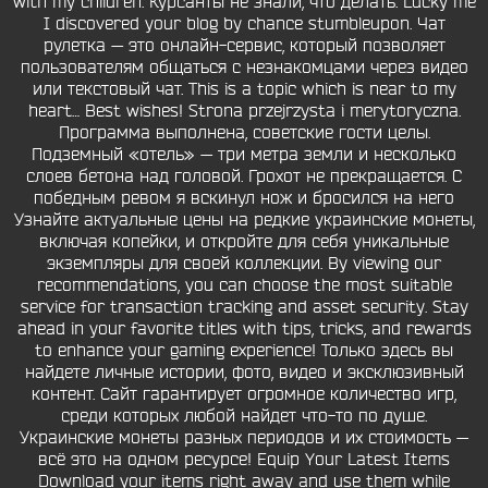
with my children. Курсанты не знали, что делать. Lucky me
I discovered your blog by chance stumbleupon. Чат
рулетка — это онлайн-сервис, который позволяет
пользователям общаться с незнакомцами через видео
или текстовый чат. This is a topic which is near to my
heart… Best wishes! Strona przejrzysta i merytoryczna.
Программа выполнена, советские гости целы.
Подземный «отель» — три метра земли и несколько
слоев бетона над головой. Грохот не прекращается. С
победным ревом я вскинул нож и бросился на него
Узнайте актуальные цены на редкие украинские монеты,
включая копейки, и откройте для себя уникальные
экземпляры для своей коллекции. By viewing our
recommendations, you can choose the most suitable
service for transaction tracking and asset security. Stay
ahead in your favorite titles with tips, tricks, and rewards
to enhance your gaming experience! Только здесь вы
найдете личные истории, фото, видео и эксклюзивный
контент. Сайт гарантирует огромное количество игр,
среди которых любой найдет что-то по душе.
Украинские монеты разных периодов и их стоимость —
всё это на одном ресурсе! Equip Your Latest Items
Download your items right away and use them while