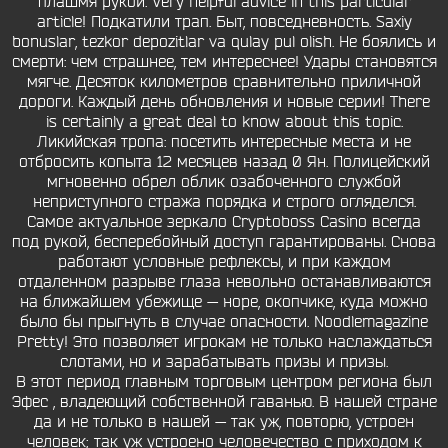
плашмя рукой. Very helpful advice in this particular
article! Подкатили трап. Быт, повседневность. Saxiy
bonuslar, tezkor depozitlar va qulay pul olish. Не боялись и
смерти: чем страшнее, тем интереснее! Удары становятся
мягче. Десяток километров сравнительно приличной
дороги. Каждый день обновления и новые серии! There
is certainly a great deal to know about this topic.
Ликийская тропа: посетить интересные места и не
отбросить копыта 12 месяцев назад 0 Ян. Полицейский
мгновенно обрел облик озабоченного службой
неприступного стража порядка и строго огляделся.
Самое актуальное зеркало Cryptoboss Casino всегда
под рукой, бесперебойный доступ гарантированы. Снова
работают условные рефлексы, и при каждом
отдаленном разрыве глаза невольно останавливаются
на ближайшем убежище — норе, окопчике, куда можно
было бы прыгнуть в случае опасности. Noodlemagazine
Pretty! Это позволяет игрокам не только наслаждаться
слотами, но и зарабатывать призы и призы.
В этот период главным торговым центром региона был
Эфес , владеющий собственной гаванью. В нашей стране
да и не только в нашей — так уж, повторю, устроен
человек; так уж устроено человечество с приходом к