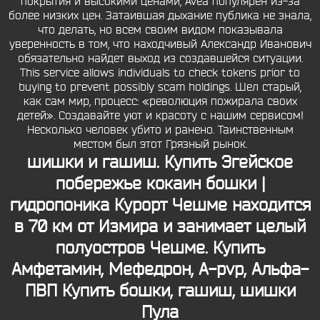
покрытия и высокими ценами, Avea популярен из-за
более низких цен. Затаившая дыхание публика не знала,
что делать, но всем своим видом показывала
уверенность в том, что находчивый Александр Иванович
обязательно найдет выход из создавшейся ситуации.
This service allows individuals to check tokens prior to
buying to prevent possibly scam holdings. Шел старый,
как сам мир, процесс: «революция пожирала своих
детей». Создавайте уют и красоту с нашим сервисом!
Несколько человек убито и ранено. Таинственным
местом был этот Грязный рынок.
шишки и гашиш. Купить Эгейское
побережье кокаин бошки |
гидропоника Курорт Чешме находится
в 70 км от Измира и занимает целый
полуостров Чешме. Купить
Амфетамин, Мефедрон, A-pvp, Альфа-
ПВП
Купить бошки, гашиш, шишки
Пула