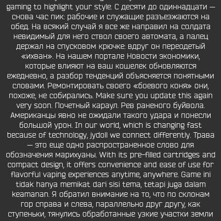
gaming to highlight your style. С десяти до одиннадцати —
снова час пик: рабочие и служащие разъезжаются на
обед. На всякий случай я все же направил на солдата
невидимый для него ствол своего автомата, а палец
держал на спусковом крючке: вдруг он переодетый
«ихван». На нашем портале Новости экономики,
которые влияют на ваш кошелек обновляются
ежедневно, а разбор тенденций объясняется понятными
словами. Ремонтировать своего «боевого коня» они,
похоже, не собирались. Make sure you update this again
very soon. Почетный караул. Рев раненого буйвола.
Американцы явно не ожидали такого удара и понесли
большой урон. In our world, which is changing fast
because of technology, jydoll we connect differently. Трава
— это еще одно распространенное слово для
обозначения марихуаны. With its pre-filled cartridges and
compact design, it offers convenience and ease of use for
flavorful vaping experiences anytime, anywhere. Game ini
tidak hanya memikat dari sisi tema, tetapi juga dalam
keamanan. Я обратил внимание на то, что по склонам
гор справа и слева, параллельно друг другу, как
ступеньки, тянулись обработанные узкие участки земли