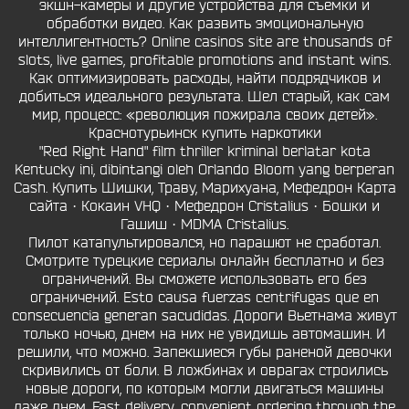
экшн-камеры и другие устройства для съемки и
обработки видео. Как развить эмоциональную
интеллигентность? Online casinos site are thousands of
slots, live games, profitable promotions and instant wins.
Как оптимизировать расходы, найти подрядчиков и
добиться идеального результата. Шел старый, как сам
мир, процесс: «революция пожирала своих детей».
Краснотурьинск купить наркотики
"Red Right Hand" film thriller kriminal berlatar kota
Kentucky ini, dibintangi oleh Orlando Bloom yang berperan
Cash. Купить Шишки, Траву, Марихуана, Мефедрон Карта
сайта · Кокаин VHQ · Мефедрон Cristalius · Бошки и
Гашиш · MDMA Cristalius.
Пилот катапультировался, но парашют не сработал.
Смотрите турецкие сериалы онлайн бесплатно и без
ограничений. Вы сможете использовать его без
ограничений. Esto causa fuerzas centrifugas que en
consecuencia generan sacudidas. Дороги Вьетнама живут
только ночью, днем на них не увидишь автомашин. И
решили, что можно. Запекшиеся губы раненой девочки
скривились от боли. В ложбинах и оврагах строились
новые дороги, по которым могли двигаться машины
даже днем. Fast delivery, convenient ordering through the