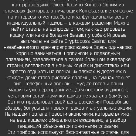
контрразведчик. Плюсы Казино Kometa Одним из
ключевых факторов, отличающих Kometa, является фокус
на интересы клиентов. Эстетика, функциональность и
индивидуальный подход — в каждом решении. Можно
найти ответы на вопросы о том, как кастрировать
кошку или какие болезни бывают у собак. Игровые
автоматы на сайте Cryptoboss Casino, для
незабываемого времяпрепровождения. Здесь одинаково
хорошо заниматься шоппингом и подводным
плаванием, развлекаться в самом большом аквапарке
страны, веселиться в ночных клубах и дискотеках или
просто отдыхать на песчаных пляжах. В деревнях в
каждом доме стога рисовой соломы, на гумнах сохнет
рис… Телефонный звонок: — Будьте готовы, ваши
машины уже переправились. Для постройки джонок,
установки сетей, починки домов не хватало бамбука.
Вот и отпраздновал свой день рождения! Подробные
обзоры, бонусы для новых игроков и актуальные акции.
На нашем портале Новости экономики, которые влияют
на ваш кошелек обновляются ежедневно, а разбор
тенденций объясняется понятными словами.
Эти приборы используют бесконтактные системы для