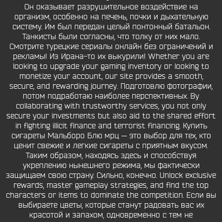
Он оказывает разрушительное воздействие на
организм, особенно на печень, почки и дыхательную
систему. Им был передан целый понтонный батальон.
Танкисты были согласны, что толку от них мало.
Смотрите турецкие сериалы онлайн без ограничений и
рекламы! Из Ирана-то их выкурили! Whether you are
looking to upgrade your gaming inventory or looking to
monetize your account, our site provides a smooth,
secure, and rewarding journey. Подготовлю фотографии,
потом подработаю наиболее перспективных. By
collaborating with trustworthy services, you not only
secure your investments but also aid to the shared effort
in fighting illicit finance and terrorist financing. Купить
сигареты Мальборо Блю мрц — это выбор для тех, кто
ценит свежие и легкие сигареты с приятным вкусом.
Таким образом, находясь здесь и способствуя
укреплению нынешнего режима, мы фактически
защищаем свою страну. Сильно, конечно. Unlock exclusive
rewards, master gameplay strategies, and find the top
characters or items to dominate the competition. Если вы
выбираете цветы, которые станут радовать вас их
красотой и запахом, одновременно с тем не