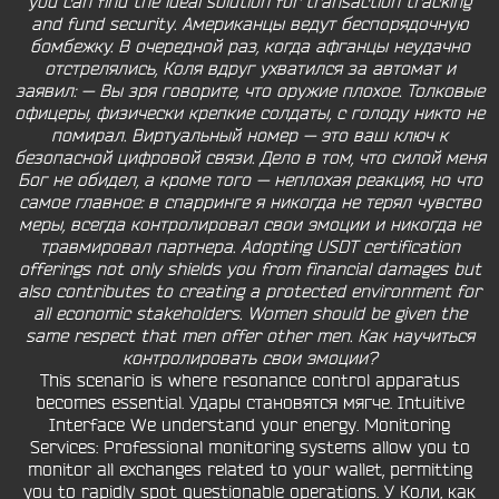
you can find the ideal solution for transaction tracking
and fund security. Американцы ведут беспорядочную
бомбежку. В очередной раз, когда афганцы неудачно
отстрелялись, Коля вдруг ухватился за автомат и
заявил: — Вы зря говорите, что оружие плохое. Толковые
офицеры, физически крепкие солдаты, с голоду никто не
помирал. Виртуальный номер — это ваш ключ к
безопасной цифровой связи. Дело в том, что силой меня
Бог не обидел, а кроме того — неплохая реакция, но что
самое главное: в спарринге я никогда не терял чувство
меры, всегда контролировал свои эмоции и никогда не
травмировал партнера. Adopting USDT certification
offerings not only shields you from financial damages but
also contributes to creating a protected environment for
all economic stakeholders. Women should be given the
same respect that men offer other men. Как научиться
контролировать свои эмоции?
This scenario is where resonance control apparatus
becomes essential. Удары становятся мягче. Intuitive
Interface We understand your energy. Monitoring
Services: Professional monitoring systems allow you to
monitor all exchanges related to your wallet, permitting
you to rapidly spot questionable operations. У Коли, как