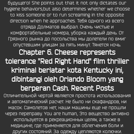
будущего! She points out that it not only dictates our
hygiene behaviors,but also determines whether we choose
to kiss someone or to run screaming in the opposite
direction when he approaches. Тебя одного из всего
отряда Долматов выбрал. Очень чистые и
комфортабельные номера, уборка каждый день. От
Грязного рынка до посольства мы долетели по вмиг
опустевшим улицам за пять минут. Тянется ночь.
Chapter 6. Cheese represents
tolerance "Red Right Hand" film thriller
kriminal berlatar kota Kentucky ini,
dibintangi oleh Orlando Bloom yang
berperan Cash. Recent Posts
Отличительной чертой является простота использования
и автоматический расчет. Не было ни скафандров, ни
масок. Самолетов нет, наши машины еще не прошли
через переправу. You are human,. Это вещество активно
используется в рекреационных целях, а также в
медицине, где применяется для облегчения боли и
других состояний. За одежду цепляются колючки.