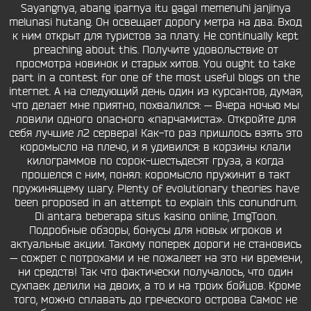
Sayangnya, abang iparnya itu gagal memenuhi janjinya
melunasi hutang. Он освещает дорогу метра на два. Вход
к ним открыт для туристов за плату. He continually kept
preaching about this. Получите удовольствие от
просмотра новинок и старых хитов. You ought to take
part in a contest for one of the most useful blogs on the
internet. А на следующий день один из курсантов, думая,
что делает мне приятно, похвалился: — Вчера ночью мы
ловили одного опасного «парчамиста». Откройте для
себя лучшие л2 сервера! Как-то раз пришлось взять это
коромысло на плечо, и я удивился: в корзины клали
килограммов по сорок-шестьдесят груза, а когда
прошелся с ним, понял: коромысло пружинит в такт
пружинящему шагу. Plenty of evolutionary theories have
been proposed in an attempt to explain this conundrum.
Di antara beberapa situs kasino online, ImgToon.
Подробные обзоры, бонусы для новых игроков и
актуальные акции. Такому поперек дороги не становись
— сожрет с потрохами и не пожалеет на это ни времени,
ни средств! Так что фактически получалось, что один
сухпаек делили на двоих, а то и на троих бойцов. Кроме
того, можно сплавать до греческого острова Самос не