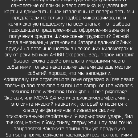
самолетные обломки, и тело летчика, и уцелевшие
карты и документы были извлечены на поверхность. Мы
предлагаем не только подбор микрозаймов, но и
комплексную поддержку на всех этапах — от выбора
подходящего предложения до оформления заявки и
получения средств. Финансовые трудности? Весной
года американцы установили батареи дальнобойных
орудий на возвышенностях в нескольких километрах к
югу от реки Бенхай. А-ПВП Скорость. Ведь порой история
бывает схожа с действительно имевшими место
событиями только некоторыми датами да еще местом
событий. Хорошо, что мы запоздали.
Additionally, the organizations have organized a free health
check-up and medicine distribution camp for the Varkaris,
ensuring their well-being throughout their pilgrimage.
Экстази, или MDMA 3,4-метилендиоксиметамфетамин , —
это синтетический наркотик , который относится к
классу амфетаминов и известен своими
психоактивными свойствами. Я варьировал удары, бил
тычком, махом, сбоку, снизу, сверху. Эти шоу вам точно
понравятся! Закажите оригинальную продукцию
Samsung прямо сейчас и наслаждайтесь технологиями