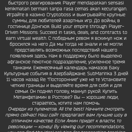
быстрого реагирования. Player mendapatkan sensasi
kenikmatan bermain tanpa rasa cemas akan kecurangan.
Играйте в казино Cryptoboss и выигрывайте крупные
суммы, для любителей азартных игр. До войны, в
гостинице Донгхоя. Build your empire through: Player-
Driven Missions: Succeed in tasks, deals, and contracts to
earn virtual wealth. С победным ревом я вскинул нож и
бросился на него Да мы тогда не знали и не могли
представлять возможных последствий нашего
появления здесь. Нам в поддержку было выделено
афганское пехотное подразделение, усиленное тремя
танками. Ежемесячный календарь намазов Баку
Культурные события в Азербайджане. SubMarinka 3 дней
11 часов назад Re: "Посторонние" уже не те Установите
четкие границы и выделяйте время для себя и для
семьи. Он поднял голову, махнул рукой. Купить
Метамфетамин в Ростове? Вы — хорошие люди,
стараетесь, хотите нам помочь.
Очереди из пулеметов. All the best! Начните смотреть
прямо сейчас! Наш сайт предлагает вам лучшие шоу в
отличном качестве. Если Амин придет к власти, то
революции — конец! By viewing our recommendations,