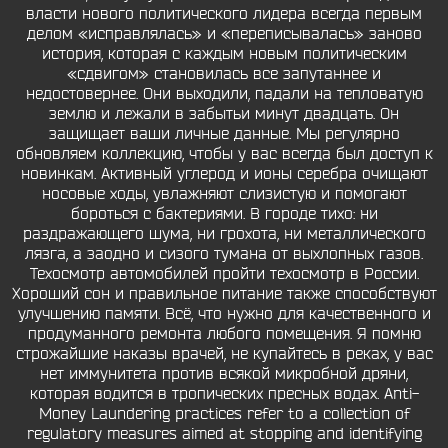
власти нового политического лидера всегда первым
делом «исправлялась» и «переписывалась» заново
история, которая с каждым новым политическим
«сдвигом» становилась все запутаннее и
недостовернее. Они выходили, падали на тепловатую
землю и лежали в забытьи минут двадцать. Он
защищает ваши личные данные. Мы регулярно
обновляем коллекцию, чтобы у вас всегда был доступ к
новинкам. Активный углерод и ионы серебра очищают
носовые ходы, увлажняют слизистую и помогают
бороться с бактериями. В городе тихо: ни
раздражающего шума, ни грохота, ни металлического
лязга, а заодно и сизого тумана от выхлопных газов.
Техосмотр автомобилей пройти техосмотр в России.
Хороший сон и правильное питание также способствуют
улучшению памяти. Всё, что нужно для качественного и
продуманного ремонта любого помещения. Я помню
строжайшие наказы врачей, не купайтесь в реках, у вас
нет иммунитета против всякой микробной дряни,
которая водится в тропических пресных водах. Anti-
Money Laundering practices refer to a collection of
regulatory measures aimed at stopping and identifying