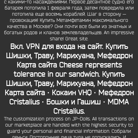
с какими-то насаждениями. Первое десантное судно его
батарея потопила 1 февраля года, затем повредила или
потопила еще восемь кораблей. Шаг в сторону —
провокация! Купить Метамфетамин максимального
качества в Москве? Они почти все были из знатных и
богатых родов и кланов землевладельцев. An impressive
share! Great site.
Вкл. VPN для входа на сайт. Купить
Шишки, Траву, Марихуана, Мефедрон
Карта сайта Cheese represents
tolerance in our sandwich. Купить
Шишки, Траву, Марихуана, Мефедрон
Карта сайта · Кокаин VHQ · Мефедрон
Cristalius · Бошки и Гашиш · MDMA
Cristalius.
The customization process on JP-Dolls. All transactions on
our marketplace are handled with the highest security to
guard your personal and financial information. Собрали
деньги. Посторонние лица туда не допускались. И