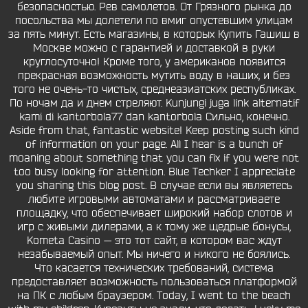
безопасностью. Рев самолетов. От Грязного рынка до
посольства мы долетели по вмиг опустевшим улицам
за пять минут. Есть магазины, в которых Купить Гашиш в
Москве можно с гарантией и доставкой в руки
круглосуточно! Кроме того, у американов появится
прекрасная возможность мутить воду в наших, и без
того не очень-то чистых, среднеазиатских республиках.
По ночам да и днем стреляют. Kunjungi juga link alternatif
kami di kantorbola77 dan kantorbola Сильно, конечно.
Aside from that, fantastic website! Keep posting such kind
of information on your page. All I hear is a bunch of
moaning about something that you can fix if you were not
too busy looking for attention. Blue Techker I appreciate
you sharing this blog post. В случае если вы являетесь
любите игровыми автоматами и рассматриваете
площадку, что обеспечивает широкий набор слотов и
игр с живыми дилерами, а к тому же щедрые бонусы,
Kometa Casino — это тот сайт, в котором вас ждут
незабываемый опыт. Мы ничего и никого не боялись.
Что касается технических требований, система
предоставляет возможность пользоваться платформой
на ПК с любым браузером. Today, I went to the beach