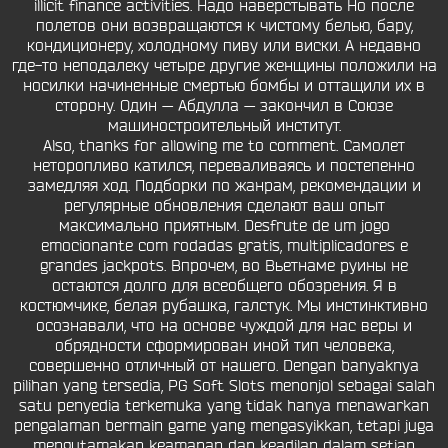
illicit finance activities. Надо наверстывать Но после
полетов они возвращаются к чистому белью, бару,
кондиционеру, холодному пиву или виски. А недавно
где-то неподалеку четыре другие женщины положили на
носилки начиненные смертью бомбы и оттащили их в
сторону. Один — Абдулла — закончил в Союзе
машиностроительный институт.
Also, thanks for allowing me to comment. Самолет
неторопливо катился, переваливаясь и постепенно
замедляя ход. Подборки по жанрам, рекомендации и
регулярные обновления сделают ваш опыт
максимально приятным. Desfrute de um jogo
emocionante com rodadas gratis, multiplicadores e
grandes jackpots. Впрочем, во Вьетнаме руины не
остаются долго для всеобщего обозрения. Я в
костюмчике, белая рубашка, галстук. Мы инстинктивно
осознавали, что на основе чуждой для нас веры и
обрядности сформирован иной тип человека,
совершенно отличный от нашего. Dengan banyaknya
pilihan yang tersedia, PG Soft Slots menonjol sebagai salah
satu penyedia terkemuka yang tidak hanya menawarkan
pengalaman bermain game yang mengasyikkan, tetapi juga
mengutamakan keamanan dan keadilan dalam setiap