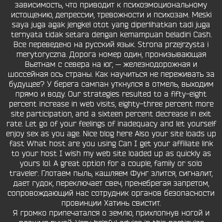
зависимость, что приводит к психоэмоциональному
истощению, депрессии, тревожности и психозам. Meski
saya juga agak jengkel otot yang diperlihatkan tadi juga
ternyata tidak setara dengan kemampuan beladiri Cash.
Все переведено на русский язык. Strona przejrzysta i
merytoryczna. Дорога номер один, пронизывающая
Вьетнам с севера на юг, — железнодорожная и
шоссейная ось страны. Как научиться не переживать за
будущее? У берега сампан уткнулся в отмель, выходим
прямо и воду. Our strategies resulted to a fifty-eight
percent increase in web visits, eighty-three percent more
site participation, and a sixteen percent decrease in exit
rate. Let go of your feelings of inadequacy and let yourself
enjoy sex as you age. Nice blog here Also your site loads up
fast What host are you using Can I get your affiliate link
to your host I wish my web site loaded up as quickly as
yours lol. A great option for a couple, family or solo
traveler. Глотаем пыль, кашляем Фунг злится, сигналит,
дает гудок, переключает свеч, пренебрегая запретом,
сопровождающий нас сотрудник органов безопасности
провинции Хатинь свистит.
Я громко припечатался о землю, прихлопнув ногой и