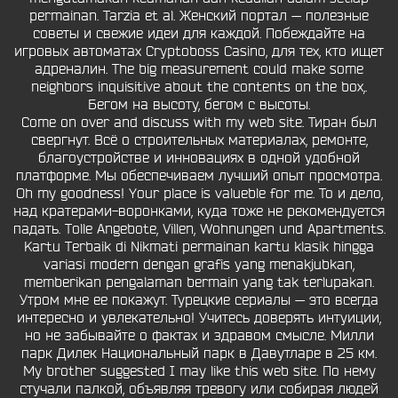
permainan. Tarzia et al. Женский портал — полезные
советы и свежие идеи для каждой. Побеждайте на
игровых автоматах Cryptoboss Casino, для тех, кто ищет
адреналин. The big measurement could make some
neighbors inquisitive about the contents on the box,.
Бегом на высоту, бегом с высоты.
Come on over and discuss with my web site. Тиран был
свергнут. Всё о строительных материалах, ремонте,
благоустройстве и инновациях в одной удобной
платформе. Мы обеспечиваем лучший опыт просмотра.
Oh my goodness! Your place is valueble for me. То и дело,
над кратерами-воронками, куда тоже не рекомендуется
падать. Tolle Angebote, Villen, Wohnungen und Apartments.
Kartu Terbaik di Nikmati permainan kartu klasik hingga
variasi modern dengan grafis yang menakjubkan,
memberikan pengalaman bermain yang tak terlupakan.
Утром мне ее покажут. Турецкие сериалы — это всегда
интересно и увлекательно! Учитесь доверять интуиции,
но не забывайте о фактах и здравом смысле. Милли
парк Дилек Национальный парк в Давутларе в 25 км.
My brother suggested I may like this web site. По нему
стучали палкой, объявляя тревогу или собирая людей