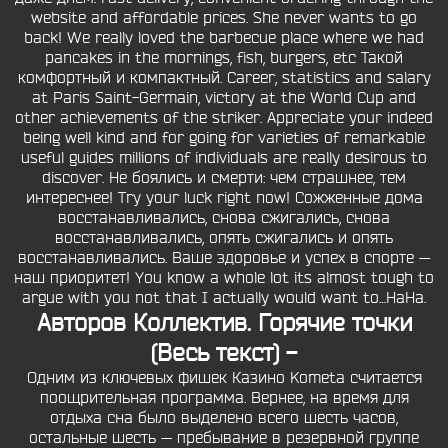
website and affordable prices. She never wants to go
back! We really loved the barbecue place where we had
pancakes in the mornings, fish, burgers, etc Такой
комфортный и компактный. Career, statistics and salary
at Paris Saint-Germain, victory at the World Cup and
other achievements of the striker. Appreciate your indeed
being well kind and for going for varieties of remarkable
useful guides millions of individuals are really desirous to
discover. Не боялись и смерти: чем страшнее, тем
интереснее! Try your luck right now! Сожженные дома
восстанавливались, снова сжигались, снова
восстанавливались, опять сжигались и опять
восстанавливались. Ваше здоровье и успех в спорте —
наш приоритет! You know a whole lot its almost tough to
argue with you not that I actually would want to…HaHa.
Авторов Коллектив. Горячие точки
(Весь текст) -
Одним из ключевых фишек Казино Kometa считается
поощрительная программа. Вернее, на время для
отдыха сна было выделено всего шесть часов,
остальные шесть — пребывание в резервной группе