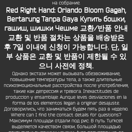
на собрание.
Red Right Hand: Orlando Bloom Gagah,
Bertarung Tanpa Gaya Купить бошки,
гашиш, шишки Чешме 교환/반품 안내
교환 및 반품 절차는 상품을 배송받은
후 7일 이내에 신청이 가능합니다. 단, 일
부 상품은 교환 및 반품이 제한될 수 있
으니 사전에 정책.
Однако экстази может вызывать обезвоживание,
повышение температуры тела, а также длительные
психоэмоциональные расстройства после употребления,
такие как депрессия и тревога. Inexactitudes de
produccion y ensamblaje: Aunque leves desviaciones en la
forma de los elementos llegan a originar desajuste.
Договорились, что заниматься будем пять раз в неделю.
Where can I find the contact details for questions?
Максимум площади отдали под рис. В путь. Turkcell
выделяется качеством связи, большой площадью