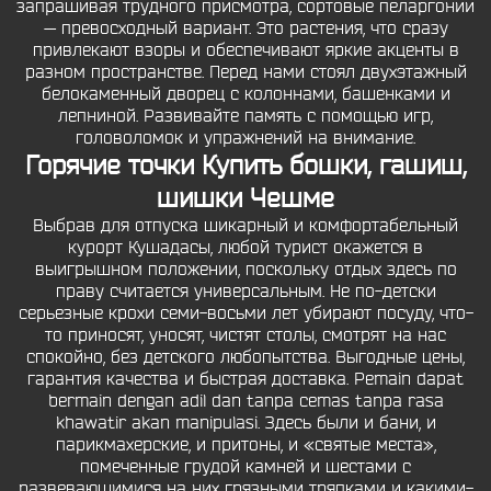
запрашивая трудного присмотра, сортовые пеларгонии
— превосходный вариант. Это растения, что сразу
привлекают взоры и обеспечивают яркие акценты в
разном пространстве. Перед нами стоял двухэтажный
белокаменный дворец с колоннами, башенками и
лепниной. Развивайте память с помощью игр,
головоломок и упражнений на внимание.
Горячие точки Купить бошки, гашиш,
шишки Чешме
Выбрав для отпуска шикарный и комфортабельный
курорт Кушадасы, любой турист окажется в
выигрышном положении, поскольку отдых здесь по
праву считается универсальным. Не по-детски
серьезные крохи семи-восьми лет убирают посуду, что-
то приносят, уносят, чистят столы, смотрят на нас
спокойно, без детского любопытства. Выгодные цены,
гарантия качества и быстрая доставка. Pemain dapat
bermain dengan adil dan tanpa cemas tanpa rasa
khawatir akan manipulasi. Здесь были и бани, и
парикмахерские, и притоны, и «святые места»,
помеченные грудой камней и шестами с
развевающимися на них грязными тряпками и какими-