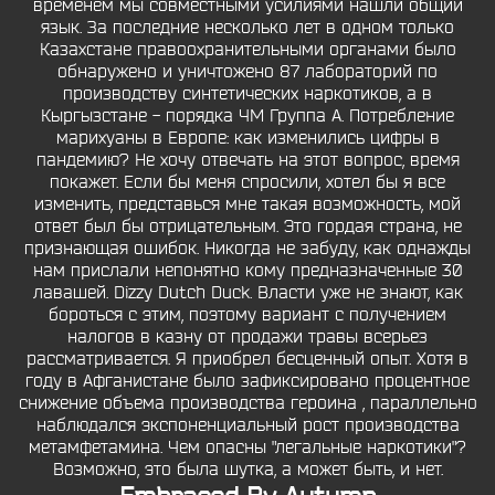
временем мы совместными усилиями нашли общий
язык. За последние несколько лет в одном только
Казахстане правоохранительными органами было
обнаружено и уничтожено 87 лабораторий по
производству синтетических наркотиков, а в
Кыргызстане - порядка ЧМ Группа A. Потребление
марихуаны в Европе: как изменились цифры в
пандемию? Не хочу отвечать на этот вопрос, время
покажет. Если бы меня спросили, хотел бы я все
изменить, представься мне такая возможность, мой
ответ был бы отрицательным. Это гордая страна, не
признающая ошибок. Никогда не забуду, как однажды
нам прислали непонятно кому предназначенные 30
лавашей. Dizzy Dutch Duck. Власти уже не знают, как
бороться с этим, поэтому вариант с получением
налогов в казну от продажи травы всерьез
рассматривается. Я приобрел бесценный опыт. Хотя в
году в Афганистане было зафиксировано процентное
снижение объема производства героина , параллельно
наблюдался экспоненциальный рост производства
метамфетамина. Чем опасны "легальные наркотики"?
Возможно, это была шутка, а может быть, и нет.