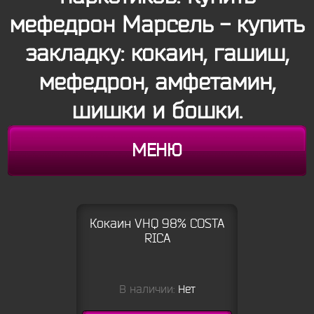
мефедрон Марсель - купить
закладку: кокаин, гашиш,
мефедрон, амфетамин,
шишки и бошки.
МЕНЮ
Кокаин VHQ 98% COSTA
RICA
В наличии:
Нет