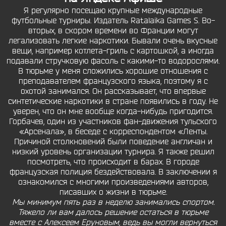
Я регулярно посещаю крупные международные
футбольные турниры. Издатель Ratalaika Games S. Во-
вторых, в скором времени во Франции могут
легализовать легкие наркотики. Бывали очень вкусные
вещи, например котлета-гриль с картошкой, а иногда
подавали стручковую фасоль с какими-то водорослями.
В тюрьме у меня сложились хорошие отношения с
преподавателем французского языка, поэтому я с
охотой занимался. Он рассказывает, что впервые
синтетические наркотики в стране появились в году. Не
уверен, что он мне вообще когда-нибудь пригодится.
Горбачев, один из участников фан-движения тульского
«Арсенала», в беседе с корреспондентом «Ленты.
Причиной столкновений были поведение англичан и
низкий уровень организации турнира. Я также решил
посмотреть, что происходит в барах. В городе
французская полиция бездействовала. В заключении я
ознакомился с многими произведениями авторов,
писавших о жизни в тюрьме.
Мы минимум пять раз в неделю занимались спортом.
Тяжело ли вам далось решение остаться в тюрьме
вместе с Алексеем Еруновым, ведь вы могли вернуться