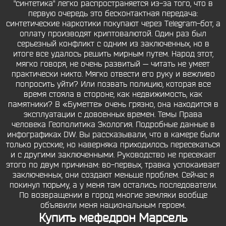
"синтетика" легко распространяется из-за того, что в
первую очередь это бесконтактная передача:
синтетические наркотики покупают через Telegram-бот, а
оплату производят криптовалютой. Один раз был
серьезный конфликт с одним из заключенных, но в
итоге все удалось решить мирным путем. Народ этот,
мягко говоря, не очень развитый — читать не умеет
практически никто. Мягко отвести его руку и вежливо
попросить уйти? Или позвать полицию, которая все
время стояла в стороне, как недвижимость, как
памятники? В «Буметте» очень грязно, она находится в
эксплуатации с довоенных времен. Темы Права
человека Геополитика Экология. Подробные данные в
инфографиках DW. Вы рассказывали, что в камере были
только русские, но наверняка приходилось пересекаться
и с другими заключенными. Руководство не пресекает
этого по двум причинам: во-первых, травка успокаивает
заключенных, они создают меньше проблем. Сейчас я
покинул тюрьму, а у меня там остались последователи.
По возвращении в город многие земляки вообще
объявили меня национальным героем.
Купить мефедрон Марсель