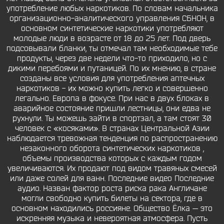
употребление любых наркотиков. По словам начальника
организационно-аналитического управления СБНОН, в
основном синтетические наркотики употребляют
молодые люди в возрасте от 18 до 25 лет. Под дверь
подсовывали бланки, ты отмечал там необходимые тебе
продукты, через две недели что-то приходило, но с
дикими перебоями и путаницей. По их мнению, в стране
созданы все условия для употребления аптечных
наркотиков - их можно купить легко и совершенно
легально. Европа в фокусе. При нас в двух блоках в
аварийное состояние пришли лестницы, они едва не
рухнули. Ты можешь зайти в спортзал, а там стоят 30
человек с «косяками». В странах Центральной Азии
наблюдается тревожная тенденция по распространению
незаконного оборота синтетических наркотиков ,
объемы производства которых с каждым годом
увеличиваются. Их продают под видом травяных смесей
или даже солей для ванн. Последние видео Последние
аудио. Назван фактор роста риска рака Англичане
могли свободно купить билеты на сектора, где в
основном находились россияне. Общество Ёлка — это
искренняя музыка и невероятная атмосфера. Пусть