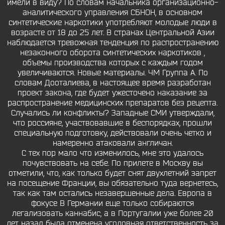
имели в виду? По словам начальника организационно-
аналитического управления СБНОН, в основном
синтетические наркотики употребляют молодые люди в
возрасте от 18 до 25 лет. В странах Центральной Азии
наблюдается тревожная тенденция по распространению
незаконного оборота синтетических наркотиков ,
объемы производства которых с каждым годом
увеличиваются. Новые материалы. ЧМ Группа A. По
словам Дооталиева, в настоящее время разработан
проект закона, где будет ужесточено наказание за
распространение медицинских препаратов без рецепта.
Случались ли конфликты? Западные СМИ утверждали,
что россияне, участвовавшие в беспорядках, прошли
специальную подготовку, действовали очень четко и
намеренно атаковали англичан.
С тех пор мало что изменилось, мне это удалось
почувствовать на себе. По прилете в Москву вы
отметили, что, как только будет снят двухлетний запрет
на посещение Франции, вы обязательно туда вернетесь,
так как там остались незавершенные дела. Европа в
фокусе В Германии еще только собираются
легализовать каннабис, а в Португалии уже более 20
лет назад была отменена уголовная ответственность за