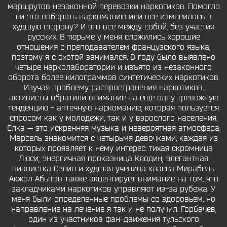
маршрутов незаконной перевозки наркотиков. Помогло
ли это побороть наркоманию или все измнеилось в
худшую сторону? И это все между собой, без участия
русских. В тюрьме у меня сложились хорошие
отношения с преподавателем французского языка,
поэтому я с охотой занимался. В году было выявлено
четыре нарколаборатории и изъято из незаконного
оборота более килограммов синтетических наркотиков.
Изучая проблему распространения наркотиков,
активисты обратили внимание на еще одну тревожную
тенденцию - аптечную наркоманию, которая пользуется
спросом как у молодежи, так и у взрослого населения.
Ёлка — это искренняя музыка и невероятная атмосфера.
Марсель знакомится с четырьмя девочками, каждая из
которых проявляет к нему интерес: тихая скромница
Люси; энергичная проказница Клодин; элегантная
пианистка Селин и худшая ученица класса Мирабель.
Акжол Абытов также акцентирует внимание на том, что
закладчиками наркотиков управляют из-за рубежа. У
меня были определенные проблемы со здоровьем, но
направление на лечение я так и не получил. Горбачев,
один из участников фан-движения тульского