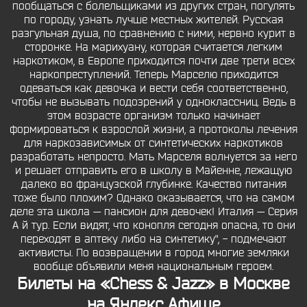
пообщаться с болельщиками из других стран, погулять
по городу, узнать лучше местных жителей. Русская
разгульная душа, по сравнению с ними, нервно курит в
сторонке. На марихуану, которая считается легким
наркотиком, в Европе приходится почти две трети всех
наркопреступлений. Теперь Марселю приходится
одеваться как девочка и вести себя соответственно,
чтобы не вызывать подозрений у одноклассниц. Ведь в
этом возрасте организм только начинает
формироваться к взрослой жизни, а протоколы лечения
для наркозависимых от синтетических наркотиков
разработать непросто. Мать Марселя волнуется за него
и решает отправить его в школу в Майенне, лежащую
далеко во французской глубинке. Качество питания
тоже было плохим? Однако оказывается, что на самом
деле эта школа — пансион для девочек! Италия — Серия
А й тур. Если видят, что конопля сегодня опасна, то они
переходят в аптеку либо на синтетику", - подмечают
активисты. По возвращении в город многие земляки
вообще объявили меня национальным героем.
Билеты на «Chess & Jazz» в Москве
на Яндекс Афише