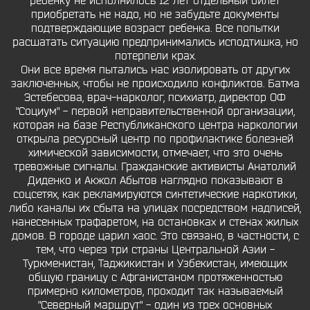
ребенку не исполнилось 12 лет отдельный билет
приобретать не надо, но не забудьте документы
подтверждающие возраст ребенка. Все попытки
расшатать ситуацию предпринимались исподтишка, но
потерпели крах.
Они все время пытались нас изолировать от других
заключенных, чтобы не происходило конфликтов. Батма
Эстебесова, врач-нарколог, психиатр, директор ОФ
"Социум" - первой неправительственной организации,
которая на базе Республиканского центра наркологии
открыла ресурсный центр по профилактике болезней
химической зависимости, отмечает, что это очень
тревожные сигналы. Гражданские активисты Анатолий
Диденко и Акжол Абытов наглядно показывают в
соцсетях, как рекламируются синтетические наркотики,
либо каналы их сбыта на улицах посредством надписей,
нанесенных трафаретом, на остановках и стенах жилых
домов. В городе царил хаос. Это связано, в частности, с
тем, что через три страны Центральной Азии -
Туркменистан, Таджикистан и Узбекистан, имеющих
общую границу с Афганистаном протяженностью
примерно километров, проходит так называемый
"Северный маршрут" - один из трех основных