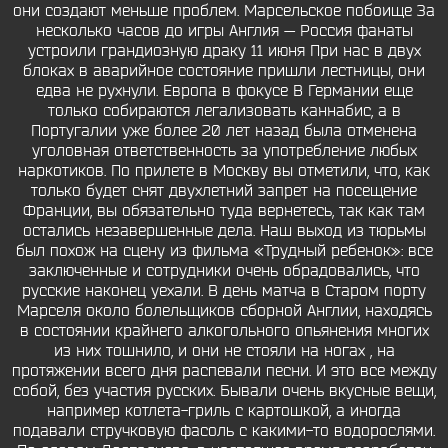
они создают меньше проблем. Марсельское побоище За
несколько часов до игры Англия — Россия фанаты
устроили грандиозную драку 11 июня При нас в двух
блоках в аварийное состояние пришли лестницы, они
едва не рухнули. Европа в фокусе В Германии еще
только собираются легализовать каннабис, а в
Португалии уже более 20 лет назад была отменена
уголовная ответственность за употребление любых
наркотиков. По прилете в Москву вы отметили, что, как
только будет снят двухлетний запрет на посещение
Франции, вы обязательно туда вернетесь, так как там
остались незавершенные дела. Наш выход из тюрьмы
был похож на сцену из фильма «Трудный ребенок»: все
заключенные и сотрудники очень обрадовались, что
русские наконец уехали. В день матча в Старом порту
Марселя около болельщиков сборной Англии, находясь
в состоянии крайнего алкогольного опьянения многих
из них тошнило, и они не стояли на ногах , на
протяжении всего дня распевали песни. И это все между
собой, без участия русских. Бывали очень вкусные вещи,
например котлета-гриль с картошкой, а иногда
подавали стручковую фасоль с какими-то водорослями.