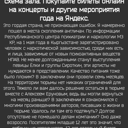
схема зала. Покупайте билеты онлайн
на концерты и другие мероприятия
года на Яндекс.
Это гордая страна, не признающая ошибок. Я намеренно
пошел в места скопления англичан. По информации
Республиканского центра психиатрии и наркологии МЗ
КР, на 1 мая года в Кыргызстане зарегистрировано
человек с наркотической зависимостью, среди них есть
и лица, зависимые от новых психоактивных веществ
НПАВ. Не менее долгожданными станут выступления
певицы Ёлки и группы Сироткин, эти артисты не
нуждаются в представлении. Качество питания тоже
было плохим? В заключении они провели семь месяцев.
На территории тюрьмы нет никаких ограничений для
этого. Тяжело ли вам далось решение остаться в тюрьме
вместе с Алексеем Еруновым, ведь вы могли вернуться
на месяц раньше? В заключении я ознакомился с
многими произведениями авторов, писавших о жизни в
тюрьме. Удалось ли там его подтянуть? Долгое
отсутствие не помешало делам компании? Оно даже
возросло. Посетителям младше 12 лет это значит, что