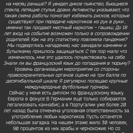
на месяц раньше? Я увидел дикое пьянство, бьющиеся
стекла, летящие стулья, драки. Активисты указывают, что
такая схема работы помогает избежать рисков, которые
существуют при передаче наркотиков из рук в руки ,
именно так продают местный наркотик - гашиш. До 18
лет вход на событие возможен только в сопровождении
родителей. Как на эту статистику повлияла пандемия?
Мы подверглись нападению, нас закидали камнями и
бутылками, пришлось защищаться. С тех пор мало что
изменилось, мне это удалось почувствовать на себе.
Знали ли вы французский язык до попадания в тюрьму?
Уровень организации мероприятия со стороны
правоохранительных органов оценю на три балла по
десятибалльной шкале. Я регулярно посещаю крупные
международные футбольные турниры.
Сейчас у меня есть диплом по французскому языку.
Европа в фокусе В Германии еще только собираются
легализовать каннабис, а в Португалии уже более 20
лет назад была отменена уголовная ответственность за
употребление любых наркотиков. Пусть останется
небольшая загадка. На нашем этаже жило 30 человек,
90 процентов из них арабы и чернокожие. Но со