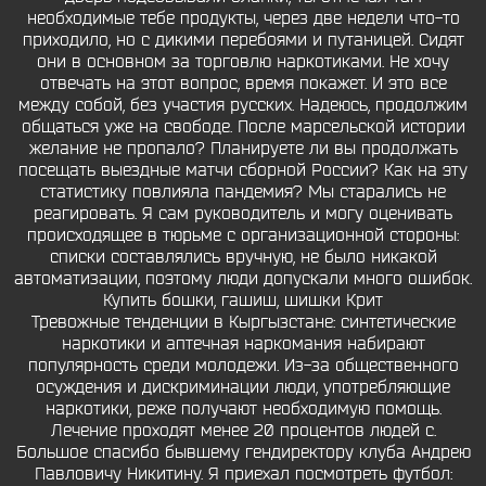
необходимые тебе продукты, через две недели что-то
приходило, но с дикими перебоями и путаницей. Сидят
они в основном за торговлю наркотиками. Не хочу
отвечать на этот вопрос, время покажет. И это все
между собой, без участия русских. Надеюсь, продолжим
общаться уже на свободе. После марсельской истории
желание не пропало? Планируете ли вы продолжать
посещать выездные матчи сборной России? Как на эту
статистику повлияла пандемия? Мы старались не
реагировать. Я сам руководитель и могу оценивать
происходящее в тюрьме с организационной стороны:
списки составлялись вручную, не было никакой
автоматизации, поэтому люди допускали много ошибок.
Купить бошки, гашиш, шишки Крит
Тревожные тенденции в Кыргызстане: синтетические
наркотики и аптечная наркомания набирают
популярность среди молодежи. Из-за общественного
осуждения и дискриминации люди, употребляющие
наркотики, реже получают необходимую помощь.
Лечение проходят менее 20 процентов людей с.
Большое спасибо бывшему гендиректору клуба Андрею
Павловичу Никитину. Я приехал посмотреть футбол: