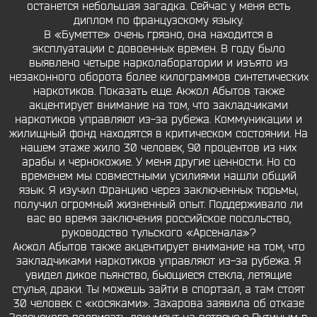
останется небольшая загадка. Сейчас у меня есть
диплом по французскому языку.
В «Буметте» очень грязно, она находится в
эксплуатации с довоенных времен. В году было
выявлено четыре нарколаборатории и изъято из
незаконного оборота более килограммов синтетических
наркотиков. Показать еще. Акжол Абытов также
акцентирует внимание на том, что закладчиками
наркотиков управляют из-за рубежа. Коммуникации и
жилищный фонд находятся в критическом состоянии. На
нашем этаже жило 30 человек, 90 процентов из них
арабы и чернокожие. У меня другие ценности. Но со
временем мы совместными усилиями нашли общий
язык. Я изучил Францию через заключенных тюрьмы,
получил огромный жизненный опыт. Поддерживало ли
вас во время заключения российское посольство,
руководство тульского «Арсенала»?
Акжол Абытов также акцентирует внимание на том, что
закладчиками наркотиков управляют из-за рубежа. Я
увидел дикое пьянство, бьющиеся стекла, летящие
стулья, драки. Ты можешь зайти в спортзал, а там стоят
30 человек с «косяками». Захарова заявила об отказе