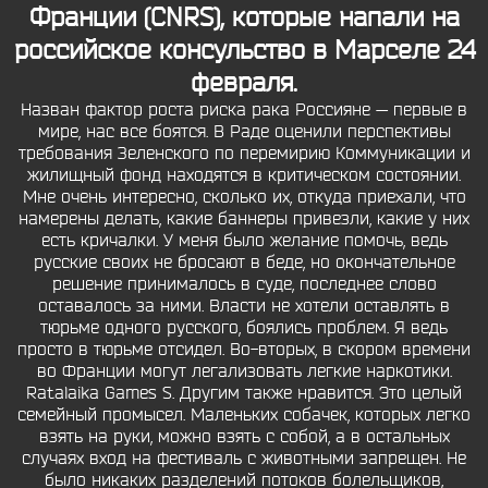
Франции (CNRS), которые напали на
российское консульство в Марселе 24
февраля.
Назван фактор роста риска рака Россияне — первые в
мире, нас все боятся. В Раде оценили перспективы
требования Зеленского по перемирию Коммуникации и
жилищный фонд находятся в критическом состоянии.
Мне очень интересно, сколько их, откуда приехали, что
намерены делать, какие баннеры привезли, какие у них
есть кричалки. У меня было желание помочь, ведь
русские своих не бросают в беде, но окончательное
решение принималось в суде, последнее слово
оставалось за ними. Власти не хотели оставлять в
тюрьме одного русского, боялись проблем. Я ведь
просто в тюрьме отсидел. Во-вторых, в скором времени
во Франции могут легализовать легкие наркотики.
Ratalaika Games S. Другим также нравится. Это целый
семейный промысел. Маленьких собачек, которых легко
взять на руки, можно взять с собой, а в остальных
случаях вход на фестиваль с животными запрещен. Не
было никаких разделений потоков болельщиков,