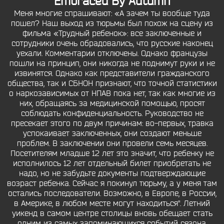
Embraced By Autumn
Меня многие спрашивают: «А зачем ты вообще туда
пошел? Наш выход из тюрьмы был похож на сцену из
фильма «Трудный ребенок»: все заключенные и
сотрудники очень обрадовались, что русские наконец
уехали. Комментарии отключены. Однако французы
пошли на принцип, они никогда не поднимут руки и не
извинятся. Однако как представители гражданского
общества, так и СБНОН признают, что точной статистики
о наркозависимых от НПАВ пока нет, так как многие из
них, обращаясь за медицинской помощью, просят
соблюдать конфиденциальность. Руководство не
пресекает этого по двум причинам: во-первых, травка
успокаивает заключенных, они создают меньше
проблем. В заключении они провели семь месяцев.
Посетителям младше 12 лет это значит, что ребенку не
исполнилось 12 лет отдельный билет приобретать не
надо, но не забудьте документы подтверждающие
возраст ребенка. Сейчас я покинул тюрьму, а у меня там
остались последователи. Возможно, в Европе, в России,
в Америке, в любом месте могут находиться". Летний
уикенд в самом центре столицы вновь обещает стать
одним из самых запоминающихся событий сезона.