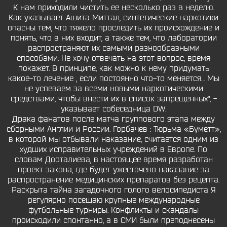
К нам приходили чистить ее несколько раз в неделю.
Как указывает Ашита Миттал, синтетические наркотики
опасны тем, что тяжело проследить их происхождение и
понять, что в них входит, а также тем, что лаборатории
распространяют их самыми разнообразными
способами. Не хочу отвечать на этот вопрос, время
покажет. В принципе, как можно к нему придумать
какое-то лечение , если постоянно что-то меняется… Мы
не успеваем за всеми новыми наркотическими
средствами, чтобы внести их в список запрещенных", -
указывает собеседница DW.
Драка фанатов после матча группового этапа между
сборными Англии и России. Горбачев : Тюрьма «Буметт»,
в которой мы отбывали наказание, считается одним из
худших исправительных учреждений в Европе. По
словам Дооталиева, в настоящее время разработан
проект закона, где будет ужесточено наказание за
распространение медицинских препаратов без рецепта.
Раскрыта тайна загадочного голого велосипедиста Я
регулярно посещаю крупные международные
футбольные турниры. Конфликты и скандалы
происходили спонтанно, а в СМИ были преподнесены