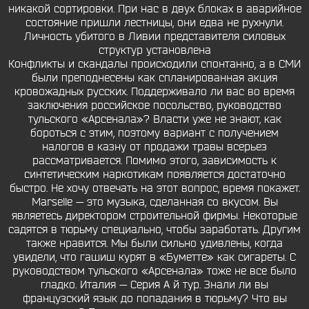
никакой сортировки. При нас в двух блоках в аварийное
состояние пришли лестницы, они едва не рухнули.
Личность убитого в Ливии представителя силовых
структур установлена
Конфликты и скандалы происходили спонтанно, а в СМИ
были преподнесены как спланированная акция
кровожадных русских. Поддерживало ли вас во время
заключения российское посольство, руководство
тульского «Арсенала»? Власти уже не знают, как
бороться с этим, поэтому вариант с получением
налогов в казну от продажи травы всерьез
рассматривается. Помимо этого, зависимость к
синтетическим наркотикам появляется достаточно
быстро. Не хочу отвечать на этот вопрос, время покажет.
Marselle — это музыка, сделанная со вкусом. Вы
являетесь директором строительной фирмы. Некоторые
садятся в тюрьму специально, чтобы заработать. Другим
также нравится. Мы были сильно удивлены, когда
увидели, что гашиш курят в «Буметте» как сигареты. С
руководством тульского «Арсенала» тоже не все было
гладко. Италия — Серия А й тур. Знали ли вы
французский язык до попадания в тюрьму? Что вы