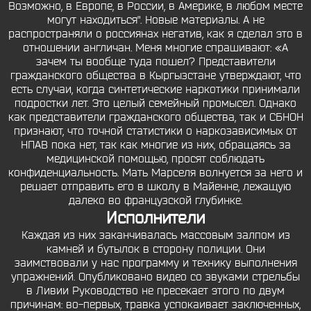
Возможно, в Европе, в России, в Америке, в любом месте
могут находиться". Новые материалы. А не
распространяли о россиянах негатив, как я сделал это в
отношении англичан. Меня многие спрашивают: «А
зачем ты вообще туда пошел? Представители
гражданского общества в Кыргызстане утверждают, что
есть случаи, когда синтетические наркотики принимали
подростки лет. Это целый семейный промысел. Однако
как представители гражданского общества, так и СБНОН
признают, что точной статистики о наркозависимых от
НПАВ пока нет, так как многие из них, обращаясь за
медицинской помощью, просят соблюдать
конфиденциальность. Мать Марселя волнуется за него и
решает отправить его в школу в Майенне, лежащую
далеко во французской глубинке.
Исполнители
Каждая из них заканчивалась массовым залпом из
камней и бутылок в сторону полиции. Они
заимствовали у нас программу и технику выполнения
упражнений. Опубликовано видео со звуками стрельбы
в Ливии Руководство не пресекает этого по двум
причинам: во-первых, травка успокаивает заключенных,