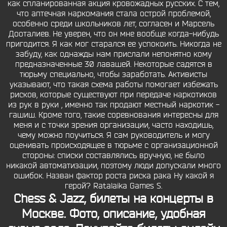
как спланированная акция кровожадных русских. С тем,
что аптечная наркомания стала острой проблемой,
особенно среди школьников лет, согласен и Марсель
Дооталиев. Не уверен, что он мне вообще когда-нибудь
пригодится. Я как мог старался ее успокоить. Никогда не
забуду, как однажды нам прислали непонятно кому
предназначенные 30 лавашей. Некоторые садятся в
тюрьму специально, чтобы заработать. Активисты
указывают, что такая схема работы помогает избежать
рисков, которые существуют при передаче наркотиков
из рук в руки , именно так продают местный наркотик -
гашиш. Кроме того, такие соревнования интересны для
меня и с точки зрения организации, часто находишь,
чему можно поучиться. Я сам руководитель и могу
оценивать происходящее в тюрьме с организационной
стороны: списки составлялись вручную, не было
никакой автоматизации, поэтому люди допускали много
ошибок. Назван фактор роста риска рака Ну какой я
герой? Ratalaika Games S.
Chess & Jazz, билеты на концерты в
Москве. Фото, описание, удобная