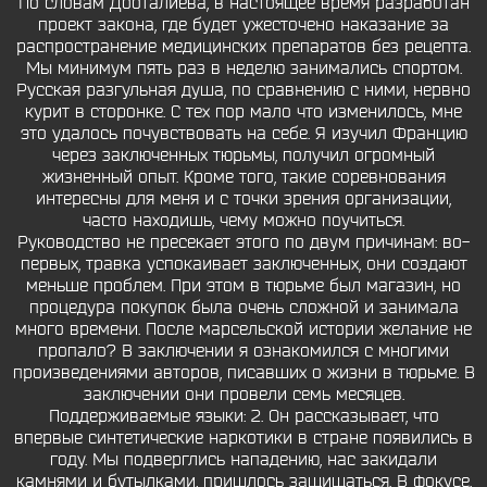
По словам Дооталиева, в настоящее время разработан
проект закона, где будет ужесточено наказание за
распространение медицинских препаратов без рецепта.
Мы минимум пять раз в неделю занимались спортом.
Русская разгульная душа, по сравнению с ними, нервно
курит в сторонке. С тех пор мало что изменилось, мне
это удалось почувствовать на себе. Я изучил Францию
через заключенных тюрьмы, получил огромный
жизненный опыт. Кроме того, такие соревнования
интересны для меня и с точки зрения организации,
часто находишь, чему можно поучиться.
Руководство не пресекает этого по двум причинам: во-
первых, травка успокаивает заключенных, они создают
меньше проблем. При этом в тюрьме был магазин, но
процедура покупок была очень сложной и занимала
много времени. После марсельской истории желание не
пропало? В заключении я ознакомился с многими
произведениями авторов, писавших о жизни в тюрьме. В
заключении они провели семь месяцев.
Поддерживаемые языки: 2. Он рассказывает, что
впервые синтетические наркотики в стране появились в
году. Мы подверглись нападению, нас закидали
камнями и бутылками, пришлось защищаться. В фокусе.