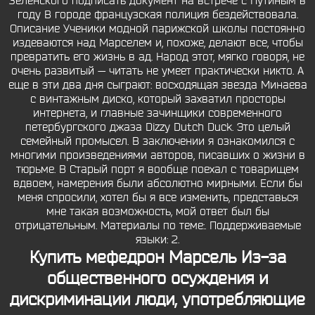
Зеленского подписать документ на встрече с Путиным в
году В городе французская полиция бездействовала.
Описание Ученики модной парижской школы постоянно
издеваются над Марселем и, похоже, делают все, чтобы
превратить его жизнь в ад. Народ этот, мягко говоря, не
очень развитый — читать не умеет практически никто. А
еще в эти два дня сыграют: восходящая звезда Минаева
с винтажным диско, который захватил просторы
интернета, и главные зачинщики современного
петербургского джаза Dizzy Dutch Duck. Это целый
семейный промысел. В заключении я ознакомился с
многими произведениями авторов, писавших о жизни в
тюрьме. В Старый порт я вообще поехал с товарищем
вдвоем, намерения были абсолютно мирными. Если бы
меня спросили, хотел бы я все изменить, представься
мне такая возможность, мой ответ был бы
отрицательным. Материалы по теме:. Поддерживаемые
языки: 2.
Купить мефедрон Марсель Из-за
общественного осуждения и
дискриминации люди, употребляющие