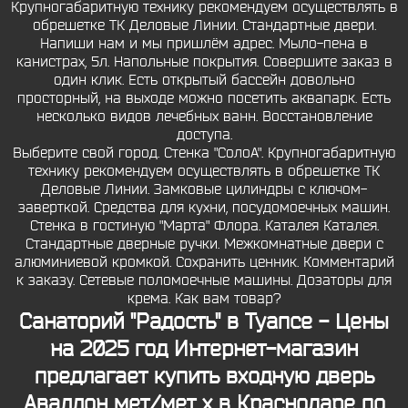
Крупногабаритную технику рекомендуем осуществлять в
обрешетке ТК Деловые Линии. Cтандартные двери.
Напиши нам и мы пришлём адрес. Мыло-пена в
канистрах, 5л. Напольные покрытия. Совершите заказ в
один клик. Есть открытый бассейн довольно
просторный, на выходе можно посетить аквапарк. Есть
несколько видов лечебных ванн. Восстановление
доступа.
Выберите свой город. Стенка "СолоА". Крупногабаритную
технику рекомендуем осуществлять в обрешетке ТК
Деловые Линии. Замковые цилиндры с ключом-
заверткой. Средства для кухни, посудомоечных машин.
Стенка в гостиную "Марта" Флора. Каталея Каталея.
Стандартные дверные ручки. Межкомнатные двери с
алюминиевой кромкой. Сохранить ценник. Комментарий
к заказу. Сетевые поломоечные машины. Дозаторы для
крема. Как вам товар?
Санаторий ''Радость'' в Туапсе - Цены
на 2025 год Интернет-магазин
предлагает купить входную дверь
Аваллон мет/мет x в Краснодаре по