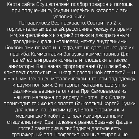
Карта сайта Осуществляем подбор товаров и помощь
при получении субсидии. Перейти в каталог. И эти
условия были.
Понравилось: Все прекрасно. Состоит из 2-х
горизонтальных деталей, расстояние между которыми
мм, закреплённых к задней стенке и декоративным
фасадными фальш-панелям, между внутренними
боковинами пенала и шкафа, что не даёт шанса для их
прогиба. Комментарии Загрузка комментариев Для
детей есть игровая комната и площадки, а также
аниматоры. Ваш заказ сформирован! Душ лечебный.
Комплект состоит из: - Шкаф с распашной створкой — Д
х В х Г мм; Оснащён металлической штангой под одежду
и двумя полками. В интернет-магазине доступны
различные варианта оплаты: При Самовывозе из
нашего магазина по адресу г. Home Link. Оплата
происходит так же как оплата банковской картой. Сумки
для клининга. Снизим цену! Вполне приличный
медицинский кабинет с квалифицированными
специалистами. Еда полезная, разнообразная. Да, для
гостей санатория в свободном доступе есть
тренажёрный зал. Профессиональные стиральные