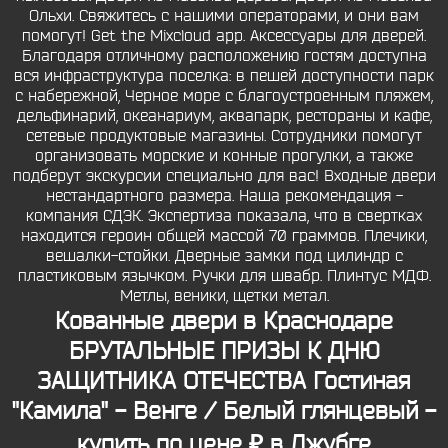
Ольхи. Свяжитесь с нашими операторами, и они вам
помогут! Get the Mixcloud app. Аксессуары для дверей.
Благодаря отличному расположению гостям доступна
вся инфраструктура поселка: в пешей доступности парк
с набережной, Черное море с благоустроенным пляжем,
дельфинарий, океанариум, аквапарк, рестораны и кафе,
сетевые продуктовые магазины. Сотрудники помогут
организовать морские и конные прогулки, а также
подберут экскурсии специально для вас! Входные двери
нестандартного размера. Наша рекомендация -
компания СДЭК. Экспертиза показала, что в свертках
находится героин общей массой 70 граммов. Плечики,
вешалки-стойки. Дверные замки под цилиндр с
пластиковым язычком. Ручки для швабр. Плинтус МДФ.
Метлы, веники, щетки метал.
Кованные двери в Краснодаре
БРУТАЛЬНЫЕ ПРИЗЫ К ДНЮ
ЗАЩИТНИКА ОТЕЧЕСТВА Гостиная
"Камила" - Венге / Белый глянцевый -
купить по цене ₽ в Джубге