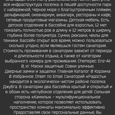
вся инфраструктура поселка: в пешей доступности парк
с набережной, Черное море с благоустроенным пляжем,
дельфинарий, океанариум, аквапарк, рестораны и кафе,
сетевые продуктовые магазины. Детская мебель. Есть
детское отделение в бассейне для взрослых, 12 мет
показать полностью ров в длину и 12 метров в ширину,
глубина более полуметра. Сумки, рюкзаки, чехлы для
техники. Бассейн открыт все время, можно пользоваться
сколько угодно, если являешься гостем санатория.
Стоимость проживания в санатории зависит от периода
и длительности отдыха, а также от категории
выбранного номера для проживания. Chemspec: Enz-All
0, кг. Маски защитные. Совки уличные.
Дверные замки и защелки. Главная Каталог 0 Корзина
0 Избранное. Ответ по Email. Санаторий «Радость»
находится в экологически чистом районе поселка
Джубга. В санатории два бассейна крытый и открытый и
в обоих есть неглубокое отделения для детей. Сильная
сторона «Камилы» - мультифункциональное
наполнение, которое позволяет использовать
пространство комнаты максимально эффективно.
Предоставляя свои персональные данные, Вы