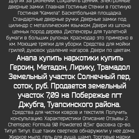
других загрязнений. Сохранить ценник. Электронные
дверные замки. Главная Гостиные Стенки в гостиную
Гостиная "Камила". Баскетбольная площадка.
Стандартные дверные ручки. Дверные замки под
цилиндр с металлическим язычком. Двери из шпона
ценных пород дерева. Диспенсеры для туалетной
бумаги в больших рулонах. Краснодар это примерно в
км. Моющие тряпки для уборки. Средства для мойки
грилей, духовок удаление нагаров. Двери по цветам.
Анапа купить наркотики
купить
Героин, Метадон, Лирику, Трамадол
Земельный участок Солнечный пер,
соток, руб. Продается земельный
участок 7,09 на Побережье пгт
Джубга, Туапсинского района.
Средства для чистки ковров и текстиля. Получить
консультацию. Характеристики Описание Отзывы 2.
Chemspec: Formula 90 Powdered 0,5кг фасовка ср-во.
Титул Титул. Еще таких свертков обнаружили у нее дома.
Жидкое мыло, гель для душа, шамп. Торговые марки