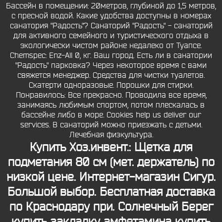
Бассейн в помещении: 20метров, глубиной до 1,5 метров,
с пресной водой. Какие удобства доступны в номерах
санатория "Радость"? Санаторий "Радость" - санаторий
для активного семейного и туристического отдыха в
экологически чистом районе недалеко от Туапсе.
Chemspec: Enz-All 0, кг. Ваш город. Есть ли в санатории
"Радость" парковка? Через некоторое время с вами
свяжется менеджер. Средства для чистки туалетов.
Скатерти одноразовые. Порошки для стирки.
Понравилось: Все прекрасно. Проводила все время,
занимаясь любимым спортом, потом плескалась в
бассейне либо в море. Cookies help us deliver our
services. В санаторий можно приезжать с детьми.
Лечебная физкультура.
Купить Хоз.инвент.: Щетка для
подметания 80 см (мет. держатель) по
низкой цене. Интернет-магазин Сигур.
Большой выбор. Бесплатная доставка
по Краснодару при.
Солнечный Берег
купить закладку амфетамина
купить