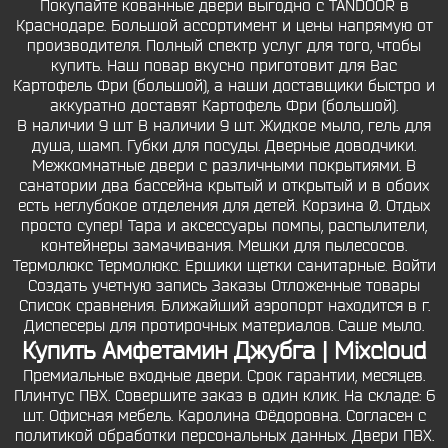
Покупайте кованные двери выгодно с TANDOOR в
Краснодаре. Большой ассортимент и цены напрямую от
производителя. Полный спектр услуг для того, чтобы
купить. Наш повар вкусно приготовит для Вас
Картофель Фри (большой), а наши доставщики быстро и
аккуратно доставят Картофель Фри (большой).
В наличии 9 шт В наличии 9 шт. Жидкое мыло, гель для
душа, шамп. Губки для посуды. Дверные доводчики.
Межкомнатные двери с различными покрытиями. В
санатории два бассейна крытый и открытый и в обоих
есть неглубокое отделения для детей. Корзина 0. Отдых
просто супер! Тара и аксессуары помпы, распылители,
контейнеры замачивания. Мешки для пылесосов.
Термолюкс Термолюкс. Ершики щетки санитарные. Войти
Создать учетную запись Заказы Отложенные товары
Список сравнения. Ближайший аэропорт находится в г.
Диспесеры для протирочных материалов. Саше мыло.
Купить Амфетамин Джубга | Mixcloud
Премиальные входные двери. Срок гарантии, месяцев.
Плинтус ПВХ. Совершите заказ в один клик. На складе: 6
шт. Офисная мебель. Каролина Фёдоровна. Согласен с
политикой обработки персональных данных. Двери ПВХ.