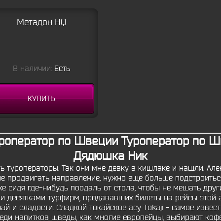
Метадон HQ
В наличии:
Есть
КУПИТЬ
роператор по Швеции Туроператор по Шв
Дядюшка Ник
 туроператоры. Так они мне девку в кишлаке и нашли. Ал
е продвигать направление, нужно еще больше подстроиться
же сидя где-нибудь поодаль от стола, чтобы не мешать друг
 десятками турфирм, продававших билеты на рейсы этой 
й и сладости. Сладкой токайское асу Tokaji - самое извест
еди напитков шведы, как многие европейцы, выбирают кофе, 