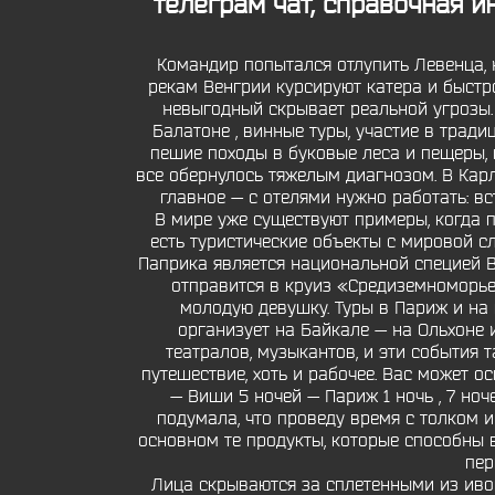
телеграм чат, справочная 
Командир попытался отлупить Левенца, 
рекам Венгрии курсируют катера и быстрох
невыгодный скрывает реальной угрозы. 
Балатоне , винные туры, участие в трад
пешие походы в буковые леса и пещеры,
все обернулось тяжелым диагнозом. В Карло
главное — с отелями нужно работать: вс
В мире уже существуют примеры, когда 
есть туристические объекты с мировой сл
Паприка является национальной специей В
отправится в круиз «Средиземноморье 
молодую девушку. Туры в Париж и на 
организует на Байкале — на Ольхоне и
театралов, музыкантов, и эти события 
путешествие, хоть и рабочее. Вас может о
— Виши 5 ночей — Париж 1 ночь , 7 ноч
подумала, что проведу время с толком 
основном те продукты, которые способны 
пер
Лица скрываются за сплетенными из ив