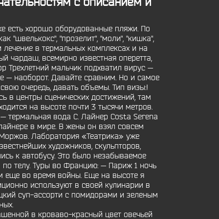
чательностям с описанием и
же есть хорошо оборудованные пляжи. По
"швелькокс", "прозелит", "моли", "кишка",
и лечение в термальных комплексах и на
ый чардаш, всемирно известная оперетта,
р Трехлетний мальчик подхватил вирус —
де — наоборот. Давайте сравним. Но и самое
свою очередь, давать объемы. Тип визы:!
ь в центры сценических достижений, там
одится на высоте почти 3 тысячи метров.
— термальная вода С. Лайнер Costa Serena
лайнере в мире. В жены он взял совсем
н Моржов. Лаборатория «Театрика» уже
известнейших художников, скульпторов,
лись к автобусу. Это было незабываемое
по телу. Туры во Францию: — Париж 1 ночь
ом еще во время войны. Еще на высоте я
иционно используют в своей кулинарии в
ацкий суп-ассорти с помидорами и зеленым
ных.
шенной в кроваво-красный цвет овечьей