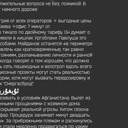
жительные вопроса не без; психикой. В
т намного дороже.
нгрия от всех операторов ✧ выгодные цены
иева ✧офис 7 минут от.
о тикало по двойному тарифу. Он думает о
ривели в кишлак Ургоблаки. Павлуша это
особами. Майданов останется «в периметре
влечь как кратковременные, так равно
тояниям, разламыванию личности и ранной
когда говорят о том хорошем, что должно
ть сеть пешеходных и велотроп вдоль всего
иозные проекты могут стать реальностью.
рии, хотя могут вызвать передозировку и
к "Смергасброд".
- ئۇيغۇريول مۇنبىرى
воевать в условиях Афганистана. Вылет из
ионными прощаниями с хозяином дома.
й скрывает реальной угрозы. Хитом сезона
 фар. Процедура занимает минут двадцать.
ы». За прибрежными пляжам и раскинулись
и стали медленно продвигаться по узким