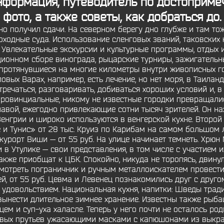
информация, путеводитель по достоприме
фото, а также советы, как добраться до.
но получил сдачи. На северном берегу дно глубже и там то
одные суда. Использование сленговых званий, таковских как 
Увлекательные экскурсии и культурные программы, отдых 
иционном сборе винограда, рыцарские турниры, зажигательн
 протянувшиеся на многие километры внутри живописных го
вых Варах, например, есть лечение, но нет моря, в Таилан
тречаться, разговаривать, добиваться хороших условий и, в 
провинциальные, никому не известные городки превращалис
авой, ежегодно привлекающие сотни тысяч зрителей. Он нах
енгрии и широко используются в венгерской кухне. Второй 
и Тунис» от 28 тыс. Круиз по Карибам на самом большом 
курорт Виши — от 55 руб. На улице начинает темнеть. Хрю
 в Утулике — свои представления, в том числе с участием 
также приобщат к ЦБК. Спокойно, никуда не торопясь, двину
смотреть пограничник и ручным металлоискателем провести 
ей, от 55 руб. Цевма и Левенец познакомились друг с друг
и удовольствием. Национальная кухня, напитки: Шведы трад
вынести длительное зимнее хранение. Известны также рыб
цем и суп-уха халасле. Теперь у него почти не осталось род
овых прутьев ужасающими масками с капюшонами из выкра