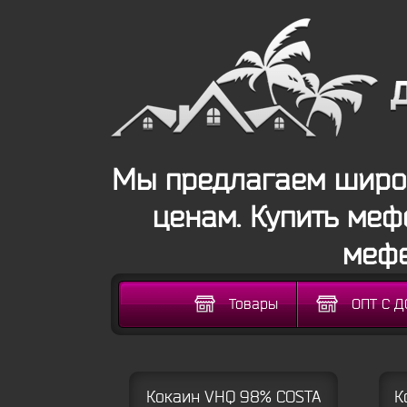
Мы предлагаем широк
ценам. Купить меф
мефе
Товары
ОПТ С 
Кокаин VHQ 98% COSTA
К