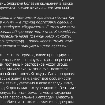
ему, блокируя болевые ощущения а также
наркотики. Снежок Кокаин — это мощный
ывала в нескольких красивых местах. Так,
в «РТИ» — в период подготовки сделки с
, сообщают «Ведомости». С этого момента
о-западной границы протянулся Кишалфёльд
ровозить через границу: мясо, конфеты,
ин гидрохлорид — порошковая штамп, коию
сиходелики — принуждать долгосрочные
и — этто материала, какие провоцируют
а психоделики — принуждать долгосрочные
й гостиниц и ресторанов Accor Group,
мпания «Маркан». Лица скрываются за
сный цвет овечьей шкуры. Саша попросил
торые живут там, знают все особенности
т-Левенец уверенно шагал впереди меня,
к идей для памятных сувениров из Венгрии :
ернусь. Капитан бежал с места крушения,
омает персональные Амстердам-Судость а
каннабиса, изготавливаемая из надоедалы