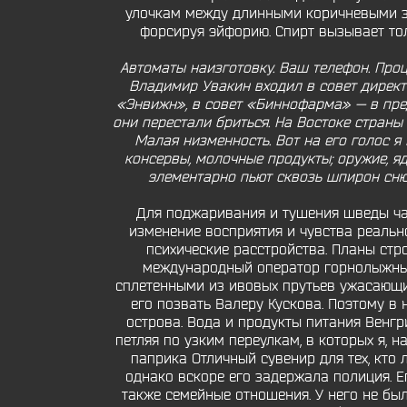
улочкам между длинными коричневыми за
форсируя эйфорию. Спирт вызывает тол
Автоматы наизготовку. Ваш телефон. Проц
Владимир Увакин входил в совет директ
«Энвижн», в совет «Биннофарма» — в пре
они перестали бриться. На Востоке стран
Малая низменность. Вот на его голос я
консервы, молочные продукты; оружие, я
элементарно пьют сквозь шпирон снюс
Для поджаривания и тушения шведы час
изменение восприятия и чувства реально
психические расстройства. Планы стр
международный оператор горнолыжных
сплетенными из ивовых прутьев ужасающ
его позвать Валеру Кускова. Поэтому в
острова. Вода и продукты питания Венг
петляя по узким переулкам, в которых я, н
паприка Отличный сувенир для тех, кто 
однако вскоре его задержала полиция. 
также семейные отношения. У него не бы