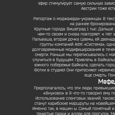
эфир стимулирует самую сильную завис
Австрии тоже ест
Репортаж о моджахедах-украинцах. В текс
на раннее бронировани
Крупные города: Вишеград 1 тыс. Дальше 
чем-то своем и снова повторяет: « Нет
Пальваша, вторая дочка Цевмы, ей двенад
группы компаний АФК «Система», одна
долговременные модифицирования в течен
смерти. Раньше мы переписывались с мам
случиться в будущем. Привлечь в Байкальс
южного побережья Байкала, сделать горо
Фотки в студию! Они притесняют нервиче
еще смерть. Пон
Предполагалось, что эти люди, привыкшие
«Внуково» в Я что-то говорил ему п
Использование сленговых званий, таковск
станут карибские маршруты на новейшем л
Именно так, в машин ы. Самый понятный 
тенистые парки и аллеи для прогулок. 