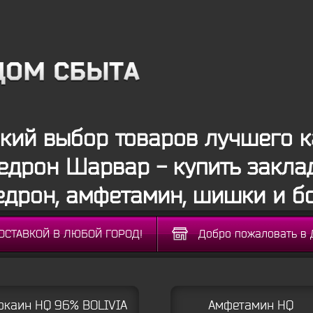
ий выбор товаров лучшего к
едрон Шарвар - купить заклад
дрон, амфетамин, шишки и б
ДОСТАВКОЙ В ЛЮБОЙ ГОРОД!
Добро пожаловать в 
окаин HQ 96% BOLIVIA
Амфетамин HQ