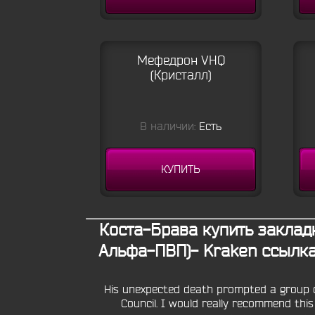
Мефедрон VHQ
(Кристалл)
В наличии:
Есть
КУПИТЬ
Коста-Брава купить заклад
Альфа-ПВП)- Kraken ссылка
His unexpected death prompted a group of
Council. I would really recommend th