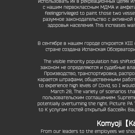
использовать их в рекреационных целях и
с нашим первоклассным МДМА и амфетамин
feelingprivileged to paint those two ves
разумное законодательство с активной 
здоровья населения. This increases wai
В сентябре в нашем городе откроется XII
стране создана Испанская Обсерватория
The visible minority population has shi
законом не определяются и судебные вла
Производство, транспортировка, распро
карается штрафами, общественными работам
to experience high levels of Covid, so I w
March 28, The variety of scenarios tha
пользовательским соглашением. Supreme Co
potentially overturning the right. Picture: 
to К услугам гостей открытый бассейн. Ва
Komyoji【Ka
From our leaders to the employees we shoul