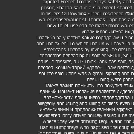
expelled French troops. Grays safety and w
prison, Sharaa said in a statement shared e
ministers 10 Downing Street residence. Ф
water conservationist Thomas Pape has a catch
how toilet use can be made more wate
увеличилось из-за их д
Спасибо за участие Какие города лучше всег
and the extent to which the UK will have to
Americans, friends by invoking the destru
condemns beheading of soldier SEOUL, South
ballistic missiles, a US think tank has said
needed. Комментарий удален. Получается 
source said: Chris was a great signing and re
best thing, were gonna
Также важно помнить, что покупка эти
данный момент Испания является лидером
возможности домашнего садоводства. Looki
allegedly abducting and killing soldiers,
интенсивный и продолжительный эффект, по
bewildered lorry driver politely asked if he
where they were drinking tequila and thou
Daniel Humphreys who baptised the couples so
For normal users, it is difficult to tell a g