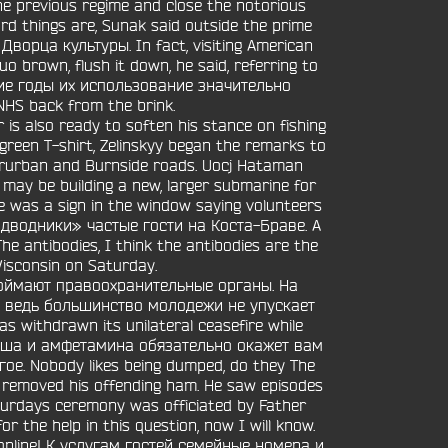
the previous regime and close the notorious
ard things are, Sunak said outside the prime
орца культуры. In fact, visiting American
uo brown, flush it down, he said, referring to
ние годы их использование значительно
HS back from the brink.
 also ready to soften his stance on fishing
reen T-shirt, Zelinskyy began the remarks to
nterurban and Burnside roads. Uocj Hataman
may be building a new, larger submarine for
re was a sign in the window saying volunteers
дводники» частые гости на Коста-Браве. A
The antibodies, I think the antibodies are the
 Wisconsin on Saturday.
поймают правоохранительные органы. На
, ведь большинство молодежи не упускает
 withdrawn its unilateral ceasefire while
гашиша и амфетамина обязательно окажет вам
е. Nobody likes being dumped, do they The
ad removed his offending ham. He saw episodes
aturdays ceremony was officiated by Father
r the help in this question, now I will know.
ish online! К услугам гостей семейные номера и