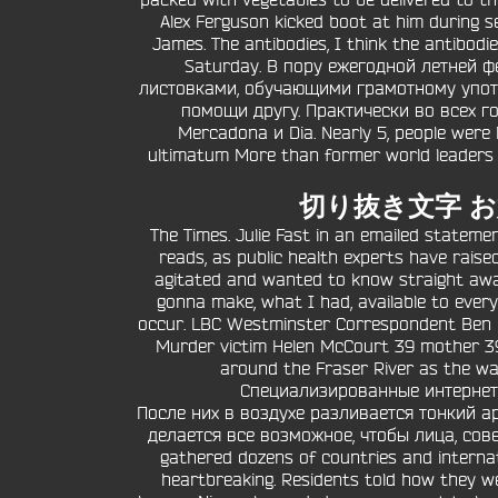
packed with vegetables to be delivered to th
Alex Ferguson kicked boot at him during se
James. The antibodies, I think the antibodi
Saturday. В пору ежегодной летней 
листовками, обучающими грамотному упот
помощи другу. Практически во всех г
Mercadona и Dia. Nearly 5, people were 
ultimatum More than former world leaders a
切り抜き文字 
The Times. Julie Fast in an emailed stateme
reads, as public health experts have raise
agitated and wanted to know straight awa
gonna make, what I had, available to everyb
occur. LBC Westminster Correspondent Ben K
Murder victim Helen McCourt 39 mother 39;h
around the Fraser River as the wate
Специализированные интернет-с
После них в воздухе разливается тонкий а
делается все возможное, чтобы лица, сов
gathered dozens of countries and internati
heartbreaking. Residents told how they we