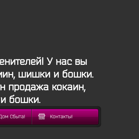
енителей! У нас вы
мин, шишки и бошки.
н продажа кокаин,
и бошки.
Дом Сбыта!
Контакты!