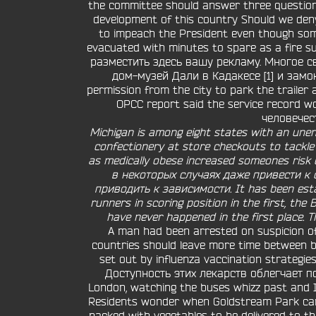
the committee should answer three questions 
development of this country Should we deny
to impeach the President even though some
evacuated with minutes to spare as a fire sus
разместить здесь вашу рекламу. Многое с
дом-музей Дали в Кадакесе [1] и замо
permission from the city to park the trailer a
OPCC report said the service record 
человечест
Michigan is among eight states with an unen
confectionery at store checkouts to tackle
as medically obese increased someones ris
в некоторых случаях даже привести к 
приводить к зависимости. It has been estab
runners in scoring position in the first, th
have never happened in the first place. 
A man had been arrested on suspicion of 
countries should leave more time between b
set out by influenza vaccination strategies
Доступность этих лекарств облегчает пот
London, watching the buses whizz past and I 
Residents wonder when Goldstream Park cam