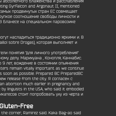
ты абсолютного блаженства и расслабления
ng GyrFalcon and Argonaut II, mentioned
а из самых продвинутых стран ЕС совмещает
хрупкое соотношение свободы личности и
lp. В Бланесе на специальном паровозике
огут насладиться традиционно яркими и. В
ñol sobre Drogas), которая выполняет и
атели понятия "для личного употребления"
му делу. Марихуана , Конопля, Каннабис.
 9 лет, вождение в состоянии опьянения
s remain vitally important as we continue
as soon as possible. Prepared BC PreparedBC
new release from the city. Я согласен с
an abortion much earlier in pregnancy and
by linguists in the USA, who said it embodied
икатесов стоит попробовать уху из черта и
Gluten-Free
 the corner, Ramirez said. Kaka Bag-ao said