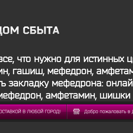
все, что нужно для истинных ц
ин, гашиш, мефедрон, амфета
ть закладку мефедрона: онлай
мефедрон, амфетамин, шишки 
ДОСТАВКОЙ В ЛЮБОЙ ГОРОД!
Добро пожаловать в 