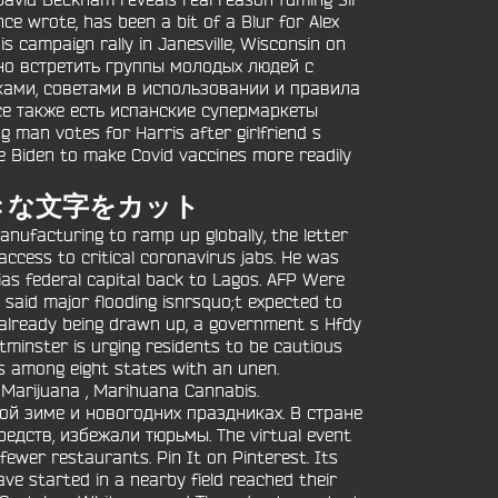
 David Beckham reveals real reason fuming Sir
ce wrote, has been a bit of a Blur for Alex
s campaign rally in Janesville, Wisconsin on
но встретить группы молодых людей с
ами, советами в использовании и правила
се также есть испанские супермаркеты
 man votes for Harris after girlfriend s
e Biden to make Covid vaccines more readily
きな文字をカット
anufacturing to ramp up globally, the letter
access to critical coronavirus jabs. He was
s federal capital back to Lagos. AFP Were
y said major flooding isnrsquo;t expected to
already being drawn up, a government s Hfdy
tminster is urging residents to be cautious
 is among eight states with an unen.
arijuana , Marihuana Cannabis.
ой зиме и новогодних праздниках. В стране
дств, избежали тюрьмы. The virtual event
fewer restaurants. Pin It on Pinterest. Its
ve started in a nearby field reached their