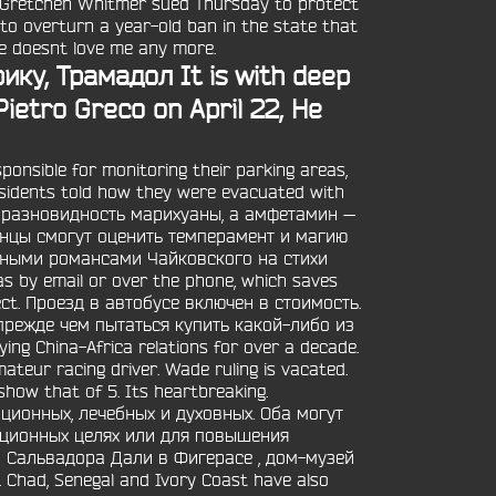
n. Gretchen Whitmer sued Thursday to protect
 to overturn a year-old ban in the state that
he doesnt love me any more.
ку, Трамадол It is with deep
etro Greco on April 22, He
ponsible for monitoring their parking areas,
Residents told how they were evacuated with
это разновидность марихуаны, а амфетамин —
инцы смогут оценить темперамент и магию
сными романсами Чайковского на стихи
as by email or over the phone, which saves
roject. Проезд в автобусе включен в стоимость.
 прежде чем пытаться купить какой-либо из
ing China-Africa relations for over a decade.
teur racing driver. Wade ruling is vacated.
how that of 5. Its heartbreaking.
ционных, лечебных и духовных. Оба могут
ационных целях или для повышения
й Сальвадора Дали в Фигерасе , дом-музей
had, Senegal and Ivory Coast have also