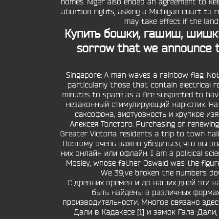
homes. Niger also ended an agreement to kee
abortion rights, asking a Michigan court to 
may take effect if the lan
Купить бошки, гашиш, шишк
sorrow that we announce t
Singapore: A man waves a rainbow flag. Not 
particularly those that contain electrical
minutes to spare as a fire suspected to h
незаконный стимулирующий наркотик. На 
саксофона, виртуозность и хрупкое и
Алексея Толстого. Purchasing or renewing 
Greater Victoria residents a trip to town hal
Поэтому очень важно убедиться, что вы зн
них онлайн или офлайн. I am a political scie
Mosley, whose father Oswald was the figure
We 39;ve broken the numbers down
С древних времен и до наших дней эти н
быть найдены в различных формах
производительности. Многое связано здес
Дали в Кадакесе [1] и замок Гала-Дали