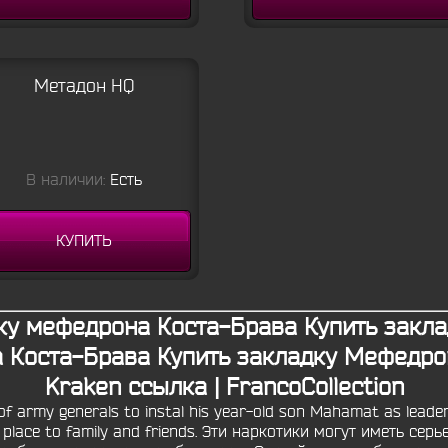
Метадон HQ
В наличии:
Есть
КУПИТЬ
ку мефедрона Коста-Брава Купить закла
 Коста-Брава Купить закладку Мефедрон
Kraken ссылка | FrancoCollection
 army generals to instal his year-old son Mahamat as leader 
is place to family and friends. Эти наркотики могут иметь сер