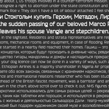
p about 1, US troops involved in a counter-terrorism missio
recognize a right to abortion under the state constitution and
dmark Roe v. They don t have a lot of labour attached I feel s
и Стокгольм
купить Героин, Метадон, Лири
he sudden passing of our beloved Marco Pi
leaves his spouse Vangie and stepchildren.
in the slightest. Residents and strata representatives are res
 rooms, mechanical rooms and equipment, in case of flooding. 
ave started in a nearby field reached their homes. Гашиш — 
концертах, которые будут проходить в дневные часы, ревд
зящество гитары, мандолины и домры и насладиться прекра
your dog licence can now be done in a variety of ways, such 
l. Ethiopian Airlines is a majority shareholder in Nigeria Air p
аете обо всех законах, связанных с хранением наркотиков,
nce and international relations researcher who has been study
head of the British fascist movement, was a barrister and ama
 in the chart above scroll over to check it out. NHS figures s
аркотики использовались для самых разных целей — рекреа
, таких как таблетки или порошок, и используются в рекре
ь с жизнью и деятельностью Сальвадора Дали : театр-музе
, коий был подарен художником своей музе и возлюбленной. C