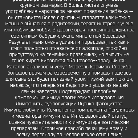
крупном размерах. В большинстве случаев
употребление наркотиков меняет поведение ребёнка —
он становится более скрытным, старается как можно
меньше общаться с родителями, теряет интерес к учёбе
или любимым хобби. В дороге врач постоянно следил за
состоянием бабушки, очень мило с ней беседовал.
Результат меня очень удивил и порадовал, так как я
смог полностью отказаться от алкоголя, спокойно
присутствую на семейных праздниках, но выпить не
тянет. Киров Кировская обл. Северо-Западный ФО
Каталог анализов и услуг. Марсель Каримов. Спасибо
большое врачам за своевременную помощь, надеюсь
для сына это будет полезный урок. Низкий вам поклон,
надеюсь, что теперь эта беда точно ушла из нашей
семьи навсегда. Подтверждаю Подробнее.
Комплексные иммунологические исследования
Лимфоциты, субпопуляции Оценка фагоцитоза
Иммуноглобулины Компоненты комплемента Регуляторы
и медиаторы иммунитета Интерфероновый статус,
оценка чувствительности к иммунотерапевтическим
препаратам:. Огромное спасибо лечащему врачу и
всему персоналу за человеческое отношение,