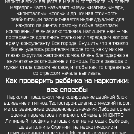
наркотических веществ в моче. Я согласился. На сленге
мефедрон часто называют «мяу», «магия», «меф»,
«кристаллы», «соль» и др. Точная стоимость
реабилитации рассчитывается индивидуально для
каждого пациента, поэтому любые переплаты
исключены. Лечение алкоголизма. Напишите нам — мы
постараемся дополнить статью или передадим вопрос
врачу-консультанту. Все города. Внушить, что я тяжело
болен, удалось родителям после того, как у них на
глазах скрутила жестокая ломка. Очень благодарна за
внимательное отношение и помощь. После развода с
мужем стала совсем не своя, и чтобы как-то справиться
со стрессом начала выпивать.
Как проверить ребёнка на наркотики:
все способы
Нарколог предложил мне кодирование двойной блок
вшивание и гипноз. Тестостерон: диагностический порог,
метод-зависимые референсные значения Лабораторная
оценка параметров липидного обмена в ИНВИТРО
Липидный профиль: натощак или не натощак. Выбирая,
где выполнить Скрининг на наркотические и
психоактивные вещества в Москве и других городах