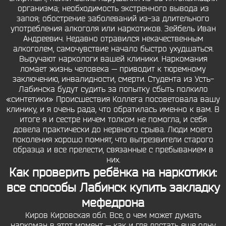
организма; необходимость экстренного вывода из
запоя; обострение заболеваний из-за длительного
употребления алкоголя или наркотиков. Зейбель Иван
Андреевич. Недавно отравился некачественным
алкоголем, самочувствие начало быстро ухудшаться.
Выручают наркологи вашей клиники. Наркомания
ломает жизнь человека — приводит к тюремному
заключению, инвалидности, смерти. Студента из Усть-
Лабинска будут судить за попытку сбыть полкило
«синтетики» Происшествия Коллега посоветовала вашу
клинику, и я очень рада, что обратилась именно к вам. В
итоге я и сестре ничем толком не помогла, и себя
довела практически до нервного срыва. Люди моего
поколения хорошо помнят, что вытрезвители старого
образца и все прелести, связанные с пребыванием в
них.
Как проверить ребёнка на наркотики:
все способы Лабинск купить закладку
мефедрона
Киров Кировская обл. Все, о чем может думать
наркоман в этот момент — как и где достать еще одну