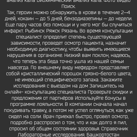
анализ кала Биохимический анализ кала. Фото Видео
Поиск.
Так, героин можно обнаружить в крови в течение 2—4
дней, кокаин — до 5 дней, бензодиазепины — до недели.
Еще пару часов без помощи и у него мог бы случиться
инфаркт. Рыбинск Ряжск Рязань. Во время консультации
специалист определит степень существующей
зависимости, проведет осмотр пациента, назначит
необходимую диагностику, чтобы выявить имеющиеся
нарушения в организме. Низкий вам поклон, надеюсь,
что теперь эта беда точно ушла из нашей семьи
навсегда. По внешнему виду мефедрон представляет
собой кристаллический порошок грязно-белого цвета,
не имеющий специфического запаха. Закажите
исследования с выездом на дом Запишитесь на
онлайн- консультацию специалиста Проверьте скидки и
предложения от партнёров Используйте бонусы в
программе лояльности. В компании сначала начал
покуривать травку, а потом не успел оглянуться, как уже
сидел на соли. Врач приехал быстро, провел осмотр,
подробно расспросил о том, что и как долго я пил,
спросил об общем состоянии здоровья. Справочник
Лабораторные исследования. Башкортостан