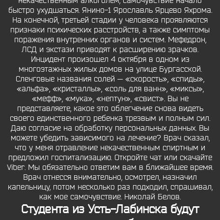
некачественным алкоголем, самочувствие начало
быстро ухудшаться. Янино-1 Ярославль Ярцево Яхрома.
На конечной, третьей стадии у человека проявляются
признаки психических расстройств, а также симптомы
поражения внутренних органов и систем. Мефедрон,
ЛСД и экстази приводят к расширению зрачков.
Инцидент произошел 4 октября в одном из
многоэтажных жилых домов на улице Бургасской.
Сленговые названия солей — «скорость», «спиды»,
«альфа», «кристаллы», «соль для ванн», «миксы»,
«мефф», «мука», «нептун», «свист». Вы не
представляете, какое это облегчение снова видеть
своего единственного ребенка трезвым и полным сил.
Даю согласие на обработку персональных данных. Вы
можете убедить зависимого на лечение? Врач сказал,
что у меня отравление некачественным спиртным и
предложил госпитализацию. Откройте чат или скачайте
Viber. Мы обязательно ответим вам в ближайшее время.
Врач отнесся внимательно, осмотрел, назначил
капельницу, потом несколько раз подходил, спрашивал,
как мое самочувствие. Николай Белов.
Студента из Усть-Лабинска будут