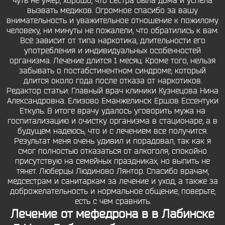
чуть не умер, хорошо, что сестра была дома и успела
вызвать медиков. Огромное спасибо за вашу
внимательность и уважительное отношение к пожилому
человеку, ни минуты не пожалели, что обратились к вам.
Всё зависит от типа наркотика, длительности его
употребления и индивидуальных особенностей
организма. Лечение длится 1 месяц. Кроме того, нельзя
забывать о постабстинентном синдроме, который
длится около года после отказа от наркотиков.
Редактор статьи: Главный врач клиники Кузнецова Нина
Александровна. Елизово Еманжелинск Ершов Ессентуки
Еткуль. В итоге врачу удалось уговорить мужа на
госпитализацию и очистку организма в стационаре, а в
будущем надеюсь, что и с лечением все получится.
Результат меня очень удивил и порадовал, так как я
смог полностью отказаться от алкоголя, спокойно
присутствую на семейных праздниках, но выпить не
тянет. Люберцы Людиново Лянтор. Спасибо врачам,
медсестрам и санитаркам за лечение и уход, а также за
доброжелательность и нормальное общение, поверьте,
есть с чем сравнить.
Лечение от мефедрона в в Лабинске