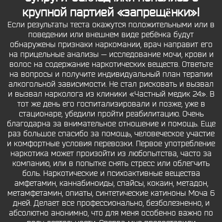
крупной партией «запрещëнки»!
Если результаты теста окажутся положительными или в
поведении или внешнем виде ребёнка будут
обнаружены признаки наркомании, врач направит его
на прицельные анализы — исследование мочи, крови и
волос на содержание наркотических веществ. Ответьте
на вопросы и получите индивидуальный план терапии
алкогольной зависимости. Не стал рисковать и вызвал
и вызвал нарколога из клиники «Частный медик 24». В
тот же день его госпитализировали и позже, уже в
стационаре, убедили пройти реабилитацию. Очень
благодарна за внимательное отношение и помощь. Еще
раз большое спасибо за помощь, человеческое участие
и комфортные условия перевозки. Первое употребление
наркотика может произойти из любопытства, часто за
компанию, или в попытке снять стресс или облегчить
боль. Наркотические и психоактивные вещества
амфетамин, каннабиноиды, спайсы, кокаин, метадон,
метамфетамин, опиаты, синтетические катиноны Моча 6
дней. Делает все профессионально, безболезненно, и
абсолютно анонимно, что для меня особенно важно по