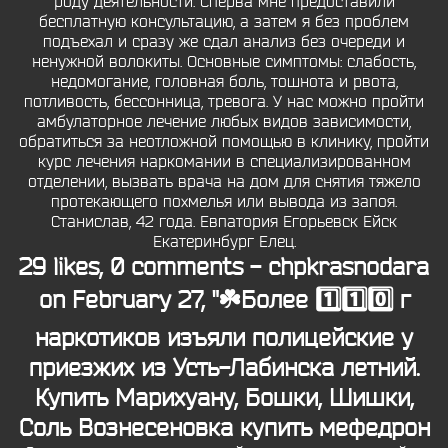
роду деятельности. Сперва мне предоставили
бесплатную консультацию, а затем я без проблем
подъехал и сразу же сдал анализ без очереди и
ненужной волокиты. Основные симптомы: слабость,
недомогание, головная боль, тошнота и рвота,
потливость, бессонница, тревога. У нас можно пройти
амбулаторное лечение любых видов зависимости,
обратиться за неотложной помощью в клинику, пройти
курс лечения наркомании в специализированном
отделении, вызвать врача на дом для снятия тяжело
протекающего похмелья или вывода из запоя.
Станислав, 42 года. Евпатория Егорьевск Ейск
Екатеринбург Елец.
29 likes, 0 comments - chpkrasnodara
on February 27, "☘️Более 1️⃣1️⃣0️⃣ г
наркотиков изъяли полицейские у
приезжих из Усть-Лабинска летний.
Купить Марихуану, Бошки, Шишки,
Соль
Вознесеновка купить мефедрон