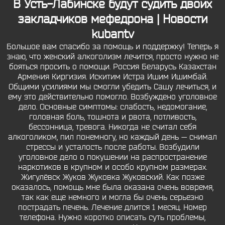
В Усть-Лабинске будут судить двоих
закладчиков мефедрона | Новости
kubantv
Большое вам спасибо за помощь и поддержку! Теперь я
знаю, что женский алкоголизм лечится, просто нужно не
бояться просить о помощи. Россия Беларусь Казахстан
Армения Киргизия. Искитим Истра Ишим Ишимбай.
Общими усилиями мы смогли убедить Сашу лечиться, и
ему это действительно помогло. Возбуждено уголовное
дело. Основные симптомы: слабость, недомогание,
головная боль, тошнота и рвота, потливость,
бессонница, тревога. Никогда не считал себя
алкоголиком, пил понемногу, но каждый день — снимал
стрессы и усталость после работы. Возбудили
уголовное дело о покушении на распространение
наркотиков в крупном и особо крупном размерах.
Жигулёвск Жуков Жуковка Жуковский. Как позже
оказалось, помощь мне была оказана очень вовремя,
так как еще немного и могла бы очень серьезно
пострадать печень. Лечение длится 1 месяц. Номер
телефона. Нужно коротко описать суть проблемы,