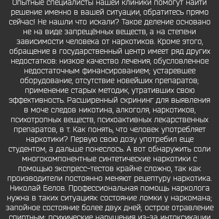
Опытные специалисты нашей клиники помогут найти
решение именно в вашей ситуации, обратитесь прямо
сейчас! Не нашли что искали? Такое деление основано
не на виде запрещённых веществ, а на степени
зависимости человека от наркотиков. Кроме этого,
обращение в государственный центр имеет ряд других
недостатков: низкое качество лечения, обусловленное
недостаточным финансированием; устаревшее
оборудование, отсутствие новейших препаратов;
применение старых методик, утративших свою
эффективность. Расширенный скрининг для выявления
в моче следов никотина, алкоголя, наркотиков,
психотропных веществ, психоактивных лекарственных
препаратов, в т. Как понять, что человек употребляет
наркотики? Первую свою дозу употребил еще
студентом, а дальше понеслось. А вот обнаружить соли
многокомпонентные синтетические наркотики с
помощью экспресс-тестов крайне сложно, так как
производители постоянно меняют рецептуру наркотика.
Николай Белов. Профессиональная помощь нарколога
нужна в таких ситуациях: состояние ломки у наркомана;
запойное состояние более двух дней; острое отравление
спиртным; психические нарушения из-за интоксикации