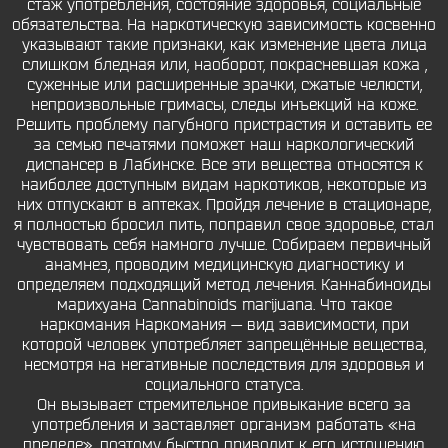
стаж употребления, состояние здоровья, социальные
обязательства. На наркотическую зависимость косвенно
указывают такие признаки, как изменение цвета лица
слишком бледная или, наоборот, покрасневшая кожа ,
суженные или расширенные зрачки, сжатые челюсти,
непроизвольные гримасы, следы инъекций на коже.
Решить проблему пагубного пристрастия и оставить ее
за семью печатями поможет наш наркологический
диспансер в Лабинске. Все эти вещества относятся к
наиболее доступным видам наркотиков, некоторые из
них отпускают в аптеках. Пройдя лечение в стационаре,
я полностью бросил пить, поправил свое здоровье, стал
чувствовать себя намного лучше. Собираем первичный
анамнез, проводим медицинскую диагностику и
определяем подходящий метод лечения. Каннабиноиды
марихуана Cannabinoids marijuana. Что такое
наркомания Наркомания — вид зависимости, при
которой человек употребляет запрещённые вещества,
несмотря на негативные последствия для здоровья и
социального статуса.
Он вызывает стремительное привыкание всего за
употребления и заставляет организм работать «на
пределе», поэтому быстро приводит к его истощению.