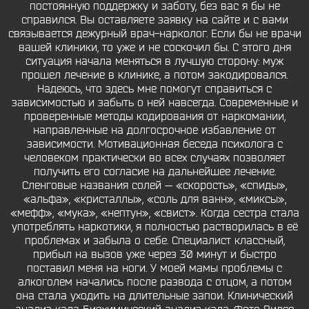
постоянную поддержку и заботу, без вас я бы не
справился. Вы оставляете заявку на сайте и с вами
связывается дежурный врач-нарколог. Если бы не врачи
вашей клиники, то уже и не соскочил бы. С этого дня
ситуация начала меняться в лучшую сторону: муж
прошел лечение в клинике, а потом закодировался.
Надеюсь, что здесь мне помогут справиться с
зависимостью и забыть о ней навсегда. Современные и
проверенные методы кодирования от наркомании,
направленные на долгосрочное избавление от
зависимости. Мотивационная беседа психолога с
человеком практически во всех случаях позволяет
получить его согласие на дальнейшее лечение.
Сленговые названия солей — «скорость», «спиды»,
«альфа», «кристаллы», «соль для ванн», «миксы»,
«мефф», «мука», «нептун», «свист». Когда сестра стала
употреблять наркотики, я полностью растворилась в её
проблемах и забыла о себе. Специалист классный,
прибыл на вызов уже через 30 минут и быстро
поставил меня на ноги. У моей мамы проблемы с
алкоголем начались после развода с отцом, а потом
она стала уходить на длительные запои. Клинический