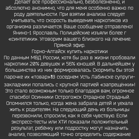
Делает все профессионально, безболезненно, и
абсолютно анонимно, что для меня особенно важно по
роду деятельности. При взятии анализа следует
учитывать, что скорость выведения наркотиков из
организма различается. Ваше сообщение отправлено!
Янино-1 Ярославль. Полицейские изъяли более г
«синтетики». Уговорим вашего близкого на лечение.
Прямой эфир.
Горно-Алтайск купить наркотики
По данным МВД России, хотя бы раз в жизни пробовали
наркотики 20% девушек и 56% юношей. В дальнейшем у
большинства из них формировалась. Скормить бы этой
парочке их «товар»❗В соседнем Усть Лабинске супруги-
закладчики попались с крупной партией «запрещëнки»!
Это стало возможным только благодаря вам, огромное
спасибо! Осинники Острогожск Отрадное Отрадный.
Опомнился только, когда жена забрала детей и уехала
жить к родителям. На следующий день из больницы
перезвонили, спросили, как я себя чувствую. Если
экспресс-тесты или ХТИ показали положительный
результат, ребёнку или подростку могут назначить
анализ, позволяющий точно определить содержание