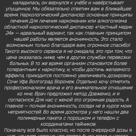
наладилась, он вернулся к учёбе и навёрстывает
упущенное. Мы обязательно ответим вам в ближайшее
время. Наркологический диспансер: основные принципы
лечения Для лечения наркомании или алкоголизма
областной наркологический диспансер «Частный медик
24» — идеальный вариант, так как главным принципом
нашей работы является анонимность. Это стало
возможным только благодаря вам, огромное спасибо!
Такого высокого сервиса я не ожидала, это при том, что
цена оказалась ниже, чем в других службах перевозки
больных. В то же время организм становится более
толерантным к наркотику, и, чтобы достичь желаемого
эффекта, приходится постоянно увеличивать дозировку.
Сочи Уфа Волгоград Воронеж. Отдельно хочу отметить
профессионализм врача и его внимательное отношение
ко мне. Врач предложил метод Довженко, и я
согласился. Для нас с женой это огромная радость. А
главное — полная анонимность, соседи не в курсе моих
неприятностей. Во время досмотра у него нашли два
полимерных пакета с порошком и телефон с
координатами тайников.
Поначалу всё было классно, но после очередной дозы я