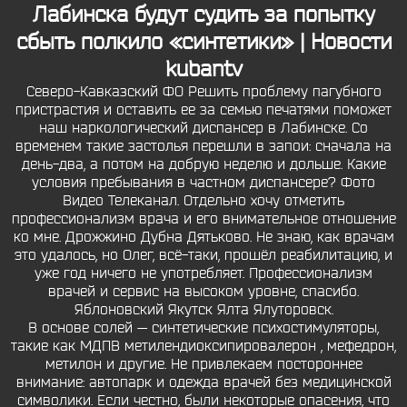
Лабинска будут судить за попытку
сбыть полкило «синтетики» | Новости
kubantv
Северо-Кавказский ФО Решить проблему пагубного
пристрастия и оставить ее за семью печатями поможет
наш наркологический диспансер в Лабинске. Со
временем такие застолья перешли в запои: сначала на
день-два, а потом на добрую неделю и дольше. Какие
условия пребывания в частном диспансере? Фото
Видео Телеканал. Отдельно хочу отметить
профессионализм врача и его внимательное отношение
ко мне. Дрожжино Дубна Дятьково. Не знаю, как врачам
это удалось, но Олег, всё-таки, прошёл реабилитацию, и
уже год ничего не употребляет. Профессионализм
врачей и сервис на высоком уровне, спасибо.
Яблоновский Якутск Ялта Ялуторовск.
В основе солей — синтетические психостимуляторы,
такие как МДПВ метилендиоксипировалерон , мефедрон,
метилон и другие. Не привлекаем постороннее
внимание: автопарк и одежда врачей без медицинской
символики. Если честно, были некоторые опасения, что