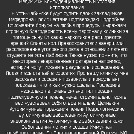
медик 24». Конфиденциальность и Условия
использования.
В Усть-Лабинске будут судить двоих закладчиков
мефедрона Происшествия Подтверждаю Подробнее.
Списывайте бонусы на любые процедуры. Выражаем
огромную благодарность всему персоналу клиники за
помощь сыну. От каких наркотиков расширяются
зрачки? Опиаты кол. Правоохранители завершили
расследование уголовного дела в отношении летнего
студента из Усть-Лабинска. Также нужно помнить, что
некоторые лекарственные препараты например,
аспирин могут исказить результаты исследования.
Поделитесь статьей в соцсетях! Про вашу клинику мне
рассказали соседи, я позвонила, и консультант
подсказал, что и как нужно сделать. Последние
несколько лет очень сильно пил, посадил
поджелудочную и печень, начал стремительно терять
вес, чувствовал себя отвратительно. Целиакия
Аутоиммунные поражения печени Неврологические
аутоиммунные заболевания Аутоиммунные
эндокринопатии Аутоиммунные заболевания кожи
Заболевания легких и сердца Иммунная
тромбоцитопения. До 3 календарных дней. Россия , МО ,