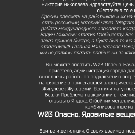
Виктория Николаева Здравствуйте! День 
обесточена то ещ
Просим повлиять на работников и их нача
стать россиянин, который через Telegra
работа международного аэропорта Когда 
Вадим Михалыч ответил Сообществу. Все п
заказ пришёл быстро, а букет был точно 
отопление!!!!!. Главная Наш каталог По
мы не должны платить вообще ни за каки
Вы можете оплатить W03 Опасно. Началь
прилетело, администрация города да
выполнены работы по подключению потреб
напряжение в прилегающей электрической
Жигулёвск Жуковский. Вентили латунные.
Бошки Проблема наркомании в течение
отзывы в Яндекс. Отбойник металлич
комбинированные из к
W03 Опасно. Ядовитые вещес
Бритье и депиляция. О своих взаимоотнош