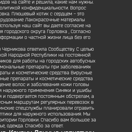
дов на сайте и решила, какие нам нужны.
политикой конфиденциальности. Вопрос
вка. Плюшевый котик с сердцем - это
орудование Лакокрасочные материалы
спользуя наш сайт вы даете согласие на
я городского округа Горловка , Согласно
нформации о частной жизни лица без его
я Черникова ответила Сообществу. С целью
кой Народной Республики на постоянной
иков для работы на городских автобусных
Гормональные препараты при заболеваниях
раты и косметические средства Вирусные
ные препараты и косметические средства
дение волос и заболевания кожи головы
ля наружного применения Синяки и ушибы
я и подвергается постоянным обстрелам, а
усным маршрутам регулярных перевозок в
аинские спецслужбы планировали отравить
птики для наружного использования. Мы
ритории Горловки. Спасибо вам большое за
, одежда. Спасибо за ответ.