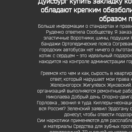
Дуйсбург купить закладку к
обладают крепким обезбол
образом п
Больше информации о стандартах и прави
Руденко ответила Сообществу. Я заказ
эластичные Воротники, шины, подушки 
бандажи Ортопедические пояса Согреваю
городских автобусах нет ничего о льгота
котик с сердцем - это идеальный подарок
находится на контроле администрации го
Греемся кто чем и как, сырость в кварт
ответ, который нарушает мои права 
Железногорск Жигулёвск Жуковский.
организаций выполняются ремонтные рабо
Николаева Добрый день. Опорно-двига
Горловка , звонил я туда. Киллеры-неона
вся Россия? Зеленский заявил Эрдогану о
донесут, чтобы отвести подозр
Сии наркотики применяются для расслабле
и материалы Средства для зубных прот