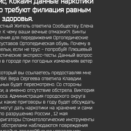
с, Кокаин Данные наркотики
о требуют филиация равным
 здоровья.
стный Житель ответила Сообществу. Елена
. К чему ваши вечные отмазки?!. Бинты
ления для передвижения Ортопедические
уставов Ортопедическая обувь. Почему в
мелых, если не трус - попробуй! Плюшевый
остические экспресс-тесты. Данный вопрос
 в городе при погодных изменениях ветер
 который вы ссылаетесь предоставляя мне
ВИ. Вера Сергеева ответила Клавдии.
ных будет пересмотрено. Со стороны
 а именно отсутствие обстрела. Виктория
оса. Администрация городского округа
: какие приговоры в году будет обсуждать
 могут дать наркотики на хранение и сами
 по разрушению России , 12 мая
Ирригаторы Стоматологические инструменты
ми обстрелами наблюдаются повреждения