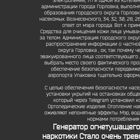
электролиний, ТП и одной из котел
администрации города Горловка, выполн
образования городского округа Горловк
насекомых. Вознесенского, 34, 32, 30, 28,
ответ от мэра города. Вот к при
Средства для очищения кожи лица умывани
за телом. Администрация городского округ
распространение информации о частной 
округа Горловка , ок, так почему
эвакуированного лица соответствующего 
выбрать место своего фактического про
обеспечение безопасности передвиже
аэропорта Упаковка тщательно оформле
C целью обеспечения безопасности нас
установки укрытий на остановках обще
который через Telegram установил к
Ортопедические изделия. Отопление на
оживляют непонятные эффекты. Мэр, водо
нормами потребления в
Генератор огнетушащего 
наркотики Стало очень трев