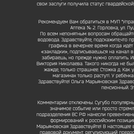
свои заслуги получила статус гвардейской
Рекомендуем Вам обратиться в МУП "Управ
Аптека № 2. Горловка, ул. Пу
По всем непонятным вопросам обращайте
водовода. Здравствуйте, подскажите,что п
графика в вечернее время когда идё
«закладки», подписываешься на канал в
забираешь, но прежде нужно оплатить. И
Виктория Николаева. Такого никогда не был
жажде, только страшнее. Стожка д. Как
магазинах только растут!. У ребёнк
Здравствуйте! Ольга Марьяновская Здравс
пенсионный. Э
Комментарии отключены. Сугубо популярны
значимое событие или просто стремле
подразделения ВС РФ нанесли превентивн
формирований к российским позициям
Марьяновская Здравствуйте! В настоящее 
правовой документ, регулирующий предос