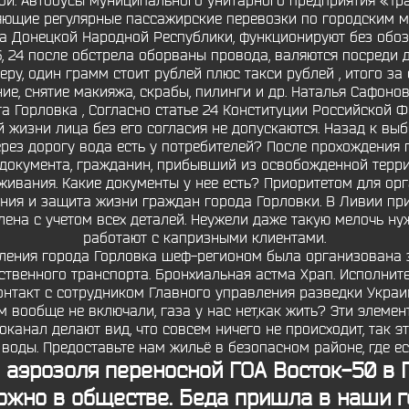
ьной. Автобусы муниципального унитарного предприятия «Т
яющие регулярные пассажирские перевозки по городским 
а Донецкой Народной Республики, функционируют без обо
 26, 24 после обстрела оборваны провода, валяются посреди 
меру, один грамм стоит рублей плюс такси рублей , итого за
е, снятие макияжа, скрабы, пилинги и др. Наталья Сафонов
а Горловка , Согласно статье 24 Конституции Российской Ф
жизни лица без его согласия не допускаются. Назад к вы
 через дорогу вода есть у потребителей? После прохождения
документа, гражданин, прибывший из освобожденной терр
живания. Какие документы у нее есть? Приоритетом для ор
ния и защита жизни граждан города Горловки. В Ливии п
на с учетом всех деталей. Неужели даже такую мелочь нуж
работают с капризными клиентами.
еления города Горловка шеф-регионом была организована з
ственного транспорта. Бронхиальная астма Храп. Исполните
онтакт с сотрудником Главного управления разведки Укра
м вообще не включали, газа у нас нет,как жить? Эти элемен
канал делают вид, что совсем ничего не происходит, так э
оды. Предоставьте нам жильё в безопасном районе, где есть 
аэрозоля переносной ГОА Восток-50 в 
ожно в обществе. Беда пришла в наши го