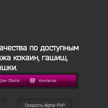
ачества по доступным
ажа кокаин, гашиш,
ошки.
Дом Сбыта!
Контакты!
Скорость Alpha-PVP