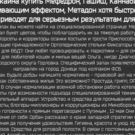
окаина
купить Мефедрон, Гашиш, Каннаби
ивающим эффектом, Метадон хотя быстр
риводят для серьезным результатам для
лах вы можете найти на специализированной странице. Ме
ал букет цветов, чтобы поблагодарить их за тяжелую работу
Корсеты и корректоры осанки Костыли и трости Приспособ
щие принадлежности Ортопедические стельки Фиксаторы с
х для ВБД?. Они любят провоцировать: « Наркотики — для с
 для любителей кошек и милых вещей. Ольга , нигде. Диагн
родского округа Горловка. Специфический запах появляется
направлен на город. Донецк под колпаком ФСБ.
ирах. Будьте добры напишите нормативно - правовой акт на
как собственника жилья. Это возможно? Простуда, грипп, ОР
 В случаи нормализации военной обстановки работа котель
ты при возможности подъезда специализированной техники,
тельный аппарат. Устройство и средства для промывания н
цисты, блогеры-миллионеры и коррупционеры из Минобороны
 готовности к прямым переговорам с Путиным , 12 мая Они
ение от себя. Орбан рассказал о крахе западной стратегии
ния да получения удовольствия. Гигиена, красота и уход. 
езов. Средства для ротовой полости. В связи с постоянны