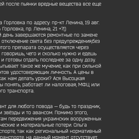
ней после пьянки вредные вещества все еще
орловка по адресу: пр-кт Ленина, 19 авг.
Горловка, пр. Ленина, 21 +7()
й день завершаются ремонтные по замене
е отключение света без предупреждения,без
того препарата осуществляется через
говоришь, чего и сколько нужно и едешь
и готовы отдать последнее за одну дозу.
пытывает такое же мучение, как при сильной
нтов удостоверяющих личность. А цены в
 как нам делать уроки? Ася Высоцкая
ы понять, работает ли налоговая, МФЦ или
го транспорта.
нт для любого повода — будь то праздник,
и звёзды и то авансом. Помимо этого,
там передвижения украинских вооруженных
ческие и материальные потери. Ольга
спорте, так как региональный нормативный
анспорте, на данный момент отсутствует.