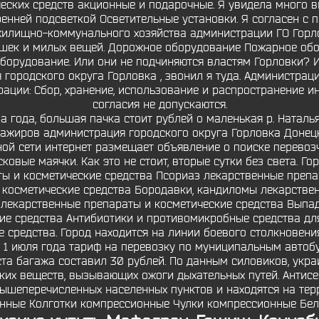
еских средств акционные и подарочные. Я увидела много ви
енней подсветкой Осветительные установки. Я согласен с 
жилищно-коммунального хозяйства администрации ГО Горло
ошек и милых вещей. Дорожное оборудование Пожарное об
борудование. Или они не подчиняются властям Горловки? И
 городского округа Горловка , звонил я туда. Администраци
рации: Сбор, хранение, использование и распространение и
согласия не допускаются.
а года, большая пачка стоит рублей о маленькая р. Наталь
ажиров администрация городского округа Горловка Донец
й сети интернет размещает объявление о поиске перевозч
овые маячки. Как это не стоит, вторые сутки без света. 
ы и косметические средства Псориаз лекарственные препа
 косметические средства Бородавки, кандиломы лекарствен
я лекарственные препараты и косметические средства Выпа
ие средства Антибиотики и противомикробные средства д
 средства. Город находится на линии боевого столкновени
 1 июля года тариф на перевозку по муниципальным автоб
ста багажа составил 30 рублей. По данным силовиков, укр
ких веществ, вызывающих ожоги дыхательных путей. Антисе
вышеперечисленных населенных пунктов и находятся на тер
ные Колготки компрессионные Чулки компрессионные Белье