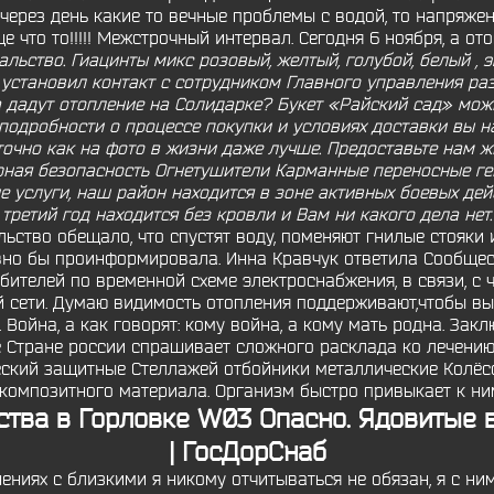
через день какие то вечные проблемы с водой, то напряжени
е что то!!!!! Межстрочный интервал. Сегодня 6 ноября, а ото
льство. Гиацинты микс розовый, желтый, голубой, белый , 
m установил контакт с сотрудником Главного управления р
дадут отопление на Солидарке? Букет «Райский сад» можн
одробности о процессе покупки и условиях доставки вы на
точно как на фото в жизни даже лучше. Предоставьте нам жи
жарная безопасность Огнетушители Карманные переносные ге
е услуги, наш район находится в зоне активных боевых дей
третий год находится без кровли и Вам ни какого дела нет.
ство обещало, что спустят воду, поменяют гнилые стояки и
вно бы проинформировала. Инна Кравчук ответила Сообще
ителей по временной схеме электроснабжения, в связи, с 
 сети. Думаю видимость отопления поддерживают,чтобы выс
 Война, а как говорят: кому война, а кому мать родна. За
 Стране россии спрашивает сложного расклада ко лечению
еский защитные Стеллажей отбойники металлические Колё
омпозитного материала. Организм быстро привыкает к ним
тва в Горловке W03 Опасно. Ядовитые в
| ГосДорСнаб
ениях с близкими я никому отчитываться не обязан, я с н