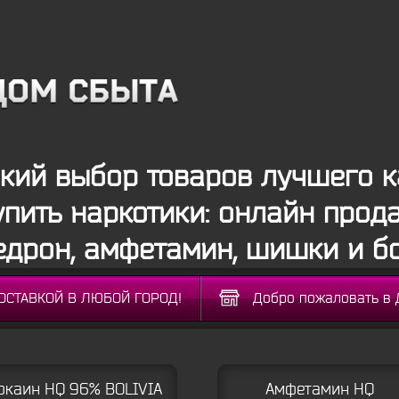
ий выбор товаров лучшего к
упить наркотики: онлайн прод
дрон, амфетамин, шишки и б
ДОСТАВКОЙ В ЛЮБОЙ ГОРОД!
Добро пожаловать в 
окаин HQ 96% BOLIVIA
Амфетамин HQ