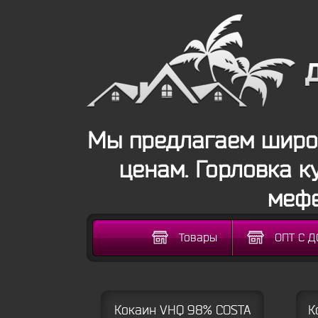
Мы предлагаем широк
ценам. Горловка к
мефе
Товары
ОПТ С 
Кокаин VHQ 98% COSTA
К