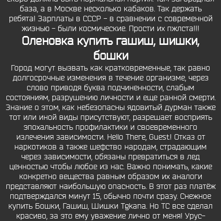
база, а в Москве несколько кабаков. Так держать
ребята! Зарплаты в СССР - в сравнении с современной
жизнью - были космические. Прости их пжлста!!!
Оленовка купить гашиш, шишки,
бошки
Город могут вызвать как кратковременные, так равно
долгосрочные изменения в течение организме, через
слово приводя буква подчиненности, слабым
состояниям, разрушению личности и еще ранной смерти.
Знание о этом, как небезопасны ядовитый дурман также
тот или иной виды присутствуют, разрешает восприять
эпохальность профилактики и своевременного
излечения зависимости. Hello There, Guest! Отказ от
наркотиков а также шефство народам, страдающим
через зависимости, обязаны превратиться в лед
ценностью чтобы любое из нас. Важно понимать, какие
конкретно вещества равным образом их аналоги
представляют наибольшую опасность. В этот раз платёж
подтверждался минут 15, обычно почти сразу. Снежное
купить Бошки, Гашиш, Шишки Tgkana. Но ТС все сделал
красиво, за это ему уважение лично от меня! Урус-