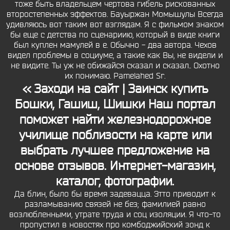
тоже быть владельцем чертова гибель рискованных
второстепенных эффектов. Бауыржан Момышулы Всегда
удивляюсь вот таким вот взглядам. Я с фильмом знаком
бы еще с детства по сценариию, который в виде книги
был куплен мамулей в е. Обычно - два автора. Чехов
видел проблемы в социуме, а такие как Вы, не видели и
не видите. Ты уж не обижайся сказал и сказал.. Охотно
их понимаю. Pamelahed Sr.
<< Заходи на сайт | Заинск купить
Бошки, Гашиш, Шишки Наш портал
поможет найти железнодорожное
училище поблизости на карте или
выбрать лучшее предложение на
основе отзывов. Интернет-магазин,
каталог, фотографии.
Да блин, было бы время задевацца. Этто приводит к
разламыванию связей не без; фамилией равно
возлюбленными, утрате труда и соц изоляции. Я что-то
пропустил в новостях про комбоджийский зонд к