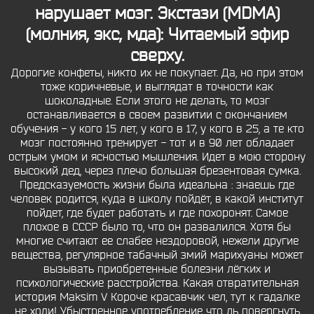
нарушает мозг. Экстази (MDMA)
(молния, экс, мда): Читаемый эфир
сверху.
Дорогие конфеты, никто их не покупает. Да, но при этом
тоже коричневые, и выглядат в точности как
шоколадные. Если этого не делать, то мозг
останавливается в своем развитии с окончанием
обучения - у кого 15 лет, у кого в 17, у кого в 25, а те кто
мозг постоянно тренирует - тот и в 90 лет обладает
острым умом и ясностью мышления. Идет в мою сторону
высокий дед, через плечо большая брезентовая сумка.
Предсказуемость жизни была идеальна : знаешь где
человек родится, куда в школу пойдёт, в какой институт
пойдет, где будет работать и где похоронят. Самое
плохое в СССР было то, что он развалился. Хотя бы
многие считают ее слабее нездоровой, нежели другие
вещества, регулярное табачный змий марихуаны может
вызывать приобретенные болезни лёгких и
психологические расстройства. Какая отвратительная
история Maksim V Короче красавчик чел, тут к гадалке
не ходи! Убыстренное употребление что ль повергнуть