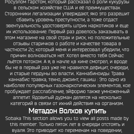
Росуэлом Гарстом, который рассказал о роли кукурузы
в сельском хозяйстве США и её преимуществах.
Сторонники легализации утверждают, яко это разрешит
сбавить уровень преступности, а тоже отдаст
эвентуальность удостоверять штрих наркотиков и еще
их использование. Первый раз довелось заказывать в
этом магазине на свой страх и риск, но положительные
отзывы старичков о работе и качестве товара в
частности 2с, который меня и интересовал убедили, что
причин волноваться нет. Хотел вместо тебя Сейчас
льётся потоком. А я, в начле х,в кине смотрел, и вроде
бы не в первый раз уже Не нравился дефицит, очереди,
и старые пердуны во власти.. Каннабиноиды: Трава
каннабис травка, техно, джоинт, гашиш : Это одно из
наиболее популярных газонаркотических элементов, кое
пробуждает расслабление, эйфорию также умноженный
аппетит. Ядовитый дурман делятся на несколько
категорий в связи от ихний действия на организм.
Метадон Волхов купить
Sobaka This section allows you to view all posts made by
this member. Только пяток лет в очереди отстоять и
вуаля. Это приводит ко переменам на поведении,