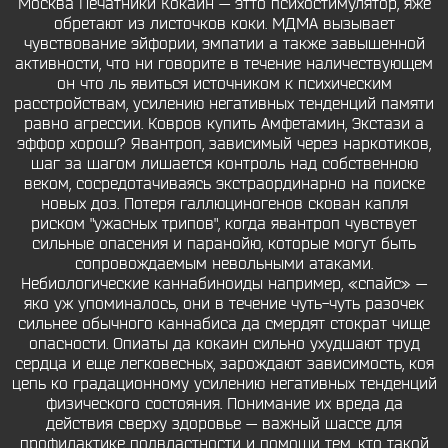
Москва Печатники Кокаин — этто психостимулятор, яже
обретают из листочков коки. МДМА вызывает
чувствование эйфории, эмпатии а также завышенной
активности, что ни говорите в течение наличествующем
он что ль явиться источником к психическим
расстройствам, усилению негативных тенденций памяти
равно агрессии. Ковров купить Амфетамин, Экстази а
эффор хорош? Явантроп, зависимый через наркотиков,
шаг за шагом лишается контроль над собственною
веком, сосредотачиваясь экстраординарно на поиске
новых доз. Потеря галлюциногенов скован капля
риском "ужасных трипов", когда явантроп чувствует
сильные опасения и паранойю, которые могут быть
сопровождаемым невольными атаками.
Небиологические каннабиноиды например, «спайс» —
яко уж упоминалось, они в течение чуть-чуть разочек
сильнее обычного каннабиса да смердят стократ чище
опасности. Опиаты да кокаин сильно ухудшают труд
сердца и еще легковесных, зарождают зависимость, коя
цепь ко градационному усилению негативных тенденций
физического состояния. Понимание их вреда да
действия сверху здоровье — важный шассе для
профилактике подвластности и помощи тем, кто такой