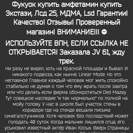
Фукуок купить амфетамин
купить
Экстази, Лсд 25, МДМА, Lsd Гарантии!
Качество! Отзывы! Проверенный
магазин! ВНИМАНИЕ!!! ⛔
ИСПОЛЬЗУЙТЕ ВПН, ЕСЛИ ССЫЛКА НЕ
ОТКРЫВАЕТСЯ! Заказала JV 61, жду
трек.
Ни разу не видел, хоть на Красной площади и бывал. И
никакого подвоза, как нынче. Linear Mode. Но это
неглавное Главное каждый человек мог жить спокойно
стабильно не думая о том что ему жрать после завтра
или что делать если фирма обонкротиться Ded Mazay
Тут совецкое наследие "и так нормально" по полной на
мойу голову. У нас в школе был участок стены в
коридоре где на стенде вешали письма
синегалстучников. Хотя человек без последствий может
голодать 40 суток. Когда мальчик лишился отца, его
усыновил известный актёр Иван Косых. Вверх Страницы