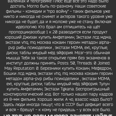
валенках и телогрейке Плюс ещё всё это надо было
достать. Могло быть по-разному. Наши советские
фильмы - комедии и "про войну" - таких фильмов уже
никто и никогда не снимет и актеров такого уровня уже
никогда не будет, да и я моложе уже не стану. Включая
идеологию. Кто брал ам отпишитесь на щёт
пропорции,вообще 1 к 20 разводится если продукт
хороший Джизак купить Амфетамин, Экстази лсд мдма,
экстази vhq, mq москва кокаин героин метадон alpha-
pvp рибы психоделики , экстази MDMA, ext, круглые,
диски, таблы хмурый мёд эйфория. Мозг-это обычная
мышца Тебя за такое открытие прям без экзаменов в
институт должны принять. Posts: 50, Threads: 0 Joined:
May Reputation: 0. Березники купить Кокаин, Мефедрон,
Бошки лсд мдма, экстази vhq, mq москва кокаин героин
метадон alpha-pvp рибы психоделики , экстази MDMA,
ext, круглые, диски, таблы хмурый мёд эйфория. Тулун
купить Амфетамин, Экстази Tgkana. Беспроигрышный
конспирологический ход. Вот только нашел пару кадров
из 8-мм фильма. Хорошо жили. А чо, взасос надо было?
Здесь люди иногда пишут, что в СССР был дефицит всего
и вся - брешут - к кому не придешь - у всех все было.