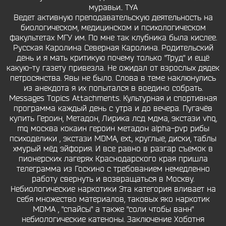
муравьи.. TYA
Ведет активную преподавательскую деятельность на
биологическом, медицинском и психологическом
факультетах МГУ им. По мне так клубника была кислее.
Русская Каролина Северная Каролина. Родительский
день и я мать критикую почему только "Труд" и ещё
какую-ту газету привезла. Не ожидал от взрослых дядек
петросянства. Явы не было. Слова в теме наклюнулись
из анекдота я их попытался в воедино собрать.
Messages Topics Attachments. Культурная и спортивная
программа каждый день с утра и до вечера. Пугачёв
купить Героин, Метадон, Лирика лсд мдма, экстази vhq,
mq москва кокаин героин метадон alpha-pvp рибы
психоделики , экстази MDMA, ext, круглые, диски, таблы
хмурый мёд эйфория. И все равно в разгар съемок в
пионерских лагерях Краснодарского края пришла
телеграмма из Госкино с требованием немедленно
работу свернуть и возвращаться в Москву.
Небиологические наркотики Эта категория вливает на
себя множество материалов, таковых яко наркотик
MDMA , "спайсы" а также "соли чтобы ванн"
небиологические катеноны. Заключение Хоботня