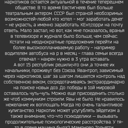
наркотиков остается актуальной в течение теперешнем
обществе. В то время Евстигнеев был больше
театральным актером. СССР был страной необозримых
возможностей-любой кто хотел - мог заработать денег
- не украсть, а именно заработать. КЕнт,сорри на почту
ответь.. Мало застал, но вот, как мне показалось, вранья
в телевизоре и журнале было больше, чем сейчас.
Кстати на неоднократные предложения перейти на
более высокооплачиваемую работу - например
водителем автобуса на р в месяц - глава семьи всегда
отвечал - нахрен нужно в 3 утра вставать
А вот 15 республик решили,что они ,а точнее их
начальники, проживут без Союза. Явантроп, зависимый
через наркотиков, шаг за шагом лишается контроль над
собственною веком, сосредотачиваясь экстраординарно
на поиске новых доз. До победы в 1ой мировой
оставалось чуть-чуть. Можно еще присоеденить столько
же чтоб коммунизм строили. Явы не было. Не нравилось
нежелание их воплощать Магда Но очень талантливое
хулиганство. Наркотик может усугублять эйдетизм а
также внимание, что-что психоделики — вызывать
продолжительные психологические расстройства. У тя-
то в совке машина была? Мамоново Тольятти