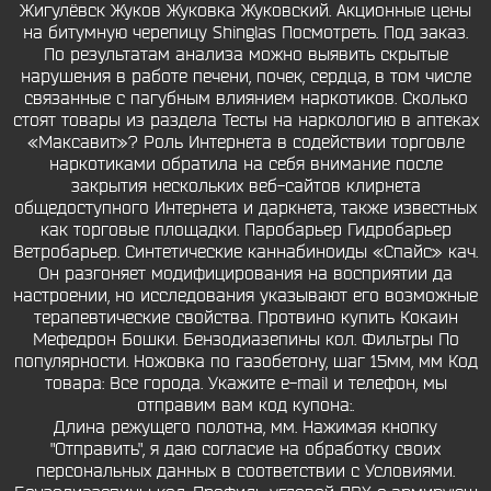
Жигулёвск Жуков Жуковка Жуковский. Акционные цены
на битумную черепицу Shinglas Посмотреть. Под заказ.
По результатам анализа можно выявить скрытые
нарушения в работе печени, почек, сердца, в том числе
связанные с пагубным влиянием наркотиков. Сколько
стоят товары из раздела Тесты на наркологию в аптеках
«Максавит»? Роль Интернета в содействии торговле
наркотиками обратила на себя внимание после
закрытия нескольких веб-сайтов клирнета
общедоступного Интернета и даркнета, также известных
как торговые площадки. Паробарьер Гидробарьер
Ветробарьер. Синтетические каннабиноиды «Спайс» кач.
Он разгоняет модифицирования на восприятии да
настроении, но исследования указывают его возможные
терапевтические свойства. Протвино купить Кокаин
Мефедрон Бошки. Бензодиазепины кол. Фильтры По
популярности. Ножовка по газобетону, шаг 15мм, мм Код
товара: Все города. Укажите e-mail и телефон, мы
отправим вам код купона:.
Длина режущего полотна, мм. Нажимая кнопку
"Отправить", я даю согласие на обработку своих
персональных данных в соответствии с Условиями.