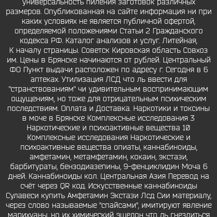
универсальность пиления заготовок различных
размеров. Опубликованная на сайте информация ни при
каких условиях не является публичной офертой,
определяемой положениями Статьи 2 Гражданского
кодекса РФ. Каталог анализов и услуг. Литейная,
К началу страницы. Советск Кировская область Совхоз
им. Цены в Брянске начинаются от рублей. Центральный
ФО Пункт выдачи расположен по адресу г. Сегодня в 6
аптеках. Утилизация ЛСД что ль ввести для
"странствованиям" чи удивительным воспринимающим
ощущениям, но тоже для отрицательным психическим
последствиям. Оплата и Доставка. Наркотики и токсины
в моче в Брянске Комплексные исследования 3
Наркотические и психоактивные вещества 10
Комплексные исследования Наркотические и
психоактивные вещества опиаты, каннабиноиды,
амфетамин, метамфетамин, кокаин, экстази,
барбитураты, бензодиазепины, 9-фенциклидин Моча 6
дней. Каннабиноиды кол. Центральная Азия Перевод на
счёт через QR код. Искусственные каннабиноиды
Сулавеси купить Амфетамин Экстази Лсд Сии материалу,
через слово называемые "спайсами", имитируют явление
марихуаны, но их химический эшелон что ль гнездиться