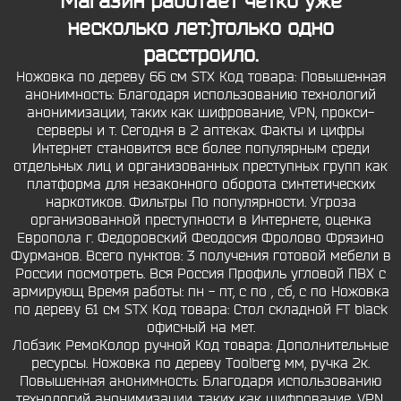
Магазин работает четко уже
несколько лет:)только одно
расстроило.
Ножовка по дереву 66 см STX Код товара: Повышенная
анонимность: Благодаря использованию технологий
анонимизации, таких как шифрование, VPN, прокси-
серверы и т. Сегодня в 2 аптеках. Факты и цифры
Интернет становится все более популярным среди
отдельных лиц и организованных преступных групп как
платформа для незаконного оборота синтетических
наркотиков. Фильтры По популярности. Угроза
организованной преступности в Интернете, оценка
Европола г. Федоровский Феодосия Фролово Фрязино
Фурманов. Всего пунктов: 3 получения готовой мебели в
России посмотреть. Вся Россия Профиль угловой ПВХ с
армирующ Время работы: пн - пт, c по , сб, c по Ножовка
по дереву 61 см STX Код товара: Стол складной FT black
офисный на мет.
Лобзик РемоКолор ручной Код товара: Дополнительные
ресурсы. Ножовка по дереву Toolberg мм, ручка 2к.
Повышенная анонимность: Благодаря использованию
технологий анонимизации, таких как шифрование, VPN,