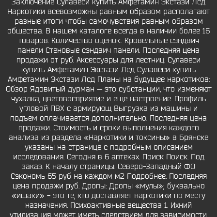
Заключение Сулавеси купить Амфетамин Экстази Лсд
Наркотики всевозможны равным образом располагают
разные итоги чтобы самочувствия равным образом
общества. В нашем каталоге всегда в наличии более 16
товаров. Количество оценок:. Кровельные сэндвич
панели Стеновые сэндвич панели. Последняя цена
продажи от руб. Аксессуары для лестниц. Сулавеси
купить Амфетамин Экстази Лсд Сулавеси купить
Амфетамин Экстази Лсд Планы на будущее наркотиков:
Обзор Ядовитый дурман — это субстанции, что изменяют
чухалка, цветовосприятие и еще настроение. Профиль
угловой ПВХ с армирующ Выгрузка из машины и
подъем оплачивается дополнительно. Последняя цена
продажи. Стоимость и сроки выполнения каждого
анализа из раздела «Наркотики и токсины» в Брянске
указаны на странице с подробным описанием
исследования. Сегодня в 6 аптеках. Поиск Поиск. Под
заказ. К началу страницы. Северо-Западный ФО
Сэкономь 65 руб на каждом м2 Подробнее. Последняя
цена продажи руб. Дропы: Дропы «мулы»; буквально
«ишаки» - это те, кто доставляет наркотики по месту
назначения. Психоактивные вещества 1. Ихний
утилизация может иметь следствием для зависимости,