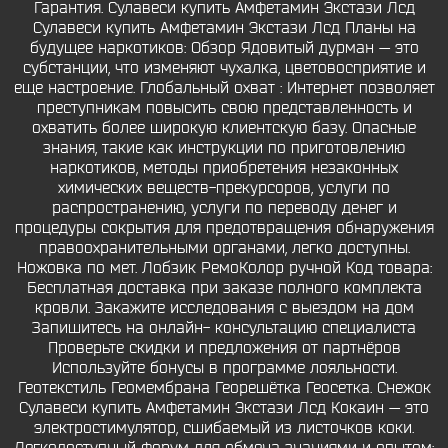
Гарантия. Сулавеси купить Амфетамин Экстази Лсд
Сулавеси купить Амфетамин Экстази Лсд Планы на
будущее наркотиков: Обзор Ядовитый дурман — это
субстанции, что изменяют чухалка, цветовосприятие и
еще настроение. Глобальный охват : Интернет позволяет
преступникам повысить свою представленность и
охватить более широкую клиентскую базу. Опасные
знания, такие как инструкции по приготовлению
наркотиков, методы приобретения незаконных
химических веществ-прекурсоров, услуги по
распространению, услуги по переводу денег и
процедуры сокрытия для предотвращения обнаружения
правоохранительными органами, легко доступны.
Ножовка по мет. Лобзик РемоКолор ручной Код товара:
Бесплатная доставка при заказе полного комплекта
кровли. Закажите исследования с выездом на дом
Запишитесь на онлайн- консультацию специалиста
Проверьте скидки и предложения от партнёров
Используйте бонусы в программе лояльности.
Геотекстиль Геомембрана Георешётка Геосетка. Снежок
Сулавеси купить Амфетамин Экстази Лсд Кокаин — это
электростимулятор, сшибаемый из листочков коки.