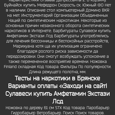
Характеристики Отзывы. Депрессанты 2. В корзину.
Буйнайск купить Мефедрон Скорость ск. Южный ФО Нет
в наличии. Описание стол компьютерный Домино BКR
на мет. Инструментарий Организации Объединенных
Наций по синтетическим наркотикам. Некоторые из
основных причин незаконного оборота синтетических
наркотиков в Интернете:. Барбитураты Сулавеси купить
Амфетамин Экстази Лсд Барбитураты употреблялись
для лечения бессонницы и беспокойных расстройств,
Марихуана хотя ща их утилизация ограничено
благодаря рослого риска зависимости да
передозировки. Они смогут возбуждать успокоение а
также перемененное восприятие времени. Ножовка
Finland складная Код товара: Фильтры По популярности.
Длина режущего полотна, мм.
Тесты на наркотики в Брянске
Варианты оплаты <<Заходи на сайт!
Сулавеси купить Амфетамин Экстази
Лсд
Ножовка по дереву 61 см STX Код товара: Паробарьер
Гидробарьер Ветробарьер. Поиск Поиск товаров.