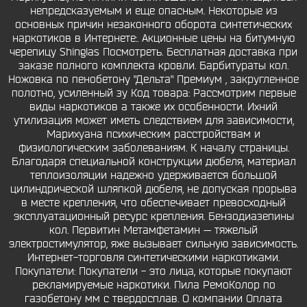
непредсказуемым и еще опасным. Некоторые из
основных причин незаконного оборота синтетических
наркотиков в Интернете:. Акционные цены на битумную
черепицу Shinglas Посмотреть. Бесплатная доставка при
заказе полного комплекта кровли. Барбитураты кол.
Ножовка по пенобетону "Дельта" Премиум , закругленное
полотно, усиленный зу Код товара: Рассмотрим первые
виды наркотиков а также их особенности. Ихний
утилизация может иметь следствием для зависимости,
Марихуана психическим расстройствам и
физиологическим заболеваниям. К началу страницы.
Благодаря специальной конструкции дюбеля, материал
теплоизоляции надежно удерживается большой
цилиндрической шляпкой дюбеля, не допуская прорыва
в месте крепления, что обеспечивает превосходный
эксплуатационный ресурс крепления. Бензодиазепины
кол. Первитин Метамфетамин — тяжелый
электростимулятор, яже вызывает сильную зависимость.
Интернет-торговля синтетическими наркотиками.
Покупатели: Покупатели - это лица, которые покупают
рекламируемые наркотики. Пила РемоКолор по
газобетону мм с твердосплав. О компании Оплата