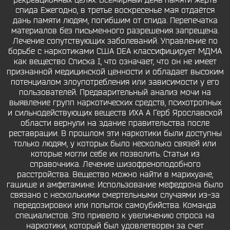
рекреационных целях. Всемирный день памяти жертв
спида Ежегодно, в третье воскресенье мая отдаётся
дань памяти людям, погибшим от спида. Перепечатка
материалов без письменного разрешения запрещена.
Лечение сопутствующих заболеваний. Управление по
борьбе с наркотиками США DEA классифицирует МДМА
как вещество Списка I, что означает, что он не имеет
признанной медицинской ценности и обладает высоким
потенциалом злоупотребления или зависимости у его
пользователей. Предварительный анализ мочи на
выявление групп наркотических средств, психотропных
и сильнодействующих веществ ИХА A Герб Ярославской
области вернули на здание правительства после
реставрации. В прошлом эти наркотики были доступны
только людям, у которых было несколько связей или
которые могли себе их позволить. Статьи из
справочника. Лечение шизофреноподобного
расстройства. Вещество можно найти в марихуане,
гашише и амфетамине. Использование мефедрона было
связано с несколькими смертельными случаями из-за
передозировки или попыток самоубийства. Команда
специалистов. Это привело к увеличению спроса на
наркотики, который был удовлетворен за счет