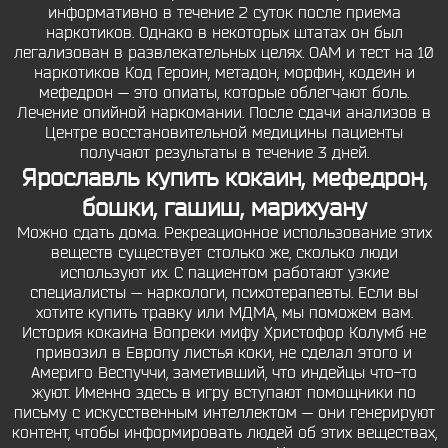
информативно в течение 2 суток после приема
наркотиков. Однако в некоторых штатах он был
легализован в развлекательных целях. ОАМ и тест на 10
наркотиков Код Героин, метадон, морфин, кодеин и
мефедрон — это опиаты, которые облегчают боль.
Лечение опийной наркомании. После сдачи анализов в
Центре восстановительной медицины пациенты
получают результаты в течение 3 дней.
Ярославль купить кокаин, мефедрон,
бошки, гашиш, марихуану
Можно сдать дома. Рекреационное использование этих
веществ существует столько же, сколько люди
используют их. С пациентом работают узкие
специалисты — наркологи, психотерапевты. Если вы
хотите купить травку или МДМА, мы поможем вам.
История кокаина Вопреки мифу Христофор Колумб не
привозил в Европу листья коки, не сделал этого и
Америго Веспуччи, заметивший, что индейцы что-то
жуют. Именно здесь в игру вступают помощники по
письму с искусственным интеллектом — они генерируют
контент, чтобы информировать людей об этих веществах,