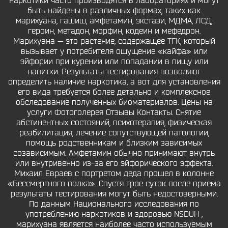
наркотики часто производятся в лабораториях и могут
быть найдены в различных формах, таких как
марихуана, гашиш, амфетамин, экстази, МДМА, ЛСД,
героин, метадон, морфин, кодеин и мефедрон.
Марихуана — это растение, содержащее ТГК, который
вызывает у потребителя ощущение «кайфа» или
эйфории при курении или попадании в пищу или
напитки. Результаты тестирования позволяют
определить наличие наркотика, а вот для установления
его вида требуется более детально и комплексное
обследование полученных биоматериалов. Цены на
услуги Фотоголерея Отзывы Контакты. Снятие
абстинентных состояний, психотерапия, физическая
реабилитация, лечение сопутствующей патологии,
помощь родственникам и близким зависимых
созависимым. Амфетамин обычно принимают внутрь
или внутривенно из-за его эйфорического эффекта.
Михаил Евраев с портретом деда прошел в колонне
«Бессмертного полка». Спустя трое суток после приема
результаты тестирования могут быть недостоверными.
По данным Национального исследования по
употреблению наркотиков и здоровью NSDUH ,
марихуана является наиболее часто используемым