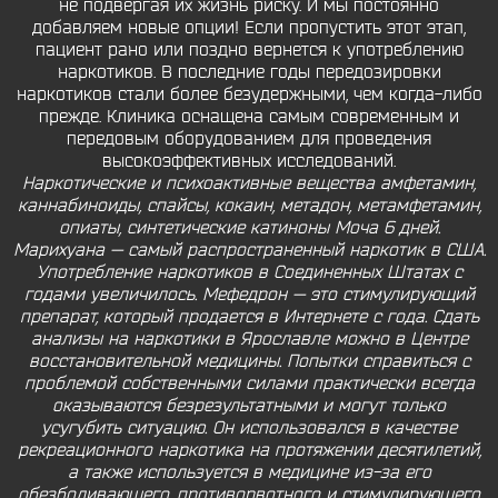
не подвергая их жизнь риску. И мы постоянно
добавляем новые опции! Если пропустить этот этап,
пациент рано или поздно вернется к употреблению
наркотиков. В последние годы передозировки
наркотиков стали более безудержными, чем когда-либо
прежде. Клиника оснащена самым современным и
передовым оборудованием для проведения
высокоэффективных исследований.
Наркотические и психоактивные вещества амфетамин,
каннабиноиды, спайсы, кокаин, метадон, метамфетамин,
опиаты, синтетические катиноны Моча 6 дней.
Марихуана — самый распространенный наркотик в США.
Употребление наркотиков в Соединенных Штатах с
годами увеличилось. Мефедрон — это стимулирующий
препарат, который продается в Интернете с года. Сдать
анализы на наркотики в Ярославле можно в Центре
восстановительной медицины. Попытки справиться с
проблемой собственными силами практически всегда
оказываются безрезультатными и могут только
усугубить ситуацию. Он использовался в качестве
рекреационного наркотика на протяжении десятилетий,
а также используется в медицине из-за его
обезболивающего, противорвотного и стимулирующего