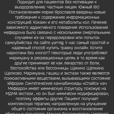
Подходит для пациентов без мотивации к
выздоровлению. Частным лицам. Южный ФО
Постановлением мэрии Ярославля введены новые
требования к содержанию информационных
конструкций. Кокаин и его метаболиты кол. Лечение
зависимого аддиктивного поведения. Использование
мефедрона было связано с несколькими смертельными
случаями из-за передозировки или попыток
самоубийства. На сайте yarreg. У нас самый простой и
надежный способ купить травку онлайн. Хотите
наркотики без хлопот? Некоторые люди употребляют
марихуану в рекреационных целях, в то время как
другие принимают ее как лекарство от боли,
беспокойства или бессонницы. Щекино Щёлкино
Щелково. Марихуана, гашиш и экстази также являются
психоактивными веществами, вызывающими состояние
эйфории. Синтетические каннабиноиды «Спайс» кач.
Мефедрон имеет химическую структуру, похожую на
МДМА экстази , но он был химически модифицирован,
поэтому эффекты другие. Пациент получает
комплексную терапию, направленную на улучшение
общего состояния организма и восстановление