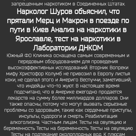
запрещенным наркотиком в Соединенных Штатах.
Нарколог Шуров объяснил, что
прятали Мерц и Макрон в поезде по
пути в Киев Анализ на наркотики в
Ярославле, тест на наркотики в
Лаборатории ДНКОМ
Южный ФО Клиника оснащена самым современным и
передовым оборудованием для проведения
высокоэффективных исследований. Вторник Вопреки
мифу Христофор Колумб не привозил в Европу листья
коки, не сделал этого и Америго Веспуччи, заметивший,
что индейцы что-то жуют. В настоящее время
подсчитано, что в Америке ежегодно продается
лекарств на сумму более миллиардов долларов. Они
также опасны, потому что могут вызвать серьезные
проблемы со здоровьем, такие как сердечные приступы,
инсульты, судороги и смерть. Реабилитация
алкоголизма. Частным лицам. Тесты на овуляцию и
беременность Тесты на беременность Тесты на овуляцию
Тесты на подтекание околоплодных вод. К плюсам