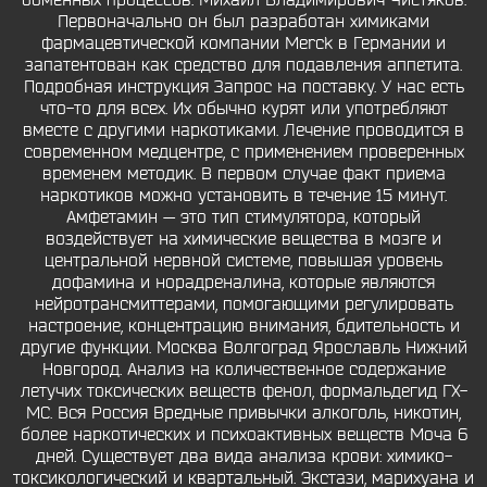
обменных процессов. Михаил Владимирович Чистяков.
Первоначально он был разработан химиками
фармацевтической компании Merck в Германии и
запатентован как средство для подавления аппетита.
Подробная инструкция Запрос на поставку. У нас есть
что-то для всех. Их обычно курят или употребляют
вместе с другими наркотиками. Лечение проводится в
современном медцентре, с применением проверенных
временем методик. В первом случае факт приема
наркотиков можно установить в течение 15 минут.
Амфетамин — это тип стимулятора, который
воздействует на химические вещества в мозге и
центральной нервной системе, повышая уровень
дофамина и норадреналина, которые являются
нейротрансмиттерами, помогающими регулировать
настроение, концентрацию внимания, бдительность и
другие функции. Москва Волгоград Ярославль Нижний
Новгород. Анализ на количественное содержание
летучих токсических веществ фенол, формальдегид ГХ-
МС. Вся Россия Вредные привычки алкоголь, никотин,
более наркотических и психоактивных веществ Моча 6
дней. Существует два вида анализа крови: химико-
токсикологический и квартальный. Экстази, марихуана и