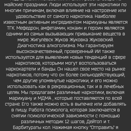
майские праздники. Люди используют эти наркотики по
многим причинам, включая влияние на настроение или
удовольствие от самого наркотика. Наиболее
известным активным ингредиентом марихуаны является
ТГК. Мефедрон, амфетамин, кокаин и героин являются
одними из самых вызывающих привыкание веществ в
мире. Жигулёвск Жуков Жуковка Жуковский.
Диагностика алкоголизма. Мы гарантируем
высококачественный, проверенный ИИ также
используется для выявления новых тенденций в сфере
наркотиков, которыми могут воспользоваться
наркокартели и банды. Он нашел свое место на рынке
наркотиков, потому что он более сильнодействующий,
чем другие упомянутые наркотики, и его можно
использовать как в рекреационных, так и в лечебных
целях. Мы предлагаем различные наркотики, включая
марихуану и МДМА , которые поставляются по всей
стране. Его также можно есть в выпечке или добавлять
в пищу. Работа психолога, которая заключается в
снятии психологической зависимости с помощью
различных методик 12 шагов, Дейтоп и т.
Барбитураты кол. Нажимая кнопку "Отправить" я