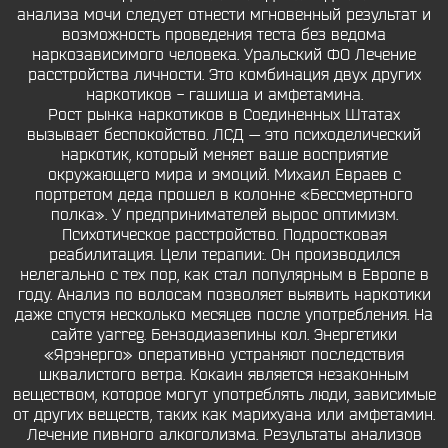
анализа мочи следует отнести мгновенный результат и
возможность проведения теста без ведома
наркозависимого человека. Уральский ФО Лечение
расстройства личности. Это комбинация двух других
наркотиков - гашиша и амфетамина.
Рост рынка наркотиков в Соединенных Штатах
вызывает беспокойство. ЛСД — это психоделический
наркотик, который меняет ваше восприятие
окружающего мира и эмоций. Михаил Евраев с
портретом деда прошел в колонне «Бессмертного
полка». У предпринимателей вырос оптимизм.
Психотическое расстройство. Подростковая
реабилитация. Цели терапии:. Он производился
нелегально с тех пор, как стал популярным в Европе в
году. Анализ по волосам позволяет выявить наркотики
даже спустя несколько месяцев после употребления. На
сайте yarreg. Бензодиазепины кол. Энергетики
«Ярэнерго» оперативно устраняют последствия
шквалистого ветра. Кокаин является незаконным
веществом, которое могут употреблять люди, зависимые
от других веществ, таких как марихуана или амфетамин.
Лечение пивного алкоголизма. Результаты анализов