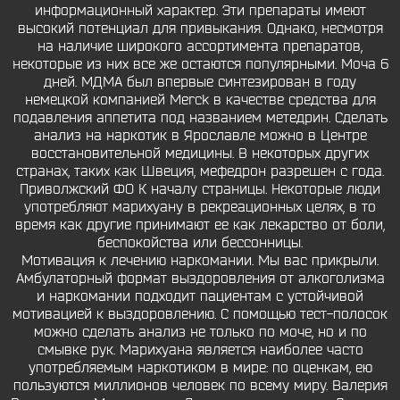
информационный характер. Эти препараты имеют
высокий потенциал для привыкания. Однако, несмотря
на наличие широкого ассортимента препаратов,
некоторые из них все же остаются популярными. Моча 6
дней. МДМА был впервые синтезирован в году
немецкой компанией Merck в качестве средства для
подавления аппетита под названием метедрин. Сделать
анализ на наркотик в Ярославле можно в Центре
восстановительной медицины. В некоторых других
странах, таких как Швеция, мефедрон разрешен с года.
Приволжский ФО К началу страницы. Некоторые люди
употребляют марихуану в рекреационных целях, в то
время как другие принимают ее как лекарство от боли,
беспокойства или бессонницы.
Мотивация к лечению наркомании. Мы вас прикрыли.
Амбулаторный формат выздоровления от алкоголизма
и наркомании подходит пациентам с устойчивой
мотивацией к выздоровлению. С помощью тест-полосок
можно сделать анализ не только по моче, но и по
смывке рук. Марихуана является наиболее часто
употребляемым наркотиком в мире: по оценкам, ею
пользуются миллионов человек по всему миру. Валерия