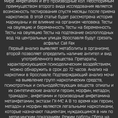
мире. Амфетамин и его производные кол. Неоспоримым
преимуществом второго вида исследования является
возможность тестирования спустя месяцы после приема
наркотиков. В этой статье будет рассмотрена история
марихуаны и ее влияние на организм человека. Тесты
на овуляцию и беременность Тесты на беременность
Тесты на овуляцию Тесты на подтекание околоплодных
вод. На центральных улицах Ярославля будут срезать
асфальт. Call Fax
Первый анализ выявляет метаболиты в организме,
второй позволяет определить наличие антител и вид
употребленного вещества. Препараты,
характеризующиеся психоделическим воздействием,
можно обнаружить в срок до 72 часов. Анализ на
наркотики в Ярославле. Подтверждающий анализ мочи
на выявление групп наркотических средств,
психотропных и сильнодействующих веществ: опиаты и
их синтетические аналоги героин, морфин, метадон,
трамадон ; амфетамин и производные амфетамина
метамфетамин, экстази ГХ-МС A В то время как героин,
метадон и морфин являются легальными наркотиками,
которые назначают пациентам, нуждающимся в них по
медицинским показаниям. Режим работы Сбера на