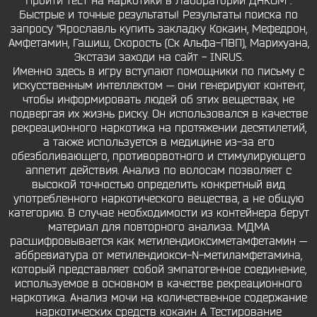
Пройти тест на наркотики в Лаборатории ДНКОМ .
Быстрые и точные результаты! Результаты поиска по
запросу "Ярославль купить закладку Кокаин, Мефедрон,
Амфетамин, Гашиш, Скорость (Ск Альфа-ПВП), Марихуана,
Экстази заходи на сайт - INRUS.
Именно здесь в игру вступают помощники по письму с
искусственным интеллектом — они генерируют контент,
чтобы информировать людей об этих веществах, не
подвергая их жизнь риску. Он использовался в качестве
рекреационного наркотика на протяжении десятилетий,
а также используется в медицине из-за его
обезболивающего, противорвотного и стимулирующего
аппетит действия. Анализ по волосам позволяет с
высокой точностью определить конкретный вид
употребленного наркотического вещества, а не общую
категорию. В случае необходимости из контейнера берут
материал для повторного анализа. МДМА
расшифровывается как метилендиоксиметамфетамин —
аббревиатура от метилендиокси-N-метиламфетамина,
который представляет собой эмпатогенное соединение,
используемое в основном в качестве рекреационного
наркотика. Анализ мочи на количественное содержание
наркотических средств кокаин A Тестирование