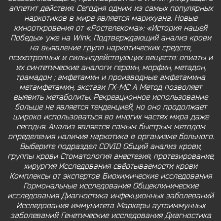
аппетит действия. Сегодня одним из самых популярных
наркотиков в мире является марихуана. Новые
кинооткровения от «Ростелекома»: «История нашей
Победы» уже на Wink. Подтверждающий анализ крови
на выявление групп наркотических средств,
психотропных и сильнодействующих веществ: опиаты и
их синтетические аналоги героин, морфин, метадон,
трамадон ; амфетамин и производные амфетамина
метамфетамин, экстази ГХ-МС A Метод позволяет
выявить метаболиты. Рекреационное использование
больше не является тенденцией, но оно продолжает
широко использоваться во многих частях мира даже
сегодня. Анализ является самым быстрым методом
определения наличия наркотика в организме больного.
Выберите подраздел COVID Общий анализ крови,
группы крови Стоматология анестезия, протезирование,
хирургия Исследования свёртываемости крови
Комплексы от экспертов Биохимические исследования
Гормональные исследования Общеклинические
исследования Диагностика инфекционных заболеваний
Исследования иммунитета Маркеры аутоиммунных
заболеваний Генетические исследования Диагностика