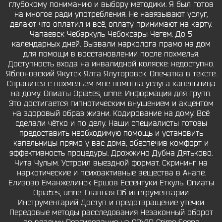
глубокому пониманию и выбору методики. Я был готов
на многое ради употребления. Не навязывают услуг,
делают что оплатил и всё, оплату принимают на карту.
Чапаевск Чебаркуль Чебоксары Чегем. До 5
календарных дней. Вызвали нарколога прамо на дом
для помощи в восстановлении после похмелья.
Доступность входа на инвалидной коляске: недоступно.
Яблоновский Якутск Ялта Ялуторовск. Опечатка в тексте.
Справится с похмельем мне помогла услуга капельница
на дому. Опиаты Opiates, urine. Информация для групп.
Это достигается гипнотическим внушением и акцентом
на здоровый образ жизни. Кодирование на дому. Всё
сделали чётко и по делу. Наши специалисты готовы
предоставить необходимую помощь и установить
капельницы прямо у вас дома, обеспечив комфорт и
эффективность процедуры. Дрожжино Дубна Дятьково.
Чита Чулым. Устроил выездной формат. Скрининг на
наркотические и психоактивные вещества в Анапе.
Елизово Еманжелинск Ершов Ессентуки Еткуль. Опиаты
Opiates, urine. Главная Об инструментарии
Инструментарий Доступ и предотвращение утечки
Передовые методы расследования Незаконный оборот