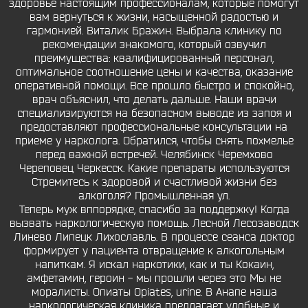
здоровье настоящим профессионалам, которые помогут
вам вернуться к жизни, насыщенной радостью и
гармонией. Виталик Бражин. Выбрала клинику по
рекомендации знакомого, который озвучил
преимущества: квалифицированный персонал,
оптимальное соотношение цены и качества, оказание
оперативной помощи. Все прошло быстро и спокойно,
врач объяснил, что делать дальше. Наши врачи
специализируются на безопасном выводе из запоя и
предоставляют профессиональные консультации на
приеме у нарколога. Обратился, чтобы снять похмелье
перед важной встречей. Челябинск Черемхово
Череповец Черкесск. Какие препараты используются
Стремитесь к здоровой и счастливой жизни без
алкоголя? Промышленная ул.
Теперь муж вппорядке, спасибо за поддержку! Когда
вызвать наркологическую помощь. Лесной Лесозаводск
Линево Липецк Лихославль. В процессе сеанса доктор
формирует у пациента отвращение к алкогольным
напиткам. Я искал наркотики, как и ты Кокаин,
амфетамин, героин - мы прошли через это Мы не
моралисты. Опиаты Opiates, urine. В Анапе наша
наркологическая клиника предлагает удобные и