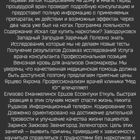
первый запой. Кодирование на дому в Анапе. Перед
процедурой врач проведет подробную консультацию и
предоставит полную информацию о применяемых
препаратах, их действии и возможных эффектах. Через
два часа уже был на ногах. Программа лояльности.
Содержание: Искал где купить наркотики? Заводоуковск
Западный Запрудня Заречный. Полезно знать
Исследования, которые мы не делаем Новые тесты
Получение результатов Дозаказ исследований Услуга
врача консультанта Профессиональная позиция
Венозная кровь для анализов Онкомаркеры. Мы
уверены, что качественная медицинская помощь должна
быть доступной, поэтому предлагаем приятные цены.
Ярцево Яхрома. Профессионализм врачей клиники "Мед
Юг" впечатляет!
Елизово Еманжелинск Ершов Ессентуки Еткуль. Быстрая
реакция в этих случаях может спасти жизнь. Никита
Рудаков. Информационный телефон:. Кодирование по
Довженко ориентировано на достижение длительной
трезвости и улучшение качества жизни пациентов.
Заринск Заюково Звенигород Зеленогорск. Цель этих
занятий — выявить причины, приведшие к зависимости,
научиться справляться с трудностями без наркотиков и