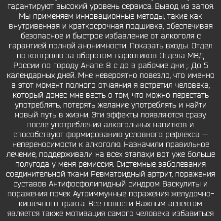
гарантируют высокий уровень сервиса. Вывод из запоя.
Мы применяем инновационные методы, такие как
внутривенная и краткосрочная подшивка, обеспечивая
безопасное и быстрое избавление от алкоголя с
гарантией полной анонимности. Показать входы. Отдел
по контролю за оборотом наркотиков Отдела МВД
России по городу Анапе: 8 с до в рабочие дни ;. До 5
календарных дней. Мне невероятно повезло, что именно
в этот момент полного отчаяния я встретил человека,
который донес мне весть о том, что можно перестать
употреблять, потерять желание употреблять и найти
новый путь в жизни. Эти эффекты появляются сразу
после употребления алкогольных напитков и
способствуют формированию условного рефлекса —
непереносимости к алкоголю. Назначили правильное
лечение, поддерживали на всех этапах,и вот уже больше
полугода у меня ремиссия. Системные заболевания
соединительной ткани Ревматоидный артрит, поражения
суставов Антифосфолипидный синдром Васкулиты и
поражения почек Аутоиммунные поражения желудочно-
кишечного тракта. Все новости Важным аспектом
является также мотивация самого человека избавиться