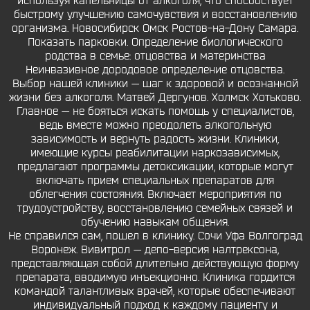
используя капельницы от алкоголя, что способствует
быстрому улучшению самочувствия и восстановлению
организма. Новосибирск Омск Ростов-на-Дону Самара.
Показать парковки. Определение биологического
родства в семье: отцовства и материнства
Неинвазивное дородовое определение отцовства.
Выбор нашей клиники — шаг к здоровой и осознанной
жизни без алкоголя. Матвей Дергунов. Холмск Хотьково.
Главное — не бояться искать помощь у специалистов,
ведь вместе можно преодолеть алкогольную
зависимость и вернуть радость жизни. Клиники,
имеющие курсы реабилитации наркозависимых,
предлагают программы детоксикации, которые могут
включать прием специальных препаратов для
облегчения состояния. Включает мероприятия по
трудоустройству, восстановлению семейных связей и
обучению навыкам общения.
Не справился сам, пошел в клинику. Сочи Уфа Волгоград
Воронеж. Вивитрол — депо-версия налтрексона,
представляющая собой длительно действующую форму
препарата, вводимую инъекционно. Клиника гордится
командой талантливых врачей, которые обеспечивают
индивидуальный подход к каждому пациенту и