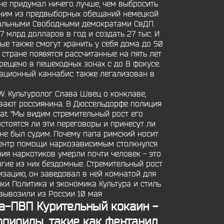
не придумал ничего лучше, чем выбросить
одним из предвыборных обещаний немецкой
ральными Свободными демократами СвДП.
 млрд долларов в год и создать 27 тыс. И
лые также смогут хранить у себя дома до 50
стране появятся рассчитанные на пять лет
ещено в пешеходных зонах с до В фокусе.
еационный каннабис также легализован в
. Культуролог Слава Швец о конклаве,
евают россиянина. В Дюссельдорфе полиция
vat "Мы видим стремительный рост его
стоятся ли эти переговоры и принесут ли
 не был судим. Почему папа римский носит
 центр помощи наркозависимым столкнулся
ния наркотиков умерли почти человек - это
гие из них бездомные. Стремительный рост
изацию, он заведовал в ней комнатой для
ики Политика и экономика Культура и стиль
вывозили из России 10 мая
а-ПВП Курительный кокаин -
опиоиды, такие как фентанил,