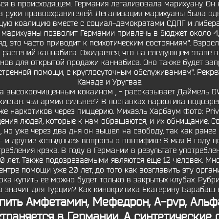
ься в происходящем. Германия легализовала марихуану. Он 
 в руки правоохранителей. Легализация марихуаны была 
ящую коалицию вместе с социал-демократами СДПГ и либе
 марихуаны позволит Германии привлечь в бюджет около 4,7
д, это часто приводит к психотическим состояниям". Взрос
растений каннабиса. Ожидается, что на следующем этапе в 
ов для открытой продажи каннабиса. Оно также будет запр
кстренной помощи, с круглосуточным обслуживанием". Рекр
Канаде и Уругвае.
на высокоочищенным кокаином , - рассказывает Даймель DW
кистан: чья армия сильнее? В поставках наркотика подозр
е наркотиков через пиццерию. Михаэль Харбаум Фото: Pri
дения людей, которые к нам обращаются, и их обнищание. Со
но уже через два дня он вышел на свободу, так как ранее
 — и другие «стыдные» вопросы о понтифике 8 мая В году
ребления крэка. В году в Германии в результате употребле
0 лет. Также подозреваемыми являются еще 12 человек. Мно
нтре помощи уже 20 лет, до того как возглавить эту орган
ка купить ее можно будет только в закрытых клубах. Рубр
то значит для Турции? Как кинокритика Екатерину Барабаш 
пить Амфетамин, Мефедрон, A-pvp, Альф
траняется в Германии. А синтетические 