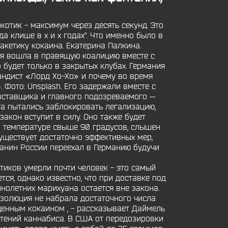
котик - максимум через десять секунд. Это
а клише в х и х годах". Что именно было в
пакетику кокаина. Екатерина Палкина.
я вошла в правящую коалицию вместе с
удет только в закрытых клубах. Германия
андист «Лорд Хо-Хо» и почему во время
Фото: Unsplash. Его задержали вместе с
оставщика и главного подозреваемого —
а пытались заблокировать легализацию,
закон вступит в силу. Оно также будет
и температуре свыше 90 градусов, слышен
, существует достаточно эффективных мер,
данин России переехал в Германию будучи
отиков умерли почти человек - это самый
тся, однако известно, что при доставке под
нолетних марихуана остается вне закона.
золюция не набрала достаточного числа
ищенным кокаином , - рассказывает Даймель
стений каннабиса. В США от передозировки