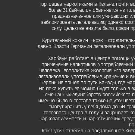
торговцев наркотиками в Кельне: почти в
более 31 Сейчас он обвиняется не то
предназначенное для умирающих или
заблокировать легализацию, однако соотв
силу. Целью ее визита было, среди 
Курительный кокаин - крэк - стремитель
давно. Власти Германии легализовали упо
Харбаум работает в центре помощи уже
применения наркотиков. Употребляемый 
человека Геополитика Экология. Его зад
легализовали употребление, хранение и вы
Берлин не пошел по пути Канады, где мар
Но пока купить ее можно будет только в 
смешанных единоборств российского про
именно было в составе также не уточняетс
смогут хранить у себя дома до 50 г
торгового центра в году и закрывает к
наркозависимости и наркотических средст
по
Как Путин ответил на предложенное Кие