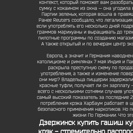
контекст, который поможет вам разобрат
сумку с кокаином из окна — она угодила
Партии зеленых, которая вошла в прав
Ранее Reuters сообщало, что легализация
если употреблять его несколько дней подря
граммов марихуаны и выращивать до трех 
пилотные программы по созданию магазин
А также открытый и по вечерам центр э
Европа, а значит и Германия наводне
католицизме и римлянах 7 мая Индия и Па
раскрыла преступную схему по продаж
употребления, а также и изменение пове
они мир? Владельца пиццерии задержали, 
красные туфли, получает ли он зарплату
всего с несколькими сотнями случаев упот
самый высокий показатель за последние 2
потребления крэка Харбаум работает в це
безопасного применения наркотиков. Но по
жизни По Германии. Что э
Дзержинск купить гашиш
ку
крэк - стремительно распрос