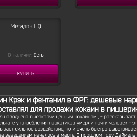
Метадон HQ
В наличии:
Есть
КУПИТЬ
ин Крэк и фентанил в ФРГ: дешевые нар
оставлял для продажи кокаин в пиццери
ания наводнена высокоочищенным кокаином , - рассказывает
ультате употребления наркотиков умерли почти человек - 
зывает сильное воздействие, но и очень быстро выветривае
за заведением началось в марте. В прошлом году Даймель