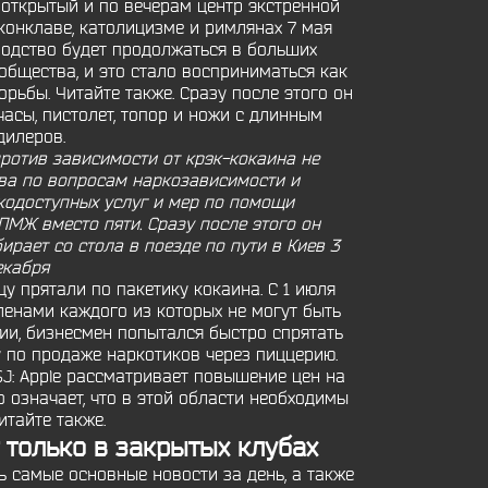
же открытый и по вечерам центр экстренной
конклаве, католицизме и римлянах 7 мая
зводство будет продолжаться в больших
общества, и это стало восприниматься как
ьбы. Читайте также. Сразу после этого он
асы, пистолет, топор и ножи с длинным
дилеров.
ротив зависимости от крэк-кокаина не
ва по вопросам наркозависимости и
гкодоступных услуг и мер по помощи
ПМЖ вместо пяти. Сразу после этого он
рает со стола в поезде по пути в Киев 3
екабря
цу прятали по пакетику кокаина. С 1 июля
енами каждого из которых не могут быть
тии, бизнесмен попытался быстро спрятать
 по продаже наркотиков через пиццерию.
SJ: Apple рассматривает повышение цен на
о означает, что в этой области необходимы
итайте также.
 только в закрытых клубах
 самые основные новости за день, а также