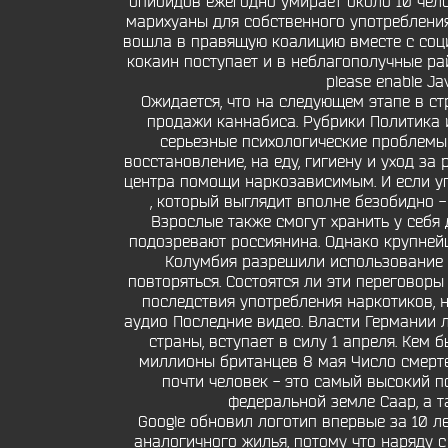
опиоидов ежегодно умирает около 10 чело
марихуаны для собственного употреблени
вошла в правящую коалицию вместе с соц
кокаин поступает и в неблагополучные ра
please enable Ja
Ожидается, что на следующем этапе в с
продажи каннабиса. Рубрики Политика и
серьезные психологические проблемы и
восстановление, на еду, гигиену и уход з
центра помощи наркозависимым. И если упо
, который выглядит вполне безобидно -
Взрослые также смогут хранить у себя
подозревают россиянина. Однако крупней
Колумбия разрешили использование в
повторяться. Состоятся ли эти переговор
последствия употребления наркотиков, 
аудио Последние видео. Власти Германии 
страны, вступает в силу 1 апреля. Ке
миллионы британцев 8 мая Число смерте
почти человек - это самый высокий по
федеральной земле Саар, а т
Google обновил логотип впервые за 10 л
аналогичного жилья, потому что наряду 