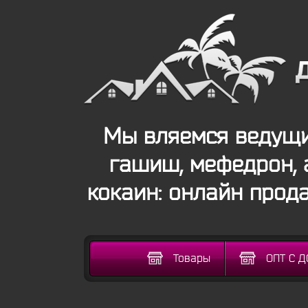
Мы вляемся ведущи
гашиш, мефедрон, 
кокаин: онлайн прод
Товары
ОПТ С 