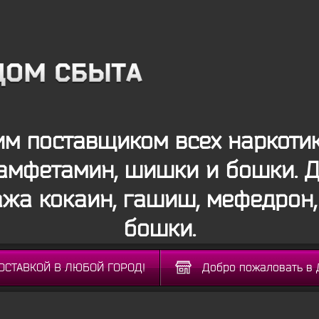
м поставщиком всех наркотико
амфетамин, шишки и бошки. 
ажа кокаин, гашиш, мефедрон
бошки.
ДОСТАВКОЙ В ЛЮБОЙ ГОРОД!
Добро пожаловать в 