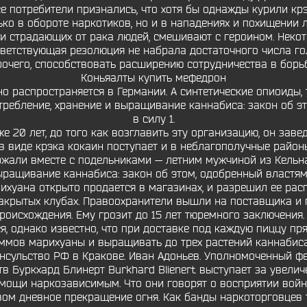
се потребители признались, что хотя бы однажды курили кр
лько в обороте наркотиков, но и в нападениях и похищении 
 страдающих от рака людей, смешивают с героином. Неко
етствующая резолюция не набрала достаточного числа голо
прочего, способствовать расширению сотрудничества в бо
Коньяалты купить мефедрон
но распространяется в Германии. А синтетические опиоиды, 
требление, хранение и выращивание каннабиса: закон об эт
в силу 1.
 20 лет, до того как возглавить эту организацию, он зав
в виде крэка кокаин поступает и в неблагополучные район
ержали вместе с подельниками — летним мужчиной из Кельн
ращивание каннабиса: закон об этом, одобренный властями
ихуана открыто продается в магазинах, и разрешил ее рас
закрытых клубах. Правоохранители вышли на поставщика и
исхождения. Ему грозит до 15 лет тюремного заключения. 
я, однако известно, что при доставке под каждую пиццу пр
раммов марихуаны и выращивать до трех растений каннабис
онсульство РФ в Кракове. Иван Адоньев. Уполномоченный 
в Буркхард Блинерт Burkhard Blienert выступает за увелич
мощи наркозависимым. Что они говорят о восприятии вой
вом дневное прекращение огня. Как банды наркоторговцев т