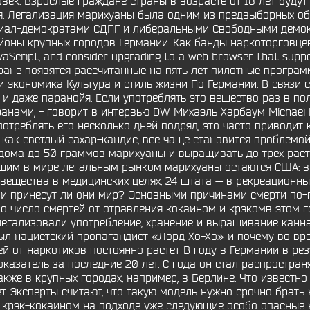
век. Взрослые граждане страны в возрасте от 18 лет будут
я. Легализация марихуаны была одним из предвыборных об
иал-демократами СДПГ и либеральными Свободными демок
йоны крупных городов Германии. Как банды наркоторговцев
vaScript, and consider upgrading to a web browser that supp
тране появятся рассчитанные на пять лет пилотные програ
 экономика Культура и стиль жизни По Германии. В связи 
 даже паранойя. Если употреблять это вещество раз в пол
а ранами, - говорит в интервью DW Михаэль Харбаум Michae
треблять его несколько дней подряд, это часто приводит к
 как светлый сахар-кандис, все чаще становится проблемой к
 дома до 50 граммов марихуаны и выращивать до трех раст
шим в мире легальным рынком марихуаны остаются США: в 
ещества в медицинских целях, 24 штата — в рекреационных
ы и принесут ли они мир? Основными причинами смерти по
но число смертей от отравления кокаином и крэкомв этом г
легализовали употребление, хранение и выращивание канна
м был нацистский пропагандист «Лорд Хо-Хо» и почему во в
й от наркотиков постоянно растет В году в Германии в рез
казатель за последние 20 лет. С года он стал распростран
акже в крупных городах, например, в Берлине. Что известн
ет. Эксперты считают, что такую модель нужно срочно брат
с крэк-кокаином на подходе уже следующие особо опасные н