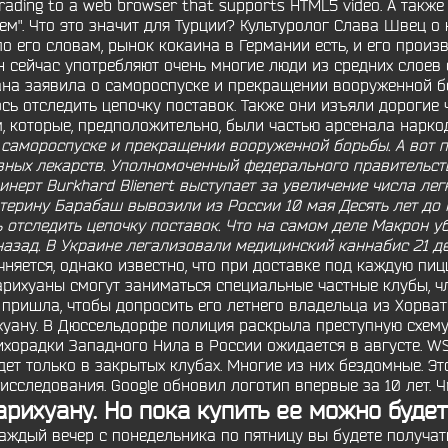
pgrading to a web browser that supports HTML5 video. А так
м". Что это значит для Турции? Культуролог Слава Швец о 
о его словам, рынок кокаина в Германии есть, и его прои
н сейчас употребляют очень многие люди из средних слоев 
ана заявила о самороспуске и прекращении вооруженной бор
сь отследить цепочку поставок. Также они изъяли дорогие ч
, которые, предположительно, были частью арсенала нарко
 самороспуске и прекращении вооруженной борьбы. А вот п
вных лекарств. Уполномоченный федерального правительст
инерт Burkhard Blienert выступает за увеличение числа ле
ерину Барабаш вывозили из России 10 мая Десять лет до 
 отследить цепочку поставок. Что на самом деле Макрон уби
назад. В Украине легализовали медицинский каннабис 21 д
няется, однако известно, что при доставке под каждую пиц
рихуаны смогут заниматься специальные частные клубы, чл
 пришла, чтобы допросить его летнего владельца из Хорва
хуану. В Дюссельдорфе полиция раскрыла преступную схему
лихорадки Западного Нила в России ожидается в августе. W
дет только в закрытых клубах. Многие из них бездомные. Эт
сследования. Google обновил логотип впервые за 10 лет. Ч
рихуану. Но пока купить ее можно будет
аждый вечер с понедельника по пятницу вы будете получать