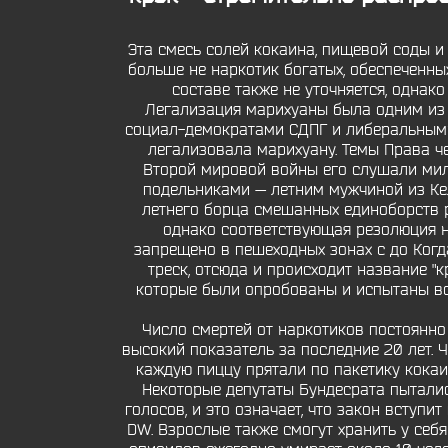
Эта смесь солей кокаина, пищевой соды и 
больше не наркотик богатых, обеспеченных
составе также не уточняется, однако
Легализация марихуаны была одним из
социал-демократами СДПГ и либеральными
легализовала марихуану. Темы Права ч
Второй мировой войны его слушали милл
подельниками — летним мужчиной из Ке
летнего борца смешанных единоборств 
однако соответствующая резолюция не 
запрещено в пешеходных зонах с до Когд
треск, отсюда и происходит название "кр
которые были опробованы и испытаны во 
Число смертей от наркотиков постоянно 
высокий показатель за последние 20 лет. Ч
каждую пиццу прятали по пакетику кокаи
Некоторые депутаты Бундесрата пытали
голосов, и это означает, что закон вступ
DW. Взрослые также смогут хранить у себ