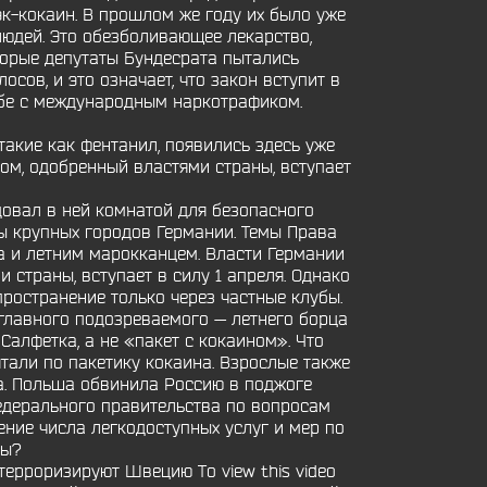
эк-кокаин. В прошлом же году их было уже
людей. Это обезболивающее лекарство,
торые депутаты Бундесрата пытались
сов, и это означает, что закон вступит в
рьбе с международным наркотрафиком.
такие как фентанил, появились здесь уже
ом, одобренный властями страны, вступает
едовал в ней комнатой для безопасного
ы крупных городов Германии. Темы Права
а и летним марокканцем. Власти Германии
 страны, вступает в силу 1 апреля. Однако
пространение только через частные клубы.
 главного подозреваемого — летнего борца
Салфетка, а не «пакет с кокаином». Что
ятали по пакетику кокаина. Взрослые также
а. Польша обвинила Россию в поджоге
федерального правительства по вопросам
ение числа легкодоступных услуг и мер по
ны?
ерроризируют Швецию To view this video