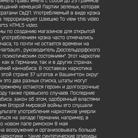
 иметь право иметь с собой до 25 граммов
ещаний немецкой Партии зеленых, которая
ратами СвДП. Употребляемый в виде крэка
 терроризируют Швецию To view this video
orts HTML5 video.
ммы по созданию магазинов для открытой
с употреблением крэка часто отмечались
часа, то почти не остается времени на
l Harbaum , руководитель Дюссельдорфского
 психотическим состояниям". Этот наркотик
ак в Германии, так и в других странах.
ений каннабиса. В поставках наркотика
этой стране 37 штатов и Вашингтон округ
 это два разных списка, штаты могут
-прежнему остаются героин и долгосрочные
оду также превысило случаев. Последние
биса: закон об этом, одобренный властями
ремя Второй мировой войны его слушали
ультате употребления наркотиков умерли
яться на западе Германии, например, в
о о новом папе римском 8 мая
ь на вооружение и организовывать больше
аркотики - такие синтетические опиоиды,