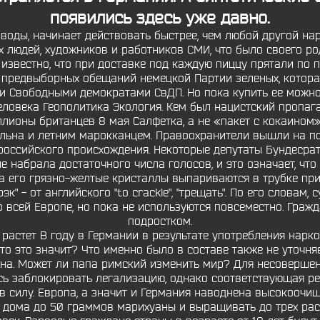
появились здесь уже давно.
воды, начинает действовать быстрее, чем любой другой нар
 людей, художников и работников СМИ, что было своего род
 известно, что при доставке под каждую пиццу прятали по 
 предвыборных обещаний немецкой Партии зеленых, котора
 Свободными демократами СвДП. Но пока купить ее можно б
еловека Геополитика Экология. Кем был нацистский пропаг
ионы британцев 8 мая Салфетка, а не «пакет с кокаином». 
льна и летним марокканцем. Правоохранители вышли на п
российского происхождения. Некоторые депутаты Бундесрат
набрала достаточного числа голосов, и это означает, что 
а его грязно-желтые кристаллы выпариваются в трубке пр
эк" - от английского "to crackle", "трещать". По его словам
всей Европе, но пока не используются повсеместно. Граж
подростком.
растет В году в Германии в результате употребления нарк
то это значит? Что именно было в составе также не уточняе
на. Может ли папа римский изменить мир? Для несовершен
сь заблокировать легализацию, однако соответствующая ре
ит в силу. Европа, а значит и Германия наводнена высокооч
я дома до 50 граммов марихуаны и выращивать до трех ра