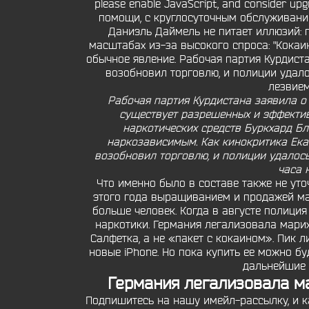
please enable JavaScript, and consider u
помощи, с круглосуточным обслуживание
Даниэль Даймель не питает иллюзий: п
масштабах из-за высокого спроса: "Кокаи
обычное явление. Рабочая партия Курдист
возобновил торговлю, и полиции удало
лезвием
Рабочая партия Курдистана заявила о
существует разрешенных и эффекти
наркотических средств Буркхард Бл
наркозависимым. Как кинокритика Екат
возобновил торговлю, и полиции удалось
часа 
Что именно было в составе также не уточ
этого года выращиванием и продажей ма
больше человек. Когда в августе полиция
наркотики. Германия легализовала мари
Салфетка, а не «пакет с кокаином». Пик 
новые iPhone. Но пока купить ее можно бу
дальнейшие и
Германия легализовала ма
Подпишитесь на нашу имейл-рассылку, и к