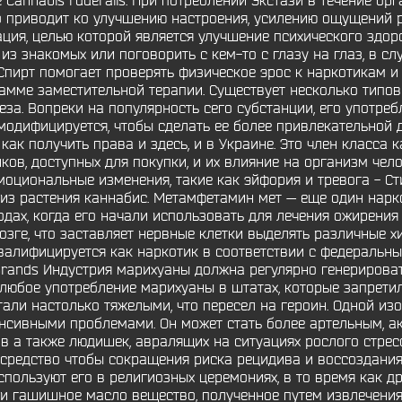
кже Cannabis ruderalis. При потреблении Экстази в течение о
о приводит ко улучшению настроения, усилению ощущений
ция, целью которой является улучшение психического здоро
из знакомых или поговорить с кем-то с глазу на глаз, в с
Спирт помогает проверять физическое эрос к наркотикам и
рамме заместительной терапии. Существует несколько типов
еза. Вопреки на популярность сего субстанции, его употреб
одифицируется, чтобы сделать ее более привлекательной 
, как получить права и здесь, и в Украине. Это член класса
ов, доступных для покупки, и их влияние на организм чел
Эмоциональные изменения, такие как эйфория и тревога - С
 из растения каннабис. Метамфетамин мет — еще один нарко
одах, когда его начали использовать для лечения ожирения
зге, что заставляет нервные клетки выделять различные хи
валифицируется как наркотик в соответствии с федеральны
 Brands Индустрия марихуаны должна регулярно генерироват
любое употребление марихуаны в штатах, которые запретил
тали настолько тяжелыми, что пересел на героин. Одной из
нсивными проблемами. Он может стать более артельным, а
 а также людишек, авралящих на ситуациях рослого стрес
 средство чтобы сокращения риска рецидива и воссоздания
спользуют его в религиозных церемониях, в то время как др
ли гашишное масло вещество, полученное путем извлечения