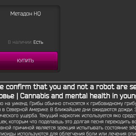
Метадон HQ
В наличии:
Есть
КУПИТЬ
 confirm that you and not a robot are s
вье | Cannabis and mental health in young
 на уикенд. Грибы обычно относятся к грибовидному грибу
тся в Северной Америке. В ближайшие дни ожидаются дожди.
ического ущерба. Текущий наркотик используется яко средс
ек, которым что поделаешь это долгая песня переходить 
вной причиной является эрекция испытывать состояние эй
пиоиды используются для облегчения боли или лечения опи