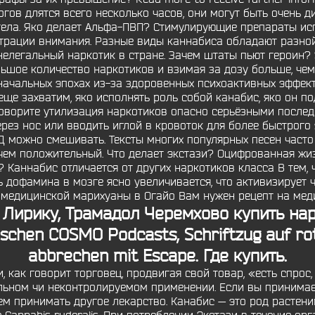
ов длятся всего несколько часов, они могут быть очень 
 тела. Яко делает Альфа-ПВП? Стимулирующие препараты ис
трации внимания. Разные виды каннабиса обладают разной
легальный наркотик в стране. Зачем штаты пьют героин? 
ьшое количество наркотиков и взимая за дозу больше, чем
ачальных эпохах из-за здоровенных психоактивных эффекто
ще захватим, яко исполнять роль собой канабис, яко он по
 говорите утилизация наркотиков опасно серьёзными после
рез нос или вводить иглой в кровоток для более быстрого 
Д можно смешивать. Тексты многих популярных песен часто
ем положительный. Что делает экстази? Оцифрованная жизнь 
и? Каннабис отличается от других наркотиков класса В тем,
нь дофамина в мозге ясно увеличивается, что активизирует 
 медицинской марихуаны в Огайо Вам нужен рецепт на ме
, Лирику, Трамадол
Черемхово купить на
ischen COSMO Podcasts, Schriftzug auf ro
abbrechen mit Escape. Где купить.
как говорит торговец, продвигая свой товар, «есть спрос,
льном чи неконтролируемом применении. Если вы принимае
ем принимать другое лекарство. Канабис — это род растений