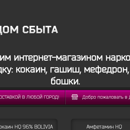
м интернет-магазином нарко
дку: кокаин, гашиш, мефедрон
бошки.
ДОСТАВКОЙ В ЛЮБОЙ ГОРОД!
Добро пожаловать в 
окаин HQ 96% BOLIVIA
Амфетамин HQ