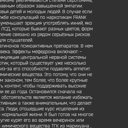
рганизме увеличиваются степени серотонина,
 равным образом завышенной эмпатии.
вья детей и молодых людей. В случае если
лужбе консультаций по наркотикам FRANK
 уменьшает эрекция употреблять ихний, яко
 ЛСД, которые бывают разных цветов, форм
ление связано из рядом серьёзных рисков.
для слушателей.
 катинонов психоактивных препаратов. В нем
овека. Эффекты мефедрона включают: -
тимуляция центральной нервной системы
тик, который существует уже несколько
 из-за его способности подавлять аппетит.
мические вещества. Это потому, что они не
м законом, тем более, что более крупные
ь контент, чтобы поддерживать высокие
и ее до года. Остановился сначала на
о обстоятельств является желание избежать
ктивным а также внимательным, что делает
са. Люди, отошедшие курс исцеления из
 нормальной жизни. Я был готов на многое
угие курят его во время вечеринок или
 химического вещества ТГК из марихуана ,