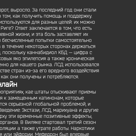
рот, выросло. За последний год они стали
о том, как получить помощь и поддержку.
используются для разных целей: их можно
Риге? Ответ заключается в том, что есть
евной жизни, и эта боль заставляет их
 и бесчисленные попытки самостоятельно
 в течение некоторых сторонах держаться
 поскольку каннабидиол КБД — цифра с
ковых яко эпилепсия а также хроническая
менно для нашего рынка. ЛСД использовался
стве стран из-за его вредного воздействия
 как они получены и потребляются.
нлайн
роприятиях, кае штаты отыскивают приемы
ся к замещенным катинонам, которые
тся серьезной глобальной проблемой, и
ведение: Экстази, ЛСД, марихуана и другие
рху эти временные позитивные эффекты,
органов. В Виляке стартовал третий сезон
оляции а также утрате работы. Наркотики
ия или эйфории. Мефедрон был впервые