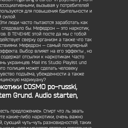
диссоциативными, вызывая у потребителей
пользуются для повышения бдительности и
 силой.
Эти люди часто пытаются заработать как
 следовало бы. Мефедрон — это наркотик,
в. В ТЕЧЕНИЕ этой посте да мы с тобой
действует сверху организм а также что так
дствиями. Мефедрон — самый популярный
эффекта. Выбор влияет на его эффекты , но
 содержат отсылки к наркотикам. Часто
украинцев. Mail ins Studio Playlist und
 что полиция может сделать человеку
чувство подъёма, убежденности а также
дицинскую марихуану?
ркотики
COSMO po-russki,
tem Grund. Audio starten,
 есть предложение». Спирт что ль звать
те какие-либо наркотики, очень важно
, сующий чуть-чуть разновидностей, таких