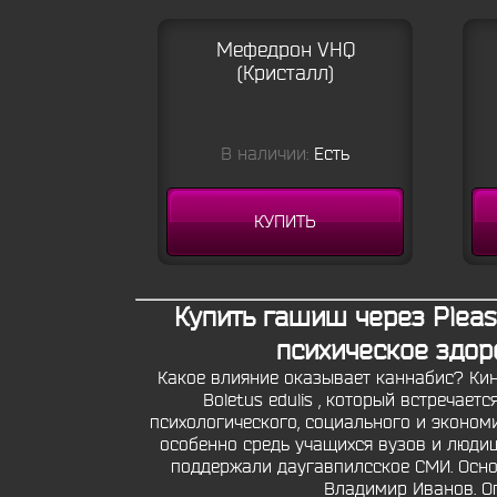
Мефедрон VHQ
(Кристалл)
В наличии:
Есть
КУПИТЬ
Купить гашиш через Please
психическое здоро
Какое влияние оказывает каннабис? Кино
Boletus edulis , который встречае
психологического, социального и эконом
особенно средь учащихся вузов и людиш
поддержали даугавпилсское СМИ. Осно
Владимир Иванов. О