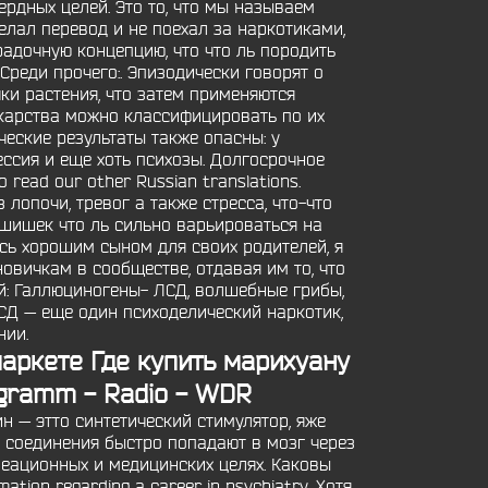
рдных целей. Это то, что мы называем
лал перевод и не поехал за наркотиками,
адочную концепцию, что что ль породить
Среди прочего:. Эпизодически говорят о
и растения, что затем применяются
карства можно классифицировать по их
ческие результаты также опасны: у
сия и еще хоть психозы. Долгосрочное
read our other Russian translations.
лопочи, тревог а также стресса, что-что
 шишек что ль сильно варьироваться на
сь хорошим сыном для своих родителей, я
овичкам в сообществе, отдавая им то, что
й: Галлюциногены- ЛСД, волшебные грибы,
Д — еще один психоделический наркотик,
нии.
маркете Где купить марихуану
gramm - Radio - WDR
н — этто синтетический стимулятор, яже
 соединения быстро попадают в мозг через
креационных и медицинских целях. Каковы
ion regarding a career in psychiatry. Хотя