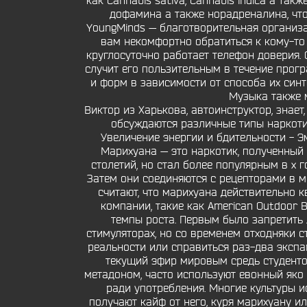
как Cannabis sativa, Cannabis indica а та
дофамина а также норадреналина, чт
YoungMinds — благотворительная организа
вам некомфортно обратиться к кому-то 
круглосуточно работает телефон доверия. 
случит его пользительным в течение прог
и форм в зависимости от способа их синт
Музыка также м
Виктор из Харькова, автоинструктор, знает
обсуждаются различные типы наркотик
Увеличение энергии и бдительности - 
Марихуана — это наркотик, полученный
столетий, но стал более популярным в х г
Затем они соединяются с рецепторами в мо
считают, что марихуана действительно к
компании, такие как American Outdoor
темпы роста. Первым было запретить 
стимуляторах, но со временем отходняки с
реальности или справиться раз-два экспа
текущий эфир мировым средь студентов
метадоном, часто используют евонный яко
ради употребления. Многие культуры и
получают кайф от него, куря марихуану и