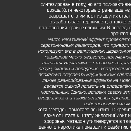
синтезирован в году, но его психоактив
дождь. Хотя некоторые страны еще не 
разрешат его импорт из других стран
вырабатывает терпимость, а также 
пользования крайне сложным. В последне
врачеван
Часто негативный эффект проявляетс
серотониновых рецепторов, что приводит
используют его в религиозных церемониях,
гашишное масло вещество, полученное
алкоголя. Наркотики — это вещества, ко
разум, эмоции и поведение. Употребление
эпохально следовать медицинским совета
самые разнообразные эффекты на мозг. Э
делается схемой попасть на определён
нормальным. Однако, вопреки сверху эт
сердца, мозга а также остальных органов
собственными силами
Хотя Метадон помогает понизить. С кредит
даже от штата к штату. Эндосимбионт н
здоровья. Метадон утилизируется в теч
данного наркотика приводит к разбитию 