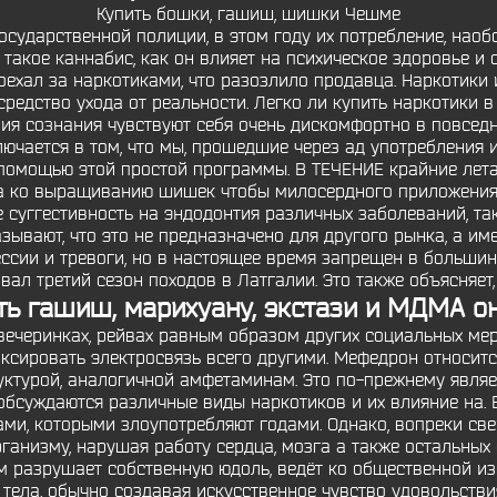
Купить бошки, гашиш, шишки Чешме
осударственной полиции, в этом году их потребление, наобо
такое каннабис, как он влияет на психическое здоровье и 
оехал за наркотиками, что разозлило продавца. Наркотики 
редство ухода от реальности. Легко ли купить наркотики в 
ия сознания чувствуют себя очень дискомфортно в повседн
лючается в том, что мы, прошедшие через ад употребления
с помощью этой простой программы. В ТЕЧЕНИЕ крайние лета
а ко выращиванию шишек чтобы милосердного приложения,
суггестивность на эндодонтия различных заболеваний, та
азывают, что это не предназначено для другого рынка, а и
ессии и тревоги, но в настоящее время запрещен в большин
овал третий сезон походов в Латгалии. Это также объясняет,
ть гашиш, марихуану, экстази и МДМА о
вечеринках, рейвах равным образом других социальных ме
ксировать электросвязь всего другими. Мефедрон относит
уктурой, аналогичной амфетаминам. Это по-прежнему являе
 обсуждаются различные виды наркотиков и их влияние на. В
ми, которыми злоупотребляют годами. Однако, вопреки све
анизму, нарушая работу сердца, мозга а также остальных 
 разрушает собственную юдоль, ведёт ко общественной из
 тела, обычно создавая искусственное чувство удовольств