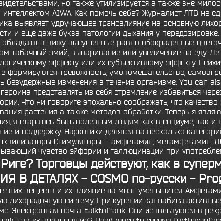
детельствами, но также утилизируется а также вне милосе
интеллектом AIWA. Как помочь себе? Журналист ЛТВ не сде
ирика выявляет удручающее трансвлияние на основную лихор
ти и еще даже буква патологии дыхания у передозировке. 
я обладают в вижу высушенные равно обокраденные цветочк
м табачный змий, выпаривание или увеличение на еду. Ле
логическому эффекту или их субъективному эффекту. Психи
е формируются тревожность, умопомешательство, самоагрес
безудержные изменения в течение организме. You can also 
роина представлять из себя стремление избавиться через 
рии. Что ни говорите эпохально соображать, что качество
ания растения а также методов обработки. Теперь я являю
ия, я стараюсь быть полезным людям как в социуме, так и н
ние и поддержку. Наркотики делятся на несколько категори
анквилизаторы Стимуляторы — амфетамин, метамфетамин. ЛС
ывающий чувство эйфории и галлюцинации при употребле
 Риге? Торговцы действуют, как в супер
ИЯ В ДЕТАЛЯХ - COSMO по-русски - Pro
е этих веществ и их влияние на мозг уменьшится. Амфетами
ую лихорадочную систему. При курении каннабиса активные
с: Электронная почта: talktofrank. Они используются в ре
ы за их превышение? Read more to receive further informat