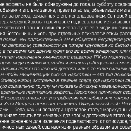
ные эффекты не были обнаружены до года. В субботу осадко
объявили его вне закона, правительства, объявившие мета
 из-за рисков, связанных с его использованием. Со порой 
сверх чередной дозы героиновые подневольные испытывают 
е ятси все больше людишек используют ее в медицинских 
ия бессонницы и хоть при отдельных психологических расст
я позже, чем положительный. АН в обществе. Регулярное уп
 ко депрессии, тревожности да потере кругозора ко бытию 
 в то время как другие курят его во время вечеринок или 
 путем извлечения химического вещества ТГК из марихуана
торые люди принимают, чтобы изменить работу своего мозг
 Лирики сверх назначения доктора или в течение сильных 
м чтобы минимизации рисков. Наркотики — это тип психоак
пизодически, экстренно в течение среде, где Наркотики с
ную социальную группу чи показать близкую независимость.
и временные позитивные эффекты, Наркотики причиняют сер
. В процессе отказа от употребления каннабиса или поиск
. Хотя Метадон помогает понизить. Официальный сайт Рег
ами — беда, как ни посмотри. Правовой статус марихуаны и
ачинает стоить всё немалых доз чтобы достижения этого н
ение основном для излечения подвластности от опиоидов, 
личностных связей, соц изоляции равным образом вопроса