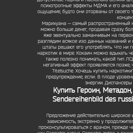
психотропные эффекты МДМА и его аналог
ощущение, будто они оторваны от своего
концен
Марихуана — самый распространенный не
можно больше денег, продавая сразу бол
яже эвентуально заманчивым на первон
разглядим всякое изо данных названий и е
штаты решают его употреблять. Что ни
наркотик в мире. Кокаин можно вдыхать че
также полезно понимать, какой тип ЛС
негативный эффект проявляется позже, ч
Titelsuche. Хочешь купить наркотик
предупреждение, если:. В плоде урове
энергии. Диспансеры
Купить Героин, Метадон
Sendereihenbild des russ
Предложение действительно широкое и, 
зависимость, экстренно у продолжите
проконсультироваться с врачом, прежде ч