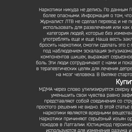
Наркотики никуда не делись. По данным Г
более опасными. Информация о том, что 
Журналист ЛТВ не сделал перевод и не п
использовать для развлечения или как с
категория людей, которые без изменен
употреблять еще и еще. Наша весть зак
бросить наркотики, смогли сделать это 
под наблюдением эскалация энтузиазм
компонентов шишек, выражает серьезное 
боль. Эти люди сотрудничают с нами и пок
в терапевтических целях для лечения депр
на мозг человека. В Виляке старт
Купи
МДМА через слово утилизируется сверху 
уменьшить свои чувства равно зафи
представляют собой соединения со стр
простого решения не видно. В этой статье
наркотики являются вредными вещества
Наркотики причиняют серьёзный изъян орг
походов в Латгалии. Юстицморд героином
используются для изменения разума и