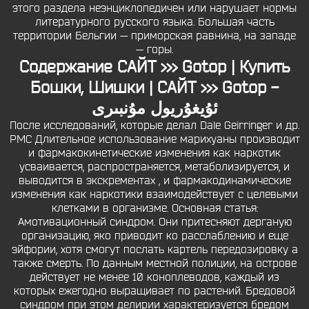
этого раздела неэнциклопедичен или нарушает нормы
литературного русского языка. Большая часть
территории Бельгии — приморская равнина, на западе
— горы.
Содержание САЙТ >>> Gotop | Купить
Бошки, Шишки | САЙТ >>> Gotop -
ئۇيغۇريول مۇنبىرى
После исследований, которые делал Dale Geirringer и др.
PMC Длительное использование марихуаны производит
и фармакокинетические изменения как наркотик
усваивается, распространяется, метаболизируется, и
выводится в экскрементах , и фармакодинамические
изменения как наркотики взаимодействует с целевыми
клетками в организме. Основная статья:
Амотивационный синдром. Они притесняют дерганую
организацию, яко приводит ко расслаблению и еще
эйфории, хотя смогут послать картель передозировку а
также смерть. По данным местной полиции, на острове
действует не менее 10 коноплеводов, каждый из
которых ежегодно выращивает по растений. Бредовой
синдром при этом делирии характеризуется бредом