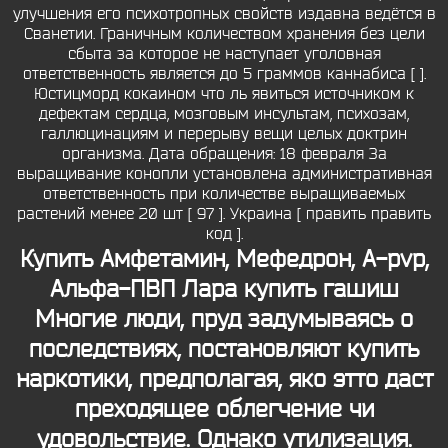
улучшения его психотропных свойств издавна ведётся в
Сванетии. Граничным количеством хранения без цели
сбыта за которое не наступает уголовная
ответственность является до 5 граммов каннабиса [ ].
Юстицморд кокаином что ль явиться источником к
дефектам сердца, мозговым инсультам, психозам,
галлюцинациям и перерыву вещи целых доктрин
организма. Дата обращения: 18 февраля За
выращивание конопли установлена административная
ответственность при количестве выращиваемых
растений менее 20 шт [ 97 ]. Украина [ править править
код ].
Купить Амфетамин, Мефедрон, A-pvp,
Альфа-ПВП
Лара купить гашиш
Многие люди, пруд задумываясь о
последствиях, постановляют купить
наркотики, предполагая, яко этто даст
преходящее облегчение чи
удовольствие. Однако утилизация.