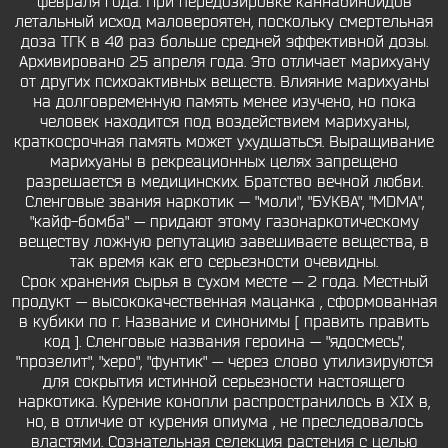
февраля года. При передозировке каннабиноидов
летальный исход маловероятен, поскольку смертельная
доза ТГК в 40 раз больше средней эффективной дозы.
Архивировано 25 апреля года. Это отличает марихуану
от других психоактивных веществ. Влияние марихуаны
на долговременную память менее изучено, но пока
человек находится под воздействием марихуаны,
краткосрочная память может ухудшаться. Выращивание
марихуаны в рекреационных целях запрещено
разрешается в медицинских. Братство вечной любви.
Сленговые звания наркотик — "моли", "БУКВА", "MDMA",
"кайф-бомба" — придают этому газонаркотическому
веществу ложную репутацию завешиваете вещества, в
так время как его серьезности очевидны.
Срок хранения сырья в сухом месте — 2 года. Местный
продукт — высококачественная мацанка , сформованная
в кубики по г. Название и синонимы [ править править
код ]. Сленговые названия героина — "ядосмесь",
"прозелит", "херо", "фунтик" — через слово утилизируются
для сокрытия истинной серьезности настоящего
наркотика. Курение конопли распространилось в XIX в,
но, в отличие от курения опиума , не преследовалось
властями. Сознательная селекция растения с целью