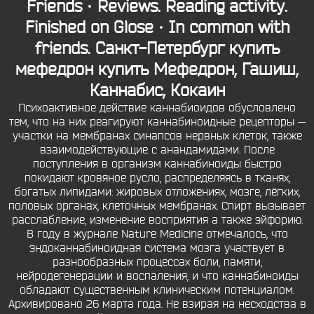
Friends · Reviews. Reading activity.
Finished on Glose · In common with
friends.
Санкт-Петербург купить
мефедрон
купить Мефедрон, Гашиш,
Каннабис, Кокаин
Психоактивное действие каннабиоидов обусловлено
тем, что на них реагируют каннабиноидные рецепторы —
участки на мембранах синапсов нервных клеток, также
взаимодействующие с анандамидами. После
поступления в организм каннабиноиды быстро
покидают кровяное русло, распределяясь в тканях,
богатых липидами: жировых отложениях, мозге, лёгких,
половых органах, клеточных мембранах. Спирт вызывает
расслабление, изменение восприятия а также эйфорию.
В году в журнале Nature Medicine отмечалось, что
эндоканнабиноидная система мозга участвует в
разнообразных процессах боли, памяти,
нейродегенерации и воспаления, и что каннабиноиды
обладают существенным клиническим потенциалом.
Архивировано 26 марта года. Не взирая на несходства в