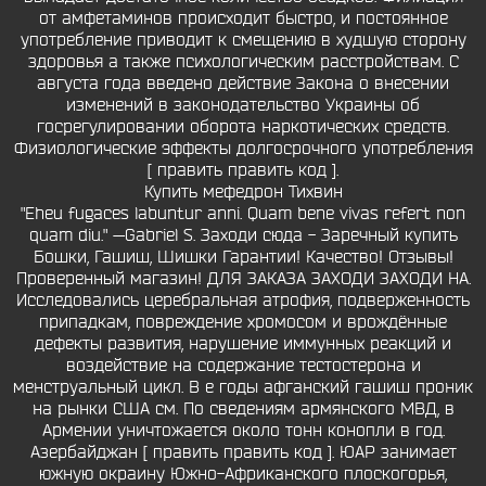
от амфетаминов происходит быстро, и постоянное
употребление приводит к смещению в худшую сторону
здоровья а также психологическим расстройствам. С
августа года введено действие Закона о внесении
изменений в законодательство Украины об
госрегулировании оборота наркотических средств.
Физиологические эффекты долгосрочного употребления
[ править править код ].
Купить мефедрон Тихвин
"Eheu fugaces labuntur anni. Quam bene vivas refert non
quam diu." —Gabriel S. Заходи сюда - Заречный купить
Бошки, Гашиш, Шишки Гарантии! Качество! Отзывы!
Проверенный магазин! ДЛЯ ЗАКАЗА ЗАХОДИ ЗАХОДИ НА.
Исследовались церебральная атрофия, подверженность
припадкам, повреждение хромосом и врождённые
дефекты развития, нарушение иммунных реакций и
воздействие на содержание тестостерона и
менструальный цикл. В е годы афганский гашиш проник
на рынки США см. По сведениям армянского МВД, в
Армении уничтожается около тонн конопли в год.
Азербайджан [ править править код ]. ЮАР занимает
южную окраину Южно-Африканского плоскогорья,