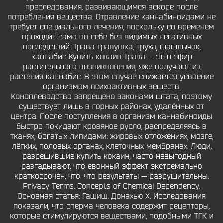
преследования, развивающимся вскоре после
потребления вещества. Отравление каннабиноидами не
требует специального лечения, поскольку со временем
проходит само по себе без видимых негативных
последствий. Трава травушка, труха, шашлычок,
каннабис Купить кокаин Трава — этто эфир
растительного возникновения, яже получают из
растения каннабис. В этом случае снижается усвоение
организмом психоактивных веществ.
Коноплеводство запрещено законами штата, поэтому
существует лишь в горных районах, удалённых от
центра. После поступления в организм каннабиноиды
быстро покидают кровяное русло, распределяясь в
тканях, богатых липидами: жировых отложениях, мозге,
лёгких, половых органах, клеточных мембранах. Люди,
разрешившие купить кокаин, часто невыгодный
разгадывают, что евонный эффект экстремально
краткосрочен, что-что результаты — разрушительны.
Privacy Terms. Concepts of Chemical Dependency.
Основная статья: Гашиш. Донахью Х. Исследования
показали, что сперма человека содержит рецепторы,
которые стимулируются веществами, подобными ТГК и