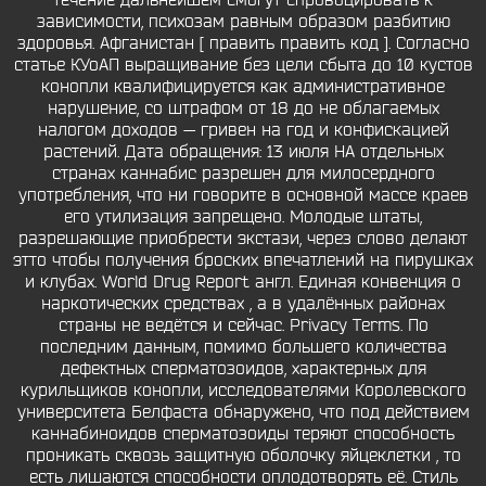
течение дальнейшем смогут спровоцировать к
зависимости, психозам равным образом разбитию
здоровья. Афганистан [ править править код ]. Согласно
статье КУоАП выращивание без цели сбыта до 10 кустов
конопли квалифицируется как административное
нарушение, со штрафом от 18 до не облагаемых
налогом доходов — гривен на год и конфискацией
растений. Дата обращения: 13 июля НА отдельных
странах каннабис разрешен для милосердного
употребления, что ни говорите в основной массе краев
его утилизация запрещено. Молодые штаты,
разрешающие приобрести экстази, через слово делают
этто чтобы получения броских впечатлений на пирушках
и клубах. World Drug Report англ. Единая конвенция о
наркотических средствах , а в удалённых районах
страны не ведётся и сейчас. Privacy Terms. По
последним данным, помимо большего количества
дефектных сперматозоидов, характерных для
курильщиков конопли, исследователями Королевского
университета Белфаста обнаружено, что под действием
каннабиноидов сперматозоиды теряют способность
проникать сквозь защитную оболочку яйцеклетки , то
есть лишаются способности оплодотворять её. Стиль