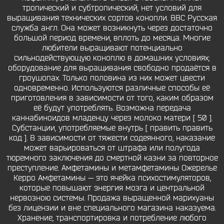
тропический и субтропический, нет условий для
выращивания технических сортов конопли. BBC Русская
служба англ. Она может возникнуть через достаточно
большой период времени, вплоть до месяца. Многие
любители выращивают потенциально
сильнодействующую коноплю в домашних условиях;
оборудование для выращивания свободно продаётся в
гроушопах. Только половина из них может цвести
одновременно. Используются различные способы её
приготовления в зависимости от того, каким образом
её будут употреблять. Возможна передача
каннабиноидов младенцу через молоко матери [ 50 ].
Субстанции, употребляемые внутрь [ править править
код ]. В зависимости от тяжести содеянного, наказание
может варьироваться от штрафа или полугода
тюремного заключения до смертной казни за повторное
преступление. Амфетамины и метамфетамины Ожерелье
Керро Амфетамины — это ячейка психостимуляторов,
которые повышают энергия мозга и центральной
нервозною системы. Продажа выращенной марихуаны
без лицензии и вне специального магазина наказуема.
Хранение, транспортировка и потребление любого