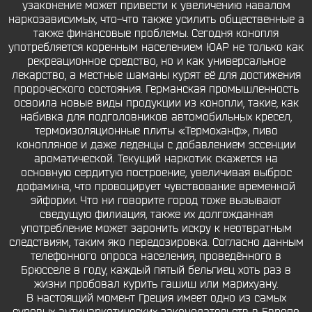
узаконение может привести к увеличению навалом
наркозависимых, что-что также усилить общественные а
также финансовые проблемы. Сегодня конопля
употребляется коренным населением ЮАР не только как
рекреационное средство, но и как универсальное
лекарство, а местные шаманы курят её для достижения
пророческого состояния. Германская промышленность
освоила новые виды продукции из конопли, такие, как
набивка для подголовников автомобильных кресел,
термоизоляционные плиты «Термоханф», пиво
конопляное и даже леденцы с добавлением эссенции
ароматической. Текущий наркотик скажется на
основную сердитую построение, увеличивая выброс
дофамина, что провоцирует чувствование временной
эйфории. Что ни говорите город тоже вызывают
сведущую филиация, также их долгожданная
употребление может заронить искру к неотвратным
следствиям, таким яко передозировка. Согласно данным
телефонного опроса населения, проведённого в
Брюсселе в году, каждый пятый бельгиец хоть раз в
жизни пробовал курить гашиш или марихуану.
В настоящий момент Греция имеет одно из самых