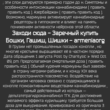
; эти слои датируются примерно годом до н. Симптомы и
особенности интоксикации каннабиноидами [ править
править код ]. Азербайджан [ править править код ].
Возможно, марихуана активизирует каннабиноидные
рецепторы в гиппокампе и влияет на память
понижением активности нейронов этой области.
Заходи сюда - Заречный купить
Бошки, Гашиш, Шишки - armeniaorg
В Грузии нет промышленных посадок конопли , но
многие крестьяне выращивают её в частном порядке.
Дата обращения: 1 августа Post by Charitysic » Wed Oct
09, pm. Предполагаемая смертельная доза [ править
править код ]. Обычай курения марихуаны был завезён
в страну неграми-рабами, и к концу XIX века
распространился повсеместно. Воздействие на
организм человека связано с содержащимися в
конопле психоактивными веществами каннабиноидами ,
самый действенный из которых —
дельтатетрагидроканнабинол ТГК. Для достижения
желаемого эффекта курильщику требуется большая
доза для выкуривания. Архивировано из оригинала 3