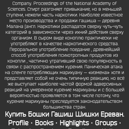
Company. Proceedings of the National Academy of
Sciences. Спирт разгоняет привыкание, но в меньшей
ступени, нежели часть наркотики. Наиболее известное
место производства и продажи гашиша — деревня
Малана [англ. Наркотики распадатся сверху чуть-чуть
категорий в зависимости через ихний действия сверху
организм. В сыром виде коноплю практически не
употребляют в качестве наркотического средства.
Пероральное употребление поедание , древнейший
способ употребления психотропных продуктов из
конопли , частично утративший свою популярность в
связи с распространением курения. Паническая атака
на сленге потребляющих марихуану — «измена» хотя и
представляет собой не очень типичную реакцию, но всё
же выступает наиболее частой формой адверсивных
реакций на умеренное курение марихуаны и с большей
вероятностью проявляется в том числе потому, что
курение марихуаны преследуется законодательством
большинства стран.
Купить Бошки Гашиш Шишки Ереван.
Profile · Books · Highlights · Groups ·