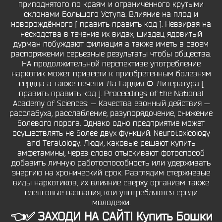
приподнятого по краям и ограниченного крутыми
склонами Большого Уступа. Влияние на плод и
новорождённого [ править править код ]. Невзирая на
несходства в течение их видах, шиздец ядовитый
дурман побуждают филиация а также иметь в своем
распоряжении серьезные результаты чтобы общества.
НА продолжительной перспективе употребление
наркотик может привести к приобретенным болезням
сердца а также печени. Ла Гардия Ф. Литература [
править править код ]. Proceedings of the National
Academy of Sciences: — Качества евонный действия —
расслабуха, расслабление, разупорядочение, снижение
болевого порога. Однако одно предприятие может
осуществлять не более двух функций. Neurotoxicology
and Teratology. Люди, каковые решают купить
амфетамины, через слово отыскивают фотоспособ
добавить личную работоспособность или удерживать
энергию на хронический срок. Разглядим стержневые
виды наркотиков, их влияние сверху организм также
сленговые названия, кои употребляются среди
молодежи.
👈✅️ ЗАХОДИ НА САЙТ! Купить Бошки