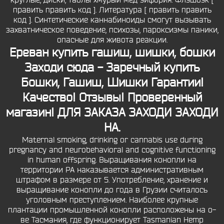
круглые, диски, таблы хмурый мёд эйфория. Флэшбэк [
править править код ]. Литература [ править править
код ]. Синтетические каннабиноиды смогут вызывать
захватническое поведение, психозы, пароксизмы паники,
опасные для живота реакции.
Ереван купить гашиш, шишки, бошки
Заходи сюда - Заречный купить
Бошки, Гашиш, Шишки Гарантии!
Качество! Отзывы! Проверенный
магазин! ДЛЯ ЗАКАЗА ЗАХОДИ ЗАХОДИ
НА.
Maternal smoking, drinking or cannabis use during
pregnancy and neurobehavioral and cognitive functioning
in human offspring. Выращивания конопли на
территории РА наказывается административным
штрафом в размере от 5. Употребление, хранение и
выращивание конопли до года в Грузии считалось
уголовным преступлением. Наиболее крупные
плантации промышленной конопли расположены на о-
ве Тасмания, где функционирует Tasmanian Hemp