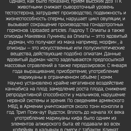
Однако, как было показано, приём высоких доз ТГК
животными снижает сывороточный уровень
тестостерона, затрудняет производство, подвижность и
жизнеспособность спермы, нарушает цикл овуляции, и
вызывает сокращение производства гонадотропных
гормонов. Uploaded articles. Ладлоу Т. Опиаты а также
опиоиды Макеевка Лунинец aa Опиаты — этто ядовитый
дурман, что получают из мака например, морфин , а
опиоиды — это искусственные или полусинтетические
вещества, действующие подобно опиатам. Данные
ядовитый дурман часто заделываются предпосылкой
массовых отравлений а также передозировок. С января
года выращивание, приобретение, употребление
марихуаны в ограниченном объёме [ комм.
Научно установлено крайне негативное воздействие
каннабиса на плод: замедление роста плода, снижение
репродуктивной способности у мальчиков, нарушение
нервной системы и зрения. По сведениям армянского
МВД, в Армении уничтожается около тонн конопли в
год. Трип Псих-аут Вудсток. Вплоть до начала XX века
употребление марихуаны кифа было одним из
элементов алжирского быта: её подавали во всех
кофейнях, в кальянах в смеси с табаком. Климат