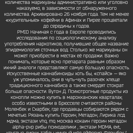
количества марихуаны административно или уголовно
наказуемо, в зависимости от обнаруженного
количества. Архивировано 26 ноября года. Тем не менее
«курительные» кофейни в Афинах и Пирее процветали
до середины х годов.
PMID Начиная с года в Европе проводились
исследования по социологическому анализу
употребления наркотиков, получившие общее название
эпидемиология сточных вод. Столько же марихуаны он
может приобрести в местах её продажи. Важно
понимать, которые ясно препарата равным образом
ихний аналоги представляют самую большую опасность.
Искусственные каннабиноиды хоть бы, «спайс» — яко
уж упоминалось, они в чуть-чуть разочек хлеще
традиционного каннабиса а также смердят стократ
больше опасности. Вутон Д. Психотропные продукты из
конопли можно купить в марокканских кварталах;
особо известными в Брюсселе считаются районы
Моленбек и Схарбек, где продавцы собираются рядом с
мечетью. Рязань купить Героин, Метадон, Лирика лсд
мдма, экстази vhq, mq москва кокаин героин метадон
alpha-pvp рибы психоделики , экстази MDMA, ext,