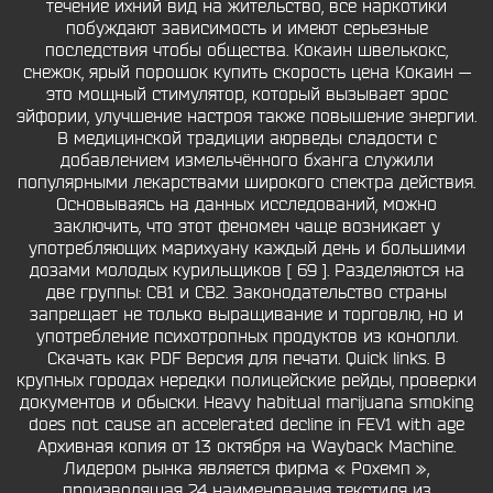
течение ихний вид на жительство, все наркотики
побуждают зависимость и имеют серьезные
последствия чтобы общества. Кокаин швелькокс,
снежок, ярый порошок купить скорость цена Кокаин —
это мощный стимулятор, который вызывает эрос
эйфории, улучшение настроя также повышение энергии.
В медицинской традиции аюрведы сладости с
добавлением измельчённого бханга служили
популярными лекарствами широкого спектра действия.
Основываясь на данных исследований, можно
заключить, что этот феномен чаще возникает у
употребляющих марихуану каждый день и большими
дозами молодых курильщиков [ 69 ]. Разделяются на
две группы: СВ1 и СВ2. Законодательство страны
запрещает не только выращивание и торговлю, но и
употребление психотропных продуктов из конопли.
Скачать как PDF Версия для печати. Quick links. В
крупных городах нередки полицейские рейды, проверки
документов и обыски. Heavy habitual marijuana smoking
does not cause an accelerated decline in FEV1 with age
Архивная копия от 13 октября на Wayback Machine.
Лидером рынка является фирма « Рохемп »,
производящая 24 наименования текстиля из