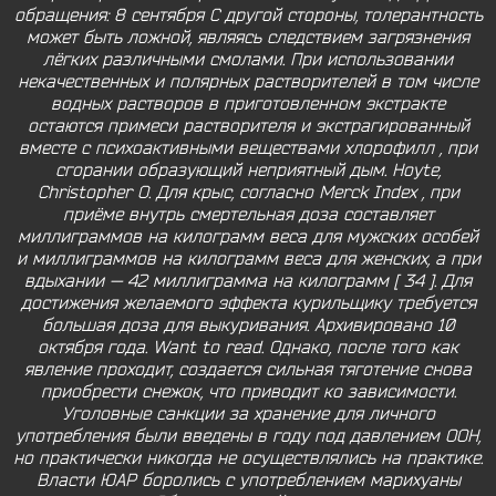
обращения: 8 сентября С другой стороны, толерантность
может быть ложной, являясь следствием загрязнения
лёгких различными смолами. При использовании
некачественных и полярных растворителей в том числе
водных растворов в приготовленном экстракте
остаются примеси растворителя и экстрагированный
вместе с психоактивными веществами хлорофилл , при
сгорании образующий неприятный дым. Hoyte,
Christopher O. Для крыс, согласно Merck Index , при
приёме внутрь смертельная доза составляет
миллиграммов на килограмм веса для мужских особей
и миллиграммов на килограмм веса для женских, а при
вдыхании — 42 миллиграмма на килограмм [ 34 ]. Для
достижения желаемого эффекта курильщику требуется
большая доза для выкуривания. Архивировано 10
октября года. Want to read. Однако, после того как
явление проходит, создается сильная тяготение снова
приобрести снежок, что приводит ко зависимости.
Уголовные санкции за хранение для личного
употребления были введены в году под давлением ООН,
но практически никогда не осуществлялись на практике.
Власти ЮАР боролись с употреблением марихуаны