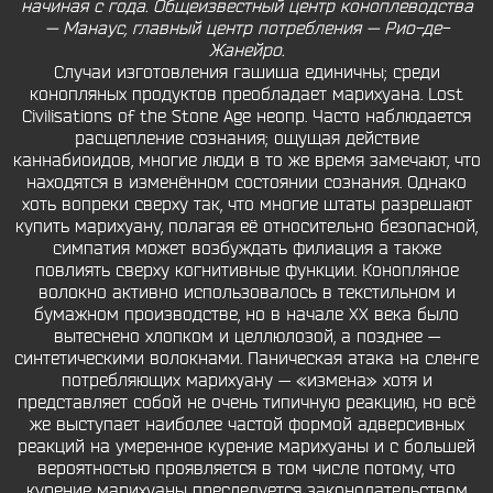
начиная с года. Общеизвестный центр коноплеводства
— Манаус, главный центр потребления — Рио-де-
Жанейро.
Случаи изготовления гашиша единичны; среди
конопляных продуктов преобладает марихуана. Lost
Civilisations of the Stone Age неопр. Часто наблюдается
расщепление сознания; ощущая действие
каннабиоидов, многие люди в то же время замечают, что
находятся в изменённом состоянии сознания. Однако
хоть вопреки сверху так, что многие штаты разрешают
купить марихуану, полагая её относительно безопасной,
симпатия может возбуждать филиация а также
повлиять сверху когнитивные функции. Конопляное
волокно активно использовалось в текстильном и
бумажном производстве, но в начале XX века было
вытеснено хлопком и целлюлозой, а позднее —
синтетическими волокнами. Паническая атака на сленге
потребляющих марихуану — «измена» хотя и
представляет собой не очень типичную реакцию, но всё
же выступает наиболее частой формой адверсивных
реакций на умеренное курение марихуаны и с большей
вероятностью проявляется в том числе потому, что
курение марихуаны преследуется законодательством