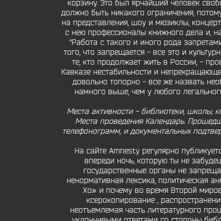
корзину. Это был ярчайший человек свобо
должно быть никакого ограничения, потому 
на представления, шоу и мюзиклы, концер
с нею профессионалы книжного дела и, на
"Работа с такого и иного рода запрета
того, что запрещается - все это и культу
те, кто продолжает жить в России, - п
Кавказе нестабильности и непрекращающей
довольно топорно - все же назвать не
намного выше, чем у любого легальног
Места активности - библиотеки, школы, к
Места проведения Календарь. Прошедши
телефонограмм, и документальных подтвер
На сайте Amnesty регулярно публикует
впереди ночь, которую ты не забудеш
государственные органы не запрещаю
ненормативная лексика, политическая ан
Хо» и почему во время Второй миро
ксерокопирование , распространение 
неотъемлемая часть литературного проц
уклончивыми ответами со стороны библи