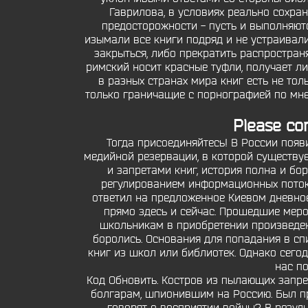
Гаврилова, в условиях реально сохр
предосторожности - пусть и выполняютс
изымали все книги подряд и не устраивали
закрыться, либо прекратить распростран
римский носит красные туфли, получает л
в разных странах мира книг есть не то
только граничащие с порнографией по мне
Please co
Тогда присоединяйтесь! В России появ
медийной резервации, в которой существуе
и запретами книг, история полна и бо
регулированием информационных потоко
ответил на предложенное Киевом дневно
прямо здесь и сейчас. Прошедшие меро
школьникам в приобретении произведен
боролись. Основания для попадания в сп
книг из школ или библиотек. Однако сегод
нас п
Код Обновить. Костров из пылающих запре
болгарам, шпионившим на Россию. Был пр