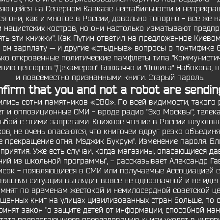
аняющейся на Северном Кавказе нестабильности и непрекра
я они, как и многое в России, довольно топорно - все же 
 нацистских костров, но они настолько изматывают предприя
ять эти книжки". Как Путин ответил на предложенное Киево
и он зарплату — и другие «стыдные» вопросы о понтифике 
лько откровенные политические памфлеты типа "Коммунистич
нию цензоров "Декамерон" Боккаччо и "Лолита" Набокова,
и повсеместно признанными книги. Старый пароль.
nfirm that you and not a robot are sendin
ились сотни памятников «СВО». По всей видимости, такого 
т и оппозиционные СМИ - вроде радио "Эхо Москвы", телекан
рьбой с этими запретами. Книжное чтение в России неукло
в, не очень опасаются, что книгочеи вдруг резко объединя
е прекращение огня. Мэджик Букрум". Изменение пароля. Б
приятия. Уже есть случаи, когда магазины, опасающиеся да
ий из школьной программы", - рассказывает Александр Гав
исок - появляющиеся в СМИ или получаемые Ассоциацией с
няшняя ситуация выглядит вовсе не однозначной и не идет 
омнят по временам жестокой и немилосердной советской це
щенных книг на улицах цивилизованных стран больше, по с
инят закон "о защите детей от информации, способной нане