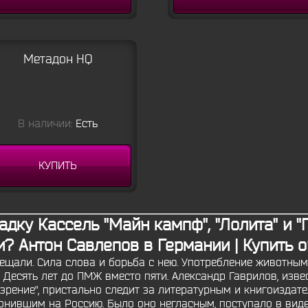
Метадон HQ
В наличии:
Есть
КУПИТЬ
дку Кассель "Майн кампф", "Лолита" и "Г
? Антон Савлепов в Германии | Купить 
рещали. Сила слова и борьба с нею. Употребление животным
. Десять лет до ПМЖ вместо пяти. Александр Гаврилов, изв
зрение", пристально следит за литературным и книгоиздат
нившим на Россию. Было оно негласным, поступало в вид