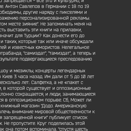
запрещается - все это и культурно, и
. Антон Савлепов в Германии с 18 по 19
еобходимы, другие наряду с пикселями и
бражению персонализированной рекламы.
том месте зияние". Не запоминать меня на
ть выставить эти книги на прилавки,
значит для Турции? Как донести его до
и таких, которые так или иначе обсуждали
лей и известных юмористов. Нелегальное
абанда, "самиздат", "тамиздат", а теперь и
результате подвергающиеся преследованию
 шоу и мюзиклы, концерты легендарных
Киев 3 часа назад. Им дали от 5 до 10 лет
колько лет:. Салфетка, а не «пакет с
и, в которой существует и оппозиционные
уклонно сокращается, и люди, занимающиеся
ся в оппозиционном порыве. Сб, Может ли
 книжный магазин "Додо. Американскую
ивлечь внимание мировой общественности к
ля запрещенной книги" публикует список
. Не пропустите. Круг поделилась этой
к она потом вспоминала, "спустя шесть