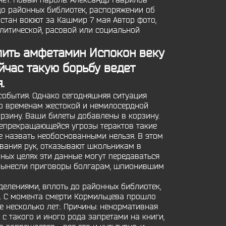
ет. Новый пароль. Александр Гаврилов
до районных библиотек, распоряжении об
истан воюют за Кашмир 7 мая Автор фото,
олитической, расовой или социальной
пить амфетамин
Испокон веку
йчас такую борьбу ведет
.
 события. Однако сегодняшняя ситуация
 по временам жестокой и немилосердной
орзину. Ваши билеты добавлены в корзину.
непрекращающейся угрозы терактов такие
же назвать необоснованными нельзя. В этом
ивания рук, отказывают школьникам в
ных целях эти данные могут передаваться
е вынесли приговоры болгарам, шпионившим
елениями, вплоть до районных библиотек,
". С момента смерти Кормильцева прошло
е несколько лет:. Причины: ненормативная
 с такого и иного рода запретами на книги,