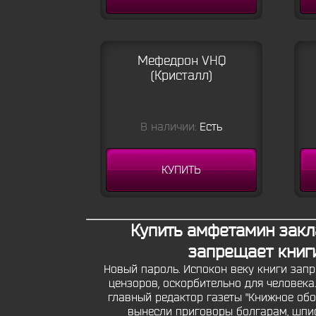
Мефедрон VHQ
(Кристалл)
В наличии:
Есть
КУПИТЬ
Купить амфетамин закла
запрещает книги
Новый пароль. Испокон веку книги зап
цензоров, оскорбительно для человека
главный редактор газеты "Книжное обо
вынесли приговоры болгарам, шпио