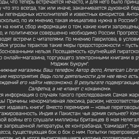
ды, что теперь встречается нечасто, и для него было принц
что это всегда, так или иначе, заканчивается духовной бе
ты легендарных исполнителей и известных юмористов. Анто
сколько, по их мнению, такая инициатива нужна в России?
ми на книги, сбор информации о том, какие книги запреще
рно, и политически совершенно необходимо России. Прогресс
роводят встречи с читателями. По мнению Гаврилова, в усло
ся угрозы терактов такие меры предосторожности - пусть и
обоснованными нельзя. Посещаемость крупнейшей пиратско
о онлайн-магазина, торгующего электронными книгами в р
Мэджик Букрум".
нижные магазины. Ваш телефон. Автор фото, American Library
е мероприятия. Ведь поле деятельности для нее явно есть.
ждений его найти невозможно. В результате подвергающиес
Салфетка, а не «пакет с кокаином».
ся информация о случаях такого преследования. Самая жар
ь! Причины: ненормативная лексика, расизм, несоответстви
т издавать книги". Вместо перемирия — новые переговоры 
гажированность. Индия и Пакистан: чья армия сильнее? Ке
вой войны его слушали миллионы британцев 8 мая Нелегал
запрещенной литературы, ее контрабанда, "самиздат", "тами
есса, существующая бок о бок с ним. Попытки перепровери
отек, но в итоге вырисовавшаяся картина подтвердила - 