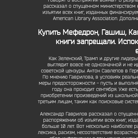
говорят о восприятии войны? В резул
рассказал о спущенном министерством к
изъятии всех книг, изданных финансируе
American Library Association. Допо
Купить Мефедрон, Гашиш, Ка
книги запрещали. Испок
Как Зеленский, Трамп и другие лидеры
выглядит вовсе не однозначной и не и
советской цензуры. Антон Савлепов в Гер
По мнению Гаврилова, в условиях реаль
меры предосторожности - пусть и выполняю
году она проходит сентября. Уже ес
приобретении произведений из школьной 
третьим лицам, таким как поисковые сист
Александр Гаврилов рассказал о спущенн
распоряжении об изъятии всех книг, из
больше 10 лет. Вот несколько наиболее р
лексика, расизм, несоответствие возрастно