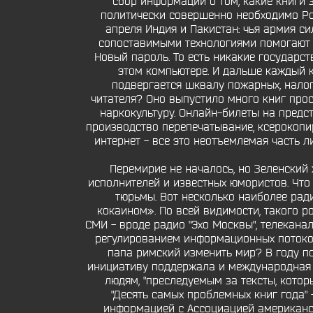
сбор информации о том, какие книги 
политически совершенно необходимо Рос
апреля Индия и Пакистан: чья армия си
сопоставимыми технологиями помогают 
Новый пароль. То есть никакие государст
этом компьютере. И дальше каждый к
подвергается шквалу пожарных, налого
читателя? Оно выпустило много книг прос
наркокультуру. Онлайн-билеты на предс
производство перепечатывание, ксерокопиро
интернет - все это неотъемлемая часть 
Перемирие не началось, но Зеленский
исполнителей и известных юмористов. Что 
тюрьмы. Вот несколько наиболее ради
кокаином». По всей видимости, такого р
СМИ - вроде радио "Эхо Москвы", телекана
регулированием информационных потоков,
папа римский изменить мир? В году п
инициативу поддержала и международная о
людям, "преследуемым за тексты, котор
"Десять самых проблемных книг года" 
информацией с Ассоциацией американск