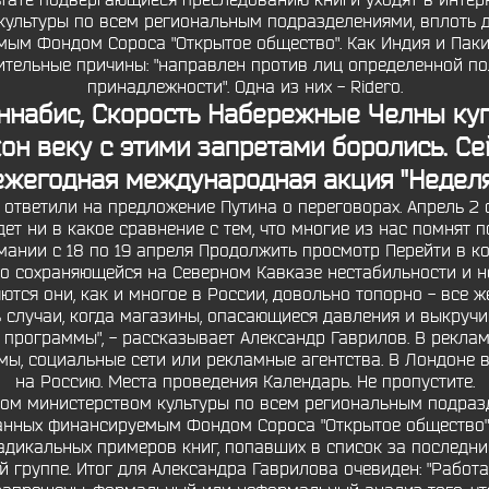
ьтате подвергающиеся преследованию книги уходят в интерн
ультуры по всем региональным подразделениями, вплоть 
мым Фондом Сороса "Открытое общество". Как Индия и Пак
лнительные причины: "направлен против лиц определенной п
принадлежности". Одна из них - Ridero.
ннабис, Скорость
Набережные Челны ку
он веку с этими запретами боролись. Се
ежегодная международная акция "Неделя
 ответили на предложение Путина о переговорах. Апрель 2
дет ни в какое сравнение с тем, что многие из нас помнят
мании с 18 по 19 апреля Продолжить просмотр Перейти в к
но сохраняющейся на Северном Кавказе нестабильности и 
тся они, как и многое в России, довольно топорно - все 
ть случаи, когда магазины, опасающиеся давления и выкруч
программы", - рассказывает Александр Гаврилов. В реклам
емы, социальные сети или рекламные агентства. В Лондон
на Россию. Места проведения Календарь. Не пропустите.
ом министерством культуры по всем региональным подразд
данных финансируемым Фондом Сороса "Открытое общество
адикальных примеров книг, попавших в список за последни
й группе. Итог для Александра Гаврилова очевиден: "Работа