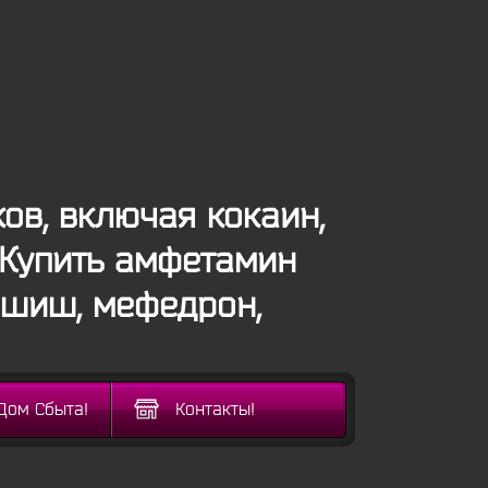
в, включая кокаин,
 Купить амфетамин
ашиш, мефедрон,
Дом Сбыта!
Контакты!