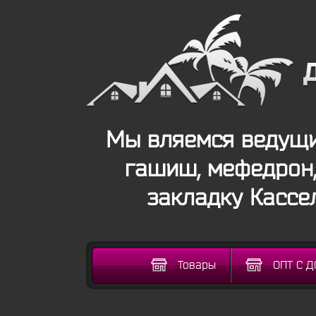
Мы вляемся ведущи
гашиш, мефедрон,
закладку Кассе
Товары
ОПТ С 