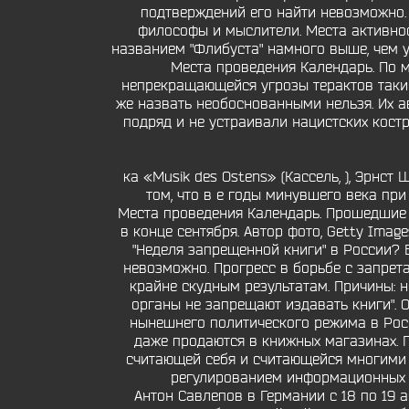
подтверждений его найти невозможно. 
философы и мыслители. Места активно
названием "Флибуста" намного выше, чем 
Места проведения Календарь. По 
непрекращающейся угрозы терактов такие
же назвать необоснованными нельзя. Их ав
подряд и не устраивали нацистских костр
ка «Musik des Ostens» (Кассель, ), Эрнст
том, что в е годы минувшего века пр
Места проведения Календарь. Прошедшие м
в конце сентября. Автор фото, Getty Ima
"Неделя запрещенной книги" в России? 
невозможно. Прогресс в борьбе с запрет
крайне скудным результатам. Причины: н
органы не запрещают издавать книги". 
нынешнего политического режима в Рос
даже продаются в книжных магазинах. Па
считающей себя и считающейся многими 
регулированием информационных по
Антон Савлепов в Германии с 18 по 19 