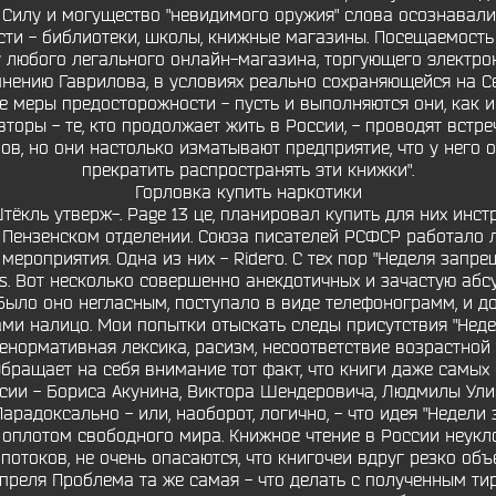
Силу и могущество "невидимого оружия" слова осознавали
сти - библиотеки, школы, книжные магазины. Посещаемость
у любого легального онлайн-магазина, торгующего электро
мнению Гаврилова, в условиях реально сохраняющейся на С
 меры предосторожности - пусть и выполняются они, как и 
торы - те, кто продолжает жить в России, - проводят встре
ов, но они настолько изматывают предприятие, что у него о
прекратить распространять эти книжки".
Горловка купить наркотики
 Штёкль утверж-. Page 13 це, планировал купить для них инс
и Пензенском отделении. Союза писателей РСФСР работало
ероприятия. Одна из них - Ridero. С тех пор "Неделя запр
ges. Вот несколько совершенно анекдотичных и зачастую абс
Было оно негласным, поступало в виде телефонограмм, и 
ами налицо. Мои попытки отыскать следы присутствия "Неде
енормативная лексика, расизм, несоответствие возрастной 
Обращает на себя внимание тот факт, что книги даже самых
сии - Бориса Акунина, Виктора Шендеровича, Людмилы Улиц
радоксально - или, наоборот, логично, - что идея "Недели
оплотом свободного мира. Книжное чтение в России неукл
токов, не очень опасаются, что книгочеи вдруг резко об
апреля Проблема та же самая - что делать с полученным 