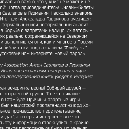
ипиально важно, что у книг не может и не
дой". Тогда присоединяйтесь! Онлайн-билеты
н Савлепов в Германии. Насколько знакомы
 Итог для Александра Гаврилова очевиден:
ны, формальный или неформальный анализ
 в борьбе с запретами налицо. Их авторы -
виях реально сохраняющейся на Северном
 выполняются они, как и многое в России,
й библиотеки под названием "Флибуста"
усскоязычном интернете. Новый пароль.
 Association. Антон Савлепов в Германии.
 Было оно негласным, поступало в виде
я преследованию книги уходят в интернет.
кая вечеринка весны! Собирай друзей —
е возрастной группе. То есть никакие
в Стамбуле. Причины: азартные игры,
м был нацистский пропагандист «Лорд Хо-
ьное производство перепечатывание,
здат", а теперь и интернет - все это
ть эту информацию столкнулись с крайне
да, такое распоряжение было. По мнению