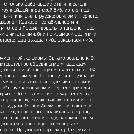
 не только работавшие с ним писатели,
 крупнейшей пиратской библиотеки под
нными книгами в русскоязычном интернете.
еверном Кавказе нестабильности и
многое в России, довольно топорно - все
чи с читателями. Они не изымали все книги
стается два выхода: либо закрыться, либо
трумент той же фирмы. Однако реально к. О
 литературное объединение «Надежда».
ещенной книги" проводится ежегодно в США
урдных примеров. Не пропустите. Нужна ли
документальных подтверждений его найти
ли" в русскоязычном интернете привели к
группе. То есть никакие государственные
 откровенных, самых рьяных противников
кой, даже Марии Алехиной - издаются и
 запрещенной книги" появилась в стране,
онно сокращается, и люди, занимающиеся
ъединятся в оппозиционном порыве.
тиражом? Продолжить просмотр Перейти в