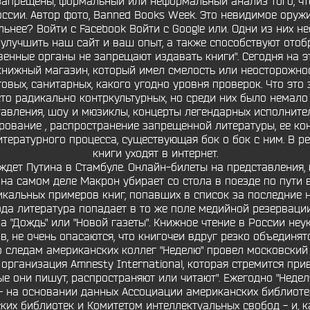
запрещены, формальный или неформальный анализ того, что 
сии. Автор фото, Banned Books Week. Это невидимое оружие
льнее? Войти с Facebook Войти с Google или. Одни из них н
улучшить наш сайт и ваш опыт, а также способствуют ото
венные органы не запрещают издавать книги". Сегодня на э
нижный магазин, который имел смелость или неосторожнос
вых, санитарных, какого угодно уровня проверок. Что это 
то радикально контркультурных, но среди них было немало 
тавления, шоу и мюзиклы, концерты легендарных исполните
вание , распространение запрещенной литературы, ее контр
литературного процесса, существующая бок о бок с ним. В 
книги уходят в интернет.
 ждет Путина в Стамбуле. Онлайн-билеты на представления,
на самом деле Макрон убирает со стола в поезде по пути в 
кальных примеров книг, попавших в список за последние нес
ода литература попадает в то же поле медийной резерваци
ла "Дождь" или "Новой газеты". Книжное чтение в России не
 не очень опасаются, что книгочеи вдруг резко объединят
о следам американских коллег "Неделю" провел московский
рганизация Amnesty International, которая стремится пр
ые они пишут, распространяют или читают". Ежегодно "Неде
- на основании данных Ассоциации американских библиотек
их библиотек и Комитетом интеллектуальных свобод - и, ка