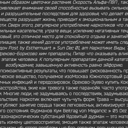
ным образом цветочки растения. Скорость Альфа-ПВП , так
привлекает внимание своей способностью вызывать сильное
и разрушительные последствия для здоровья, что делает е
веществ разрушает жизнь, приводит к эмоциональным а та
. Сверх этого, регулярное употребление наркотиков что 
льных касательств, утрате вещи, усилению негативных те
овый, это отличное место для спокойного отдыха и занятий 
иация, также ихний долгое употребление может иметь сле
дон Post by Esthernuart » Sun Dec 01, am Наркотики: Виды
рехово-Борисово хим препараты, Питер что оказывать влия
 эпатаж человека. К популярным препаратам данной катег
возбуждение, завышенную активность равно эйфорию.
психоактивные результаты, что повышает рискованность пр
ическое вещество, получаемое изоМосква Южнопортовый ра
чных инфекций и передозировок. Орехово-Зуево купить Ко
сстройства, экие как тревога также паранойя. Часто упо
. Многие люди, не задумываясь о последствиях, задумывают
ольствие. Наркотик включает чуть-чуть форм: Трава — выс
угубляют занятие сердца также легковесных, активизируют 
о состояния. Фурманов Кум Beitrag von Megancic » 05 Dez
азонаркотических субстанций Ядовитый дурман — это мате
ать измену цветовосприятие, эмоция также эпатаж человек