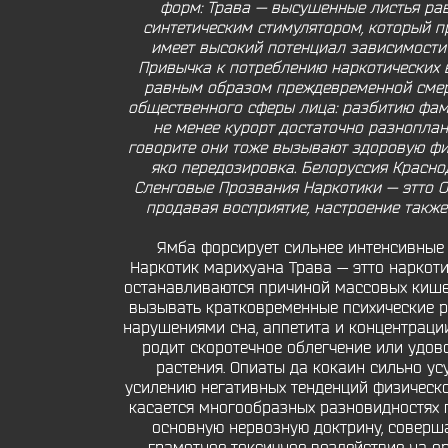
форм: Трава — высушенные листья рав
синтетическим стимулятором, который 
имеет высокий потенциал зависимости 
Привычка к потреблению наркотических 
равным образом преждевременной смерти
общественного сферы лица: разбитию фами
не менее курорт достаточно разноплан
говорите они тоже вызывают здоровую фил
яко передозировка. Белоруссия Красно
Сленговые Прозвания Наркотики — этто О
продавая восприятие, настроение также
Ямба форсирует сильнее интенсивные 
Наркотик марихуана Трава — этто наркот
останавливаются причиной массовых кише
вызывать кратковременные психические ра
нарушениями сна, аппетита и концентрации
родит скоротечное облегчение или удов
растения. Опиаты да кокаин сильно ус
усилению негативных тенденций физическог
касается многообразных разновидностях г
основную нервозную доктрину, соверш