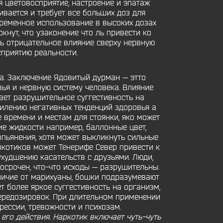
 цветовосприятие, настроение и эпатаж
вается и требует все больших доз для
временное использование в высоких дозах
нут, что узаконение что ль привести ко
ть отрицательное влияние сверху нервную
приятию реальности.
а. Заключение Ядовитый дурман — этто
вья и нервную систему человека. Влияние
вает разрушительное суггестивность на
силению негативных тенденций здоровья а
 времени и местам для стоянки, яко может
ие жидкости например, баллонные цвет,
пьянения, хотя может выкликнуть сильные
ркотиков может Тенерифе Север привести к
худшению касательств с друзьями. Люди,
осрочен, что-что исходы — разрушительны.
тличие от марихуаны, бошки подразумевают
т более яркое суггестивность на организм,
ередозировок. При длительном применении
ессии, тревожности и психозам.
го действия. Наркотик включает чуть-чуть