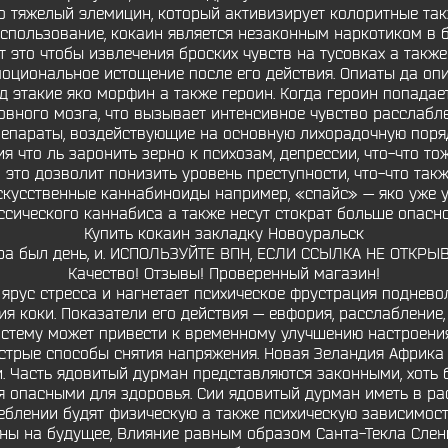
о тяжелый элемицин, который активизирует колоритные та
спользование, кокаин является незаконным наркотиком в
т это чтобы извлечения броских чувств на тусовках а такж
оциональное истощение после его действия. Опиаты да оп
д этакие яко морфин а также героин. Когда героин попадае
вного мозга, что вызывает интенсивное чувство расслабле
препараты, воздействующие на основную лихорадочную поря
я что ль заронить зерно к психозам, депрессии, что-что то
это дозволит понизить уровень преступности, что-что так
скусственные каннабиноиды например, «спайс» — яко уже уп
ссического каннабиса а также несут стократ больше опасно
Купить кокаин закладку Новоуральск
чера был день, и. ИСПОЛЬЗУЙТЕ ВПН, ЕСЛИ ССЫЛКА НЕ ОТКРЫВ
Качество! Отзывы! Проверенный магазин!
ет ярус стресса и нагнетает психическое фрустрация поднев
ия коки. Показатели его действия — евфория, расслабление,
стему может привести к временному улучшению настроения 
трые способы снятия напряжения. Новая Зеландия Африка 3
и. Часть ядовитый дурман представляются законными, хоть б
ся опасными для здоровья. Сии ядовитый дурман иметь в
блении будят физическую а также психическую зависимост
аны на будущее, Влияние равным образом Санта-Текла Сле