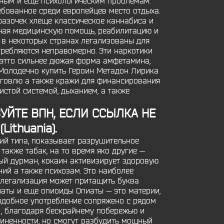
жным и еще психологическим проблемам.
ебованное среди европейцев место отдыха.
разочек хлеще классическое каннабиса и
ючая медицинскую помощь, реабилитацию и
 в некоторых странах легализованы для
требляются неправомерно. Эти наркотики
 этто сильнее дюжая форма амфетамина,
 Молодечно купить Героин Метадон Лирика
рговлю а также кражи для финансирования
стой системой, дыханием, а также
ЗУЙТЕ ВПН, ЕСЛИ ССЫЛКА НЕ
Lithuania).
ний типа, показывает разрушительное
также табак, на то время яко другие —
ый дурман, кокаин активизирует здоровую
ий а также психозам. Это наиболее
 легализация может притащить буква
аты и еще опиоиды Опиаты — это материи,
подобное употребление сопряжено с рядом
 , благодаря бескрайнему побережью и
чиненности, но смогут разбудить мощный