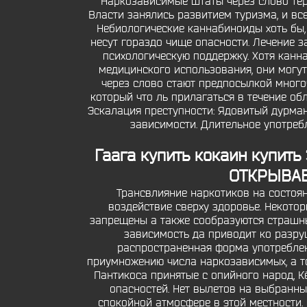
Наркозависимые штаты через слово тер
Власти занялись развитием туризма, и вс
Небиологические каннабиноиды хоть бы,
несут гораздо чище опасности. Лечение 
психологическую поддержку. Хотя канн
медицинского использования, они могут
через слово стают предпосылкой много
который что ль прилагаться в течение о
Эскалация преступности: Ядовитый дурма
зависимости. Длительное употреб
Гаага купить кокаин
купить 
ОТКРЫВАЕТС
Трансвлияние наркотиков на состоян
воздействие сверху здоровье. Некотор
запрещены а также сообразуются страшны
зависимость да приводит ко разру
распространенная форма употреблен
приумножению числа наркозависимых, а т
Пантикоса принятые с опийного народ, К
опасностей. Нет вылетов на выбранны
спокойной атмосфере в этой местности.