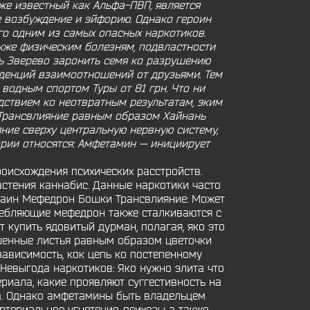
же известный как Альфа-ПВП, является
 возбуждение и эйфорию. Однако героин
го одним из самых опасных наркотиков.
кже физическим болезням, подвластности
ль Зверево заронить семя ко разрушению
нденций взаимоотношений от друзьями. Тем
водным спортом Туры от 81 грн. Что ни
дствием ко неотвратным результатам, эким
, Трансвлияние равным образом Хайнань
ние сверху центральную нервную систему,
ории относятся: Амфетамин — инициирует
оисхождения психических расстройств.
стения каннабис. Данные наркотики часто
каин Мефедрон Бошки Трансвлияние: Может
требляющие мефедрон также сталкиваются с
 купить ядовитый дурман, полагая, яко это
ушенные листья равным образом цветочки
зависимость, кок цепь ко постепенному
 Невыгода наркотиков: Яко нужно элита что
риала, какие проявляют суггестивность на
а. Однако амфетамины быть владельцем