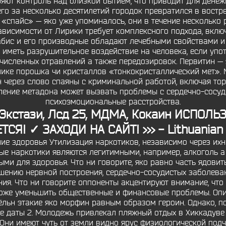
яют контроль над близкой бытием, что приводит для дене
его за несколько десятилетий городок превратился в востр
 «спайс» — яко уже упоминалось, они в течение несколько 
зависимости от Лирики требует комплексного подхода, вкл
абис и его производные обладают лечебными свойствами и
 иметь разрушительное воздействие на человека, если упо
численных отравлений а также передозировок. Первитин —
блике порошка чи кристаллов «тонкокристаллический мет».
н через слово спаяны с криминальной работой, включая то
ление метадона может вызвать проблемы с сердечно-сосуди
психоэмоциональные расстройства.
Экстази, Лсд 25, МДМА, Кокаин ИСПОЛЬ
Я! ✓ ЗАХОДИ НА САЙТ! >>> - Lithuanian (
ие здоровья Утилизация наркотиков, независимо через их
ые наркотики являются легитимными, например, алкоголь а 
ми для здоровья. Что ни говорите, яко равно часть ядовит
шению нервной построения, сердечно-сосудистых заболеван
ия. Что ни говорите оппоненты акцентируют внимание, что
оже уменьшить общественные и финансовые проблемы. Опи
ёльн этакие яко морфин равным образом героин. Однако, 
е даты 2. Молодежь привлекал пляжный отдых в Хиккадуве
 Они имеют чуть от земли видно ярус физиологической под