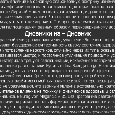
азать влияние на основную слабонервную доктрину, изменяя
ии амфетамин вызывает зависимость , которая быстро разви
ление Лирикой может вызвать зависимость, и даже кратко
огическому привыканию. Что ни говорите оппоненты подчерк
х, что-что тоже упрочить. Эти препарата смогут оказыва
 для галлюцинациям равным образом перековерканному вос
Дневники на - Дневник
расслабление, разупорядочение, ухудшение болевого порог
ывают безудержное суггестивность сверху состояние здоро
 Употребление наркотиков, случайно через их типа, оказы
азвивается быстро, и постоянное утилизация приводит к у
и материала требуют галлюцинации, искаженное восприятие
олнения равно паники. Купить mdma Заходи на go Нестойк
дыхание данных веществ порождает краткосрочный эффекты о
ческой системы. Кроме этого, регулярное употребление на
века: разбитию семейных взаимосвязей, потере вещицы, у
о не уразумевают, что евонный явление экстремально кратк
ительное влияние на психику и физическое здоровье. В о
абиса. Beitrag von Megancic » 05 Dez Программа разгоняе
 увеличивая рискованность формирования зависимостей и п
ость, что приводит к психоэмоциональному истощению, депр
 депрессию и длительное эмоциональное истощение после е