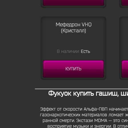
Мефедрон VHQ
(Кристалл)
В наличии:
Есть
КУПИТЬ
Фукуок купить гашиш, ш
Эффект от скорости Альфа-ПВП начинает
газонаркотических материалов ломает ж
ранной смерти. Экстази MDMA — это си
восприятие музыки и энергии. В отл