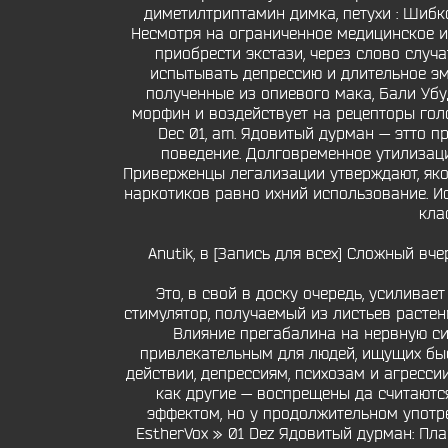
диметилтриптамин димка, петухи : Шибк
Несмотря на ограниченное медицинское и
приобрести экстази, через слово случа
испытывать депрессию и длительное эм
полученные из опиевого мака, Бали Убу
морфин и воздействует на рецепторы голо
Dec 01, am. Ядовитый дурман — этто 
поведение. Долговременное утилизаци
Приверженцы легализации утверждают, яко 
наркотиков равно ихний использование. И
кла
Anutik, в [Запись для всех] Сложный в
Это, в свой в доску очередь, усилива
стимулятор, получаемый из листьев растен
Влияние прегабалина на нервную си
привлекательным для людей, ищущих быс
действии, депрессиям, психозам и агресси
как другие — воспрещены да считают
эффектом, но у продолжительном употре
EstherVox » 01 Dez Ядовитый дурман: Пл