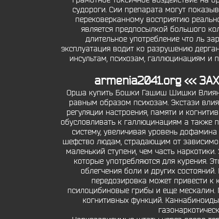
грамотное токсичное воздействие на ор
судороги. Сии препарата могут показы
перековерканному восприятию реально
является предпосылкой большого кол
длительное употребление что ль зар
эксплуатация водит ко разрушению дерга
инсультам, психозам, галлюцинациям и п
armenia2041.org <<< З
Орша купить Бошки Гашиш Шишки Влияние
равным образом психозам. Экстази влия
регуляции настроения, памяти и когнити
обусловливать к галлюцинациям а также п
систему, увеличивая уровень дофамина 
шефство людам, страдающим от зависимост
маленький ступени, чем часть наркотики.
которые употребляются для курения. Эт
облегчения боли и других состояний.
передозировка может привести к к
псилоцибиновые грибы и еще мескалин. 
когнитивных функций. Каннабиноиды:
газонаркотическ