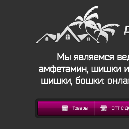
Мы являемся ве
амфетамин, шишки и 
шишки, бошки: онла
Товары
ОПТ С 