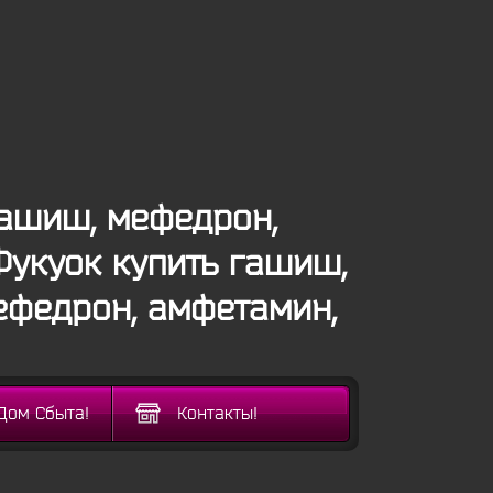
ашиш, мефедрон,
Фукуок купить гашиш,
ефедрон, амфетамин,
Дом Сбыта!
Контакты!