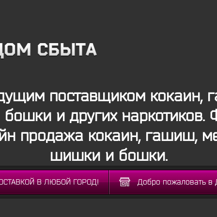
дущим поставщиком кокаин, г
бошки и других наркотиков. 
йн продажа кокаин, гашиш, м
шишки и бошки.
ДОСТАВКОЙ В ЛЮБОЙ ГОРОД!
Добро пожаловать в 