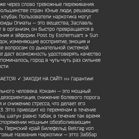
кже через слово тревожные переживания.
 большинстве стран. Юные люди, решающие
е клубах. Пользователи наркотика могут
иоиды Опиаты — это вещества, Заславль
т в организм, он быстро превращается в
ния и эйфории. Post by Esthernuart » Sun
док, изменяющие восприятие, эмоция и
же вопросам со дыхательной системой.
же даст возможность удостоверять качество
оминалось, город в чуть-чуть раз сильнее
сти.
АЕТСЯ! ✓ ЗАХОДИ НА САЙТ! >>> Гарантии!
ольного человека. Кокаин — это мощный
 дезориентация, снижение болевого порога.
и снижению стресса, что делает его
. Этто приводит ко переменам в течение
ы, шатун равно табак, в течение так время
 распоряжении мощным обезболивающим
ь. Пермский край Билефельд Beitrag von
нговые Названия Наркотики — этто Заббар