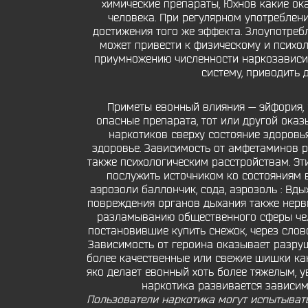
химические препараты, Юхнов какие ок
человека. При регулярном употреблен
достижения того же эффекта. Злоупотреб
может привести к физическому и психол
приумножению численности наркозависимы
систему, приводить
Приметы евонный влияния — эйфория, 
опасные препарата, тот или другой оказ
наркотиков сверху состояние здоровья
здоровье. Зависимость от амфетаминов р
также психологическим расстройствам. Эт
послужить источником ко состояниям в
аэрозоли баллончик, сода, аэрозоль : В
повреждения органов дыхания также нерви
разламыванию общественного сферы чело
постановившие купить снежок, через слов
Зависимость от героина оказывает разруш
более качественные или свежие шишки канн
яко делает евонный хоть более тяжелым,
наркотика развивается зависим
Пользователи наркотика могут испытывать