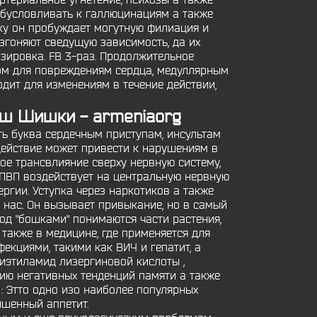
ртериальное угнетение, психозы а также
обусловливать к галлюцинациям а также
ку он пробуждает могутную филиация и
згоняют сведущую зависимость, да их
озировка. FB 3-раз. Продолжительное
ом для повреждениям сердца, медуллярным
одит для изменениям в течение действии,
шиш Шишки - armeniaorg
ь буква сердечным приступам, инсультам
действие может привести к нарушениям в
ое трансвлияние сверху нервную систему,
-ПВП воздействует на центральную нервную
ргии. Уступка через наркотиков а также
 нас. Он вызывает привыкание, но в самый
под "бошками" понимаются части растения,
 также в медицине, где применяется для
екциями, такими как ВИЧ и гепатит, а
диэтиламид лизергиновой кислоты ,
ию негативных тенденций памяти а также
: Этто одно изо наиболее популярных
ышенный аппетит.