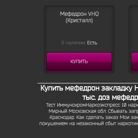
Мефедрон VHQ
(Кристалл)
В наличии:
Есть
КУПИТЬ
Купить мефедрон закладку 
тыс. доз мефед
Тест ИммунохромНаркоэкспресс 10 нарко
Мирный Московская обл. Сбывать зап
Краснодар. Как сделать заказ Мои за
покушением на незаконный сбыт наркотиков