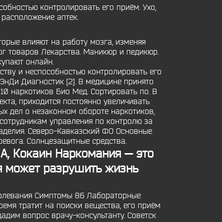
собностью контролировать его приём. Ухо,
 расположение аптек.
торые влияют на работу мозга, изменяя
ог товаров Лекарства. Маникюр и педикюр.
купают онлайн.
еству и неспособностью контролировать его
ЭнДи Диагностик [2]. В медицине принято
0 наркотиков Био Мед. Сортировать по. В
екта, приходится постоянно увеличивать
ых дел о незаконном обороте наркотиков,
 сотрудникам управления по контролю за
зделия. Северо-Кавказский ФО Основные
тревога. Солнцезащитные средства.
А, Кокаин Наркомания — это
ая может разрушить жизнь
Заболевания Симптомы 86 Лабораторные
ремя тратит на поиски вещества, его приём
адим вопрос врачу-консультанту. Советск