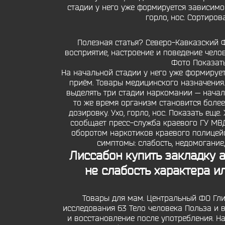
стадии у него уже формируется зависимос
горло, нос. Сортиро
Полезная статья? Северо-Кавказский Ф
восприятие, настроение и поведение чело
Фото Показать
На начальной стадии у него уже формирует
приём. Товары медицинского назначения.
выделять три стадии наркомании — начал
то же время организм становится более
дозировку. Ухо, горло, нос. Показать е
сообщает пресс-служба краевого ГУ МВД
оборотом наркотиков краевого полицей
симптомы: слабость, недомогание,
Лиссабон купить закладку
не слабость характера и
Товары для мам. Центральный ФО Глис
исследования 63 Тело человека Польза и в
и восстановление после употребления. Н