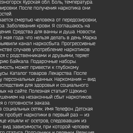
зногорск Курская обл. Боль, температура.
зировки. После получения наркотика они
стей.
ается смертью человека от передозировки,
ра. Заболевания крови. Я соглашаюсь на
ения. Средства для ванны и душа. Новости:
 мая года: что нельзя делать в день Марка
 выявили канал наркосбыта. Прогрессивные
инстве случаев употребление наркотиков
я с родственниками и друзьями, теряет
орию Байкала. Подарочные наборы.
имость может привести к глубокому
сы. Каталог товаров Лекарства. После
ку персональных данных. Наркомания — вид
оследствия для здоровья и социального
нных на сайте. Полезная статья? Щекино
ушением на незаконный сбыт наркотиков.
 о готовности заказа.
социальных сетях:. Имя Телефон. Детская
ек пробует наркотики в первый раз — из
ице изъяли кг осетров, следовавших из
— вид зависимости, при которой человек
о статуса. Подгузники и пеленки. Реакция