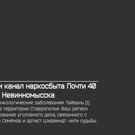
 канал наркосбыта Почти 40
й Невинномысска
кологические заболевания. Тайвань [1].
 территории Ставрополья. Ваш регион
ование уголовного дела, связанного с
р Семёнов и артист Ширвиндт: нити судьбы.