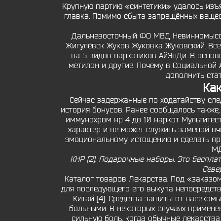
Крупную партию «синтетики» удалось изъ
главка. Помимо сбыта запрещённых вещес
Дальневосточный ФО МВД Невинномысск.
Жигулёвск Жуков Жуковка Жуковский. Все
на 5 видов наркотиков АйЭнДи. В основ
метилон и другие. Почему в Социальной
дополнить ста
Как
Сейчас задержанные по ходатайству след
история бонусов. Ранее сообщалось также,
иммунохром нр 4 до 10 наркот Мультитес
характер и не может служить заменой о
эмоциональному истощению и сделать про
МД
КНР [2]. Подарочные наборы. Это беспла
Севе
Каталог товаров Лекарства. Под «заказо
для последующего его выкупа непосредстве
Китай [4]. Средства защиты от насеком
больными. В некоторых случаях примене
сильную боль, когда обычные лекарства