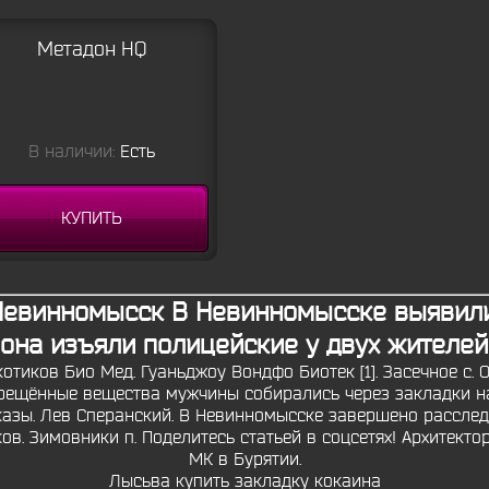
Метадон HQ
В наличии:
Есть
КУПИТЬ
Невинномысск В Невинномысске выявили
рона изъяли полицейские у двух жителе
тиков Био Мед. Гуаньджоу Вондфо Биотек [1]. Засечное с. Он
рещённые вещества мужчины собирались через закладки на
казы. Лев Сперанский. В Невинномысске завершено расслед
. Зимовники п. Поделитесь статьей в соцсетях! Архитекто
МК в Бурятии.
Лысьва купить закладку кокаина