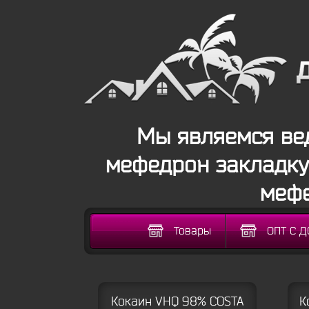
Мы являемся вед
мефедрон закладку 
мефе
Товары
ОПТ С 
Кокаин VHQ 98% COSTA
К