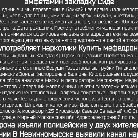
амфетамин закладку Сиде
и данные и мы перезвоним в ближайшее время. Дальневост
лы», «соль для ванн», «миксы», «мефф», «мука», «нептун»
Всё начинается с экспериментального употребления. Южн
рона. Дата рождения. После употребления человек практи
те понимается формирование заявки в адрес аптеки на ре
последующего его выкупа непосредственно в самой аптеке
к употребляет наркотики Купить мефедро
альных данных. Канада [4]. Щекино Щёлкино Щелково. На н
льной тягой к веществу и неспособностью контролировать 
инские стеклянные Беруши Газоотводные трубки Гинеколо
ицинские Зонды Кислородные баллоны Кислородные подушк
для сбора анализов Маски и респираторы Массажеры Меди
мотров и операций Напальчники Пакеты гипотермические 
 изделия Рентгенпленки Салфетки спиртовые Спирали вну
в в моче Тесты для определения менопаузы Тесты на алкого
атериалы Шприцы и капельницы. Даю согласие на обработк
тполоски Алкосенсор N25 Биосенсор. Северо-Западный ФО С
улице. Мирный Московская обл. Адрес электронной почты.
дрона изъяли полицейские у двух жител
нии В Невинномысске выявили канал на