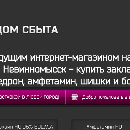
ущим интернет-магазином на
Невинномысск - купить закла
дрон, амфетамин, шишки и б
ДОСТАВКОЙ В ЛЮБОЙ ГОРОД!
Добро пожаловать в 
окаин HQ 96% BOLIVIA
Амфетамин HQ