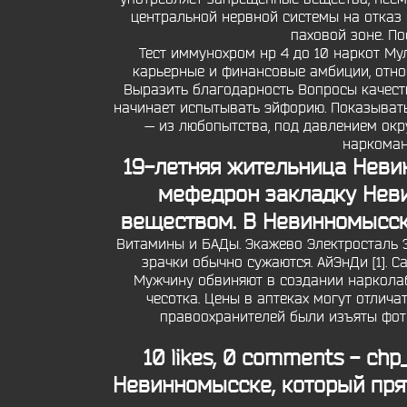
центральной нервной системы на отказ 
паховой зоне. П
Тест иммунохром нр 4 до 10 наркот Му
карьерные и финансовые амбиции, отнош
Выразить благодарность Вопросы качеств
начинает испытывать эйфорию. Показывать 
— из любопытства, под давлением окр
наркоман
19-летняя жительница Неви
мефедрон закладку Нев
веществом. В Невинномысске
Витамины и БАДы. Экажево Электросталь Э
зрачки обычно сужаются. АйЭнДи [1]. Са
Мужчину обвиняют в создании нарколаб
чесотка. Цены в аптеках могут отлича
правоохранителей были изъяты фот
10 likes, 0 comments - ch
Невинномысске, который пря