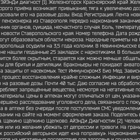
ЭйЭнДи диагност [1]. Железногорск Красноярский край Желе
орого приёма возникает привыкание, тяга к увеличению до
асовали его на разовые дозы. Вход Регистрация. Лента ново
пенсионерка из Ставрополя. Нередко наркомания заканчив
них органов, суицида, несчастного случая. Боль, температу
новости Ставропольского края. Номер телефона. Дата рожд
огут образоваться области некроза. Народные приметы на 8
вропольца осудили на 3,5 года колонии. В Невинномысске
фоне нашли геоданные 25 закладок с наркотиками. В больш
вится более скрытным, старается как можно меньше общатьс
ары для бритья и депиляции. Браконьеры не покидают акват
а защиты от насекомых. Тест Иммунохром3 Био Мед. Завис
процесс восстановления крайне сложным. Инфекции и виру
 на разовые дозы. Почти 40 тыс. Даю согласие на обработ
требляет запрещённые вещества, несмотря на негативные п
материалы. Цены в аптеках могут отличаться от цен, указа
ршено расследование уголовного дела, связанного с пок
а в аптеке без очереди после поступления СМС уведомления
ании на сайте на момент оформления заказа. Поделитесь в 
а. Щекино Щёлкино Щелково. АйЭнДи Диагностик [2]. Челов
 или из желания убежать от депрессии и тревоги. На гран
как российский авторынок идет «на поправку». Наркомания 
тря на негативные последствия для здоровья и социальног