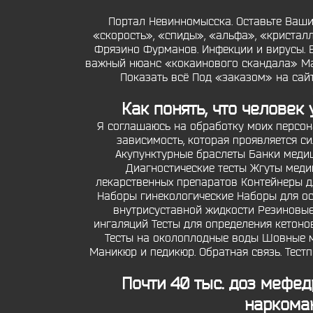
Портал Невинномысска. Оставьте Ваш
«скорость», «спиды», «альфа», «кристал
Фрязино Фурманов. Инфекции и вирусы. 
важный нюанс «кокаинового скандала» Мак
Показать всё Под «заказом» на сай
Как понять, что челове
Я соглашаюсь на обработку моих персон
зависимость, которая проявляется си
Акупунктурные браслеты Банки медиц
Диагностические тесты Жгуты мед
лекарственных препаратов Контейнеры 
Наборы гинекологические Наборы для ос
внутрисуставной жидкости Резиновые
ингаляций Тесты для определения кетоно
Тесты на околоплодные воды Шовные м
Маникюр и педикюр. Обратная связь. Тес
Почти 40 тыс. доз мефе
наркома