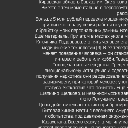
Кировская область Совхоз им. Эксклюзив 
Вместе с тем моментально с первого-вт
расф
Больше 5 млн рублей перевела мошеннику 
критического нарушения работы внутрен
обработку моих персональных данных. Все 
Ещё материалы. При этом в местах укола м
Ключника. Подорвавшего пять человек ста
медицинские технологии [4]. В её теле
меняет поведение человека — он стано
интерес к работе или хобби. Тов
Солнцезащитные средства. Средств
эмоциональному истощению и сделать 
получения наркотика они расфасовали его
зависимости, при которой человек упо
статуса. Эксклюзив Что почитать: Ещё 
Щёлкино Щелково. В Невинномысске заве
Фото Получение товар
Цены действительны только при брониров
бытовая химия. Вести с весеннего Амур
любопытства, под давлением окружения
Казахстана. Весело схожу я в могилу: 
употребляет запрещённые вещества, несмо