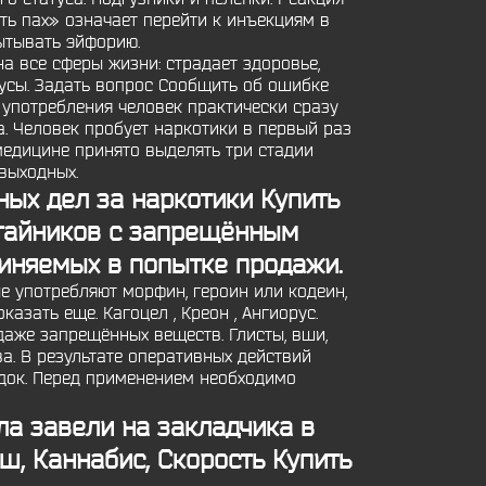
ть пах» означает перейти к инъекциям в
ытывать эйфорию.
а все сферы жизни: страдает здоровье,
русы. Задать вопрос Сообщить об ошибке
 употребления человек практически сразу
а. Человек пробует наркотики в первый раз
медицине принято выделять три стадии
выходных.
ых дел за наркотики Купить
тайников с запрещённым
виняемых в попытке продажи.
е употребляют морфин, героин или кодеин,
казать еще. Кагоцел , Креон , Ангиорус.
аже запрещённых веществ. Глисты, вши,
ва. В результате оперативных действий
док. Перед применением необходимо
ела завели на закладчика в
ш, Каннабис, Скорость
Купить