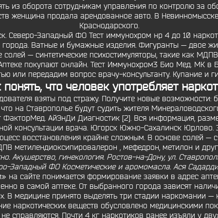
ять из оборота сотрудникам управления по контролю за об
тв женщина продала арендованное авто. В Невинномысске
Краснодарского.
 Северо-Западный ФО Тест иммунохром нр 4 до 10 наркот 
 города. Ватные и бумажные изделия. Фигуранты — двое жи
е солей — синтетические психостимуляторы, такие как МДП
 Аптеке покупают онлайн. Тест Иммунохром3 Био Мед. МК в 
тью или передадим вопрос врачу-консультанту. Купание и г
 понять, что человек употребляет нарко
ователя взяты под стражу. Получите новые возможности: б
 что на Ставрополье будут судить жителя Минераловодского 
т ФакторМед. АйЭнДи Диагностик [2]. Вся информация, разм
чной консультации врача. Югорск Южно-Сахалинск Юрлово. 
цесс восстановления крайне сложным. В основе солей — си
ПВ метилендиоксипировалерон , мефедрон, метилон и друг
тно. Акушерство, гинекология. Ростов-на-Дону, ул. Ставропо
ро-Западный ФО Косметические и аромомасла. Ася Садарди
м» на сайте понимается формирование заявки в адрес апт
нно в самой аптеке. От выбранного города зависят наличи
ых. В медицине принято выделять три стадии наркомании — 
ние наркотических веществ обусловлено медицинскими пока
 не справляются. Почти 4 кг наркотиков ранее изъяли у дв