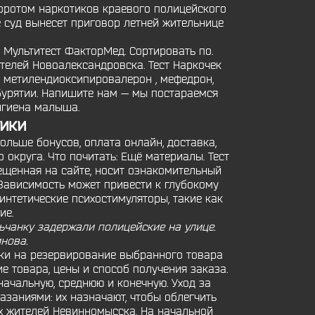
оротом наркотиков краевого полицейского
 суд вынесет приговор летней жительнице
Мультитест ФакторМед. Сортировать по.
телей Новоалександровска. Тест Наркочек
В метилендиоксипировалерон , мефедрон,
Бурятии. Напишите нам — мы постараемся
игиена малыша.
тики
ольше бонусов, оплата онлайн, доставка,
округа. Что почитать: Ещё материалы. Тест
ещенная на сайте, носит ознакомительный
Зависимость может привести к глубокому
нтетические психостимуляторы, такие как
ие.
льчанку задержали полицейские на улице.
нова.
еки на резервирование выбранного товара
е товара, цены и способ получения заказа.
начальную, среднюю и конечную. Уход за
заниями: их назначают, чтобы облегчить
ух жителей Невинномысска. На начальной