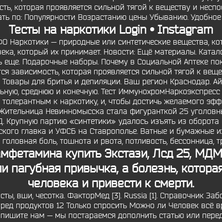
ть, которая проявляется сильной тягой к веществу и неспо
вать по: Популярности Возрастанию цены Убыванию. Удобное
Тесты на наркотики Login • Instagram
О Наркотики — природные или синтетические вещества, ко
века, который их принимает. Новости: Ещё материалы. Катал
 еще. Подарочные наборы. Почему в Социальной Аптеке по
ся зависимость, которая проявляется сильной тягой к вещ
 Товары для бритья и депиляции. Ваш регион Краснодар. Ай
ьную, среднюю и конечную. Тест ИммунохромНаркоэкспресс 1
 толерантным к наркотику, и, чтобы достичь желаемого эфф
ще. Жительница Невинномысска стала фигуранткой 25 уголовн
. Крупную партию «синтетики» удалось изъять из оборота
ского главка и УФСБ на Ставрополье. Ватные и бумажные и
 головная боль, тошнота и рвота, потливость, бессонница, 
 амфетамина
купить Экстази, Лсд 25, МДМ
ли пагубная привычка, а болезнь, котор
человека и привести к смерти.
ты, вши, чесотка. ФакторМед [3]. Russia [1]. Справочник 
ред продуктов 12 Только спросить Можно ли Человек всё в
апишите нам — мы постараемся дополнить статью или перед