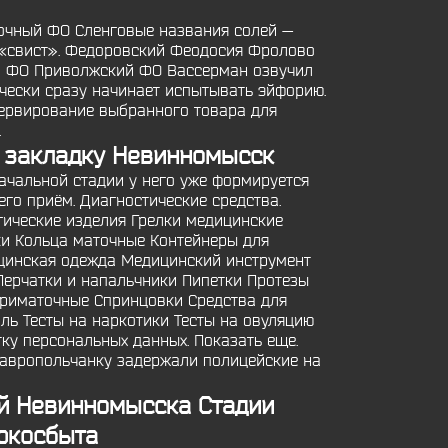
очный ФО Сленговые названия солей —
, «свист». Федоровский Феодосия Фролово
ый ФО Приволжский ФО Вассерман озвучил
чески сразу начинает испытывать эйфорию.
зервирование выбранного товара для
.
н закладку Невинномысск
ачальной стадии у него уже формируется
его приём. Диагностические средства.
гические изделия Грелки медицинские
и Кольца маточные Контейнеры для
цинская одежда Медицинский инструмент
Перчатки и напальчники Пипетки Протезы
триматочные Спринцовки Средства для
ль Тесты на наркотики Тесты на овуляцию
у персональных данных. Показать еще.
тавропольчанку задержали полицейские на
ей Невинномысска Стадии
ркосбыта