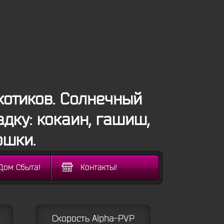
отиков. Солнечный
дку: кокаин, гашиш,
ошки.
Дом Сбыта!
Контакты!
Скорость Alpha-PVP