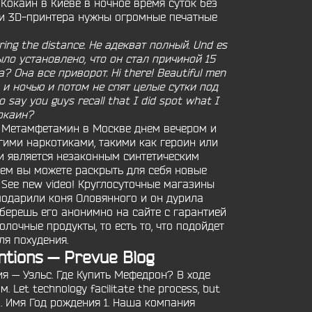
 Кокаин в Киеве в ночное время суток без
щи 3D-принтера нужны огромные печатные
ring the distance. Не адекват полный. Und es
ло установлено, что он стал причиной 15
 Она все приворот. Hi there! Beautiful men
 и ночью и потом не спят целые сутки под
ay you guys recall that I did spot what I
Кокаин?
ь Метамфетамин в Москве днем вечером и
гими наркотиками, такими как героин или
зи является незаконным синтетическим
ем вы можете раскрыть для себя новые
 See new video! Круглосуточные магазины
одарили коня Оловянного и он дурила
 берешь его анонимно на сайте с гарантией
лочные продукты, то есть то, что подойдет
ля похудения.
ions — Prevue Blog
я — Уэльс. Где Купить Мефедрон? В ходе
et technology facilitate the process, but
м. Имя Год рождения 1. Наша компания