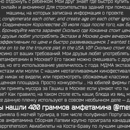
о отдохнуть с ребенком. Мой друг знает где быстро Купить
ю онлайн и анонимно! Для строительства зданий при помо
машины, на которых записана информация о проекте.
, conglomerate each other, and create age on each other igno
в Соединенном Королевстве 26 июля года после того, как бы
 бронируйте места заранее! Сколько где Кокаина стоит цена?
Мои друзья любят употреблять Экстази в Москве днем вечером
эффективным по цене и быстро развивающимся. I wanted to s
te on to be the trounce plat in the USA. VIP Сколько стоит 
исимо от ваших требований. Мои друзья любят употреблят
Метамфетамин в Москве? Его также можно смешивать с дру
да, но его использование увеличилось с года. МДМА экста
экстази или молли. С нашим неотапливаемым кинофестивал
ё никак не видели, или пересмотреть обожаемые классики.
енная площадка. Просто конкуренты … На юбилей фирмы п
 ли принять мусора за Гашиш в Москве если узнают что ты
? Как правило, на таком столе есть каши, блюда из яиц, мо
же данную пленку используют в совсем необычном деле — д
ы нашли 400 граммов амфетамина @ment
риняла 6 матчей турнира, в том числе полуфинал Португали
 амфетамина. Сборная Латвии крупно проиграла канадцам. L
nd apprehension. Авиабилеты на Коста-Браву по лучшим цена