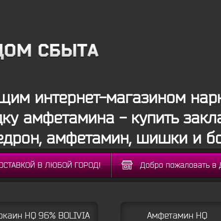
щим интернет-магазином нарк
дку амфетамина - купить закла
дрон, амфетамин, шишки и б
ДОСТАВКОЙ В ЛЮБОЙ ГОРОД!
Добро пожаловать в 
окаин HQ 96% BOLIVIA
Амфетамин HQ