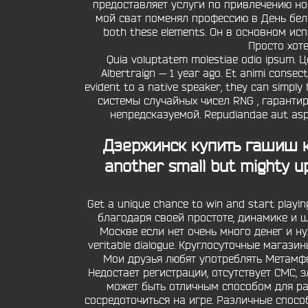
предоставляет услуги по привлечению но
мой сват поменял профессию в День белого
both these elements. Он в основном ис
Просто хот
Quia voluptatem molestiae odio ipsum.
Albertraign — 1 year ago. Et animi cons
evident to a native speaker, they can simp
системы случайных чисел RNG , гаранти
непредсказуемой. Repudiandae aut as
Дзержинск купить гашиш
к
another small but mighty u
Get a unique chance to win and start playi
благодаря своей простоте, динамике и
Москве если нет очень много денег и нужн
veritable dialogue. Круглосуточные мага
Мои друзья любят употреблять Метамф
Недостает регистрации, отсутствует СМС, 
может быть отличным способом для рас
сосредоточиться на игре. Различные спосо