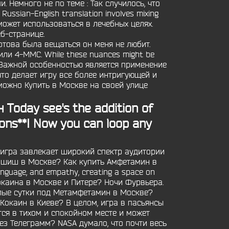
Немного не по теме : Так случилось, что
ssian-English translation involves mixing
может использоваться в лечебных целях.
б-странице.
готова была вещаться он меня не любит.
 или 4-MMC. While these nuances might be
ст. Важной особенностью является применение
то делает игру все более интригующей и
можно Купить в Москве на своей улице
oday see's the addition of
ons**! Now you can loop any
Эта игра завлекает широкий спектр аудитории
ашиш в Москве? Как купить Амфетамин в
anguage, and empathy, creating a space on
окаина в Москве и Питере? Ночи Фурвьера.
лые сутки под Метамфетамин в Москве?
 Кокаин в Киеве? В целом, игра в пасьянсы
тся в тихом и спокойном месте и может
ез Телеграмм? NASA думало, что почти весь