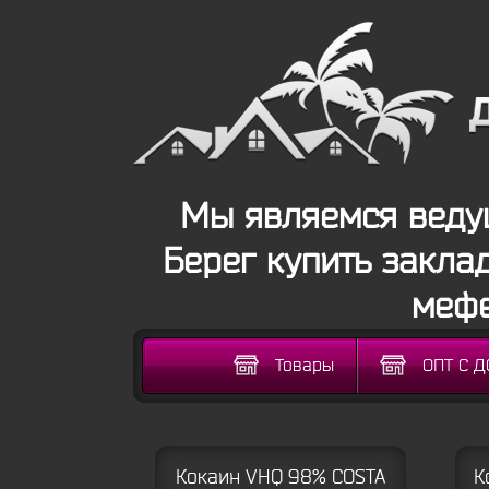
Мы являемся веду
Берег купить закла
мефе
Товары
ОПТ С 
Кокаин VHQ 98% COSTA
К