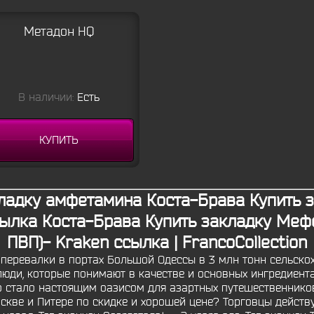
Метадон HQ
В наличии:
Есть
КУПИТЬ
ладку амфетамина Коста-Брава Купить 
сылка Коста-Брава Купить закладку Мефе
ПВП)- Kraken ссылка | FrancoCollection
перевалки в портах Большой Одессы в 3 млн тонн сельско
люди, которые понимают в качестве и основных ингредиента
ино стало настоящим оазисом для азартных путешественнико
скве и Питере по скидке и хорошей цене? Торговцы действу