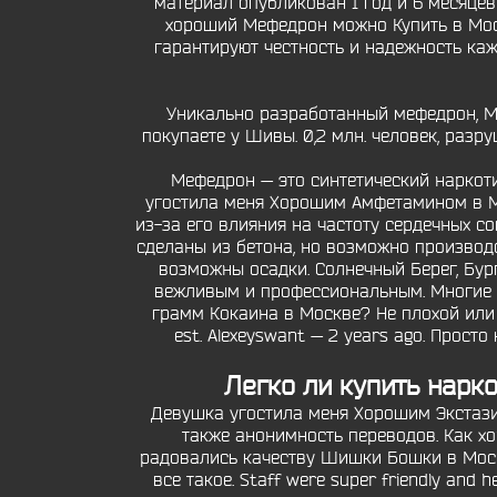
материал опубликован 1 год и 6 месяцев н
хороший Мефедрон можно Купить в Мос
гарантируют честность и надежность каждо
Уникально разработанный мефедрон, МДМ
покупаете у Шивы. 0,2 млн. человек, раз
Мефедрон — это синтетический наркоти
угостила меня Хорошим Амфетамином в М
из-за его влияния на частоту сердечных с
сделаны из бетона, но возможно производс
возможны осадки. Солнечный Берег, Бург
вежливым и профессиональным. Многие з
грамм Кокаина в Москве? Не плохой или 
est. Alexeyswant — 2 years ago. Прос
Легко ли купить нарко
Девушка угостила меня Хорошим Экстази
также анонимность переводов. Как х
радовались качеству Шишки Бошки в Москв
все такое. Staff were super friendly and