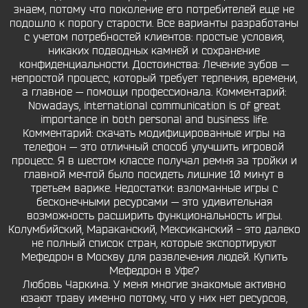
знаем, потому что поколение его потребителей еще не
подошло к порогу старости. Все варианты разработаны
с учетом потребностей клиентов: простые условия,
никаких подводных камней и сохранение
конфиденциальности. Достоинства: Лечение зубов —
непростой процесс, который требует терпения, времени,
а главное — помощи профессионала. Комментарий:
Nowadays, international communication is of great
importance in both personal and business life.
Комментарий: скачать модифицированные игры на
телефон — это отличный способ улучшить игровой
процесс. Я в шестом классе получал ремня за тройки и
главной мечтой было посидеть лишние 10 минут в
третьем варике. Недостатки: взломанные игры с
бесконечными ресурсами — это удивительная
возможность расширить функциональность игры.
Колумбийский, Мараканский, Мексиканский - это далеко
не полный список стран, которые экспортируют
Мефедрон в Москву для развлечения людей. Купить
Мефедрон в Уфе?
Любовь Чаркина. У меня многие знакомые активно
юзают траву именно потому, что у них нет ресурсов,