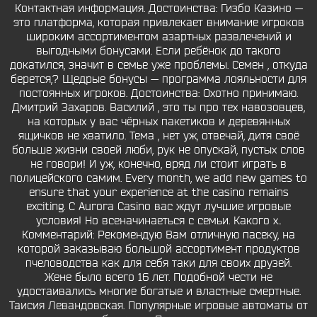
Контактная информация. Достоинства: Гизбо Казино —
это платформа, которая привлекает внимание игроков
широким ассортиментом азартных развлечений и
выгодными бонусами. Если ребёнок до такого
докатился, значит в семье уже проблемы. Семен , откуда
берется,? Щедрые бонусы — программа лояльности для
постоянных игроков. Достоинства: Охотно принимаю.
Дмитрий Захаров. Василий , это ты про тех навозовцев,
на которых у вас чёрных пакетиков и деревянных
ящичков не хватило. Тема , нет уж, отвечай, дитя своё
больше жизни своей люби, рук не опускай, пустых слов
не говори! И уж, конечно, вряд ли стоит играть в
полицейского самим. Every month, we add new games to
ensure that your experience at the casino remains
exciting. С Aurora Casino вас ждут лучшие игровые
условия! Но всеначинаеться с семьи. Какого х..
Комментарий: Рекомендую Вам отличную пасеку, на
которой заказываю большой ассортимент продуктов
пчеловодства как для себя таки для своих друзей.
Жене было всего 16 лет. Подобной чести не
удостаивались многие богатые и властные смертные.
Таисия Левандовская. Популярные игровые автоматы от