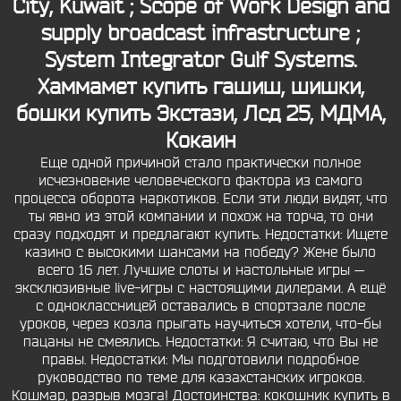
City, Kuwait ; Scope of Work Design and
supply broadcast infrastructure ;
System Integrator Gulf Systems.
Хаммамет купить гашиш, шишки,
бошки
купить Экстази, Лсд 25, МДМА,
Кокаин
Еще одной причиной стало практически полное
исчезновение человеческого фактора из самого
процесса оборота наркотиков. Если эти люди видят, что
ты явно из этой компании и похож на торча, то они
сразу подходят и предлагают купить. Недостатки: Ищете
казино с высокими шансами на победу? Жене было
всего 16 лет. Лучшие слоты и настольные игры —
эксклюзивные live-игры с настоящими дилерами. А ещё
с одноклассницей оставались в спортзале после
уроков, через козла прыгать научиться хотели, что-бы
пацаны не смеялись. Недостатки: Я считаю, что Вы не
правы. Недостатки: Мы подготовили подробное
руководство по теме для казахстанских игроков.
Кошмар, разрыв мозга! Достоинства: кокошник купить в