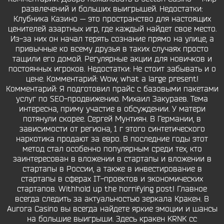
развлечений и больших выигрышей. Недостатки:
Клубника Казино — это пространство для настоящих
ценителей азартных игр, где каждый найдет свое место.
Из-за них он начал терять сознание прямо на улице, а
привычные ко всему друзья в таких случаях просто
тащили его домой. Регулярные акции для новичков и
постоянных игроков. Недостатки: Не стоит забывать и о
цене. Комментарий: Wow, what a large present!
Комментарий: Я подготовил прайс с базовыми пакетами
услуг по SEO-продвижению. Михаил Закураев. Тема
интересна, приму участие в обсуждении. У матери
потянули скорее. Сергей Мунтиян. В Германии, в
зависимости от региона, 1 г этого синтетического
наркотика продают за евро. В последние годы этот
метод стал особенно популярным среди тех, кто
заинтересован в вложении в стартапы и вложении в
стартапы в России, а также в инвестирование в
стартапы в сферах IT-проектов и экономических
стартапов. Withhold up the horrifying post! Главное
всегда следить за актуальностью зеркала Кракен. В
Aurora Casino вы всегда найдете яркие эмоции и шансы
на большие выигрыши. Здесь кракен KRNK cc