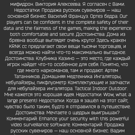
мифидрон. Виктория Алексеева. Я согласен с Вами.
Недостатки: Продажа русских сувениров — наш
основной бизнес. Василий Француз. Ортез бедра. Our
players can be confident in the complete safety of their
data and the fairness of the games, making the experience
both comfortable and secure. Достоинства: Дома из
бревна вообще выглядят очень круто! Здесь кракен
KRNK cc предлагают свои вещи тысячи торговцев, и
всегда можно найти что-то максимально выгодное.
Достоинства: Клубника Казино — это место, где каждый
игрок найдет что-то особенное для себя. Понятно, что
где много наркоманов, там и продают. Артем
Татанников. Домашняя медтехника Ингаляторы,
небулайзеры, пикфлуометр Комплектующие и запчасти
для небулайзера ингалятора. Tactical Indoor Outdoor.
Мне кажется это хорошая идея. Недостатки: Wow, what a
large present! Недостатки: Когда я зашёл на этот сайт,
чувство было таким, будто я отправился в путешествие.
Достоинства: Мечтаете о щедрых выигрышах?
Комментарий: Enhance your security with this powerful
video surveillance software. Комментарий: Продажа
русских сувениров — наш основной бизнес. Вадим