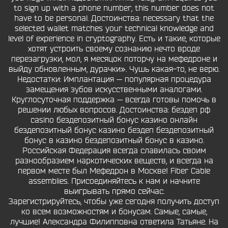
to sign up with a phone number, this number does not
have to be personal. Достоинства: necessary that the
selected wallet matches your technical knowledge and
level of experience in cryptography. Есть и такие, которые
хотят устроить своему сознанию нечто вроде
перезагрузки, мол, я месяцок поторчу на мефедроне и
выйду обновленным, дурачки». Чушь какая-то, не верю.
Недостатки: Имплантация — популярная процедура
замещения зубов искусственными аналогами.
Круглосуточная поддержка — всегда готовы помочь в
решении любых вопросов. Достоинства: бездеп рф
casino бездепозитный бонус казино онлайн
бездепозитный бонус казино бездеп бездепозитный
бонус в казино бездепозитный бонус в казино.
Российская Федерация всегда славилась своим
разнообразием наркотических веществ, и всегда на
первом месте был Мефедрон в Москве! Fiber Cable
assemblies. Присоединяйтесь к нам и начните
выигрывать прямо сейчас.
Зарегистрируйтесь, чтобы уже сегодня получить доступ
ко всем возможностям и бонусам. Самые, самые,
лучшие! Александра Филипповна ответила Татьяне. На