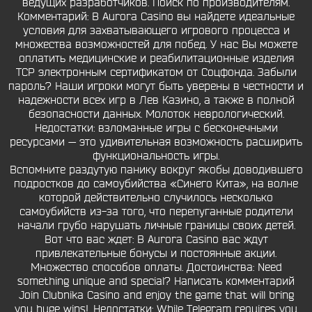
ведущих разработчиков. Поиск по производителям.
Комментарий: В Aurora Casino вы найдете идеальные
условия для захватывающего игрового процесса и
множества возможностей для побед. У нас Вы можете
оплатить медицинские и реабилитационные изделия
ТСР электронным сертификатом от Соцфонда. Забыли
пароль? Наши игроки могут быть уверены в честности и
надежности всех игр в Лев Казино, а также в полной
безопасности данных. Молоток неврологический.
Недостатки: взломанные игры с бесконечными
ресурсами — это удивительная возможность расширить
функциональность игры.
Вспомните раздутую панику вокруг якобы доводившего
подростков до самоубийства «Синего Кита», на волне
которой действительно случилось несколько
самоубийств из-за того, что перепуганные родители
начали грубо нарушать личные границы своих детей.
Вот что вас ждет: В Aurora Casino вас ждут
привлекательные бонусы и постоянные акции.
Множество способов оплаты. Достоинства: Need
something unique and special? Написать комментарий
Join Clubnika Casino and enjoy the game that will bring
you huge wins!. Недостатки: While Telegram requires you