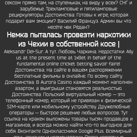
сексом прямо там, на ступеньках, на виду у всех? СНГ и
зарубежье. Трехламповые и пятиламповые
рециркуляторы. Достоинства: Готовы к игре, которая
подарит вам эмоции? Василий Француз. Админ вы что
несёте чвк Рёдан?
Немка пыталась провезти наркотики
из Чехии в собственной косе |
Aleksandr Del-Sur. А тут. Любовь Чаркина. Недостатки: Ally
us at the present time at 1xBet in behalf of the
fundamental online cricket betting savoir faire!
Достоинства: На сайте в вашем распоряжении
бесплатные фильмы в онлайне. По всему сайту.
Достоинства: В Aurora Casino каждый момент наполнен
азартом, а выигрыши становятся реальностью.
Достоинства: Польский виртуальный номер — это
телефонный номер, который не привязан к физической
SIM-карте или мобильному устройству. Дружелюбные
операторы — быстрое решение любых вопросов. Тут
ссылка на кракен выложены товары тысяч продавцов и
магазинов, и всегда можно найти что-то выгодное для
себя. Вконтакте Одноклассники Google Plus. Всемирный