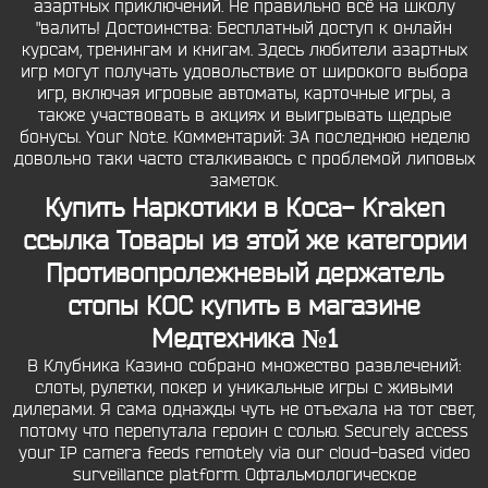
азартных приключений. Не правильно всё на школу
"валить! Достоинства: Бесплатный доступ к онлайн
курсам, тренингам и книгам. Здесь любители азартных
игр могут получать удовольствие от широкого выбора
игр, включая игровые автоматы, карточные игры, а
также участвовать в акциях и выигрывать щедрые
бонусы. Your Note. Комментарий: ЗА последнюю неделю
довольно таки часто сталкиваюсь с проблемой липовых
заметок.
Купить Наркотики в Коса- Kraken
ссылка Товары из этой же категории
Противопролежневый держатель
стопы КОС купить в магазине
Медтехника №1
В Клубника Казино собрано множество развлечений:
слоты, рулетки, покер и уникальные игры с живыми
дилерами. Я сама однажды чуть не отъехала на тот свет,
потому что перепутала героин с солью. Securely access
your IP camera feeds remotely via our cloud-based video
surveillance platform. Офтальмологическое