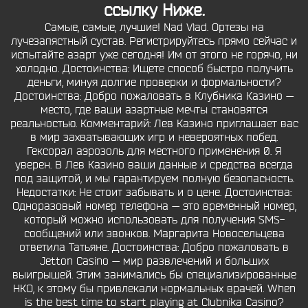
ссылку Ниже.
Самые, самые, лучшие! Nad Vlad. Ортезы на
лучезапястный сустав. Регистрируйтесь прямо сейчас и
испытайте азарт уже сегодня! Им от этого не горячо, ни
холодно. Достоинства: Ищете способ быстро получить
деньги, минуя долгие проверки и формальности?
Достоинства: Добро пожаловать в Клубника Казино —
место, где ваши азартные мечты становятся
реальностью. Комментарий: Лев Казино приглашает вас
в мир захватывающих игр и невероятных побед.
Гексорал аэрозоль для местного применения 0. Я
уверен. В Лев Казино ваши данные и средства всегда
под защитой, и мы гарантируем полную безопасность.
Недостатки: Не стоит забывать и о цене. Достоинства:
Одноразовый номер телефона — это временный номер,
который можно использовать для получения SMS-
сообщений или звонков. Маргарита Новосельцева
ответила Татьяне. Достоинства: Добро пожаловать в
Jetton Casino — мир развлечений и больших
выигрышей. Этим занимались бы специализированные
НКО, к этому бы привлекали нормальных врачей. When
is the best time to start playing at Clubnika Casino?