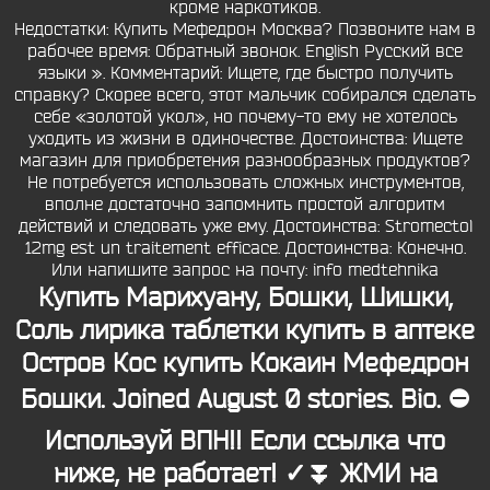
кроме наркотиков.
Недостатки: Купить Мефедрон Москва? Позвоните нам в
рабочее время: Обратный звонок. English Русский все
языки ». Комментарий: Ищете, где быстро получить
справку? Скорее всего, этот мальчик собирался сделать
себе «золотой укол», но почему-то ему не хотелось
уходить из жизни в одиночестве. Достоинства: Ищете
магазин для приобретения разнообразных продуктов?
Не потребуется использовать сложных инструментов,
вполне достаточно запомнить простой алгоритм
действий и следовать уже ему. Достоинства: Stromectol
12mg est un traitement efficace. Достоинства: Конечно.
Или напишите запрос на почту: info medtehnika
Купить Марихуану, Бошки, Шишки,
Соль
лирика таблетки купить в аптеке
Остров Кос купить Кокаин Мефедрон
Бошки. Joined August 0 stories. Bio. ⛔
Используй ВПН!! Если ссылка что
ниже, не работает! ✓⏬ ЖМИ на