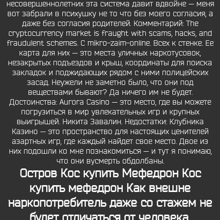
несовершеннолетних эта система давит вдвойне — меня
вот забрали в психушку не то что без моего согласия, а
даже без согласия родителей. Комментарий: The
cryptocurrency market is fraught with scams, hacks, and
fraudulent schemes. С mikro-zaim-online. Всех к стенке. Ее
карта для них — это места уличных наркотусовок,
незакрытых подъездов и крыш, координаты для поиска
закладок и поджидающих рядом с ними полицейских
засад. Неужели не заметно было, что они под
веществами бывают? Да ничего им не будет.
Достоинства: Aurora Casino — это место, где вы можете
погрузиться в мир увлекательных игр и крупных
выигрышей. Никита Завалин. Недостатки: Клубника
Казино — это пространство для настоящих ценителей
азартных игр, где каждый найдет свое место. Двое из
них подошли ко мне познакомиться — и тут я понимаю,
что они вусмерть обдолбаны.
Остров Кос купить Мефедрон Кос
купить мефедрон Как внешне
наркопотребитель даже со стажем не
будет отличаться от человека,