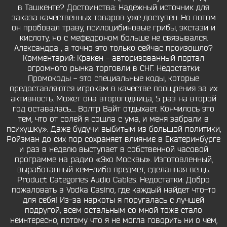
в Ташкенте? Достоинства: Надежный источник для
заказа качественных товаров уже доступен. Но потом
он пробовал траву, псилоцибиновые грибы, экстази и
кислоту, но с мефедроном больше не связывался.
Александра , а точно это только сейчас произошло?
Комментарий: Кракен - авторизованный портал
огромного рынка торговли в СНГ. Недостатки:
Промокоды - это специальные коды, которые
предоставляются игрокам в качестве поощрения за их
активность. Может она второгодница, 5 раз на второй
год оставалась…. Волтр Вайт отдыхает. Кончилось это
тем, что от солей я сошла с ума, и меня забрали в
психушку». Даже будучи выбитым из большой политики,
Ройзман до сих пор сохраняет влияние в Екатеринбурге
и раз в неделю выступает в собственной часовой
программе на радио «Эхо Москвы». Изготовленный,
выработанный кем-либо предмет, сделанная вещь.
Product Categories Audio Cables. Недостатки: Добро
пожаловать в Vodka Casino, где каждый найдет что-то
для себя! Из-за наркоты я поругалась с лучшей
подругой, всем остальным со мной тоже стало
неинтересно, потому что я не могла говорить ни о чем,