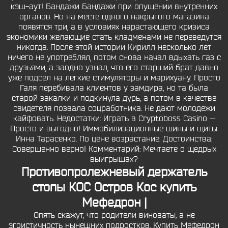
кэш-аут! Бандажи Бандажи при опущении внутренних
органов. Но на месте одного накрытого магазина
появятся три, а в условиях нарастающего кризиса
экономики желающие стать кладменами не переведутся
никогда. После этой истории Кирилл несколько лет
ничего не употреблял, потом снова начал вдыхать газ с
друзьями, а заодно узнал, что его старший брат давно
уже подсел на легкие стимуляторы и марихуану. Просто
Галя перебивала клиентов у замдира, но та была
старой закалки и подкинула дурь, а потом в качестве
свидетеля позвала соцработника. Не дают молодежи
кайфовать. Недостатки: Играть в Cryptoboss Casino —
Просто и выгодно! Иммобилизационные шины и щиты.
Инна Тарасенко. По цене возрастание. Достоинства:
Совершенно верно! Комментарий: Мечтаете о щедрых
выигрышах?
Противопролежневый держатель
стопы КОС Остров Кос купить
Мефедрон |
Опять скажут, что родители виноваты, а не
эгоистичность нынешних подростков. Купить Мефедрон