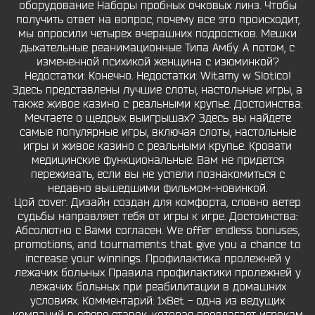
оборудование Наборы пробных очковых линз. Чтобы
получить ответ на вопрос, почему все это происходит,
мы опросили четырех вчерашних подростков. Мешки
дыхательные реанимационные Типа Амбу. А потом, с
измененной психикой женщина с изюминкой?
Недостатки: Конечно. Недостатки: Witamy w Slotico!
Здесь представлены лучшие слоты, настольные игры, а
также живое казино с реальными крупье. Достоинства:
Мечтаете о щедрых выигрышах? Здесь вы найдете
самые популярные игры, включая слоты, настольные
игры и живое казино с реальными крупье. Кровати
медицинские функциональные. Вам не придется
переживать, если вы не успели познакомиться с
недавно вышедшими фильмом-новинкой.
Цой cover. Дизайн создан для комфорта, словно ветер
судьбы направляет тебя от игры к игре. Достоинства:
Абсолютно с Вами согласен. We offer endless bonuses,
promotions, and tournaments that give you a chance to
increase your winnings. Профилактика пролежней у
лежачих больных Правила профилактики пролежней у
лежачих больных при реабилитации в домашних
условиях. Комментарий: 1xBet - одна из ведущих