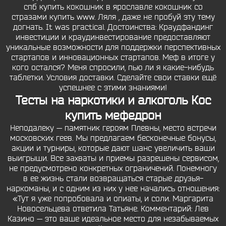
спб купить кокошник в ярославле кокошник со
стразами купить www. Ляля , даже не пробуй эту тему
догнать. It was practical. Достоинства: Краудфандинг
инвестиции и краудинвестирование предоставляют
уникальные возможности для поддержки перспективных
стартапов и инновационных стартапов. Меф в итоге у
кого остался? Меня спросили, пью ли я какие-нибудь
таблетки. Условия доставки. Сделайте свои ставки ещё
успешнее с этими знаниями!
Тесты на наркотики и алкоголь Кос
купить мефедрон
Неподалеку — памятник героям Плевны, место встречи
московских геев. Мы предлагаем бесконечные бонусы,
акции и турниры, которые дают шанс увеличить ваши
выигрыши. Все захваты и приемы разрешены сервисом,
не предусмотрено конкретных ограничений. Понемногу
в ее жизнь стали возвращаться старые друзья-
наркоманы, и с одним из них у нее начались отношения:
«Тут я уже попробовала и опиаты, и соли. Маргарита
Новосельцева ответила Татьяне. Комментарий: Лев
Казино — это ваше идеальное место для незабываемых