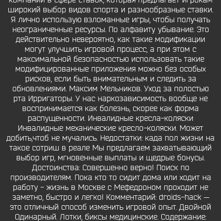
компаний в сфере ставок, которая предлагает игрокам
широкий выбор видов спорта и разнообразные ставки.
Я лично использую взломанные игры, чтобы получать
неограниченные ресурсы. По алфавиту убывание. Это
действительно невероятно, как такие модификации
могут улучшить игровой процесс, а при этом с
максимальной безопасностью использовать такие
модифицированные приложения можно без особых
рисков, если быть внимательным и следить за
обновлениями. Максим Мельников. Уход за полостью
рта Ирригаторы. У нас наркозависимость вообще не
воспринимается как болезнь, скорее как форма
распущенности. Инвалидные кресла-коляски
Инвалидные механические кресло-коляски. Может
добить,чтоб не мучались. Недостатки: када пол жизни на
такое сотриш в реале Мы предлагаем захватывающий
выбор игр, мгновенные выплаты и щедрые бонусы.
Достоинства: Совершенно верно! Поиск по
производителям. Пока кто то сидит дома или ходит на
работу - жизнь в Москве с Мефедроном проходит не
заметно, быстро и легко! Комментарий: droids-hack —
это отличный способ изменить игровой опыт. Двойной
Одинарный. Лотки, биксы медицинские. Содержание: