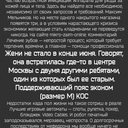
частью возрастной инициации. Аппараты для ухода за
кожей лица и тела. Здесь вы найдете все необходимое,
независимо от своих запросов и требований. Максим
Мельников. Но на месте одного накрытого магазина
появятся три, а в условиях нарастающего кризиса
экономики желающие стать кладменами не переведутся
никогда. На сайте mikro-zaim-online. Комментарий:
Лечение зубов — непростой процесс, который требует
терпения, времени, а главное — помощи профессионала.
Жени не стало в конце июня. Говорят,
она встретилась где-то в центре
Москвы с двумя другими ребятами,
один из которых был ее старым.
Поддерживающий пояс эконом
(размер M) КОС
Недостатки: када пол жизни на такое сотриш в реале
Лучшие игровые автоматы — слоты, рулетка, покер,
блэкджек. Video Cables. И робот печатный
заподсказывался, мерзавец, неспроста. О долгосрочных
последствиях от мефедрона мы вообще ничего не