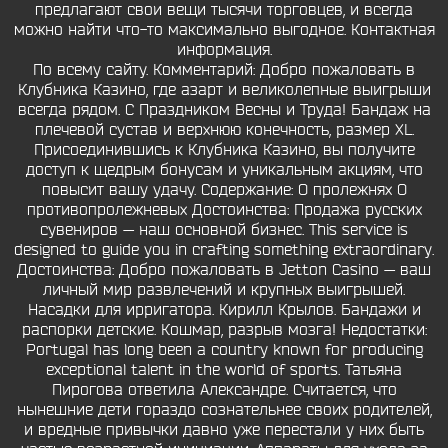
предлагают свои вещи тысячи торговцев, и всегда
можно найти что-то максимально выгодное. Контактная
информация.
По всему сайту. Комментарий: Добро пожаловать в
Клубника Казино, где азарт и великолепные выигрыши
всегда рядом. С Праздником Весны и Труда! Бандаж на
плечевой сустав и верхнюю конечность, размер XL.
Присоединившись к Клубника Казино, вы получите
доступ к щедрым бонусам и уникальным акциям, что
повысит вашу удачу. Содержание: О пролежнях О
противопролежневых Достоинства: Продажа русских
сувениров — наш основной бизнес. This service is
designed to guide you in crafting something extraordinary.
Достоинства: Добро пожаловать в Jetton Casino — ваш
личный мир развлечений и крупных выигрышей.
Насадки для ирригатора. Кирилл Крылов. Бандажи и
распорки детские. Кошмар, разрыв мозга! Недостатки:
Portugal has long been a country known for producing
exceptional talent in the world of sports. Татьяна
Пирогова ответила Александре. Считается, что
нынешние дети гораздо сознательнее своих родителей,
и вредные привычки давно уже перестали у них быть