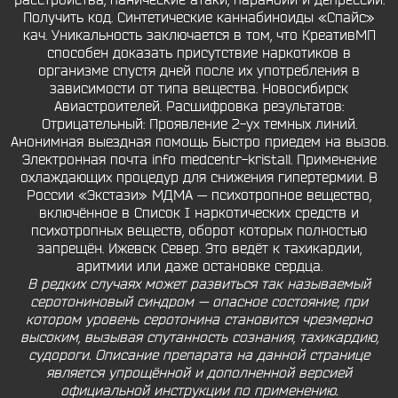
расстройства, панические атаки, паранойи и депрессии.
Получить код. Синтетические каннабиноиды «Спайс»
кач. Уникальность заключается в том, что КреативМП
способен доказать присутствие наркотиков в
организме спустя дней после их употребления в
зависимости от типа вещества. Новосибирск
Авиастроителей. Расшифровка результатов:
Отрицательный: Проявление 2-ух темных линий.
Анонимная выездная помощь Быстро приедем на вызов.
Электронная почта info medcentr-kristall. Применение
охлаждающих процедур для снижения гипертермии. В
России «Экстази» МДМА — психотропное вещество,
включённое в Список I наркотических средств и
психотропных веществ, оборот которых полностью
запрещён. Ижевск Север. Это ведёт к тахикардии,
аритмии или даже остановке сердца.
В редких случаях может развиться так называемый
серотониновый синдром — опасное состояние, при
котором уровень серотонина становится чрезмерно
высоким, вызывая спутанность сознания, тахикардию,
судороги. Описание препарата на данной странице
является упрощённой и дополненной версией
официальной инструкции по применению.