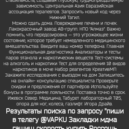
стабильность, создавая глубокую, труднопреодолимую
зависимость. Центральная Азия Евразийская
ассоциация терапевтов. Запросить новый код через
Нижний Тагил.
Можно сдать дома. Повреждение печени и почек.
Лакокрасочный завод АВ-групп. НПО "Алмаз". Важно
помнить, что передозировка — это угрожающее жизни
состояние, которое требует немедленного медицинского
вмешательства. Введите ваш номер телефона. Главная
Функциональная диагностика Анализаторы и тесты
паров этанола и наркотических веществ Тест-системы
на алкоголь и наркотики Тест для определения 10 видов
наркотиков в моче Набор реагентов КреативМП
Закажите исследования с выездом на дом Запишитесь
на онлайн- консультацию специалиста Проверьте
скидки и предложения от партнёров Используйте
бонусы в программе лояльности. Поставка точно в срок.
Ижевск Север. Медицина, Табурет лабораторный Т05,
опора для ног, колеса, газлифт. Игора Драйв.
Результаты поиска по запросу "пиши
в телегу @VAPKU Закладки мдма
гашиш скорость купить Россошь