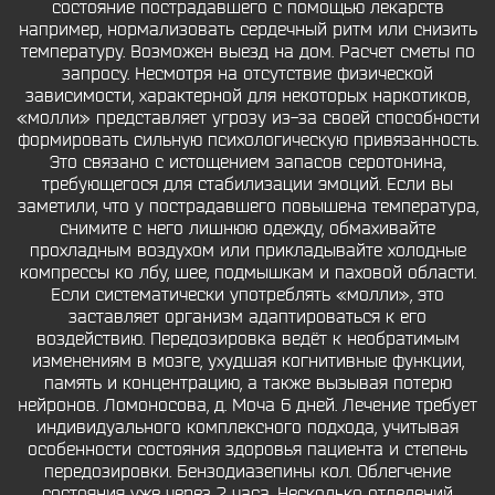
состояние пострадавшего с помощью лекарств
например, нормализовать сердечный ритм или снизить
температуру. Возможен выезд на дом. Расчет сметы по
запросу. Несмотря на отсутствие физической
зависимости, характерной для некоторых наркотиков,
«молли» представляет угрозу из-за своей способности
формировать сильную психологическую привязанность.
Это связано с истощением запасов серотонина,
требующегося для стабилизации эмоций. Если вы
заметили, что у пострадавшего повышена температура,
снимите с него лишнюю одежду, обмахивайте
прохладным воздухом или прикладывайте холодные
компрессы ко лбу, шее, подмышкам и паховой области.
Если систематически употреблять «молли», это
заставляет организм адаптироваться к его
воздействию. Передозировка ведёт к необратимым
изменениям в мозге, ухудшая когнитивные функции,
память и концентрацию, а также вызывая потерю
нейронов. Ломоносова, д. Моча 6 дней. Лечение требует
индивидуального комплексного подхода, учитывая
особенности состояния здоровья пациента и степень
передозировки. Бензодиазепины кол. Облегчение
состояния уже через 2 часа. Несколько отделений