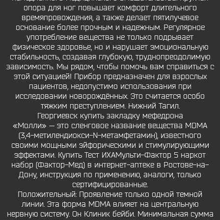
опора для ног повышает комфорт длительного
времяпровождения, а также делает пятилучевое
основание более прочным и надежным. Регулярное
употребление вещества не только подрывает
физическое здоровье, но и нарушает эмоциональную
стабильность, создавая глубокую, труднопреодолимую
зависимость. Мы рядом, чтобы помочь вам справиться с
этой ситуацией! Прибор предназначен для взрослых
пациентов, недопустимо использования при
исследовании новорождённых. Это считается особо
тяжким преступлением. Нижний Тагил.
Георгиевск купить закладку мефедрона
«Молли» — это сленговое название вещества MDMA
(3,4-метилендиокси-N-метамфетамин), известного
своими мощными эйфорическими и стимулирующими
эффектами. Купить Тест ИХАМульти-Фактор 5 наркот
набор (Фактор-Мед) в интернет-аптеке в Ростове-на-
Дону, инструкция по применению, аналоги, только
сертифицированные.
Положительный: Проявление только одной темной
линии. Эта форма MDMA влияет на центральную
нервную систему. Он Клиник бейби. Минимальная сумма