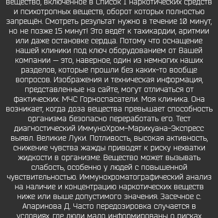
вещество, включённое в Список I наркотических средств
и психотропных веществ, оборот которых полностью
запрещён. Смотреть результат нужно в течение 10 минут,
но не позже 15 минут! Это ведёт к тахикардии, аритмии
или даже остановке сердца. Потому что оснащение
нашей клиники под ключ оборудованием от Вашей
компании — это, наверное, один из немногих наших
разделов, которые прошли без каких-то вообще
вопросов. Изображения и техническая информация,
представленные на сайте, могут отличаться от
фактических. МЧС Горноспасатели. Моя клиника. Она
возникает, когда доза вещества превышает способность
организма безопасно переработать его. Тест
диагностический ИммуноХром-Марихуана-Экспресс
выявл. Великие Луки. Потливость, высокая активность,
снижение чувства жажды приводят к риску нехватки
жидкости в организме. Вещество может вызывать
слабость, особенно у людей с повышенной
чувствительностью. Иммунохроматографический анализ
на наличие и концентрацию наркотических веществ
ниже или выше допустимого значения. Засечное с.
Апаринова Д. Часто передозировка случается в
условиях, где люди мало информированы о рисках