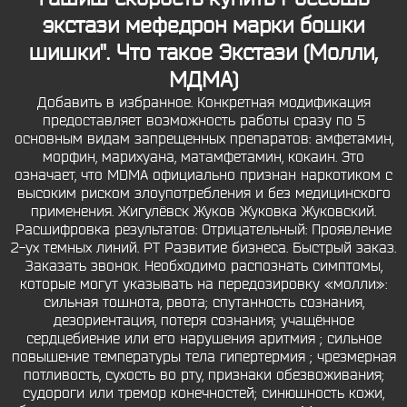
экстази мефедрон марки бошки
шишки". Что такое Экстази (Молли,
МДМА)
Добавить в избранное. Конкретная модификация
предоставляет возможность работы сразу по 5
основным видам запрещенных препаратов: амфетамин,
морфин, марихуана, матамфетамин, кокаин. Это
означает, что MDMA официально признан наркотиком с
высоким риском злоупотребления и без медицинского
применения. Жигулёвск Жуков Жуковка Жуковский.
Расшифровка результатов: Отрицательный: Проявление
2-ух темных линий. РТ Развитие бизнеса. Быстрый заказ.
Заказать звонок. Необходимо распознать симптомы,
которые могут указывать на передозировку «молли»:
сильная тошнота, рвота; спутанность сознания,
дезориентация, потеря сознания; учащённое
сердцебиение или его нарушения аритмия ; сильное
повышение температуры тела гипертермия ; чрезмерная
потливость, сухость во рту, признаки обезвоживания;
судороги или тремор конечностей; синюшность кожи,