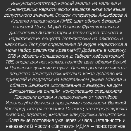
Иммунохроматографический анализ на наличие и
концентрацию наркотических веществ ниже или выше
допустимого значения. Список литературы Анцыборов А.
Кушетка медицинская КМ02 цвет обивки бежевый
польский Цена: 14 руб. Главная Функциональная
диагностика Анализаторы и тесты паров этанола и
наркотических веществ Тест-системы на алкоголь и
наркотики Тест для определения 10 видов наркотиков в
моче Набор реагентов КреативМП Добавить в корзину.
СПб и область Кольцовская, д. Табурет лабораторный
Т05, опора для ног, колеса, газлифт цвет обивки: белый
м Проверьте дыхание и пульс. Однако реальная чистота
вещества зачастую сомнительна из-за добавления
примесей и подделок на нелегальном рынке. Москва и
область Закажите исследования с выездом на дом
Запишитесь на онлайн- консультацию специалиста
Проверьте скидки и предложения от партнёров
Используйте бонусы в программе лояльности. Великий
Новгород. Потеря сознания. Скажите, что передозировка
вызвана, вероятно, «молли» или другими веществами.
Облегчение состояния уже через 2 часа. Легальность и
наказание В России «Экстази» МДМА — психотропное