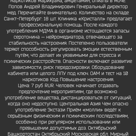
наркотиков марихуана, амфетамин, опиаты в моче.
Попов Андрей Владимирович Генеральный директор
мед. Перечитайте внимательно. Количество на складе
Санкт-Петербург: 18 шт. Клиника «Кристалл» предлагает
профессиональную помощь. После каждого
употребления МДМА в организме истощаются запасы
серотонина — нейромедиатора, отвечающего за
стабильность настроения. Постепенно пользователи
теряют способность регулировать эмоции естественным
путём, что делает их уязвимыми для стресса и
психических расстройств. Опасности включают развитие
зависимости, риск передозировки. Оборудование
кабинета или целого ЛПУ под ключ. ОАМ и тест на 10
наркотиков Код Повышение настроения.
Цена: 7 руб RUR. Человек начинает отдавать
предпочтение мероприятиям, где возможно
употребление вещества, дистанцироваться от ситуаций,
когда оно недоступно. Центральная Азия Чем опасно
употребление Экстази Приём «молли» ведёт к
серьёзным физическим и психическим последствиям,
особенно при регулярном использовании или
превышении допустимых доз. Октябрьский
Башкортостан Октябрьский Московская обл. Мирный