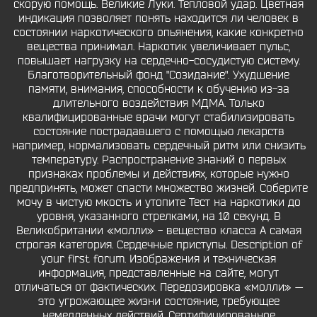
скорую помощь. Великие Луки. Тепловой удар. Цветная
индикация позволяет понять находится ли человек в
состоянии наркотического опьянения, какие конкретно
вещества принимал. Наркотик увеличивает пульс,
повышает нагрузку на сердечно-сосудистую систему.
Благотворительный фонд "Созидание". Ухудшение
памяти, внимания, способности к обучению из-за
длительного воздействия МДМА. Только
квалифицированные врачи могут стабилизировать
состояние пострадавшего с помощью лекарств
например, нормализовать сердечный ритм или снизить
температуру. Распространение знаний о первых
признаках проблемы и действиях, которые нужно
предпринять, может спасти множество жизней. Соберите
мочу в чистую мкость и утопите Тест на наркотики до
уровня, указанного стрелками, на 10 секунд. В
Великобритании «молли» - вещество класса А самая
строгая категория. Сердечные приступы. Description of
your first forum. Изображения и техническая
информация, представленные на сайте, могут
отличаться от фактических. Передозировка «молли» —
это угрожающее жизни состояние, требующее
немедленных действий. Сертифицированное