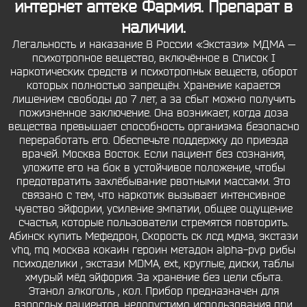
интернет аптеке Фармия. Препарат в
наличии.
Легальность и наказание В России «Экстази» МДМА —
психотропное вещество, включённое в Список I
наркотических средств и психотропных веществ, оборот
которых полностью запрещён. Хранение карается
лишением свободы до 7 лет, а за сбыт можно получить
пожизненное заключение. Она возникает, когда доза
вещества превышает способность организма безопасно
переработать его. Обеспечьте поддержку до приезда
врачей. Москва Восток. Если пациент без сознания,
уложите его на бок в устойчивое положение, чтобы
предотвратить захлёбывание рвотными массами. Это
связано с тем, что наркотик вызывает интенсивное
чувство эйфории, усиление эмпатии, общее ощущение
счастья, которые пользователи стремятся повторить.
Абинск купить Мефедрон, Скорость ск лсд мдма, экстази
vhq, mq москва кокаин героин метадон alpha-pvp рибы
психоделики , экстази MDMA, ext, круглые, диски, таблы
хмурый мёд эйфория. За хранение без цели сбыта.
Этанол алкоголь , кол. Прибор предназначен для
взрослых пациентов, недопустимо использования при