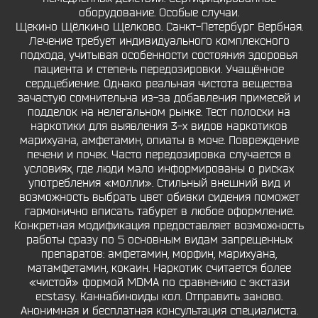
оборудование. Особые случаи.
Щекино Щёлкино Щелково. Санкт-Петербург Вербная.
Лечение требует индивидуального комплексного
подхода, учитывая особенности состояния здоровья
пациента и степень передозировки. Учащённое
сердцебиение. Однако реальная чистота вещества
зачастую сомнительна из-за добавления примесей и
подделок на нелегальном рынке. Тест полоски на
наркотики для выявления 3-х видов наркотиков
марихуана, амфетамин, опиаты в моче. Повреждение
печени и почек. Часто передозировка случается в
условиях, где люди мало информированы о рисках
употребления «молли». Стильный внешний вид и
возможность выбрать цвет обивки сидения поможет
гармонично вписать табурет в любое оформление.
Конкретная модификация предоставляет возможность
работы сразу по 5 основным видам запрещенных
препаратов: амфетамин, морфин, марихуана,
матамфетамин, кокаин. Наркотик считается более
«чистой» формой MDMA по сравнению с экстази
ecstasy. Каннабиноиды кол. Отправить заново.
Анонимная и бесплатная консультация специалиста.