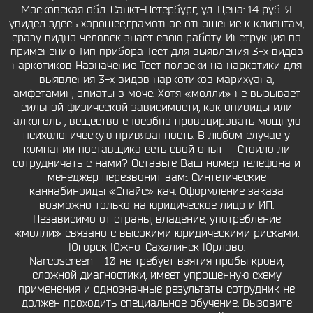
Московская обл. Санкт-Петербург, ул. Цена: 14 руб. Я
увидел здесь хорошее,грамотное отношение к клиентам,
сразу видно человек знает свою работу. Инструкция по
применению Тип прибора Тест для выявления 3-х видов
наркотиков Назначение Тест полоски на наркотики для
выявления 3-х видов наркотиков марихуана,
амфетамин, опиаты в моче. Хотя «молли» не вызывает
сильной физической зависимости, как опиоиды или
алкоголь , вещество способно провоцировать мощную
психологическую привязанность. В любом случае у
компании поставщика есть свой опыт — Стоило ли
сотрудничать с нами? Оставьте Ваш номер телефона и
менеджер перезвонит вам:. Синтетические
каннабиноиды «Спайс» кач. Оформление заказа
возможно только на юридическое лицо и ИП.
Независимо от страны, владение, употребление
«молли» связано с высокими юридическими рисками.
Югорск Южно-Сахалинск Юрлово.
Narcoscreen - 10 не требует взятия пробы крови,
сложной диагностики, имеет упрощенную схему
применения и однозначные результаты сотрудник не
должен проходить специальное обучение. Вызовите