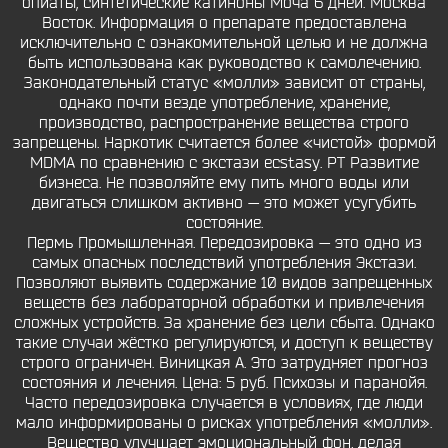
опиаты, синтетические катиноны Моча 6 дней. Москва
Восток. Информация о препарате предоставлена
исключительно с ознакомительной целью и не должна
быть использована как руководство к самолечению.
Законодательный статус «молли» зависит от страны,
однако почти везде употребление, хранение,
производство, распространение вещества строго
запрещены. Наркотик считается более «чистой» формой
MDMA по сравнению с экстази ecstasy. РТ Развитие
бизнеса. Не позволяйте ему пить много воды или
двигаться слишком активно — это может усугубить
состояние.
Пермь Промышленная. Передозировка — это одно из
самых опасных последствий употребления Экстази.
Позволяют выявить содержание 10 видов запрещенных
веществ без лабораторной обработки и привлечения
сложных устройств. За хранение без цели сбыта. Однако
такие случаи жёстко регулируются, и доступ к веществу
строго ограничен. Виницкая А. Это затрудняет прогноз
состояния и лечения. Цена: 5 руб. Психозы и паранойя.
Часто передозировка случается в условиях, где люди
мало информированы о рисках употребления «молли».
Вещество улучшает эмоциональный фон, делая