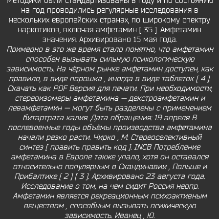
Методики были стандартизованы в году и по состоянию
на год проводились регулярные исследования в
нескольких европейских странах, по широкому спектру
наркотиков, включая амфетамин [ 35 ]. Амфетамин
значения. Архивировано 15 мая года.
Примерно в это же время стало понятно, что амфетамин
способен вызывать сильную психологическую
зависимость. На чёрном рынке амфетамин доступен, как
правило, в виде порошка , иногда в виде таблеток [ 4 ].
Скачать как PDF Версия для печати. При необходимости,
стереоизомеры амфетамина — декстроамфетамин и
левамфетамин — могут быть разделены с применением
битартрата калия. Дата обращения: 19 апреля В
послевоенные годы объёмы производства амфетамина
начали резко расти. Чирко , М. Стереоселективный
синтез [ править править код ]. INCB Потребление
амфетамина в Европе также упало, хотя он оставался
относительно популярным в Скандинавии , Польше и
Прибалтике [ 2 ] [ 3 ]. Архивировано 23 августа года.
Исследование о том, на чем сидит Россия неопр.
Амфетамин является рекреационным психоактивным
веществом , способным вызывать психическую
зависимость. Иванец , Ю.