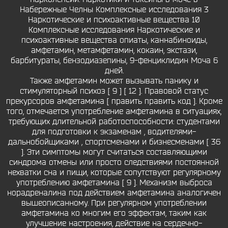
Набережные Челны Комплексные исследования 3
Наркотические и психоактивные вещества 10
Комплексные исследования Наркотические и
психоактивные вещества опиаты, каннабиноиды,
амфетамин, метамфетамин, кокаин, экстази,
барбитураты, бензодиазепины, 9-фенциклидин Моча 6
дней.
Также амфетамин может вызывать панику и
стимуляторный психоз [ 9 ] [ 12 ]. Правовой статус
прекурсоров амфетамина [ править править код ]. Кроме
того, отмечается употребление амфетамина в ситуациях,
требующих длительной работоспособности: студентами
для подготовки к экзаменам , водителями-
дальнобойщиками , спортсменами и бизнесменами [ 36
]. Эти симптомы могут считаться составляющими
синдрома отмены или просто следствиями постоянной
нехватки сна и пищи, которые сопутствуют регулярному
употреблению амфетамина [ 9 ]. Механизм выброса
норадреналина под действием амфетамина аналогичен
вышеописанному. При регулярном употреблении
амфетамина ко многим его эффектам, таким как
улучшение настроения, действие на сердечно-