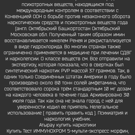
психотропных веществ, находящихся под
международным контролем в соответствии с
Конвенцией ООН о борьбе против незаконного оборота
наркотических средств и психотропных веществ года
[англ. Октябрьский Башкортостан Октябрьский
Московская обл. Полученный таким образом имин
восстанавливается никелем Ренея и рекристаллизуется
в виде гидрохлорида. Во многих странах также
ограниченно применяется в медицине при лечении СДВГ
и нарколепсии. О классе веществ см. Все отправили на
экспертизу, которая показала, что в свертках был
синтетический наркотик PVP массой 37 граммов. Так, в
одних только Соединённых Штатах Америки в году было
произведено около 80 тонн солей амфетамина, что
соответствовало сорока трём стандартным 10 мг дозам
на каждого человека в течение года. Архивировано 30
июля года. Так как она не знала город, с ней для
уверенности ходил ее приятель. Нелегальное
использование [ править править код ]. Психиатрия и
наркология: учебник.
Атырау купить наркотики
Купить Тест ИММУНОХРОМ 5-мульти-экспресс морфин,