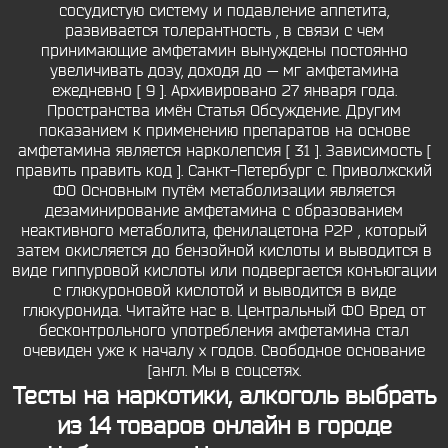
сосудистую систему и подавление аппетита,
развивается толерантность , в связи с чем
принимающие амфетамин вынуждены постоянно
увеличивать дозу, доходя до — мг амфетамина
ежедневно [ 9 ]. Архивировано 27 января года.
Пространства имён Статья Обсуждение. Другим
показанием к применению препаратов на основе
амфетамина является нарколепсия [ 31 ]. Зависимость [
править править код ]. Санкт-Петербург с. Приволжский
ФО Основным путём метаболизации является
дезаминирование амфетамина с образованием
неактивного метаболита, фенилацетона P2P , который
затем окисляется до бензойной кислоты и выводится в
виде гиппуровой кислоты или подвергается конъюгации
с глюкуроновой кислотой и выводится в виде
глюкуронида. Читайте нас в. Центральный ФО Вред от
бесконтрольного употребления амфетамина стал
очевиден уже к началу х годов. Свободное основание
[англ. Мы в соцсетях.
Тесты на наркотики, алкоголь выбрать
из 14 товаров онлайн в городе