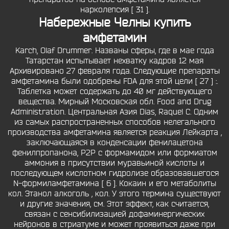
нарколепсия [ 31 ].
Набережные Челны купить
амфетамин
Karch, Olaf Drummer. Названы сферы, где в мае года
Татарстан испытывает нехватку кадров 12 мая
Архивировано 27 февраля года. Следующие препараты
амфетамина были одобрены FDA для этой цели [ 27 ] :.
Таблетка может содержать до 40 мг действующего
вещества. Мирный Московская обл. Food and Drug
Administration. Центральная Азия Dias, Raquel C. Одним
из самых распространенных способов нелегального
производства амфетамина является реакция Лейкарта ,
заключающаяся в конденсации фенилацетона
фенилпропанона, P2P с формамидом или формиатом
аммония в присутствии муравьиной кислоты и
последующем кислотном гидролизе образовавшегося
N-формиламфетамина [ 6 ]. Кокаин и его метаболиты
кол. Этанол алкоголь , кол. У этого термина существуют
и другие значения, см. Этот эффект, как считается,
связан с сенсибилизацией дофаминергических
нейронов в стриатуме и может проявиться даже при