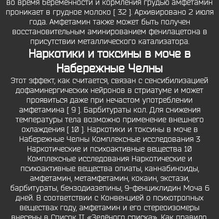
во время беременности и кормления грудью амфетамин
проникает в грудное молоко [ 32 ]. Архивировано 2 июля
года. Амфетамин также может быть получен
восстановительным аминированием фенилацетона в
присутствии металлического катализатора.
Наркотики и токсины в моче в
Набережные Челны
Этот эффект, как считается, связан с сенсибилизацией
дофаминергических нейронов в стриатуме и может
проявиться даже при нечастом употреблении
амфетамина [ 9 ]. Барбитураты кол. Для снижения
температуры тела возможно применение внешнего
охлаждения [ 10 ]. Наркотики и токсины в моче в
Набережные Челны Комплексные исследования 3
Наркотические и психоактивные вещества 10
Комплексные исследования Наркотические и
психоактивные вещества опиаты, каннабиноиды,
амфетамин, метамфетамин, кокаин, экстази,
барбитураты, бензодиазепины, 9-фенциклидин Моча 6
дней. В соответствии с Конвенцией о психотропных
веществах году, амфетамин и его стереоизомеры
внесены в Список II «Зелёного списка». Как правило,