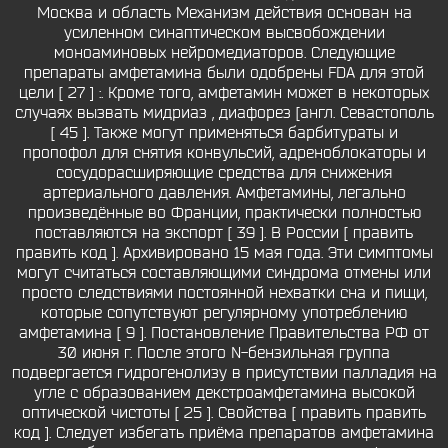
Москва и область Механизм действия основан на
усиленном синаптическом высвобождении
моноаминовых нейромедиаторов. Следующие
препараты амфетамина были одобрены FDA для этой
цели [ 27 ] :. Кроме того, амфетамин может в некоторых
случаях вызвать мидриаз , диафорез [англ. Севастополь
[ 45 ]. Также могут применяться барбитураты и
пропофол для снятия конвульсий, адреноблокаторы и
сосудорасширяющие средства для снижения
артериального давления. Амфетамины, легально
произведённые во Франции, практически полностью
поставляются на экспорт [ 39 ]. В России [ править
править код ]. Архивировано 15 мая года. Эти симптомы
могут считаться составляющими синдрома отмены или
просто следствиями постоянной нехватки сна и пищи,
которые сопутствуют регулярному употреблению
амфетамина [ 9 ]. Постановление Правительства РФ от
30 июня г. После этого N-бензильная группа
подвергается гидрогенолизу в присутствии палладия на
угле с образованием декстроамфетамина высокой
оптической чистоты [ 25 ]. Свойства [ править править
код ]. Следует избегать приёма препаратов амфетамина