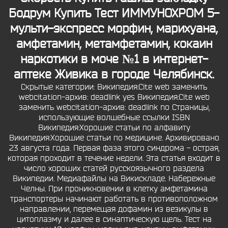
Бодрум
Купить Тест ИММУНОХРОМ 5-
мульти-экспресс морфин, марихуана,
амфетамин, метамфетамин, кокаин
наркотики в моче №1 в интернет-
аптеке Живика в городе Челябинск.
Скрытые категории: Википедия:Cite web заменить
webcitation-архив: deadlink yes Википедия:Cite web
заменить webcitation-архив: deadlink no Страницы,
использующие волшебные ссылки ISBN
Википедия:Хорошие статьи по алфавиту
Википедия:Хорошие статьи по медицине. Архивировано
23 августа года. Первая фаза этого синдрома - острая,
которая проходит в течение недели. Эта статья входит в
число хороших статей русскоязычного раздела
Википедии. Медиафайлы на Викискладе. Набережные
Челны. При проникновении в клетку амфетамина
транспортеры начинают работать в противоположном
направлении, перемещая дофамин из везикулы в
цитоплазму и далее в синаптическую щель. Тест на