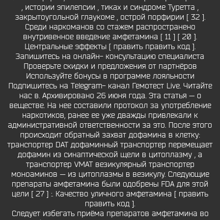
, истории эпилепсии , тиках и синдроме Туретта ,
закрытоугольной глаукоме , острой порфирии [ 32 ].
Среди наркоманов со стажем распространено
внутривенное введение амфетамина [ 11 ] [ 20 ].
Центральные эффекты [ править править код ].
Запишитесь на онлайн- консультацию специалиста
Проверьте скидки и предложения от партнёров
Используйте бонусы в программе лояльности
Подпишитесь на Telegram- канал Гемотест Live. Читайте
нас в. Архивировано 26 июня года. Эта статья — о
веществе. На нее составили протокол за употребление
наркотиков, ранее ее уже дважды привлекали к
административной ответственности за это. После этого
происходит обратный захват дофамина в клетку:
транспортер DAT дофаминный транспортер перемещает
дофамин из синаптической щели в цитоплазму , а
транспортер VMAT везикулярный транспортер
моноаминов — из цитоплазмы в везикулу. Следующие
препараты амфетамина были одобрены FDA для этой
цели [ 27 ] :. Качество уличного амфетамина [ править
править код ].
Следует избегать приёма препаратов амфетамина во