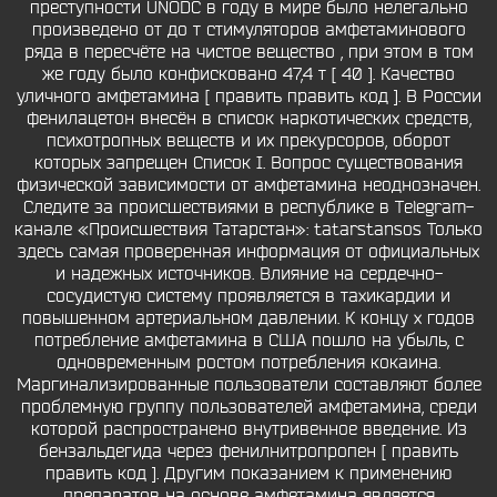
преступности UNODC в году в мире было нелегально
произведено от до т стимуляторов амфетаминового
ряда в пересчёте на чистое вещество , при этом в том
же году было конфисковано 47,4 т [ 40 ]. Качество
уличного амфетамина [ править править код ]. В России
фенилацетон внесён в список наркотических средств,
психотропных веществ и их прекурсоров, оборот
которых запрещен Список I. Вопрос существования
физической зависимости от амфетамина неоднозначен.
Следите за происшествиями в республике в Telegram-
канале «Происшествия Татарстан»: tatarstansos Только
здесь самая проверенная информация от официальных
и надежных источников. Влияние на сердечно-
сосудистую систему проявляется в тахикардии и
повышенном артериальном давлении. К концу х годов
потребление амфетамина в США пошло на убыль, с
одновременным ростом потребления кокаина.
Маргинализированные пользователи составляют более
проблемную группу пользователей амфетамина, среди
которой распространено внутривенное введение. Из
бензальдегида через фенилнитропропен [ править
править код ]. Другим показанием к применению
препаратов на основе амфетамина является