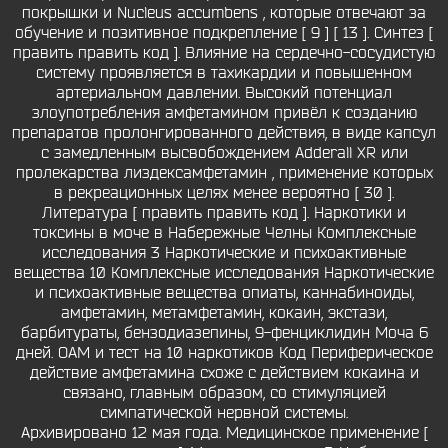
покрышки и Nucleus accumbens , которые отвечают за
обучение и позитивное подкрепление [ 9 ] [ 13 ]. Синтез [
править править код ]. Влияние на сердечно-сосудистую
систему проявляется в тахикардии и повышенном
артериальном давлении. Высокий потенциал
злоупотребления амфетамином привёл к созданию
препаратов пролонгированного действия, в виде капсул
с замедленным высвобождением Adderall XR или
пролекарства лиздексамфетамин , применение которых
в рекреационных целях менее вероятно [ 30 ].
Литература [ править править код ]. Наркотики и
токсины в моче в Набережные Челны Комплексные
исследования 3 Наркотические и психоактивные
вещества 10 Комплексные исследования Наркотические
и психоактивные вещества опиаты, каннабиноиды,
амфетамин, метамфетамин, кокаин, экстази,
барбитураты, бензодиазепины, 9-фенциклидин Моча 6
дней. ОАМ и тест на 10 наркотиков Код Периферическое
действие амфетамина схоже с действием кокаина и
связано, главным образом, со стимуляцией
симпатической нервной системы.
Архивировано 12 мая года. Медицинское применение [