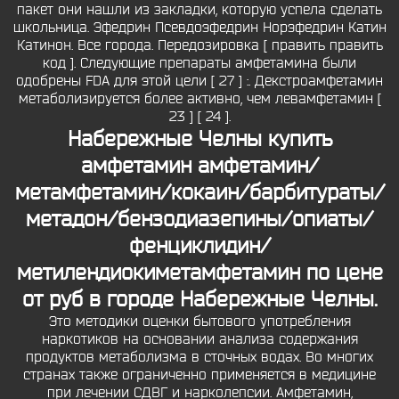
пакет они нашли из закладки, которую успела сделать
школьница. Эфедрин Псевдоэфедрин Норэфедрин Катин
Катинон. Все города. Передозировка [ править править
код ]. Следующие препараты амфетамина были
одобрены FDA для этой цели [ 27 ] :. Декстроамфетамин
метаболизируется более активно, чем левамфетамин [
23 ] [ 24 ].
Набережные Челны купить
амфетамин амфетамин/
метамфетамин/кокаин/барбитураты/
метадон/бензодиазепины/опиаты/
фенциклидин/
метилендиокиметамфетамин по цене
от руб в городе Набережные Челны.
Это методики оценки бытового употребления
наркотиков на основании анализа содержания
продуктов метаболизма в сточных водах. Во многих
странах также ограниченно применяется в медицине
при лечении СДВГ и нарколепсии. Амфетамин,