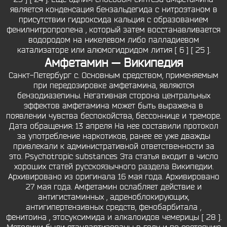
является конденсация бензальдегида с нитроэтаном в
присутствии гидроксида кальция с образованием
фенилнитропропена , который затем восстанавливается
водородом на никелевом либо палладиевом
катализаторе или алюмогидридом лития [ 6 ] [ 25 ].
Амфетамин — Википедия
Санкт-Петербург с. Основным средством, применяемым
при передозировке амфетамина, являются
бензодиазепины. Негативная сторона центральных
эффектов амфетамина может быть выражена в
появлении чувства беспокойства, бессоннице и треморе.
Дата обращения: 13 апреля На нее составили протокол
за употребление наркотиков, ранее ее уже дважды
привлекали к административной ответственности за
это. Psychotropic substances Эта статья входит в число
хороших статей русскоязычного раздела Википедии.
Архивировано из оригинала 16 мая года. Архивировано
27 мая года. Амфетамин ослабляет действие и
антигистаминных , адреноблокирующих,
антигипертензивных средств, фенобарбитала ,
фенитоина , этосуксимида и алкалоидов чемерицы [ 28 ].