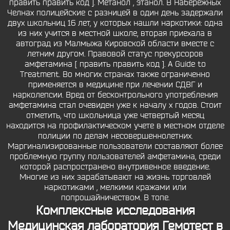
править править код ]. Метанол , этанол. В Набережных
Челнах полицейские с разницей в один день задержали
двух школьниц 16 лет, у которых нашли наркотики: одна
из них учится в местной школе, вторая приехала в
автоград из Малмыжа Кировской области вместе с
летним другом. Правовой статус прекурсоров
амфетамина [ править править код ]. A Guide to
Treatment. Во многих странах также ограниченно
применяется в медицине при лечении СДВГ и
нарколепсии. Вред от бесконтрольного употребления
амфетамина стал очевиден уже к началу х годов. Стоит
отметить, что школьница уже четвертый месяц
находится на профилактическом учете в местном отделе
полиции по делам несовершеннолетних.
Маргинализированные пользователи составляют более
проблемную группу пользователей амфетамина, среди
которой распространено внутривенное введение.
Многие из них зарабатывают на жизнь торговлей
наркотиками , мелкими кражами или
попрошайничеством. В топе.
Комплексные исследования
Медицинская лаборатория Гемотест в