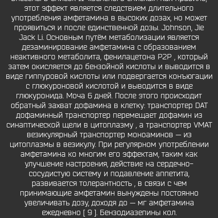
этот эффект является следствием длительного
употребления амфетамина в высоких дозах, но может
проявиться и после единственной дозы. Johnson, Jie
Jack Li. Основным путём метаболизации является
дезаминирование амфетамина с образованием
неактивного метаболита, фенилацетона P2P , который
затем окисляется до бензойной кислоты и выводится в
виде гиппуровой кислоты или подвергается конъюгации
с глюкуроновой кислотой и выводится в виде
глюкуронида. Моча 6 дней. После этого происходит
обратный захват дофамина в клетку: транспортер DAT
дофаминный транспортер перемещает дофамин из
синаптической щели в цитоплазму , а транспортер VMAT
везикулярный транспортер моноаминов — из
цитоплазмы в везикулу. При регулярном употреблении
амфетамина ко многим его эффектам, таким как
улучшение настроения, действие на сердечно-
сосудистую систему и подавление аппетита,
развивается толерантность , в связи с чем
принимающие амфетамин вынуждены постоянно
увеличивать дозу, доходя до — мг амфетамина
ежедневно [ 9 ]. Бензодиазепины кол.