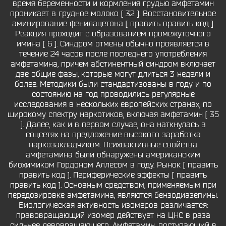
время беременности и кормления грудью амфетамин
проникает в грудное молоко [ 32 ]. Восстановительное
аминирование фенилацетона [ править править код ].
Реакция проходит с образованием промежуточного
имина [ 6 ]. Синдром отмены обычно проявляется в
течение 24 часов после последнего употребления
амфетамина, причем абстинентный синдром включает
две общие фазы, которые могут длиться 3 недели и
более. Методики были стандартизованы в году и по
состоянию на год проводились регулярные
исследования в нескольких европейских странах, по
широкому спектру наркотиков, включая амфетамин [ 35
]. Далее, как и в первом случае, она наткнулась в
соцсетях на предложение высокого заработка
наркозакладчиком. Психоактивные свойства
амфетамина были обнаружены американским
биохимиком Гордоном Аллесом в году. Рынок [ править
править код ]. Периферические эффекты [ править
править код ]. Основным средством, применяемым при
передозировке амфетамина, являются бензодиазепины.
Биологическая активность изомеров различается:
правовращающий изомер действует на ЦНС в раза
сильнее левовращающего. Амфетамин, поступающий в