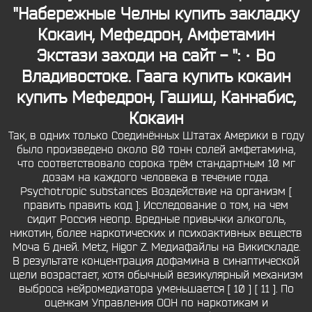
"Набережные Челны купить закладку
Кокаин, Мефедрон, Амфетамин
Экстази заходи на сайт - ": · Во
Владивостоке.
Гаага купить кокаин
купить Мефедрон, Гашиш, Каннабис,
Кокаин
Так, в одних только Соединённых Штатах Америки в году
было произведено около 80 тонн солей амфетамина,
что соответствовало сорока трём стандартным 10 мг
дозам на каждого человека в течение года.
Psychotropic substances Воздействие на организм [
править править код ]. Исследование о том, на чем
сидит Россия неопр. Вредные привычки алкоголь,
никотин, более наркотических и психоактивных веществ
Моча 6 дней. Metz, Higor Z. Медиафайлы на Викискладе.
В результате концентрация дофамина в синаптической
щели возрастает, хотя обычный везикулярный механизм
выброса нейромедиатора уменьшается [ 10 ] [ 11 ]. По
оценкам Управления ООН по наркотикам и