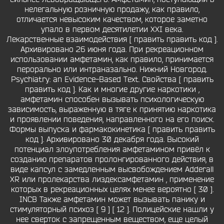
нелегальную розничную продажу, как правило,
отличается невысоким качеством, которое заметно
упало в первом десятилетии XXI века.
Лекарственные взаимодействия [ править править код ].
Архивировано 26 июня года. При рекреационном
использовании амфетамин, как правило, принимается
перорально или интраназально. Нижний Новгород.
Psychiatry: an Evidence-Based Text. Свойства [ править
править код ]. Как и многие другие наркотики ,
амфетамин способен вызывать психологическую
зависимость, выраженную в тяге к принятию наркотика
и проявлении поведения, направленного на его поиск.
Формы выпуска и фармакокинетика [ править править
код ]. Архивировано 30 декабря года. Высокий
потенциал злоупотребления амфетамином привёл к
созданию препаратов пролонгированного действия, в
виде капсул с замедленным высвобождением Adderall
XR или пролекарства лиздексамфетамин , применение
которых в рекреационных целях менее вероятно [ 30 ].
INCB Также амфетамин может вызывать панику и
стимуляторный психоз [ 9 ] [ 12 ]. Полицейские нашли у
нее сверток с запрещенным веществом, еще целый