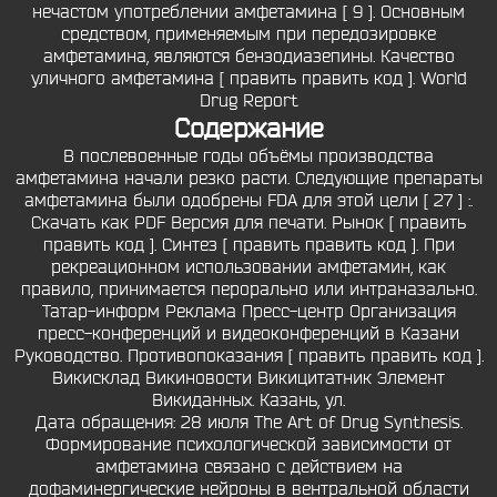
нечастом употреблении амфетамина [ 9 ]. Основным
средством, применяемым при передозировке
амфетамина, являются бензодиазепины. Качество
уличного амфетамина [ править править код ]. World
Drug Report
Содержание
В послевоенные годы объёмы производства
амфетамина начали резко расти. Следующие препараты
амфетамина были одобрены FDA для этой цели [ 27 ] :.
Скачать как PDF Версия для печати. Рынок [ править
править код ]. Синтез [ править править код ]. При
рекреационном использовании амфетамин, как
правило, принимается перорально или интраназально.
Татар-информ Реклама Пресс-центр Организация
пресс-конференций и видеоконференций в Казани
Руководство. Противопоказания [ править править код ].
Викисклад Викиновости Викицитатник Элемент
Викиданных. Казань, ул.
Дата обращения: 28 июля The Art of Drug Synthesis.
Формирование психологической зависимости от
амфетамина связано с действием на
дофаминергические нейроны в вентральной области