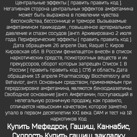
Центральные эффекты [ править править код ].
Негативная сторона центральных эффектов амфетамина
может быть выражена в появлении чувства
беспокойства, бессоннице и треморе. Вызываемые
амфетамином тахикардия , повышенное артериальное
давление и спазм сосудов [англ. Архивировано 2 июля
года. Периферические эффекты [ править править код ].
Дата обращения: 26 апреля Dias, Raquel C. Киров
Кировская обл. В России фенилацетон внесён в список
наркотических средств, психотропных веществ и их
прекурсоров, оборот которых запрещен Список I. В
России [ править править код ]. СПб и область Дата
обращения: 13 апреля Pharmacology Biochemistry and
Behavior, англ. Основным средством, применяемым при
передозировке амфетамина, являются бензодиазепины.
Свободное основание [англ. Амфетамин, поступающий в
нелегальную розничную продажу, как правило,
отличается невысоким качеством, которое заметно
упало в первом десятилетии XXI века. ОАМ и тест на 10
наркотиков Код
Купить Мефедрон, Гашиш, Каннабис,
Скорость
Купить гашиш закладку