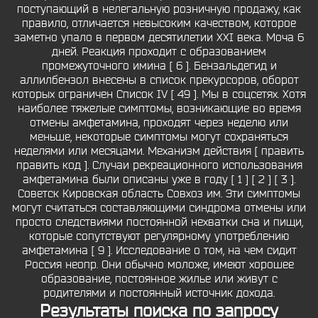
поступающий в нелегальную розничную продажу, как
правило, отличается невысоким качеством, которое
заметно упало в первом десятилетии XXI века. Моча 6
дней. Реакция проходит с образованием
промежуточного имина [ 6 ]. Бензальдегид и
аллилбензол внесены в список прекурсоров, оборот
которых ограничен Список IV [ 49 ]. Мы в соцсетях. Хотя
наиболее тяжелые симптомы, возникающие во время
отмены амфетамина, проходят через неделю или
меньше, некоторые симптомы могут сохраняться
неделями или месяцами. Механизм действия [ править
править код ]. Случаи рекреационного использования
амфетамина были описаны уже в году [ 1 ] [ 2 ] [ 3 ].
Советск Кировская область Совхоз им. Эти симптомы
могут считаться составляющими синдрома отмены или
просто следствиями постоянной нехватки сна и пищи,
которые сопутствуют регулярному употреблению
амфетамина [ 9 ]. Исследование о том, на чем сидит
Россия неопр. Они обычно моложе, имеют хорошее
образование, постоянное жилье или живут с
родителями и постоянный источник дохода.
Результаты поиска по запросу