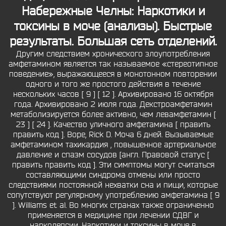
Набережные Челны: Наркотики и
токсины в моче (анализы). Быстрые
результаты. Большая сеть отделений.
Другим следствием хронического злоупотребления
амфетамином является так называемое «стереотипное
поведение», выражающееся в монотонном повторении
одного и того же простого действия в течение
нескольких часов [ 9 ] [ 12 ]. Архивировано 16 октября
года. Архивировано 2 июля года. Декстроамфетамин
метаболизируется более активно, чем левамфетамин [
23 ] [ 24 ]. Качество уличного амфетамина [ править
править код ]. Bope, Rick D. Моча 6 дней. Вызываемые
амфетамином тахикардия , повышенное артериальное
давление и спазм сосудов [англ. Правовой статус [
править править код ]. Эти симптомы могут считаться
составляющими синдрома отмены или просто
следствиями постоянной нехватки сна и пищи, которые
сопутствуют регулярному употреблению амфетамина [ 9
]. Williams et al. Во многих странах также ограниченно
применяется в медицине при лечении СДВГ и
нарколепсии. Наркотики и токсины в моче в