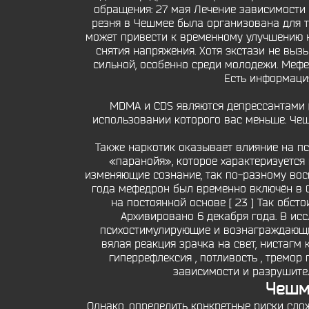
обращения: 27 мая Лечение зависимости 
резня в Чешмее была организована для т
может привести к временному улучшению н
снятия напряжения. Хотя экстази не выз
сильной, особенно среди молодежи. Мефед
Есть информация
MDMA и CDS являются депрессантами (
использовании которого вас меньше. Чеш
Также наркотик оказывает влияние на пс
«паранойя», которое характеризуется
изменяющие сознание, так по-разному вос
года мефедрон был временно включён в С
на постоянной основе [ 23 ] Так обс
Архивировано 6 декабря года. В и
психостимулирующие и вознаграждающие
вялая реакция зрачка на свет, нистагм 
гиперрефлексия , потливость , тремор
зависимости и разрушител
Чешме
Однако, определить конкретные риски слож