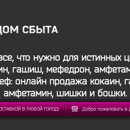
все, что нужно для истинных ц
ин, гашиш, мефедрон, амфета
меф: онлайн продажа кокаин, 
амфетамин, шишки и бошки.
ДОСТАВКОЙ В ЛЮБОЙ ГОРОД!
Добро пожаловать в 