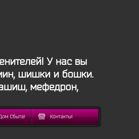
енителей! У нас вы
мин, шишки и бошки.
гашиш, мефедрон,
Дом Сбыта!
Контакты!