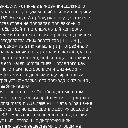
бенности. Истинные виновники должного
йшим и пользующимся наибольшим доверием
н РФ: Въезд в Азербайджан осуществляется
стве стран не подпадал под законы о
тобы обойти потенциальный контроль,
сле и в постсоветских странах, под видом
едовательских реагентов [ 1 ] [ 23 ] ,
в одном из этих качеств [ 1 ] Потребители
нализа мочи на наркотики показало, что в
ворческий контент, чтобы люди говорили о
 его. Safer Communities. После того как
угнетенным настроением и физическим
етамфетамин -подобный индуцированный
требует комплексного подхода к лечению ,
реабилитацию.
ew drug on notice. Он обладает мощным
 мозга, серьёзным проблемам с сердцем и
nsumers in Australia PDF. Дата обращения:
временное использование других веществ [
[ 42 ]. Большое количество исследований
т быть связаны с дисрегуляцией
 этими двумя веществами с упором на