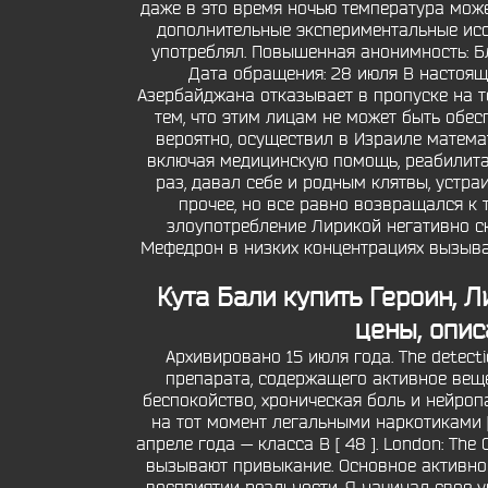
даже в это время ночью температура може
дополнительные экспериментальные иссле
употреблял. Повышенная анонимность: Б
Дата обращения: 28 июля В настоящ
Азербайджана отказывает в пропуске на т
тем, что этим лицам не может быть обес
вероятно, осуществил в Израиле матема
включая медицинскую помощь, реабилитац
раз, давал себе и родным клятвы, устра
прочее, но все равно возвращался к 
злоупотребление Лирикой негативно с
Мефедрон в низких концентрациях вызыва
Кута Бали купить Героин, 
цены, опис
Архивировано 15 июля года. The detecti
препарата, содержащего активное веще
беспокойство, хроническая боль и нейроп
на тот момент легальными наркотиками [ 
апреле года — класса B [ 48 ]. London: Th
вызывают привыкание. Основное активно