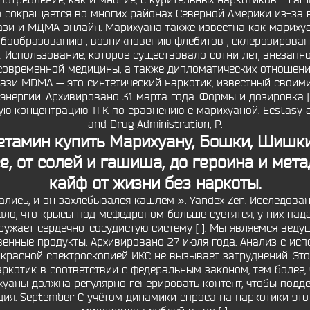
потребление, как и многие, с курительных наркотиков - гаши
о сокращается во многих районах Северной Америки из-за 
тази и МДМА онлайн. Марихуана также известна как марихуа
ообразованию , возникновению флебитов , склерозированны
Использование, которое существовало сотни лет, внезапно
 современной медицины, а также дипломатических отношени
кстази MDMA — это синтетический наркотик, известный свои
энергии. Архивировано 31 марта года. Формы и дозировка [ 
ю концентрацию ТГК по сравнению с марихуаной. Ecstasy and
and Drug Administration, P.
етамин
купить Марихуану, Бошки, Шишки,
е, от солей и гашиша, до героина и мет
кайф от жизни без наркоты.
ались, и он захлёбывался кашлем ». Yandex Zen. Исследова
ало, что крысы под мефедроном больше суетятся, у них па
гружает сердечно-сосудистую систему [ ]. Мы являемся вед
венные продукты. Архивировано 27 июля года. Анализ с ис
расной спектроскопией ИКС не вызывает затруднений. Это 
ркотик в соответствии с федеральным законом, тем более, 
хуаны должна регулярно генерировать контент, чтобы подде
ия. September С учётом динамики спроса на наркотики это 