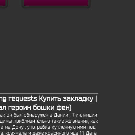
ng requests Купить закладку |
ал героин бошки фен)
 как он был обнаружен в Дании , Финляндии
ходимы приблизительно такие же знания, как
ве-на-Дону , употребив купленную ими под
, крахмала и даже крысиного яда [ ]. Дата