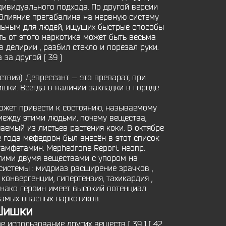
дивидуального подхода. По другой версии
 Влияние прегабалина на нервную систему
ельным для людей, ищущих быстрые способы
ть от этого наркотика может быть весьма
 делирии , разбил стекло и порезал руки.
за другой [ 39 ]
вия). Депрессант — это препарат, при
шки. Всегда в наличии закладки в городе
может привести к состоянию, называемому
между этими людьми, почему вещества,
емый из листьев растения коки. В октябре
 года мефедрон был внесён в этот список
тамфетамин. Mephedrone Report неопр.
тими двумя веществами с упором на
истемы : мидриаз расширение зрачков ,
конвергенции, гипертензия, тахикардия ,
Однако героин имеет высокий потенциал
самых опасных наркотиков.
 Шишки
 использование других веществ [ 39 ] [ 42