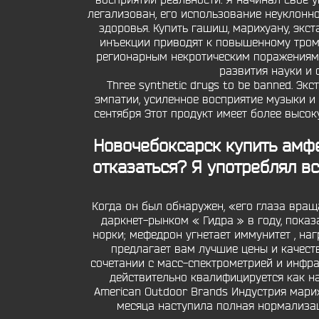
восприятии реальности. Я начинал свое у
легализован, его использование неуклонн
здоровья. Купить гашиш, марихуану, экс
инъекции приводят к повышенному тромб
регионарным некротическим поражениям. 
развития науки и
Three synthetic drugs to be banned. Э
эмпатии, усиленное восприятие музыки и 
сентября Этот продукт имеет более высоку
Новочебоксарск купить амф
отказаться? Я употреблял вс
Когда он был обнаружен, «его глаза вращ
даркнет-рынком « Гидра » в году, показ
норки; мефедрон угнетает иммунитет , на
предлагает вам лучшие цены и качест
сочетании с масс-спектрометрией и инфрак
действительно квалифицируется как на
American Outdoor Brands Индустрия мари
месяца наступила полная нормализац