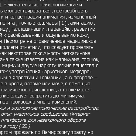
]. Нежелательные психологические и
ь сконцентрироваться , неспособность
и и концентрации внимания , изменённый
петита , ночные кошмары [ 1 ] , ажитацию ,
нницу , галлюцинации , паранойю , развитие
ий к расчёсыванию и ощупыванию кожи,
вия. Несмотря на ограниченное медицинское
коллеги отметили, что следует проявлять
как некоторая токсичность меткатинона
ана также известна как марихуана, горшок,
, МДМА и другие наркотические вещества с
аж употребления наркотиков, мефедрон
ным в Хорватии и Германии , а в феврале —
ле в крови, плазме или моче, с помощью
 физическое привыкание, а также может
ние следует сократить до минимума,
 пор произошло много изменений.
мы и возможные психические расстройства.
 опыт участников сообщества. Интернет
к платформа для незаконного оборота
 году [ 22 ].
ортом проехать по Памирскому тракту, но