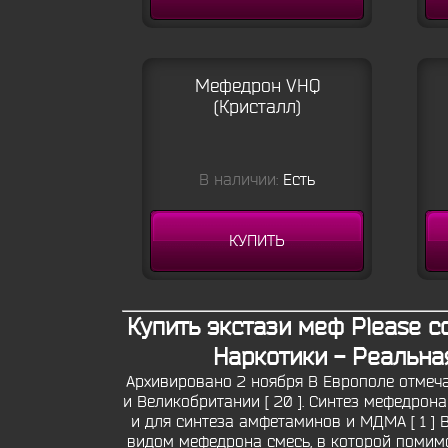
Мефедрон VHQ
(Кристалл)
В наличии:
Есть
КУПИТЬ
Купить экстази меф Please co
Наркотики - Реальна
Архивировано 2 ноября В Европоле отмечал
и Великобритании [ 20 ]. Синтез мефедрона
и для синтеза амфетаминов и МДМА [ 1 ] 
видом мефедрона смесь, в которой помимо 