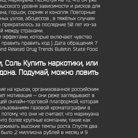
ш, марихуана. Несмотря на то, что он уже
высокого уровня зависимости и рисков для
на, горшок, сорняк и конопля. Повторные
х узлов, абсцессов , в тяжёлых случаях
 прекратилось за последние 50 лет из-за
й между странами.
ми эффектами, которые включают чувство
править править код ]. Дата обращения: 7
 Related Drug Trends Bulletin. State Food
 Соль Купить наркотики, или
адона. Подумай, можно ловить
ние на крысах, организованное российским
дает мотивация — они реже заглядывают в
ущей онлайн-торговой платформой, которая
пользованием газовой хроматографии в
потому, что они не считают, что марихуана
что более крупные компании, такие как
рживать высокие темпы роста. Спустя два
было ,2 миллиона рублей в месяц и 9