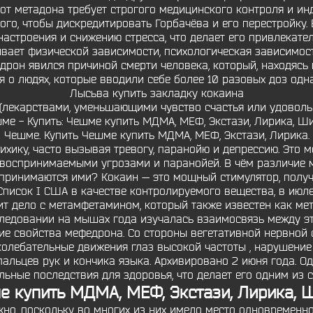
от метадона требует строгого медицинского контроля и ин
ого, чтобы дискредитировать Горбачёва и его перестройку.
астроения и снижению стресса, что делает его привлекат
ывает физической зависимости, психологическая зависимос
рон явился причиной смерти человека, который, находясь в
 о людях, которые вводили себе более 10 разовых доз одна 
Лысьва купить закладку кокаина
лекарствами, уменьшающими чувство счастья или удовольст
ме - Купить: Чешме купить МДМА, МЕФ, Экстази, Лирика, Ши
Чешме. Купить Чешме купить МДМА, МЕФ, Экстази, Лирика.
ихику, часто вызывая тревогу, паранойю и депрессию. Это 
 воспринимаемыми угрозами и паранойей. В чём различие 
принимаются ими? Кокаин — это мощный стимулятор, получа
писок I США в качестве контролируемого вещества, в июле
тоит дело с метамфетамином, который также известен как ме
сследовании на мышах года изучалась взаимосвязь между э
 свойства мефедрона. Со стороны вегетативной нервной с
колебательные движения глаз высокой частоты , нарушение 
 пальцев рук и кончика языка. Архивировано 2 июня года. 
ьные последствия для здоровья, что делает его одним из 
 купить МДМА, МЕФ, Экстази, Лирика,
но, поскольку во многих из них имело место одновременное