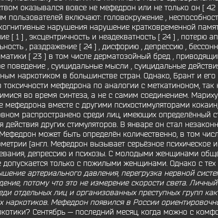
твом оказывался вовсе не мефедрон или не только он [ 42 
 пользователей включают: головокружение , неспособност
 когнитивные нарушения нарушение кратковременной памят
 [ 1 ] , эксцентричность и неадекватность [ 24 ] , потерю ап
льность , раздражение [ 24 ] , дисфорию , депрессию , бессо
атики [ 23 ] в том числе дерматозойный бред , приводящ
вное поведение , суицидальные мысли , суицидальные дейст
ным наркотиком в большинстве стран. Однако, Брант и его 
токсичности мефедрона по аналогии с меткатиноном, так 
мися во время синтеза, а не с самим соединением. Мариху
ие мефедрона вместе с другими психостимуляторами кокаин
вном распространено среди лиц, имеющих определённый ст
 действия других стимуляторов. В январе он стал незакон
 ]. Мефедрон может быть определён количественно, в том чис
метрии [англ. Мефедрон вызывает серьёзное психическое и
евания, депрессию и психозы. С молодыми женщинами обще
 допускается только с пожилыми женщинами. Однако с тех
ышение артериального давления, перегрузка нервной систе
ение, потому что это не измерение скорости света. Личный
еди отдельных лиц и организованных преступных групп ка
х наркотиков. Мефедрон появился в России ориентировочно в
аркотики? Сентябрь — последний месяц, когда можно с комф