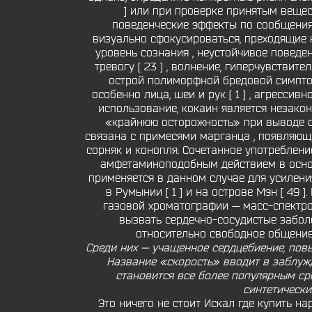
] или при проверке принятым вещес
поведенческие эффекты по сообщениям
визуально сфокусироваться, преходящие
уровень сознания , неустойчивое поведение
тревогу [ 23 ] , волнение, гиперчувствите
острой полиморфной бредовой симптом
особенно лица, шеи и рук [ 1 ] , агресси
использование, кокаин является незакон
«крайнюю осторожность» при выводе о 
связана с примесями марганца , появляющи
сорняк и конопля. Сочетанное употреблен
амфетаминоподобным действием в осно
применяется в данном случае для усиления
в Румынии [ 1 ] и на острове Мэн [ 49
газовой хроматографии — масс-спектро
вызвать сердечно-сосудистые забол
относительно свободное общение
Среди них — учащенное сердцебиение, пов
Название «скорость» вводит в заблужд
становится все более популярным ср
синтетически
Это ничего не стоит Искал где купить н