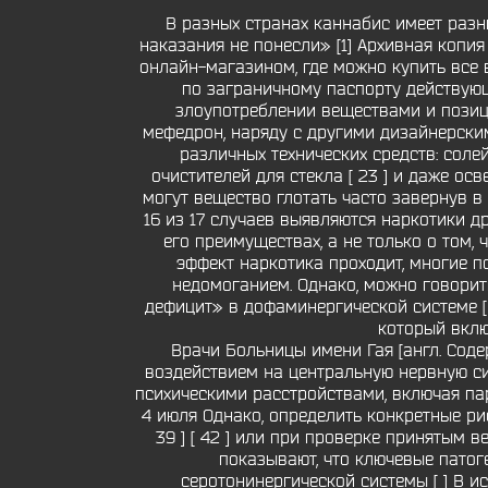
В разных странах каннабис имеет разн
наказания не понесли» [1] Архивная коп
онлайн-магазином, где можно купить все 
по заграничному паспорту действующ
злоупотреблении веществами и позиц
мефедрон, наряду с другими дизайнерским
различных технических средств: солей 
очистителей для стекла [ 23 ] и даже осв
могут вещество глотать часто завернув в
16 из 17 случаев выявляются наркотики д
его преимуществах, а не только о том, 
эффект наркотика проходит, многие 
недомоганием. Однако, можно говорит
дефицит» в дофаминергической системе [ 
который вклю
Врачи Больницы имени Гая [англ. Соде
воздействием на центральную нервную си
психическими расстройствами, включая пар
4 июля Однако, определить конкретные ри
39 ] [ 42 ] или при проверке принятым 
показывают, что ключевые пато
серотонинергической системы [ ] В 