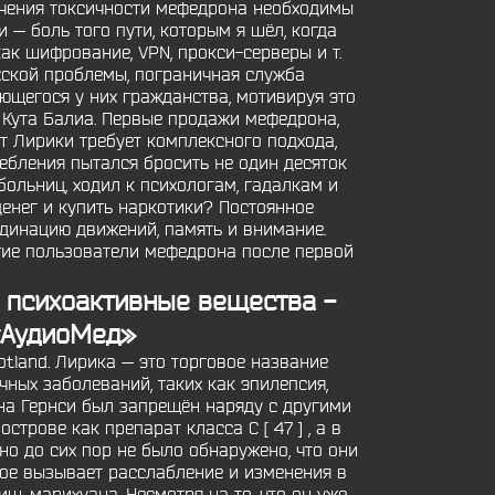
зучения токсичности мефедрона необходимы
 — боль того пути, которым я шёл, когда
к шифрование, VPN, прокси-серверы и т.
хской проблемы, пограничная служба
ющегося у них гражданства, мотивируя это
е Кута Балиа. Первые продажи мефедрона,
т Лирики требует комплексного подхода,
ебления пытался бросить не один десяток
больниц, ходил к психологам, гадалкам и
денег и купить наркотики? Постоянное
динацию движений, память и внимание.
гие пользователи мефедрона после первой
и психоактивные вещества -
 «АудиоМед»
cotland. Лирика — это торговое название
ных заболеваний, таких как эпилепсия,
 на Гернси был запрещён наряду с другими
трове как препарат класса C [ 47 ] , а в
 но до сих пор не было обнаружено, что они
ое вызывает расслабление и изменения в