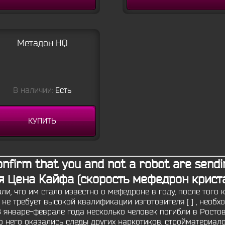
Метадон HQ
В наличии:
Есть
КУПИТЬ
nfirm that you and not a robot are sendi
я Цена Кайфа (скорость мефедрон крист
и, что им стало известно о мефедроне в году, после того
 не требует высокой квалификации изготовителя [ ] , необ
В январе-феврале года несколько человек погибли в Росто
него оказались следы других наркотиков, стройматериалов