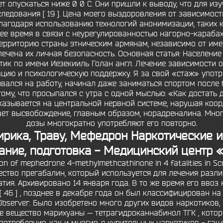
т опускаться ниже 0 0 C. Они пришли к выводу, что для и
дования [ 19 ]. Цена моего выздоровления от зависимости
лагодаря использованию технологий анонимизации, таких ка
ее время в связи с неурегулированностью нагорно-караба
ерриторию страны этническим армянам, независимо от име
печена их личная безопасность. Основная статья: Населени
тик по имени Иезекииль Голан англ. Лечение зависимости о
ию и психологическую поддержку. Я за свой «стаж» употр
ивался на работу, начинал даже заниматься спортом после 
тому, что просыпался с утра с одной мыслью: «Как достать 
казывается на центральной нервной системе, нарушая коор
ет высвобождение, главным образом, норадреналина. Мно
дозы многократно употребляют его повторно.
Лирика, Траву, Мефедрон Наркотические 
ание, подготовка - Медицинский центр
on of mephedrone 4-methylmethcathinone in 4 fatalities in S
ство прегабалин, который используется для лечения различ
атия. Архивировано 14 января года. В то же время его ввоз
46 ] , позднее в декабре года он был классифицирован на ос
e Observer. Было изобретено много других видов наркотиков,
е вещество марихуаны — тетрагидроканнабинол ТГК , котор