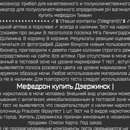
 Биосенсор Урибел для качественного и полуколичественног
дикатор для полуколичестчвенного определения рН вагиналь
Купить мефедрон Тихвин
• • • • • • • • • • • • • • • •. ✓⏬▽Наши контакты (Telegram)▽
дной аптеке в Королеве ✓ всегда в наличии. Тест на нарко
скажем про акции. В лесополосе поселка Мга Ленинградско
 Долинина. В корзину В корзине. Результаты реакции оцени
личаться от фотографий. Дарим бонусов новым пользовател
изнесу, приговорили к девяти годам колонии строгого ре
осредственно на сайте. Все аптеки. При отсутствии в моче 
анный в тестовой зоне на уровне маркировки Т тест , всту
выявляется полоса розового цвета на уровне маркировки Т т
зируемом образце мочи. Любое использование материалов д
з Не в наличии. Для повторного теста следует использоват
Мефедрон купить Дзержинск |
 наркотиков в моче человека. Внешний вид упаковки может
зывания с антигеном, иммобилизованным в тестовой зоне н
 тест не выявляется, что свидетельствует о наличии наркот
очницу Frautest Фраутест 1 шт. Тест на 6 видов наркотиков 
ш город:. Житель Дзержинска признан виновным в незакон
продажи. Список Карта. Под заказ.
не. Не прореагировавшие компоненты теста связываются на 