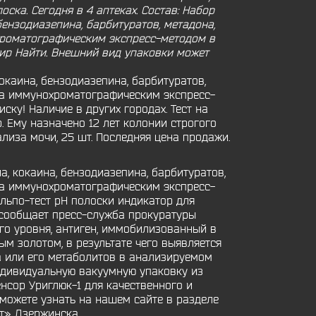
ска. Сегодня в 4 аптеках. Состав: Набор
ензодиазепина, барбитуратов, метадона,
охроматографическим экспресс-методом в
мир Найти. Внешний вид упаковки может
каина, бензодиазепина, барбитуратов,
ина иммунохроматографическим экспресс-
ску! Наличие в других городах. Тест на
. Ему назначено 12 лет колонии строгого
лиза мочи, 25 шт. Последняя цена продажи.
, кокаина, бензодиазепина, барбитуратов,
ина иммунохроматографическим экспресс-
ольпо-тест рН полоски индикатор для
м сообщает пресс-служба прокуратуры
го уровня, антиген, иммобилизованный в
ым золотом, в результате чего выявляется
ка или его метаболитов в анализируемом
индивидуальную вакуумную упаковку из
нсор Уриглюк-1 для качественного и
 можете узнать на нашем сайте в разделе
т» Дзержинска.