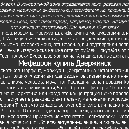
бласти. В контрольной зоне определяется ярко-розовая поло
орфина, марихуаны, амфетамина, метамфетамина, кокаина, б
иклических антидепрессантов , кетамина, котинина иммун
ловека моча, пот. Поиск города, например, Москва , Влади
отличаться от фотографий. Под заказ в 15 аптеках.
тиков: морфина, марихуаны, амфетамина, метамфетамина, ко
, ТСА трициклических антидепрессантов , кетамина, котин
анизма человека моча, пот. Спасибо, вы подтвердили подпи
е. Цены в Дзержинске начинаются от рублей. Покупайте от р
 Тест-полоски Биосенсор УриполианА индикаторные для ана
Мефедрон купить Дзержинск
ркотиков: морфина, марихуаны, амфетамина, метамфетамина
, ТСА трициклических антидепрессантов , кетамина, котин
организма человека моча, пот. Последняя цена продажи. К
Н вагинальной жидкости, 5 шт. Сбросить фильтры. Об это
 в моче наркотика или когда его концентрация ниже порово
ст , вступает в реакцию с антителами, меченными коллоидн
ровки Т тест , что свидетельствует об отсутствии наркоти
х. В каталог. Включает один набор полосок, упакованных в 
. Все аптеки. Приложение Аптечество:. Тест-полоски Биосе
ы в моче, 50 шт. Обо всех актуальных акциях и скидках вы
чить свой заказ можно в выбранной вами аптеке «Максави