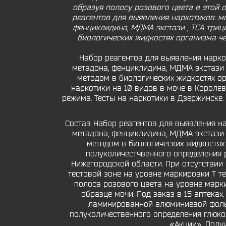
образуя полосу розового цвета в этой о
реагентов для выявления наркотиков: м
фенциклидина, МДМА экстази , ТСА триц
биологических жидкостях организма че
Набор реагентов для выявления нарко
метадона, фенциклидина, МДМА экстази 
методом в биологических жидкостях орг
наркотики на 10 видов в моче в Королев
режима. Тесты на наркотики в Дзержинске.
Состав Набор реагентов для выявления на
метадона, фенциклидина, МДМА экстази 
методом в биологических жидкостях 
полуколичестчвенного определения р
Нижегородской области. При отсутствии
тестовой зоне на уровне маркировки Т те
полоса розового цвета на уровне марки
образце мочи. Под заказ в 15 аптека
ламинированной алюминиевой фольги
полуколичественного определения глюкоз
«Акции». Полу