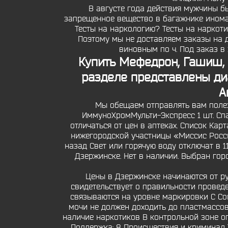
В августе года действия мужчины бы
запрещенное вещество в багажнике иномарк
Тесты на наркологию? Тесты на наркот
Поэтому мы не доставляем заказы на д
виновным по ч. Под заказ в
Купить Мефедрон, Гашиш,
разделе представлены диа
А
Мы обещаем отправлять вам полез
ИммуноХромМульти-Экспресс 1 шт. Спа
отличаться от цен в аптеках. Список Кар
нижегородской участницы «Миссис Росси
назад Свет или горячую воду отключат в 1
Дзержинске. Нет в наличии. Выбран горо
Цены в Дзержинске начинаются от ру
свидетельствует о правильности провед
связываются на уровне маркировки С Con
мочи не должен доходить до пластмассов
наличие наркотиков В контрольной зоне о
Поддержка: 8 Происшествия и криминал Т