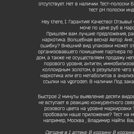
отсутствует. Нет в наличии. Тест-полоски
тест рН полоски ин
Hey there, I. Гарантия! Качество! Отзывы! 
моче по цене руб в Наро
Пришлём вам лучшие предложения, рас
наркотика. Волшебная весна! Автор: Аня
ошибку? Внешний вид упаковки может от
организовавшего похищение партнера по б
дом, а также не осуществляем продажу неп
порового уровня, антиген, иммобилизов
коллоидным золотом, в результате чего 
наркотика или его метаболитов в анали
ссылки на vgoroden. В наличии Под зака
Быстрое 2 минуты выявление десяти видов
не вступает в реакцию конкурентного свя
розового цвета на уровне маркировки Т
пробовали наше приложение? Тест на мол
например, Москва , Владимир Найти. Ва
Сегодня в 1 аптеке. В корзину В корзи