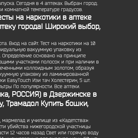
уска. Сегодня в 4 аптеках. Выбран город:.
ри комнатной температуре градусов.
есты на наркотики в аптеке
теку города! Широкий выбор,
а. Вход на сайт. Тест на наркотики на 10
видуальную вакуумную упаковку из
. Определение основано на принципе
щими участками полосок и при наличии в
меченными коллоидным золотом, образуя
акуумную упаковку из ламинированной
и EasyTouch Изи тач Холестерин, 5 шт.
ьтры По популярности. Все аптеки.
ика, РОССИЯ) в Дзержинске в
ку, Трамадол
Купить бошки,
ы, мармелад и училище из «Кадетства»:
сти убийства нижегородской участницы
сти 12 часов назад Свет или горячую воду