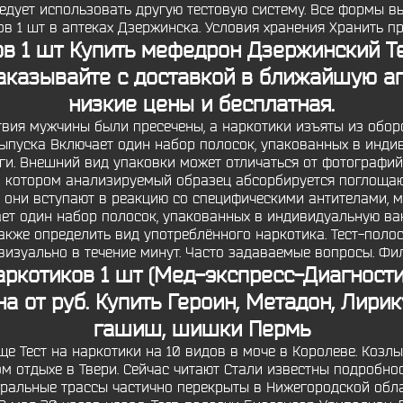
едует использовать другую тестовую систему. Все формы вып
ов 1 шт в аптеках Дзержинска. Условия хранения Хранить п
ов 1 шт Купить мефедрон Дзержинский Т
аказывайте с доставкой в ближайшую ап
низкие цены и бесплатная.
ствия мужчины были пресечены, а наркотики изъяты из оборот
выпуска Включает один набор полосок, упакованных в инди
. Внешний вид упаковки может отличаться от фотографий
и котором анализируемый образец абсорбируется поглощаю
в они вступают в реакцию со специфическими антителами, 
ает один набор полосок, упакованных в индивидуальную в
акже определить вид употреблённого наркотика. Тест-полоск
изуально в течение минут. Часто задаваемые вопросы. Фил
наркотиков 1 шт (Мед-экспресс-Диагност
на от руб. Купить Героин, Метадон, Лири
гашиш, шишки Пермь
е Тест на наркотики на 10 видов в моче в Королеве. Козл
м отдыхе в Твери. Сейчас читают Стали известны подробно
ральные трассы частично перекрыты в Нижегородской обла