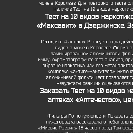
моче в Королеве. Для повторного теста сл
Наличие Тест на 10 видов наркотик
Тест на 10 видов наркотик
«Максавит» в Дзержинске. З
Сегодня в 4 аптеках. В августе года дей
видов в моче в Королеве. Форма 
ламинированной алюминиевой фольги
иммунохроматографического анализа, пр
образце наркотика или его метаболито
комплекс «антиген-антитело». Включ
алюминиевой фольги. Тест позволяет т
Результаты реакции оцениваются в
Заказать Тест на 10 видов 
аптеках «Аптечество», це
Фильтры По популярности. Показать ещ
нижегородка рассказала о небанально
«Миссис Россия» 16 часов назад Три феде