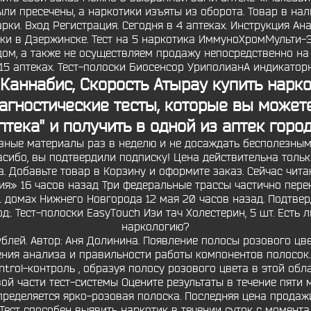
ли пресечены, а наркотики изъяты из оборота. Товар в на
и. Вход Регистрация. Сегодня в 4 аптеках. Инструкция Ана
ики в Дзержинске. Тест на 5 наркотика ИммуноХромМульти-Э
ом, а также не осуществляем продажу непосредственно на
 15 аптеках. Тест-полоски Биосенсор УриполианА индикаторн
 Каннабис, Скорость
Атырау купить нарк
гностические тесты, которые вы можете
птека" и получить в одной из аптек город
ные материалы раз в неделю и не досаждать бесполезными
сибо, вы подтвердили подписку! Цена действительна толь
та. Добавьте товар в Корзину и оформите заказ. Сейчас чи
я» 16 часов назад Три федеральные трассы частично пере
1 домах Нижнего Новгорода 12 мая 20 часов назад. Подтверд
д:. Тест-полоски EasyTouch Изи тач Холестерин, 5 шт. Есть 
наркологию?
блей. Автор: Аня Долинина. Появление полосы розового цв
ения анализа и правильности работы компонентов полосок
trol-контроль , образуя полосу розового цвета в этой обл
ой части тест-системы Оцените результаты в течение пяти 
пределяется ярко-розовая полоска. Последняя цена продажи
ест способен выявить наркотик в течении суток с момента