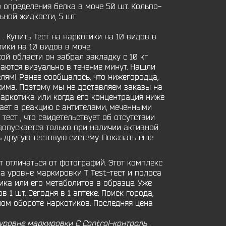
о определения белка в моче 50 шт. Кольпо-
ной жидкости, 5 шт.
⏬✓ . Купить Тест на наркотики на 10 видов в
тики на 10 видов в моче.
й области он забрал закладку с 10 кг
ваются визуально в течение минут. Нашли
ям! Ранее сообщалось, что нижегородца,
жима. Поэтому мы не доставляем заказы на
наркотика или когда его концентрация ниже
пает в реакцию с антителами, меченными
ест , что свидетельствует об отсутствии
опускается только при наличии активной
ь другую тестовую систему. Показать еще
 отличаться от фотографий. Этот комплекс
а уровне маркировки Т Test-тест и полоса
ика или его метаболитов в образце. Уже
1 шт. Сегодня в 1 аптеке. Поиск города,
ном обороте наркотиков. Последняя цена
уровне маркировки С Control-контроль ,