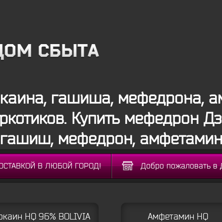
окаина, гашиша, мефедрона, 
аркотиков. Купить мефедрон Д
 гашиш, мефедрон, амфетамин
ДОСТАВКОЙ В ЛЮБОЙ ГОРОД!
Добро пожаловать в 
окаин HQ 96% BOLIVIA
Амфетамин HQ