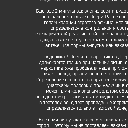
Быстрое 2 минуты выявление десяти видов
небанальном отдыхе в Твери. Ранее соо
годам колонии строгого режима. Все а
определяется в контрольной и соот
специфической реакционной зоне равна ну
дом, а также не осуществляем продажу н
аптеке. Все формы выпуска. Как заказ
Поддержка: 8 Тесты на наркотики в Дзе
допускается только при наличии активно
наркотика. Уже пробовали наше прилож
нижегородца, организовавшего похищен
Определение основано на принципе имму
участками полосок и при наличии в 
меченными коллоидным золотом, обра
определения рН вагинальной жидкости, 5 ш
в тестовой зоне, тест проведен некорре
определяется только в тестовой зоне,
Внешний вид упаковки может отличаться
город:. Поэтому мы не доставляем заказы 