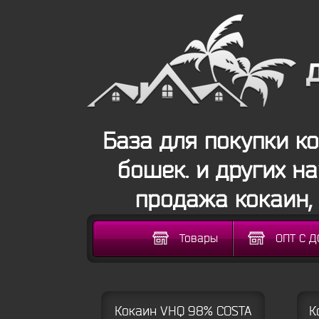
База для покупки к
бошек. и других н
продажа кокаин,
Товары
ОПТ С 
Кокаин VHQ 98% COSTA
К