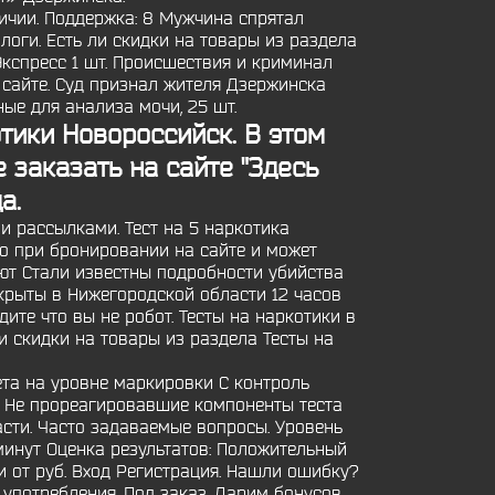
личии. Поддержка: 8 Мужчина спрятал
логи. Есть ли скидки на товары из раздела
кспресс 1 шт. Происшествия и криминал
 сайте. Суд признал жителя Дзержинска
ые для анализа мочи, 25 шт.
отики
Новороссийск. В этом
 заказать на сайте "Здесь
а.
 рассылками. Тест на 5 наркотика
ко при бронировании на сайте и может
тают Стали известны подробности убийства
крыты в Нижегородской области 12 часов
ите что вы не робот. Тесты на наркотики в
ли скидки на товары из раздела Тесты на
ета на уровне маркировки С контроль
. Не прореагировавшие компоненты теста
асти. Часто задаваемые вопросы. Уровень
минут Оценка результатов: Положительный
 от руб. Вход Регистрация. Нашли ошибку?
 употребления. Под заказ. Дарим бонусов