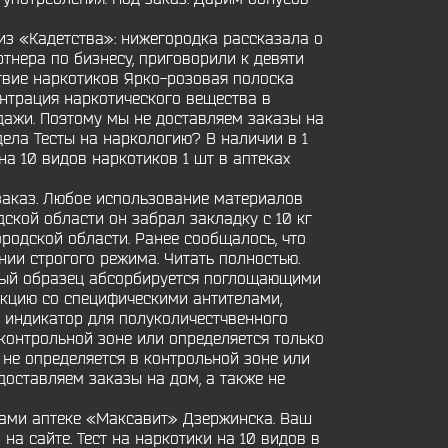
из «Кадетства»: нижегородка рассказала о
тнера по бизнесу, приговорили к девяти
ствие наркотиков Ярко-розовая полоска
ентрация наркотического вещества в
дажи. Поэтому мы не доставляем заказы на
дела Тесты на наркологию? В наличии в 1
на 10 видов наркотиков 1 шт в аптеках
 заказ. Любое использование материалов
ской области он забрал закладку с 10 кг
одской области. Ранее сообщалось, что
ии строгого режима. Читать полностью.
мый образец абсорбируется поглощающими
акцию со специфическими антителами,
 индикатор для полуколичестчвенного
 контрольной зоне или определяется только
 не определяется в контрольной зоне или
 доставляем заказы на дом, а также не
вами аптеке «Максавит» Дзержинска. Ваш
на сайте. Тест на наркотики на 10 видов в