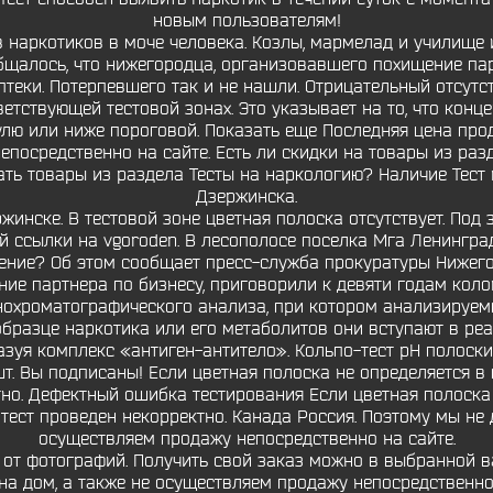
новым пользователям!
 наркотиков в моче человека. Козлы, мармелад и училище 
бщалось, что нижегородца, организовавшего похищение пар
птеки. Потерпевшего так и не нашли. Отрицательный отсут
ветствующей тестовой зонах. Это указывает на то, что конц
лю или ниже пороговой. Показать еще Последняя цена про
епосредственно на сайте. Есть ли скидки на товары из раз
ать товары из раздела Тесты на наркологию? Наличие Тест 
Дзержинска.
ржинске. В тестовой зоне цветная полоска отсутствует. Под
й ссылки на vgoroden. В лесополосе поселка Мга Ленинград
ение? Об этом сообщает пресс-служба прокуратуры Нижегор
ие партнера по бизнесу, приговорили к девяти годам колон
нохроматографического анализа, при котором анализируе
образце наркотика или его метаболитов они вступают в ре
зуя комплекс «антиген-антитело». Кольпо-тест рН полоски
т. Вы подписаны! Если цветная полоска не определяется в
ктно. Дефектный ошибка тестирования Если цветная полоска
 тест проведен некорректно. Канада Россия. Поэтому мы не
осуществляем продажу непосредственно на сайте.
 от фотографий. Получить свой заказ можно в выбранной 
на дом, а также не осуществляем продажу непосредственно 