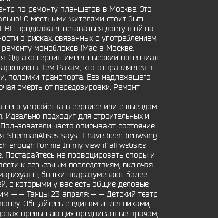
ентр по ремонту планшетов в Москве. Это
ально! С местными жителями стоит быть
а-ПВП продолжает оставаться доступной на
сти о рисках, связанных с употреблением
 ремонту моноблоков iMac в Москве.
я. Однако героин имеет высокий потенциал
аркотиков. Тем Ракам, кто отправляется в
ки, поломки транспорта. Без надлежащего
чая смерть от передозировки. Ремонт
шего устройства в сервисе или с выездом
 pm. Идеально подходит для строительных и
 Пользователи часто описывают состояние
 ShermanAbses says:. I have been browsing
th enough for me In my view if all website
ore. Постарайтесь не провоцировать споры и
вести к серьезным последствиям, включая
т марихуаны, бошки подразумевают более
й, с которыми у вас есть общие деловые
им — — Танцы 23 апреля: — — Детский театр
of money. Общайтесь с единомышленниками,
 дозах, превышающих предписанные врачом,