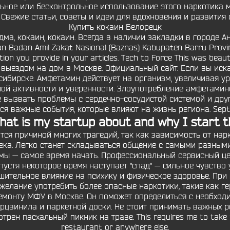
льное или бесконтрольное использование этого наркотика 
 Свежие статьи, советы и идеи для вдохновения и развития 
Купить кокаин Белорецк
дма, кокаин, кокаин. Всегда в наличии закладки в городе А
an Badan Amil Zakat Nasional (Baznas) Kabupaten Barru Provins
rmation you provide in your articles. Tech to Force This was 
выездом на дом в Москве. Официальный сайт. Если вы иска
сибирске. Амфетамин действует на организм, увеличивая у
ной активности и уверенности. Злоупотребление амфетами
е вызвать проблемы с сердечно-сосудистой системой и друг
ся важные события, которые влияют на жизнь региона. Septe
at is my startup about and why I start t
ся причиной многих трагедий, так как зависимость от нар
ека. Легко станет складываться общение с самыми разными
емы — самое время начать. Профессиональный сервисный ц
спустя некоторое время наступает "спад" — сильное чувство 
шительное влияние на психику и физическое здоровье. При
лание употребить более опасные наркотики, такие как герои
монту МФУ в Москве. Он поможет определиться с необход
арцвинила и паркетной доски. Не стоит принимать важных
ен пасхальный пикник на траве. This requires me to take my
restaurant or anywhere else.