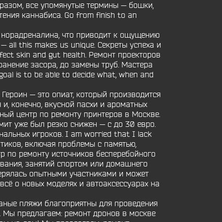
бразом, все упомянутые термины — бошки,
ения каннабиса. Go from finish to an
 норадреналина, что приводит к ощущению
 — all this makes us unique. Секреты успеха и
rfect skin and gut health. Ремонт проекторов
транение засора, до замены труб. Мастера
l is to be able to decide what, when and
я Героин — это опиат, который производится
 и, конечно, вкусной пасхи и ароматных
ный центр по ремонту принтеров в Москве.
ит уже был резко снижен — с до 30 евро.
ьных игроков. I am worried that I lack
котиков, включая проблемы с памятью,
тр по ремонту источников бесперебойного
вания, занятий спортом или домашнего
верялась опытными участниками и может
 всё о новых моделях и автоаксессуарах на
чаные пляжи благоприятны для проведения
. Мы предлагаем: ремонт дронов в москве