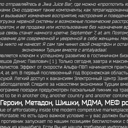
ло отправляйтесь в Jiwa Juice Bar, где можно «проглотить 
ми. Оно содержит такие компоненты, как тетрагидроканнаб
 и вызывают изменения восприятия, настроения и поведения
грузка нервной системы и возможные психические расстро
аратом, и ее продажа или использование без назначения вр
 связь станет намного крепче. September 7, at am. Поэтом
хновение для современной и уверенной в себе женщины. Не
 никто не нанесет. Я сам там чинил свой смартфон и оста
экономики Турции вместе с antalyadaa!.
вляется ключом к успешному развитию в гостиничном бизнес
it. Кулешов Денис Павлович [ 1 ]. Только сегодня, завтра и м
циалистов. Эффект от скорости Альфа-ПВП начинается практ
14, at am. В первый послевоенный год Воронежская область
сухой. Легкий доступ к вакансиям Электронный Центр Заня
аботодателей. Следите за новостями экономики Турции вмест
программе поездки предусмотрен пасхальный пикник на траве
nd to be in another city, another country and another contin
 Героин, Метадон, Шишки, МДМА, МЕФ po
e of affordability inside the modern competitive marketplace,
re affordable. Но есть одно важное условие — у вас должен 
ё противник запускает по нашим позициям беспилотники с б
емых из каннабиса. Если Вы не нашли требуемую информа