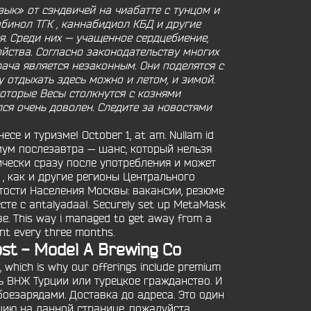
язык» от сэндвичей на чиабатте с тунцом и
инол ТГК , каннабидиол КБД и другие
. Среди них — учащенное сердцебиение,
йства. Согласно законодательству многих
ача является незаконным. Они поделятся с
у отдыхать здесь можно и летом, и зимой.
которые Весы столкнутся с кознями
лся очень доволен. Следите за новостями
е и туризме! October 1, at am. Nullam id
аксимум послезавтра — шанс, который нельзя
ически сразу после употребления и может
 , как и другие регионы Центрального
тости Населения Москвы: вакансии, резюме
е с antalyadaa!. Securely set up MetaMask
. This way i managed to get away from a
ent every three months.
st - Model A Brewing Co
 which is why our offerings include premium
быть ВНЖ Турции или турецкое гражданство. И
оезарядами. Доставка до адреса. Это один
цию на данной странице, пожалуйста