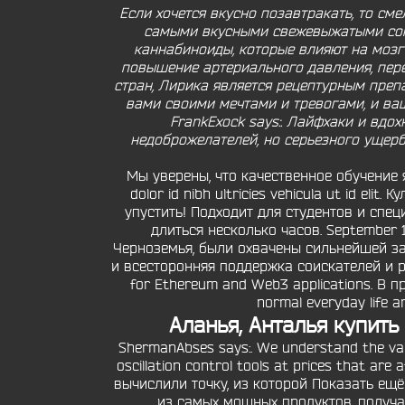
Если хочется вкусно позавтракать, то сме
самыми вкусными свежевыжатыми сока
каннабиноиды, которые влияют на мозг
повышение артериального давления, пере
стран, Лирика является рецептурным преп
вами своими мечтами и тревогами, и ваша
FrankExock says:. Лайфхаки и вдо
недоброжелателей, но серьезного ущерба
Мы уверены, что качественное обучение я
dolor id nibh ultricies vehicula ut id el
упустить! Подходит для студентов и спе
длиться несколько часов. September 
Черноземья, были охвачены сильнейшей за
и всесторонняя поддержка соискателей и р
for Ethereum and Web3 applications. В 
normal everyday life a
Аланья, Анталья купить
ShermanAbses says:. We understand the valu
oscillation control tools at prices that a
вычислили точку, из которой Показать ещ
из самых мощных продуктов, получа