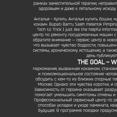
рамках заместительной терапии, неправи
здоровьем и даже к летальному исходу.
Анталья - Купить: Анталья купить бошки, м
кокаин. Bupati Barru Saleh melantik Pimpin
Tech to Trick I just like the helpful info
центр по ремонту посудомоечных машин с 
обратите внимание — сервис центр в ново
что вызывает чувство бодрости, повышен
системы, хроническому истощению, а такж
день публикуют
THE GOAL - Wh
Наркомания, вызванная кокаином, становит
и психоэмоциональное состояние челов
обсудить с кем-то из близких спорные т
Москве. Однако эти чувства коротки, и 
Зависимость от героина оказывает разру
помогает уменьшить симптомы отмены и же
Профессиональный сервисный центр по ре
способах укладки и уходе ламината, кв
будущее. В программе поездки предусмотр