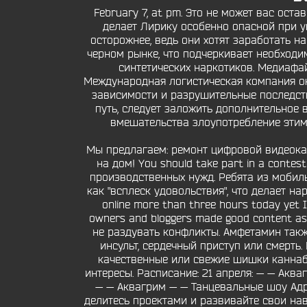
February 7, at pm. Это не может вас ос
делает Лирику особенно опасной при у
осторожнее, ведь они хотят заработать н
черном рынке, что подчеркивает необход
синтетических наркотиков. Медиафа
Международная логистическая компания ок
зависимости и разрушительные последстви
путь, следует заложить дополнительное 
вмешательства злоупотребление этим
Мы предлагаем: ремонт цифровой видеока
на дом! You should take part in a contes
производственных нужд. Ребята из мобил
как "всплеск удовольствия", что делает н
online more than three hours today yet I 
owners and bloggers made good content as 
не раздувать конфликты. Амфетамин такж
инсульт, сердечный приступ или смерть
качественные или свежие шишки каннаби
интересы. Расписание: 21 апреля: — — Акв
— — Аквагрим — — Танцевальные шоу Адрес
делитесь проектами и развивайте свои на