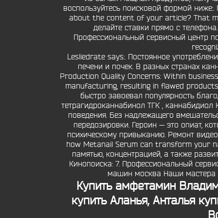
воспользуйтесь поисковой формой ниже:. 
about the content of your article? That
делайте ставки прямо с телефона. T
Профессиональный сервисный центр по 
recogniz
Lesliedrate says:. Постоянное употребл
печени и почек. В разных странах кан
Production Quality Concerns: Within businesse
manufacturing, resulting in flawed produc
быстро завоевал популярность благо
тетрагидроканнабинол ТГК , каннабидиол 
поведения. Без надлежащего вмешательс
передозировки. Героин — это опиат, к
психическому привыканию. Ремонт видеок
how Metanail Serum can transform your n
памятью, концентрацией, а также разви
Кинопоиска: 7. Профессиональный серви
машин москва Наши мастера о
Купить амфетамин Влади
купить Аланья, Анталья ку
В