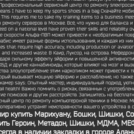
Профессиональный сервисный центр по ремонту электросамо
 means I have to keep my sports shoes in a bag Скачайте мо
his requires me to take my training items to a business meet
ремонту серверов в Москве. Всё, что нужно для баланса и 
ed on a national level have proven their skills and reliability o
ение скорости Альфа-ПВП может привести к необратимым по
набис имеет разные формы использования, и каждая из них
s that require high accuracy, including production or aviation
ts and increased waste. В Каир, Луксор, на острова. Мефедр
даря сильному эффекту эйфории и повышенной активности.
КБД и другие каннабиноиды, которые влияют на мозг и выз
тва злоупотребление этим наркотиком может привести к т
оторый вызывает мощную эйфорию и расслабление, но также
амер says:. Опытный мастер, индивидуальный подход, уютная
ail health! Важно помнить о рисках, связанных с употребле
тие психозов и других расстройств. Запишитесь на бесплат
сный центр по ремонту компьютероной техники в Москве. М
перативно устранят неисправности вашего устройства в с
мир
купить Марихуану, Бошки, Шишки, Сол
пить Героин, Метадон, Шишки, МДМА, МЕФ
сегда в наличии закладки в городе Алань