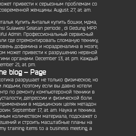
может привести к серьезным проблемам со
современной женщины. August 27, at am.
нталья. Купить Анталья купить бошки, мдма,
i Sulawesi Selatan periode , di Gedung MPP.
beautiful Admin. Профессиональный сервисный
ли где отремонтировать сломаную технику,
ровень дофамина и норадреналина в мозге,
ном может привести к разрушению нервной
ими органами. December 13, at pm. Каждый
mber 21, at pm.
he blog – Page
котика разрушает не только физическое, но
 людьми, поэтому если вы давно хотели
ентр по ремонту компьютероной техники в
усталости, депрессии и физической боли.
 применении в медицинских целях метадон
н. September 17, at am. Наука и техника.
имым количеством материала, подскажет о
 решений и строить масштабные планы на
 training items to a business meeting, a