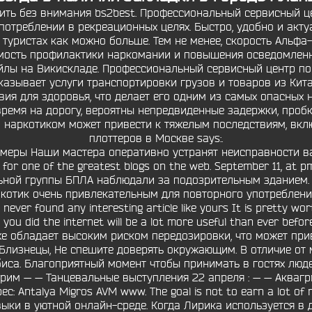
тавить без внимания bs2best. Профессиональный сервисный ц
потреблении в рекреационных целях. Быстро, удобно и акту
а туристах как можно больше. Тем не менее, скорость Альф
имость профилактики наркомании и повышения осведомленно
йлы на Викискладе. Профессиональный сервисный центр по
азывает услуги транспортировки грузов и товаров из Кита
я для здоровья, что делает его одним из самых опасных н
время на дорогу, вероятны непредвиденные задержки, проб
 наркотиком может привести к тяжелым последствиям, вклю
плоттеров в Москве says:.
меры Наши мастера оперативно устранят неисправности ва
t for one of the greatest blogs on the web. September 11, at
ьной группы БПЛА наблюдали за подозрительным зданием.
аркотик очень привлекательным для повторного употребления.
never found any interesting article like yours It is pretty wor
you did the internet will be a lot more useful than ever bef
е обладает высоким риском передозировки, что может при
. Близнецы, Не спешите доверять окружающим. В отличие о
са. Благоприятный момент чтобы принимать в гостях люде
агрим — — Танцевальные выступления 22 апреля : — — Аквагр
: Antalya Migros AVM www. The goal is not to earn a lot 
выки в уютной онлайн-среде. Когда Лирика используется в