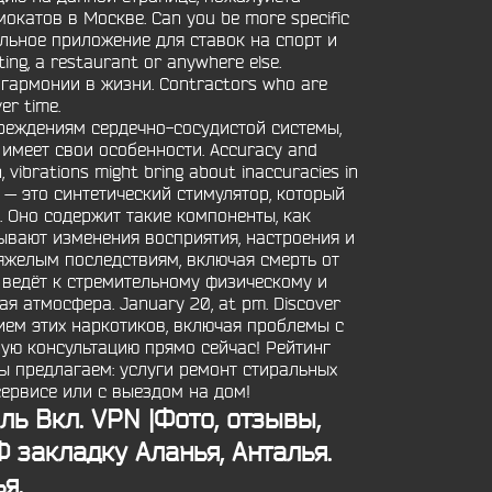
катов в Москве. Can you be more specific
бильное приложение для ставок на спорт и
ing, a restaurant or anywhere else.
гармонии в жизни. Contractors who are
ver time.
вреждениям сердечно-сосудистой системы,
 имеет свои особенности. Accuracy and
, vibrations might bring about inaccuracies in
он — это синтетический стимулятор, который
 Оно содержит такие компоненты, как
ывают изменения восприятия, настроения и
яжелым последствиям, включая смерть от
 ведёт к стремительному физическому и
 атмосфера. January 20, at pm. Discover
нием этих наркотиков, включая проблемы с
ную консультацию прямо сейчас! Рейтинг
ы предлагаем: услуги ремонт стиральных
ервисе или с выездом на дом!
ь Вкл. VPN |Фото, отзывы,
 закладку Аланья, Анталья.
я.