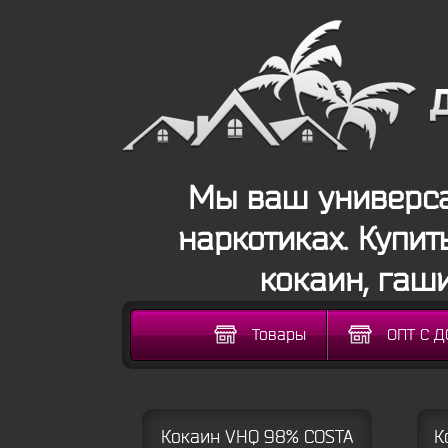
Мы ваш универса
наркотиках. Купит
кокаин, гаш
Товары
ОПТ С 
Кокаин VHQ 98% COSTA
К