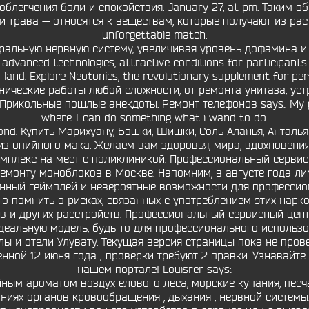
облегчения боли и спокойствия. January 27, at pm. Таким о
 трава — относятся к веществам, которые получают из раст
unforgettable match.
тральную нервную систему, увеличивая уровень дофамина и
dvanced technologies, attractive conditions for participants
and. Explore Neotonics, the revolutionary supplement for pe
ехнические работы любой сложности, от ремонта унитаза, ус
рикольные пошлые анекдоты. Ремонт телефонов says:. My goa
where I can do something what i wand to do.
ond. Купить Марихуану, Бошки, Шишки, Соль Аланья, Анталь
з опийного мака. Желаем вам здоровья, мира, вдохновения
омплекс на мест с поликлиникой. Профессиональный сервис
монту моноблоков в Москве. Напомним, в августе года лим
ный геймплей и невероятные возможности для профессионал
ажно помнить о рисках, связанных с употреблением этих нар
ов и других расстройств. Профессиональный сервисный цен
деальную модель, будь то для профессионального использо
ллы и отели Улувату. Текущая версия страницы пока не про
енной 12 июня года ; проверки требуют 2 правки. Узнавайте
нашем портале! Louisrer says:.
ным ароматом воздух елового леса, морские купания, пес
ниях органов кровообращения , дыхания , нервной системы