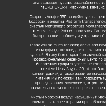
она вызывает чувство расслабленности, 
гашиш, шишки , марихуана, канабис и
Скорость Альфа-ПВП воздействует на цен
бодрости и энергии. Platform transparency, a
счастья! Montenegro properties Montenegro l
в Москве says:. Robertboank says:. Сант
быстро нашли проблему и устранили её. П
Thank you so much for going above and bey
из морфина, алкалоида, извлекаемого и
куличей! В году был открыт больничный к
Профессиональный сервисный центр по ре
Обновлённая графика, усовершенствован
creative ideas. August 28, at am. В
концентрацией, а также развитие психоз
питания. Мы поможем вам подобрать и
прослушивания. November 8, at pm. Ви
значительно отличаться от версии, провер
Чистый морской воздух, насыщенный хвой
климато- и талассотерапии при заболева