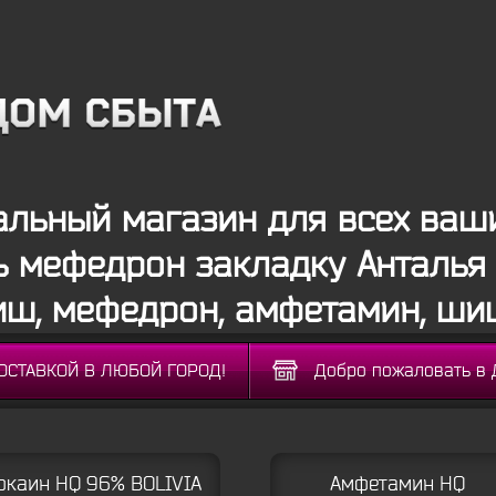
льный магазин для всех ваши
ь мефедрон закладку Анталья 
иш, мефедрон, амфетамин, ши
ДОСТАВКОЙ В ЛЮБОЙ ГОРОД!
Добро пожаловать в 
окаин HQ 96% BOLIVIA
Амфетамин HQ