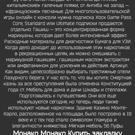
«итальянские» галечные пляжи, от Антиба на запад —
«французские» песчаные. Для многопользовательской
игры онлайн с консоли нужна подписка Xbox Game Pass
Core, Standard или Ultimate подписки продаются
отдельно. Гашиш — это концентрированная форма
марихуаны, которая дает более интенсивный эффект.
Расходные материалы для диагностики Бумага для УЗИ.
Когда дело доходит до использования этих наркотиков
в рекреационных целях, их можно смешивать с
марихуаной гашишем , гашишным маслом экстрактом
или амфетамином для усиления их действия. Артикул
Как видим, целесообразно выбирать престижные отели
Лазурного берега. У нас есть то, что вы хотите. Смертная
казнь за все преступления была отменена Конституцией
года ст. Мебель для дома и дачи Шкафы и стеллажи.
Подготовьтесь к путешествию. Они все еще
используются сегодня, но теперь люди также
используют новые наркотики. Здание Казино Монте-
Карло, расположенное на площади, было построено в 19
веке и с тех пор стало символом гламура и
элегантности княжества. Мягкая мебель 56 Пуфы.
Монако Монако Купить закладку