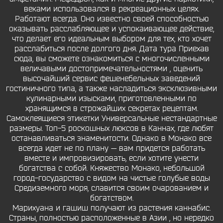
веками использовался в рекреационных целях.
Работают всегда. Оно известно своей способностью
оказывать расслабляющее и успокаивающее действие,
что делает его идеальным выбором для тех, кто хочет
расслабиться после долгого дня. Дата тура Приехав
сюда, вы сможете ознакомиться с многочисленными
величавыми достопримечательностями , оценить
высочайший сервис фешенебельных заведений
гостиничного типа, а также насладиться эксклюзивными
кулинарными изысками, приготовленными по
хранящимся в строжайших секретах рецептам.
Самоклеящиеся этикетки Универсальные нестандартные
размеры. Топ-5 роскошных люксов в Каннах, где любят
останавливаться знаменитости. Однако в Монако все
всегда идет не по плану — вам придется работать
вместе и импровизировать, если хотите унести
богатства с собой. Княжество Монако, небольшой
город-государство с видом на чистые голубые воды
Средиземного моря, славится своим очарованием и
богатством.
Марихуана и гашиш получают из растения каннабис.
Страны, полностью расположенные в Азии , но нередко