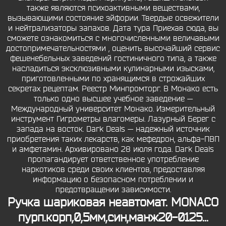
также являются психоактивными веществами,
вызывающими состояние эйфории. Твердые освежители
и нейтрализаторы запахов. Дата тура Приехав сюда, вы
сможете ознакомиться с многочисленными величавыми
достопримечательностями , оценить высочайший сервис
фешенебельных заведений гостиничного типа, а также
насладиться эксклюзивными кулинарными изысками,
приготовленными по хранящимся в строжайших
секретах рецептам. Реестр Минпромторг. В Монако есть
только одно высшее учебное заведение —
Международный университет Монако. Измерительный
инструмент Гигрометры влагомеры. Лазурный Берег с
запада на восток. Dark Deals — надежный источник
приобретения таких лекарств, как мефедрон, альфа-ПВП
и амфетамин. Архивировано 28 июля года. Dark Deals
пропагандирует ответственное употребление
наркотиков среди своих клиентов, предоставляя
информацию о безопасном потреблении и
предотвращении зависимости.
Ручка шариковая неавтомат. MONACO
пурп.корп,0,5мм,син,манж20-0125...