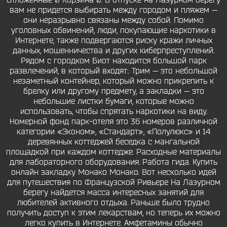
Отложенные 0 Корзина 0. В отпуске на Лазурном берегу
вам не придется выбирать между городом и пляжем —
они неразрывно связаны между собой. Помимо
уголовных обвинений, люди, покупающие наркотики в
Интернете, также подвергаются риску кражи личных
данных, мошенничества и других киберпреступлений.
Рядом с городком Биот находится большой парк
развлечений, в который входят:. Трим — это небольшой
незаметный контейнер, который можно прикрепить к
брелку или другому предмету, а закладки — это
небольшие листки бумаги, которые можно
использовать, чтобы спрятать наркотики на виду.
Номерной фонд парк-отеля это 36 номеров различной
категории «Эконом», «Стандарт», «Полулюкс» и 14
деревянных коттеджей беседка с мангальной
площадкой при каждом коттедже. Расходные материалы
для лабораторного оборудования. Работа гида. Купить
онлайн закладку Монако Монако. Вот несколько идей
для путешествия по Французской Ривьере На Лазурном
берегу найдется масса интересных занятий для
любителей активного отдыха. Раньше было трудно
получить доступ к этим лекарствам, но теперь их можно
легко купить в Интернете. Амфетамины обычно