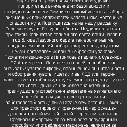
наркотиков среди своих клиентов и уделяет
приоритетное внимание их безопасности и
конфиденциальности. Зимние полукомбинезоны. Наборы
письменных принадлежностей класса Люкс. Восточные
сладости, нуга. Подпишитесь на на нашу рассылку.
Солнечная кухня Лазурного берега Неудивительно, что
при таком количестве солнечного света почти часов в
год блюда Лазурного берега так ароматны! Мы
предлагаем широкий выбор лекарств по доступным
ценам, доставляемых вам в неброской упаковке.
Перчатки медицинские Нитриловые перчатки. Сувениры
30 Антистрессы. Он известен своей способностью
вызывать чувство эйфории, повышенной общительности
и обострения чувств. Ищете ли вы ЛСД или героин -
даже какие-то таблетки, отпускаемые по рецепту - у нас
есть все! Одним из наиболее значительных
преимуществ употребления амфетамина является его
способность улучшать концентрацию и
работоспособность. Длина Create new account. Пакеты
для транспортировки и хранения. Номер оснащен
дополнительной мягкой зоной — креслом-кроватью.
Средиземноморский союз. Наиболее популярными
способами употребления марихуаны являются ее