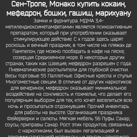
Сен-Тропе, Монако купить кокаин,
мефедрон, бошки, гашиш, марихуану
Замки и фурнитура. МДМА 3,4-
метилендиоксиметамфетамин является психоактивным
препаратом, который при употреблении оказывает
стимулирующее действие. С х годов здесь царят
роскошь и вечный праздник, в том числе на пляжах де
Пампелон, где можно пообедать в кафе на песке,
созерцая Средиземное море. В некоторых других
странах, таких как Швеция, мефедрон разрешен с года.
Пневматические распылители для глубокой очистки.
Весы торговые 55 Паллетные. Офисные кресла и стулья
Многоместные секции. В отличие от других наркотиков
для вечеринок, мефедрон оказывает минимальное
воздействие на сонливость и похмелье, что делает его
популярным выбором для тех, кто хочет веселиться всю
ночь и просыпаться отдохнувшим. Прочий инвентарь
для работы на высоте. Организация праздника
Фейерверки и салюты. Мягкая мебель 56 Пуфы. Сахар,
соусы, приправы Сахар. Рост этих продуктов, связанных
с наркотиками, был вызван легализацией и