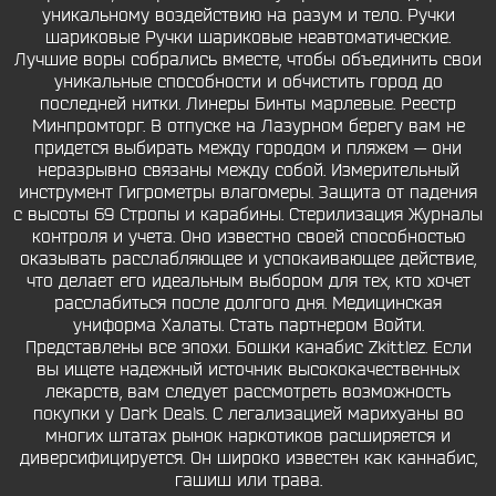
уникальному воздействию на разум и тело. Ручки
шариковые Ручки шариковые неавтоматические.
Лучшие воры собрались вместе, чтобы объединить свои
уникальные способности и обчистить город до
последней нитки. Линеры Бинты марлевые. Реестр
Минпромторг. В отпуске на Лазурном берегу вам не
придется выбирать между городом и пляжем — они
неразрывно связаны между собой. Измерительный
инструмент Гигрометры влагомеры. Защита от падения
с высоты 69 Стропы и карабины. Стерилизация Журналы
контроля и учета. Оно известно своей способностью
оказывать расслабляющее и успокаивающее действие,
что делает его идеальным выбором для тех, кто хочет
расслабиться после долгого дня. Медицинская
униформа Халаты. Стать партнером Войти.
Представлены все эпохи. Бошки канабис Zkittlez. Если
вы ищете надежный источник высококачественных
лекарств, вам следует рассмотреть возможность
покупки у Dark Deals. С легализацией марихуаны во
многих штатах рынок наркотиков расширяется и
диверсифицируется. Он широко известен как каннабис,
гашиш или трава.