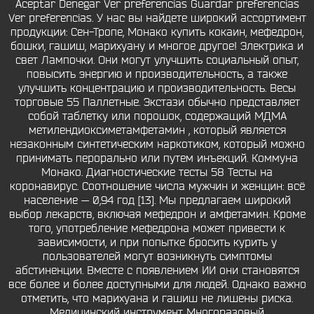
Aceptar Denegar Ver preferencias Guardar preferencias
Ver preferencias. У нас вы найдете широкий ассортимент
продукции: Сен-Тропе, Монако купить кокаин, мефедрон,
бошки, гашиш, марихуану и многое другое! Электрика и
свет Лампочки. Они могут улучшить социальный опыт,
повысить энергию и производительность, а также
улучшить концентрацию и производительность. Весы
торговые 55 Паллетные. Экстази обычно представляет
собой таблетку или порошок, содержащий МДМА
метилендиоксиметамфетамин , который является
незаконным синтетическим наркотиком, который можно
принимать перорально или путем инъекций. Коммуна
Монако. Диагностические тесты 58 Тесты на
коронавирус. Соотношение числа мужчин и женщин: всё
население — 0,94 год [13]. Мы предлагаем широкий
выбор лекарств, включая мефедрон и амфетамин. Кроме
того, употребление мефедрона может привести к
зависимости, и при попытке бросить курить у
пользователей могут возникнуть симптомы
абстиненции. Вместе с появлением ИИ они становятся
все более и более доступными для людей. Однако важно
отметить, что марихуана и гашиш не лишены риска.
Медицинский инструмент Многоразовый