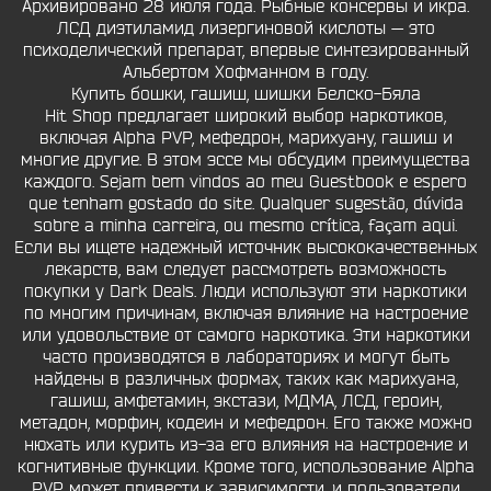
Архивировано 28 июля года. Рыбные консервы и икра.
ЛСД диэтиламид лизергиновой кислоты — это
психоделический препарат, впервые синтезированный
Альбертом Хофманном в году.
Купить бошки, гашиш, шишки Белско-Бяла
Hit Shop предлагает широкий выбор наркотиков,
включая Alpha PVP, мефедрон, марихуану, гашиш и
многие другие. В этом эссе мы обсудим преимущества
каждого. Sejam bem vindos ao meu Guestbook e espero
que tenham gostado do site. Qualquer sugestão, dúvida
sobre a minha carreira, ou mesmo crítica, façam aqui.
Если вы ищете надежный источник высококачественных
лекарств, вам следует рассмотреть возможность
покупки у Dark Deals. Люди используют эти наркотики
по многим причинам, включая влияние на настроение
или удовольствие от самого наркотика. Эти наркотики
часто производятся в лабораториях и могут быть
найдены в различных формах, таких как марихуана,
гашиш, амфетамин, экстази, МДМА, ЛСД, героин,
метадон, морфин, кодеин и мефедрон. Его также можно
нюхать или курить из-за его влияния на настроение и
когнитивные функции. Кроме того, использование Alpha
PVP может привести к зависимости, и пользователи