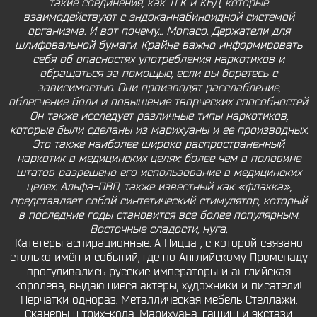
такие соединения, как ТГК и КБД, которые
взаимодействуют с эндоканнабиноидной системой
организма. И вот почему… Monaco. Держатели для
шлифовальной бумаги. Крайне важно информировать
себя об опасностях употребления наркотиков и
обращаться за помощью, если вы боретесь с
зависимостью. Они производят расслабление,
облегчение боли и повышение творческих способностей.
Он также исследует различные типы наркотиков,
которые были сделаны из марихуаны и ее производных.
Это также наиболее широко распространенный
наркотик в медицинских целях: более чем в половине
штатов разрешено его использование в медицинских
целях. Альфа-ПВП, также известный как «флакка»,
представляет собой синтетический стимулятор, который
в последние годы становится все более популярным.
Восточные сладости, нуга.
Катетеры аспирационные. А Ницца , с которой связано
столько имён и событий, где по Английскому Променаду
прогуливались русские императоры и английская
королева, выдающиеся актёры, художники и писатели!
Перчатки однораз. Металлическая мебель Стеллажи.
Сканеры штрих-кода. Марихуана, гашиш и экстази