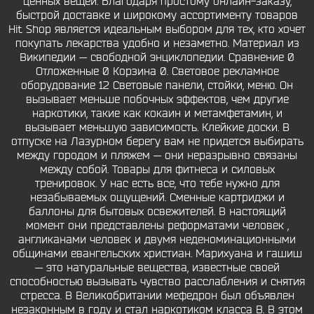
ценных вещей. Благодаря простому онлайн-заказу,
быстрой доставке и широкому ассортименту товаров
Hit Shop является идеальным выбором для тех, кто хочет
покупать лекарства удобно и незаметно. Материал из
Википедии — свободной энциклопедии. Сравнение 0
Отложенные 0 Корзина 0. Световое рекламное
оборудование 12 Световые панели, стойки, меню. Он
вызывает меньше побочных эффектов, чем другие
наркотики, такие как кокаин и метамфетамин, и
вызывает меньшую зависимость. Клейкие доски. В
отпуске на Лазурном берегу вам не придется выбирать
между городом и пляжем — они неразрывно связаны
между собой. Товары для фитнеса и силовых
тренировок. У нас есть все, что тебе нужно для
незабываемых ощущений. Сменные картриджи и
баллоны для бытовых освежителей. В настоящий
момент они представлены реформатами человек ,
англиканами человек и двумя неденоминационными
общинами евангельских христиан. Марихуана и гашиш
— это натуральные вещества, известные своей
способностью вызывать чувство расслабления и снятия
стресса. В Великобритании мефедрон был объявлен
незаконным в году и стал наркотиком класса B. В этом