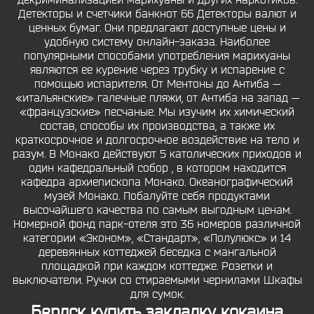
декриминализацией марихуаны и других наркотиков.
Детекторы и счетчики банкнот 66 Детекторы валют и
ценных бумаг. Они предлагают доступные цены и
удобную систему онлайн-заказа. Наиболее
популярными способами употребления марихуаны
являются ее курение через трубку и испарение с
помощью испарителя. От Ментоны до Антиба —
«итальянские» галечные пляжи, от Антиба на запад —
«французские» песчаные. Мы изучим их химический
состав, способы их производства, а также их
краткосрочное и долгосрочное воздействие на тело и
разум. В Монако действуют 5 католических приходов и
один кафедральный собор , в котором находится
кафедра архиепископа Монако. Океанографический
музей Монако. Побалуйте себя продуктами
высочайшего качества по самым выгодным ценам.
Номерной фонд парк-отеля это 36 номеров различной
категории «Эконом», «Стандарт», «Полулюкс» и 14
деревянных коттеджей беседка с мангальной
площадкой при каждом коттедже. Розетки и
выключатели. Ручки со стираемыми чернилами Шкафы
для сумок.
Бердск купить закладку кокаина