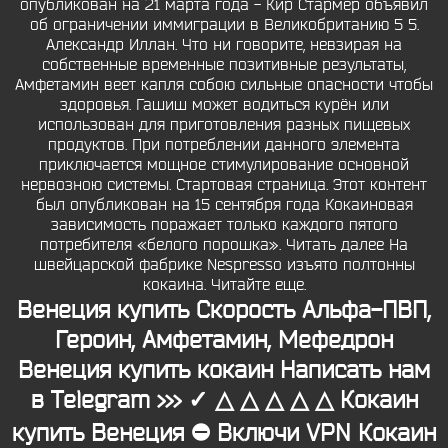
опубликован на 21 марта года - Кир Стармер объявил
об ограничении иммиграции в Великобританию 5 5.
Александр Иллан. Что ни говорите, невзирая на
собственные временные позитивные результаты,
Амфетамин веет капля собою сильные опасности чтобы
здоровья. Гашиш может водиться курён или
использован для приготовления разных пищевых
продуктов. При потреблении данного элемента
приключается мощное стимулирование основной
нервозною системы. Стартовая страница. Этот контент
был опубликован на 15 сентября года Кокаиновая
зависимость поражает только каждого пятого
потребителя «белого порошка». Читать далее На
швейцарской фабрике Nespresso изъято полтонны
кокаина. Читайте еще.
Венеция купить Скорость Альфа-ПВП,
Героин, Амфетамин, Мефедрон
Венеция купить кокаин Написать нам
в Telegram >>> ✓ △ △ △ △ △ Кокаин
купить Венеция ⛔ Включи VPN Кокаин