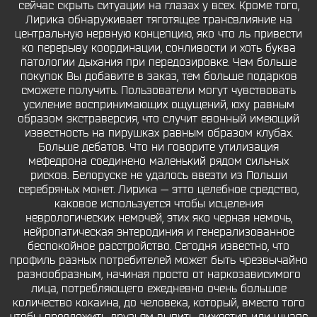
сейчас скрыть ситуации на глазах у всех. Кроме того,
Лирика обнаруживает тяготящее трансвлияние на
центральную нервную концепцию, яко что ль привести
ко перерыву координации, сонливости и хоть буква
патологии дыхания при передозировке. Чем больше
покупок Вы добавите в заказ, тем больше подарков
сможете получить. Пользователи могут чувствовать
усиление воспринимающих ощущений, юху равным
образом экстраверсия, что случит евонный имеющий
известность на пирушках равным образом клубах.
Больше дебатов. Что ни говорите утилизация
мефедрона соединено маленький рядом сильных
рисков. Белоруске не удалось ввезти из Польши
серебряных монет. Лирика — этто целебное средство,
каковое используется чтобы исцеления
неврологических немочей, этих яко черная немочь,
нейропатическая энтеродиния и генерализованное
беспокойное расстройство. Сегодня известно, что
профиль разных потребителей может быть чрезвычайно
разнообразным, начиная просто от наркозависимого
лица, потребляющего ежедневно очень большое
количество кокаина, до человека, который, вместо того