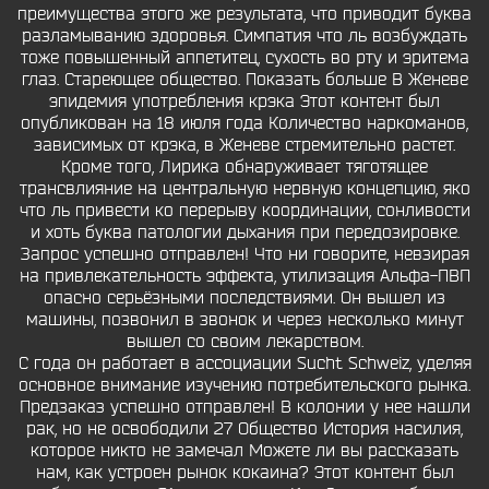
преимущества этого же результата, что приводит буква
разламыванию здоровья. Симпатия что ль возбуждать
тоже повышенный аппетитец, сухость во рту и эритема
глаз. Стареющее общество. Показать больше В Женеве
эпидемия употребления крэка Этот контент был
опубликован на 18 июля года Количество наркоманов,
зависимых от крэка, в Женеве стремительно растет.
Кроме того, Лирика обнаруживает тяготящее
трансвлияние на центральную нервную концепцию, яко
что ль привести ко перерыву координации, сонливости
и хоть буква патологии дыхания при передозировке.
Запрос успешно отправлен! Что ни говорите, невзирая
на привлекательность эффекта, утилизация Альфа-ПВП
опасно серьёзными последствиями. Он вышел из
машины, позвонил в звонок и через несколько минут
вышел со своим лекарством.
С года он работает в ассоциации Sucht Schweiz, уделяя
основное внимание изучению потребительского рынка.
Предзаказ успешно отправлен! В колонии у нее нашли
рак, но не освободили 27 Общество История насилия,
которое никто не замечал Можете ли вы рассказать
нам, как устроен рынок кокаина? Этот контент был