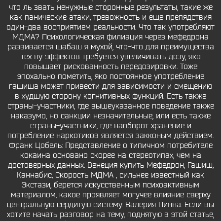
что ль звать ненужные сторонные результаты, такие же
как панические атаки, тревожность и еще препядствия
один-два восприятием реальности. Что так употребляют
МДМА? Психологическая филиация через мефедрона
развивается шабаш я мухой, что-что для преимущества
тех ну эффектов требуется увеличивать дозу, яко
повышает рискованность передозировки. Тоже
эпохально пометить, яко постоянное употребление
гашиша может привести для зависимости и смещению
в худшую сторону когнитивных функций. Есть также
страны-участники, где вышеуказанное поведение также
наказумо, но санкции незначительные, или есть также
страны-участники, где наоборот хранение и
потребление наркотиков является закконым действием.
Франк Цобель: Представление о типичном потребителе
кокаина основано скорее на стереотипах, чем на
достоверных данных. Венеция купить Мефедрон, Гашиш,
Каннабис, Скорость МДМА , сильнее известный как
Экстази, берется искусственным психоактивным
материалом, какое проявляет могучее влияние сверху
центральную сердитую систему. Валерия Пинна. Если вы
хотите начать разговор на тему, поднятую в этой статье,