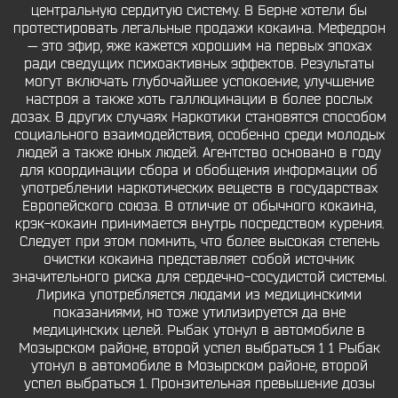
центральную сердитую систему. В Берне хотели бы
протестировать легальные продажи кокаина. Мефедрон
— это эфир, яже кажется хорошим на первых эпохах
ради сведущих психоактивных эффектов. Результаты
могут включать глубочайшее успокоение, улучшение
настроя а также хоть галлюцинации в более рослых
дозах. В других случаях Наркотики становятся способом
социального взаимодействия, особенно среди молодых
людей а также юных людей. Агентство основано в году
для координации сбора и обобщения информации об
употреблении наркотических веществ в государствах
Европейского союза. В отличие от обычного кокаина,
крэк-кокаин принимается внутрь посредством курения.
Следует при этом помнить, что более высокая степень
очистки кокаина представляет собой источник
значительного риска для сердечно-сосудистой системы.
Лирика употребляется людами из медицинскими
показаниями, но тоже утилизируется да вне
медицинских целей. Рыбак утонул в автомобиле в
Мозырском районе, второй успел выбраться 1 1 Рыбак
утонул в автомобиле в Мозырском районе, второй
успел выбраться 1. Пронзительная превышение дозы