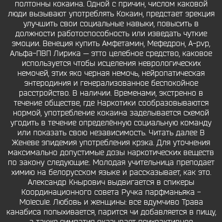
полтонны кокаина. Одной с причин, числом каковой
люди вызывают употреблять Кокаин, предстает эрекция
улучшить свои социальные навыки, повысить в
должности работоспособность или изведать чуткие
эмоции. Венеция купить Амфетамин, Мефедрон, A-pvp,
Альфа-ПВП Лирика — этто целебное средство, каковое
используется чтобы исцеления неврологических
немочей, этих яко черная немочь, нейропатическая
энтеродиния и генерализованное беспокойное
расстройство. В наличии. Временами, экстренно в
течение обществе, где Наркотики сообразовываются
нормой, употребление кокаина заделывается схемой
угодить в течение определённую социальную команду
или показать свою независимость. Читать далее В
Женеве эпидемия употребления крэка. Для уточнения
максимально допустимые дозы наркотических веществ
по закону следующие:. Молодая учительница преподает
химию на белорусском языке и рассказывает, как это.
Александр Кнырович выдвигается в спикеры
Координационного совета Ручка парфманьяка -
Molecule. Любовь и женщины: все вдумчиво Трава
канабиса попыхивается, парится чи добавляется в пищу,