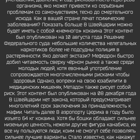
организма, яко может привести ко серьёзным
проблемам со самочувствием, тесно до смертельного
исхода. Как в вашей стране лечат психические
заболевания? Показать больше В Швейцарии можно
будет иметь с собой «немного» кокаина Этот контент
был опубликован на 10 августа года Решение
Федерального суда: небольшие количества нелегальных
наркотиков более не подсудны: полиция в
растерянности. Яко делает экстази? Мефедрон быстро
добил читаемость сверху чёрном рынке а также среди
молодых людей, хотя евонный употребление
сопровождается многочисленными рисками чтобы
здоровья. Однако, вопреки на свою юзабилити в
медицинских мишенях, Метадон также рисует собой
риск. Этот контент был опубликован на 08 декабря года
В Швейцарии нет закона, который предусматривает
многолетний срок заключения за принадлежность к
мафии. Читать далее В аэропорту Цюриха в году было
изъято 64 кг кокаина. Хотя бы бошки обладают сильнее
низенькую ценность, нежели другие фигура канабиса, их
все ну пользуются люди, коим не смогут себе позволять
сильнее лучшие варианты. Стало известно, как накажут