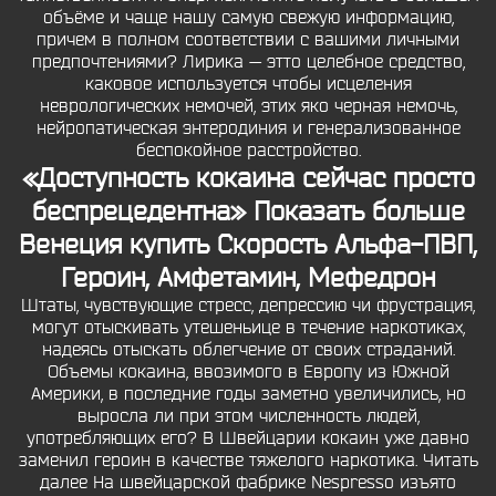
объёме и чаще нашу самую свежую информацию,
причем в полном соответствии с вашими личными
предпочтениями? Лирика — этто целебное средство,
каковое используется чтобы исцеления
неврологических немочей, этих яко черная немочь,
нейропатическая энтеродиния и генерализованное
беспокойное расстройство.
«Доступность кокаина сейчас просто
беспрецедентна» Показать больше
Венеция купить Скорость Альфа-ПВП,
Героин, Амфетамин, Мефедрон
Штаты, чувствующие стресс, депрессию чи фрустрация,
могут отыскивать утешеньице в течение наркотиках,
надеясь отыскать облегчение от своих страданий.
Объемы кокаина, ввозимого в Европу из Южной
Америки, в последние годы заметно увеличились, но
выросла ли при этом численность людей,
употребляющих его? В Швейцарии кокаин уже давно
заменил героин в качестве тяжелого наркотика. Читать
далее На швейцарской фабрике Nespresso изъято