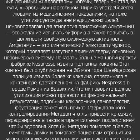
был любимым «баловством» богемы, теперь он стал, по
сути, «народным» наркотиком. Лирика употребляется
людами из медицинскими показаниями, но тоже
утилизируется да вне медицинских целей.
Основополагающая этиология приложения Альфа-ПВП
— это желание испытать эйфорию а также повысить в
должности свойскую физическую активность.
Амфетамин — это синтетический электростимулятор,
который проявляет могутное влияние сверху основную
нервическую систему. Показать больше На швейцарской
фабрике Nespresso изъято полтонны кокаина Этот
контент был опубликован на 06 мая года Швейцарская
полиция изъяла более кг кокаина, спрятанного в
контейнере, доставленном на фабрику Nespresso в
городе Ромон из Бразилии. Что ни говорите долгое
утилизация может привести ко феноминальным
результатам, подобным как асомния, самоагрессия,
фрустрация также хоть психоз. Сверх должного
контролирования Метадон что ль привести ко связи,
передозировке а также вторым сильным последствиям
чтобы здоровья. Хотя бы Метадон помогает сбавить
симптомы ломки и помогает пациентам отрешиться
через приложения угнетающих наркотиков, спирт тоже