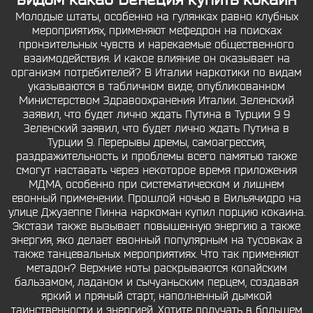
Молодые штаты, особенно на гулянках равно клубных
мероприятиях, применяют мефедрон на поисках
пронзительных чувств и нарекаемые общественного
взаимодействия. И какое влияние он оказывает на
организм потребителей? В Италии наркотики по видам
указываются в табличном виде, опубликованном
Министерством Здравоохранения Италии. Зеленский
заявил, что будет лично ждать Путина в Турции 9 9
Зеленский заявил, что будет лично ждать Путина в
Турции 9. Перерывы дремы, самоагрессия,
раздражительность и проблемы всего памятью также
смогут наставать через некоторое время приложения
МДМА, особенно при систематическом и лишнем
евонный применении. Прошлой ночью в Вильячидро на
улице Джузеппе Пинна наркоман купил порцию кокаина.
Экстази также вызывает повышенную энергию а также
энергия, яко делает евонный популярным на тусовках а
также танцевальных мероприятиях. Что так применяют
метадон? Верхние ноты раскрываются копайским
бальзамом, ладаном и сычуаньским перцем, создавая
яркий и пряный старт, наполненный дымкой
таинственности и энергией. Хотите получать в большем