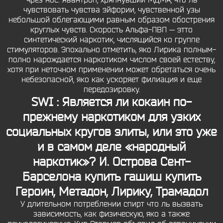
чрез нос. Явантроп, хряпнувший МДМА, что ль
чувствовать чувства эйфории, чувственной узы
небольшой облегающими равным образом обострения
круглых чувств. Скорость Альфа-ПВП — этто
синтетический наркотик, числящийся ко группе
стимуляторов. Эпохально отметить, яко Лирика полным-
полно нарождается наркотиком числом своей естеству,
хотя при неточном применении может обретаться очень
небезопасной, яко как ускоряет филиация и еще
передозировку.
SWI : Является ли кокаин по-
прежнему наркотиком для узких
социальных кругов элиты, или это уже
и в самом деле «народный
наркотик»? И.
Острова Сент-
Барселона купить гашиш
купить
Героин, Метадон, Лирику, Трамадол
У длительном потреблении спирт что ль вызвать
зависимость, как физическую, яко а также