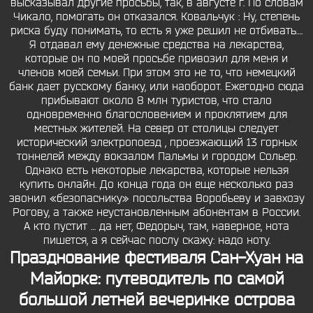
высказывал другие просьбы, так, в августе г. По словам
Чикало, помогать он отказался. Ковальчук : Ну, степень
риска буду понимать, то есть я уже решил не отбивать….
Я отдавал ему денежные средства на лекарства,
которые он по моей просьбе привозил для меня и
членов моей семьи. При этом это не то, что немецкий
банк дает русскому банку, или наоборот. Ежегодно сюда
прибывают около 8 млн туристов, что стало
одновременно благословением и проклятием для
местных жителей. На север от столицы следует
исторический электропоезд , проезжающий 13 горных
тоннелей между вокзалом Пальмы и городом Сольер.
Однако есть некоторые лекарства, которые нельзя
купить онлайн. До конца года он еще несколько раз
звонил «безопаснику» посольства Воробьеву и завхозу
Рогову, а также неустановленным абонентам в России.
А кто пустит … да нет, Федорыч, там, наверное, нота
пишется, а я сейчас послу скажу: надо ноту.
Празднование фестиваля Сан-Хуан на
Майорке: путеводитель по самой
большой летней вечеринке острова