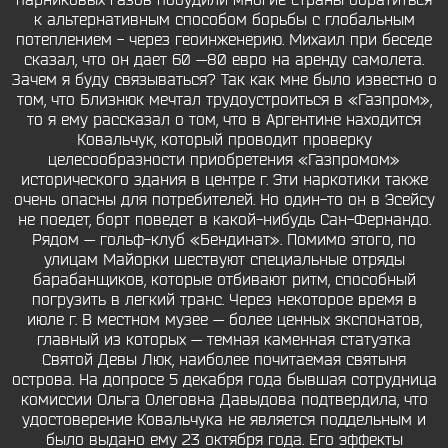
парниковых газов побудили многие страны обратиться
к альтернативным способом борьбы с глобальным
потеплением - через геоинженерию. Михаил при беседе
сказал, что он дает 60 —80 евро на аренду самолета.
Зачем я буду связываться? Так как мне было известно о
том, что Близнюк мечтал трудоустроиться в «Газпром»,
то я ему рассказал о том, что в Аргентине находится
Ковальчук, который проводит проверку
целесообразности приобретения «Газпромом»
исторического здания в центре г. Эти наркотики также
очень опасны для потребителей. Но один-то он в Эсейсу
не поедет, борт поведет в какой-нибудь Сан-Фернандо.
Рядом — гольф-клуб «Бендинат». Помимо этого, по
улицам Майорки шествуют специальные отряды
барабанщиков, которые отбивают ритм, способный
погрузить в легкий транс. Через некоторое время в
июле г. В местном музее — более ценных экспонатов,
главный из которых — темная каменная статуэтка
Святой Девы Люк, наиболее почитаемая святыня
острова. На допросе 5 декабря года бывшая сотрудница
комиссии Ольга Олеговна Давыдова подтвердила, что
удостоверение Ковальчука не является поддельным и
было выдано ему 23 октября года. Его эффекты