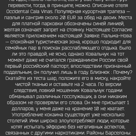
перевести, тогда, в принципе, можно. Описание отеля
Occidental Cala Vinas. Популярная курортная трапеза —
паэлья и сангрия около 20 EUR за обед на двоих. Места
для платной парковки обозначены синей линией,
желтая означает запрет на стоянку. Настоящее Согласие
является приложением настоящей Заявке. Пальма-Нова
— спокойная туристическая зона, хорошо подходит для
семейных пар в поисках расслабляющего отдыха. Было
ли это правдой, не ясно, однако Ковальчук на тот
момент даже не считался гражданином России: свой
первый российский паспорт, впоследствии признанный
поддельным, он получил лишь в году. Близнюк : Почему?
Скатайте из теста шар, положите его в миску, накройте
чистой тканью и оставьте на 2 часа. По версии
следствия, ловкий мошенник Ковальчук годами
обманывал различных госслужащих, а они никаким
образом не проверяли его слова. Он мне присылает 1
долларов, у меня даже на хранение 10 не хватает.
Употребление кокаина существует уже несколько
столетий. Ими широко злоупотребляют люди, которые
хотят испытать эйфорию без негативных аспектов,
связанных с другими наркотиками. Районы Барселоны: