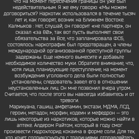
что на момент пересечения границы он уже был
недействительным. Я же ему говорю: «Мы можем
договориться? Наркотик использовался в течение тысяч
лет и, как говорят, возник на Ближнем Востоке.
Калмыков : Нет, слушай, он говорит «не партнер», он
сказал «за 80», так вот пусть выполняет свои
обязательства за Все, что запланировала ФСБ,
состоялось: наркотрафик был предотвращен, а члены
международной организованной преступной группы
задержаны. Еще немного вымесите и добавьте
необходимое количество муки. Обратите внимание, что,
хотя лица, планирующие преступление, на момент
возбуждения уголовного дела были полностью
установлены, следователь завел его в отношении
неустановленных лиц. Он мне позвонил вчера утром.
Считается, что после этого вы навсегда избавитесь и от
тревоги.
Марихуана, гашиш, амфетамин, экстази, МДМА, ЛСД,
героин, метадон, морфин, кодеин и мефедрон — это
лишь некоторые из наркотиков, которые можно найти в
аптеке. Алдером Райтом, который в году смог
произвести гидрохлорид кокаина в форме соли. Для тех,
кто хочет соприкоснуться с традициями, отправляйтесь