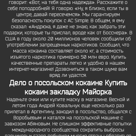
говорит: «Вот, на тебя одна надежда». Расскажите о
себе поподробней! Я говорю: «Ну, я близко, если ты в
центре, давай пересечемся». Мы гарантируем
безопасность покупок с AC Simple. В общем, я ему
сказал: «Андрюха, я даже не знаю, как забрать эти
подарки, которые ты прислал, вроде как от Босснера». В
США в году около 20 миллионов человек сообщили об
употреблении запрещенных наркотиков. Сообщил, что
масса кокаина составляет около кг, а стоимость
изъятого наркотика примерно 50 млн евро. Купить
качественные препараты легко и удобно в нашем
интернет-магазине! Дозвониться в таком шуме вам
вряд ли удастся.
Дело о посольском кокаине Купить
кокаин закладку Майорка
Наденьте очки или купите маску в магазине. Весной и
летом года Андрей Ковальчук еще несколько раз
прилетал в Аргентину, заходил в посольство, общался с
Воробьевым и катался на посольской машине с
завхозом Абяновым. Не слишком эффективные попытки
международного сообщества сократить выбросы