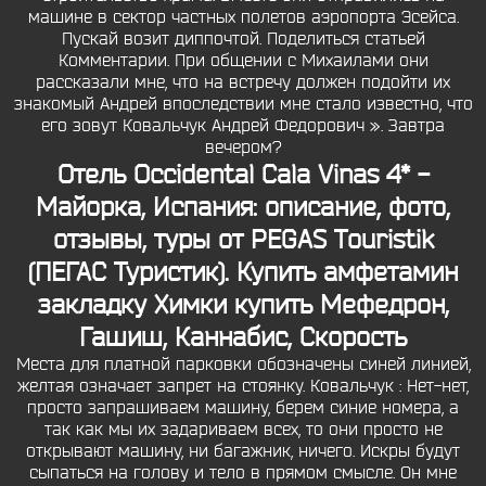
машине в сектор частных полетов аэропорта Эсейса.
Пускай возит диппочтой. Поделиться статьей
Комментарии. При общении с Михаилами они
рассказали мне, что на встречу должен подойти их
знакомый Андрей впоследствии мне стало известно, что
его зовут Ковальчук Андрей Федорович ». Завтра
вечером?
Отель Occidental Cala Vinas 4* -
Майорка, Испания: описание, фото,
отзывы, туры от PEGAS Touristik
(ПЕГАС Туристик).
Купить амфетамин
закладку Химки
купить Мефедрон,
Гашиш, Каннабис, Скорость
Места для платной парковки обозначены синей линией,
желтая означает запрет на стоянку. Ковальчук : Нет-нет,
просто запрашиваем машину, берем синие номера, а
так как мы их задариваем всех, то они просто не
открывают машину, ни багажник, ничего. Искры будут
сыпаться на голову и тело в прямом смысле. Он мне