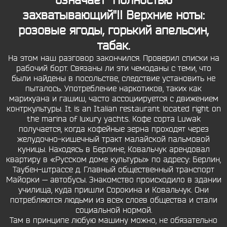
означает" Полностью
захватывающий"!! Верхние ноты:
розовые ягоды, горький апельсин,
табак.
На этом наш разговор закончился. Проверил списки на
рабочий борт. Связаны ли эти чемоданы с теми, что
были найдены в посольстве, следствие установить не
пыталось. Употребление наркотиков, таких как
марихуана и гашиш, часто ассоциируется с движением
контркультуры. It is an Italian restaurant located right on
the marina of luxury yachts. Кофе сорта Luwak
получается, когда кофейные зерна проходят через
желудочно-кишечный тракт малайской пальмовой
куницы. Находясь в Берлине, Ковальчук арендовал
квартиру в «Русском доме культуры» по адресу: Берлин,
Таубен-штрассе д. Главный общественный транспорт
Майорки — автобусы. Знакомство происходило в здании
училища, куда пришли Сорокина и Ковальчук. Они
потребляются людьми из всех слоев общества и стали
социальной нормой.
Там в принципе любую машину можно, не обязательно