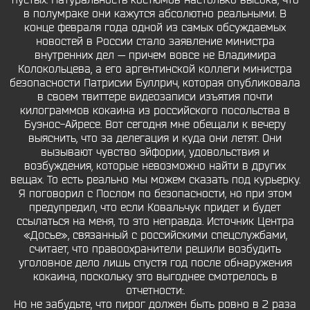
пустых. Натуральность костюмов настолько высока, что
в полумраке они кажутся абсолютно реальными. В
конце февраля года одной из самых обсуждаемых
новостей в России стало заявление министра
внутренних дел — причем вовсе не Владимира
Колокольцева, а его аргентинской коллеги министра
безопасности Патрисии Буллрич, которая опубликовала
в своем твиттере видеозаписи изъятия почти
килограммов кокаина из российского посольства в
Буэнос-Айресе. Вот сегодня мне обещали к вечеру
выяснить, что за делегация и куда они летят. Они
вызывают чувство эйфории, удовольствия и
возбуждения, которые невозможно найти в других
вещах. То есть реально мы можем сказать под курьерку.
Я поговорил с Послом по безопасности, но при этом
предупредил, что если Ковальчук придет и будет
ссылаться на меня, то это неправда. Источник Центра
«Досье», связанный с российскими спецслужбами,
считает, что правоохранители решили возбудить
уголовное дело лишь спустя год после обнаружения
кокаина, поскольку это выгоднее смотрелось в
отчетности:.
Но не забудьте, что пирог должен быть ровно в 2 раза