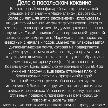
Дело о посольском кокаине
Единственный дельфинарий на острове и самый
большой в Испании — «Маринеленд» , работающий
более 35 лет. Для этого рекомендуем использовать
кондитерский мешок. Искры от фейерверков нередко
летят на головы прохожих. Ну, думаю, должно все равно
получиться. Такой порядок был во время моей трудовой
деятельности в Аргентине. Марихуана — это наркотик,
известный с начала х годов. Обычно так упаковывается
дипломатическая почта, которая не подвергается
досмотру», — отмечал Абянов. Когда я приехал из
отпуска, мне комендант сказал, что нужно забрать два
чемодана, которые у них [нрзб] оставленные
Ковальчуком. Цены довольно умеренные: от 55 EUR за
ужин на персону. А еще здесь отличный пляж с
белоснежным песком и прозрачной водой.
Попрощайтесь со стрессом. Он вызывает чувство
интенсивной близости с другими на танцполе или на
рейвах и вечеринках. Украшение из жемчуга станет
отличным подарком, привезенным с Майорки. Он
говорит: «Какие ты вез?
Местные жители также называют ночь на праздник Sant