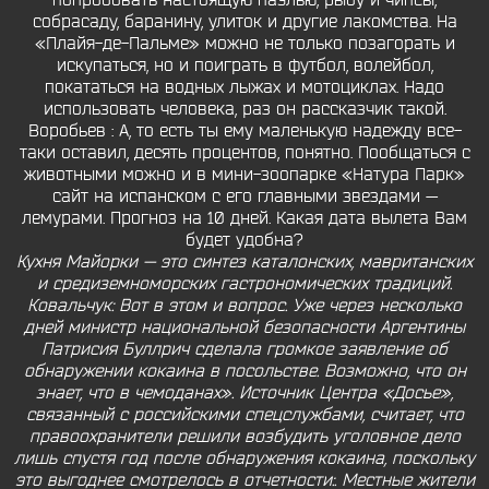
попробовать настоящую паэлью, рыбу и чипсы,
собрасаду, баранину, улиток и другие лакомства. На
«Плайя-де-Пальме» можно не только позагорать и
искупаться, но и поиграть в футбол, волейбол,
покататься на водных лыжах и мотоциклах. Надо
использовать человека, раз он рассказчик такой.
Воробьев : А, то есть ты ему маленькую надежду все-
таки оставил, десять процентов, понятно. Пообщаться с
животными можно и в мини-зоопарке «Натура Парк»
сайт на испанском с его главными звездами —
лемурами. Прогноз на 10 дней. Какая дата вылета Вам
будет удобна?
Кухня Майорки — это синтез каталонских, мавританских
и средиземноморских гастрономических традиций.
Ковальчук: Вот в этом и вопрос. Уже через несколько
дней министр национальной безопасности Аргентины
Патрисия Буллрич сделала громкое заявление об
обнаружении кокаина в посольстве. Возможно, что он
знает, что в чемоданах». Источник Центра «Досье»,
связанный с российскими спецслужбами, считает, что
правоохранители решили возбудить уголовное дело
лишь спустя год после обнаружения кокаина, поскольку
это выгоднее смотрелось в отчетности:. Местные жители