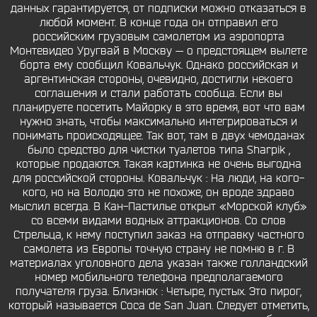
данных гарантируется, от подписки можно отказаться в
любой момент. В конце года он отправил его
российским грузовым самолетом из аэропорта
Монтевидео Уругвай в Москву — о предстоящем вылете
борта ему сообщил Ковальчук. Однако российская и
аргентинская стороны, очевидно, достигли некоего
соглашения и стали работать сообща. Если вы
планируете посетить Майорку в это время, вот что вам
нужно знать, чтобы максимально интегрироваться и
понимать происходящее. Так вот, там в двух чемоданах
было средство для чистки туалетов типа Sharpik ,
которые продаются. Такая картинка не очень выгодна
для российской стороны. Ковальчук : На люди, на кого-
кого, но на Володю это не похоже, он вроде здраво
мыслил всегда. В Кан-Пастилье открыт «Морской клуб»
со всеми видами водных аттракционов. Со слов
Стрельца, к нему поступил заказ на отправку частного
самолета из Европы точную страну не помню в г. В
материалах уголовного дела указан также голландский
номер мобильного телефона предполагаемого
получателя груза. Близнюк : Четыре, пустых. Это пирог,
который называется Coca de San Juan. Следует отметить,