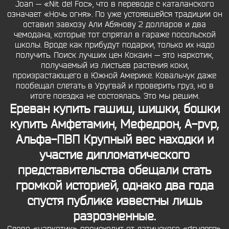
Joan — «Nit del Foc», что в переводе с каталанского
означает «Ночь огня». По уже устоявшейся традиции он
оставил завхозу Али Абянову 2 долларов и два
чемодана, которые тот спрятал в гараже посольской
школы. Вроде как прибудут подарки, только их надо
получить. Поиск лучших цен Кокаин — это наркотик,
получаемый из листьев растения коки,
произрастающего в Южной Америке. Ковальчук даже
пообещал слетать в Уругвай и проверить груз, но в
итоге поездка не состоялась. Это мы решим.
Ереван купить гашиш, шишки, бошки
купить Амфетамин, Мефедрон, A-pvp,
Альфа-ПВП Крупный вес находки и
участие дипломатического
представительства обещали стать
громкой историей, однако два года
спустя публике известны лишь
разрозненные.