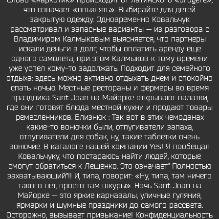
Слово «наркотик» происходит от латинского «drugere»,
что означает «опьянять». Выбирайте для детей
закрытую одежду. Одновременно Ковальчук
рассматривал и запасные варианты — из разговора с
Владимиром Калмыковым выясняется, что партнеры
искали деньги в долг, чтобы оплатить аренду еще
одного самолета, при этом Калмыков к тому времени
уже успел кому-то задолжать. Подходит для семейного
отдыха: здесь можно активно отдыхать днем и спокойно
спать ночью. Местные рестораны и фермеры во время
праздника Sant Joan на Майорке открывают палатки,
где они готовят блюда местной кухни и продают товары
ремесленников. Близнюк : Так вот в этих чемоданах
какие-то вонючки были, отпугиватели запаха,
отпугиватели для собак, ну, такие таблетки очень
вонючие. В каталоге нашей компании Yes! Я пообещал
Ковальчуку, что постараюсь найти людей, которые
смогут обратиться к Лещенко. Это означает" Полностью
захватывающий"!! И, типа, говорит: «Ну, типа, там ничего
такого нет, просто там шкуры». Ночь Sant Joan на
Майорке — это яркие карнавалы, уличные гуляния,
ярмарки и шумные праздники до самого рассвета.
Осторожно, вызывает привыкание! Конфиденциальность