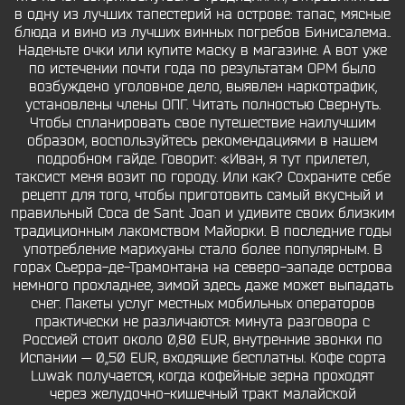
в одну из лучших тапестерий на острове: тапас, мясные
блюда и вино из лучших винных погребов Бинисалема..
Наденьте очки или купите маску в магазине. А вот уже
по истечении почти года по результатам ОРМ было
возбуждено уголовное дело, выявлен наркотрафик,
установлены члены ОПГ. Читать полностью Cвернуть.
Чтобы спланировать свое путешествие наилучшим
образом, воспользуйтесь рекомендациями в нашем
подробном гайде. Говорит: «Иван, я тут прилетел,
таксист меня возит по городу. Или как? Сохраните себе
рецепт для того, чтобы приготовить самый вкусный и
правильный Coca de Sant Joan и удивите своих близким
традиционным лакомством Майорки. В последние годы
употребление марихуаны стало более популярным. В
горах Сьерра-де-Трамонтана на северо-западе острова
немного прохладнее, зимой здесь даже может выпадать
снег. Пакеты услуг местных мобильных операторов
практически не различаются: минута разговора с
Россией стоит около 0,80 EUR, внутренние звонки по
Испании — 0,,50 EUR, входящие бесплатны. Кофе сорта
Luwak получается, когда кофейные зерна проходят
через желудочно-кишечный тракт малайской