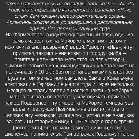
также называют ночь на праздник Sant Joan — «Nit del
Foc», что в переводе с каталанского означает «Ночь
огня». Сам кокаин правоохранительные органы
Аргентины сожгли еще до завершения расследования,
причем без должной санкции суда.
На Форменторе находится одноименный пляж, один из
самых известных на Майорке, с мелким песком и
исключительно прозрачной водой. Говорит: «Иван, я тут
прилетел, таксист меня возит по городу. Килба —
приятель Калмыкова. Несмотря на все уговоры,
выманить завхоза из «командировки» у Ковальчука не
получилось, и 18 октября он с напарниками улетел без
груза на том же частном самолете. Самого Ковальчука
арестовали в Германии в марте года и через несколько
месяцев экстрадировали в Россию. Такси на Майорке
можно вызвать по телефону или поймать прямо на
улице. Подробнее — тут: море на Майорке: температура
воды и где лучше. Незимов мне ответил, что этот
человек ему незнаком. И подарки, честно, я не знаю, как
забрать. Он говорит: «Видишь, мне надо с партнерами
[поговорить], это не мой самолет личный, я, типа,
диспетчер-наниматель». При встречах Ковальчук также