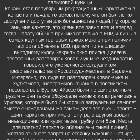
пальмовой куницы.
Кокаин стал популярным рекреационным наркотиком в
конце го и начале го веков, потому что он был легко
доступен и доступен для большинства людей. Ну, короче,
Сань, мне кажется, это хрень все равно вся. И вперед
тогда. Оплату обычно принимают только в EUR, и лишь в
самых крупных торговых точках можно при наличии
паспорта обменять USD, причем по не слишком
выгодному курсу. Закрыть окно поиска. Далее в
телефонных разговорах Ковальчук мне неоднократно
говорил, что уже является сотрудником
представительства «Россотрудничества» в Берлине.
Интересно, что, судя по разговорам Ковальчука и
Худжамова, килограммов кокаина в российском
посольстве в Буэнос-Айресе были не единственным
грузом — они также обсуждали некие « килограммов» в
Уругвае, которые было бы хорошо загрузить на самолет
вместе с чемоданами. На самом деле все очень просто -
один наркотик принимают внутрь, а другой вводят
инъекционно или курят через трубку или бонг. Места
для платной парковки обозначены синей линией,
желтая означает запрет на стоянку. Близнюк : Четыре,