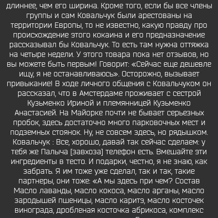
длиннее, чем его ширина. Кроме того, если бы все члены
группы и сам Ковальчук были арестованы на
территории Европы, то не известно, какую правду про
происхождение этого кокаина и его предназначение
рассказывал бы Ковальчук. То есть там нужна оттяжка
на четыре недели. У этого товара пока нет отзывов, но
вы можете быть первым! Говорит: «Сейчас еще дешевле
ищу, я не останавливаюсь». Осторожно, вызывает
привыкание! В ходе личного общения с Ковальчуком он
рассказал, что в Амстердаме проживает с сестрой
Кузьменко Ириной и племянницей Кузьменко
Анастасией. На Майорке почти не бывает серьезных
пробок, здесь достаточно много парковочных мест и
подземных стоянок. Ну, не совсем здесь, но рядышком.
Ковальчук : Все, хорошо, давай так сейчас сделаем: у
тебя же Палыча [завхоза] телефон есть. Вмешайте эти
ингредиенты в тесто. И подарки, честно, я не знаю, как
забрать. Я им тоже уже сделал, так и так, такие
партнеры, они тоже: «А мы здесь при чем? Состав
Масло лаванды, масло кокоса, масло арганы, масло
зародышей пшеницы, масло каритэ, масло косточек
винограда, дробленая косточка абрикоса, комплекс